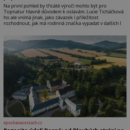
Na první pohled by třicáté výročí mohlo být pro
Topnatur hlavně důvodem k oslavám. Lucie Ticháčková
ho ale vnímá jinak, jako závazek i příležitost
rozhodnout, jak má rodinná značka vypadat v dalších l
epochanacestach.cz