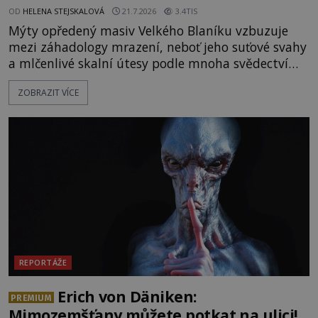
OD
HELENA STEJSKALOVÁ
21.7.2026
3.4TIS
Mýty opředený masiv Velkého Blaníku vzbuzuje
mezi záhadology mrazení, neboť jeho suťové svahy
a mlčenlivé skalní útesy podle mnoha svědectví
fungují jako anomální zóny, kde selhává lidské
ZOBRAZIT VÍCE
vnímání času i prostoru. Geologické anomálie hory
nenechávají nikoho chladným a esoterici i
badatelé zde odkrývají indicie, které propojují
prastaré pohanské kulty, keltské svatyně a zprávy
o lidech, kteří v
REPORTÁŽE
Erich von Däniken:
PREMIUM
Mimozemšťany můžete potkat na ulici!