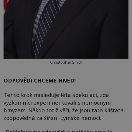
Christopher Smith
ODPOVĚDI CHCEME HNED!
Tento krok následuje léta spekulací, zda
výzkumníci experimentovali s nemocným
hmyzem. Někdo totiž věří, že jsou tato klíšťata
zodpovědná za šíření Lymské nemoci.
„Potřebujeme odpovědi a potřebujeme je