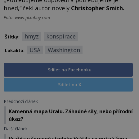
hned,“ řekl autor novely
Christopher Smith.
Foto: www.pixabay.com
hmyz
konspirace
Štítky:
USA
Washington
Lokalita:
Sdílet na Facebooku
Sdílet na X
Předchozí článek
Kamenná mapa Uralu. Záhadné síly, nebo přírodní
úkaz?
Další článek
Vražda v červené stodole: Vrátila se mrtvá žena