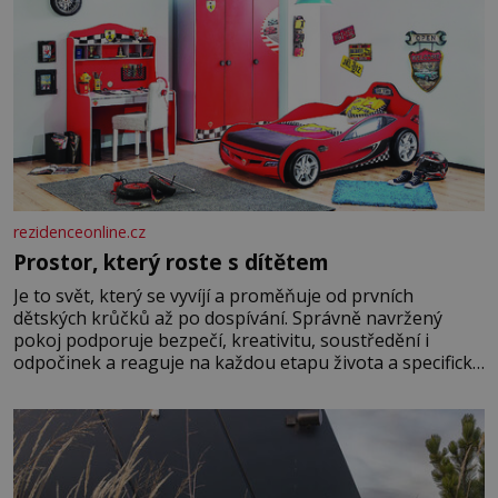
rezidenceonline.cz
Prostor, který roste s dítětem
Je to svět, který se vyvíjí a proměňuje od prvních
dětských krůčků až po dospívání. Správně navržený
pokoj podporuje bezpečí, kreativitu, soustředění i
odpočinek a reaguje na každou etapu života a specifické
potřeby dítěte. Pro nejmenší je klíčová jednoduchost,
měkkost a bezpečí, proto by pokoj miminka měl působit
především klidně a útulně. Předškolní věk je