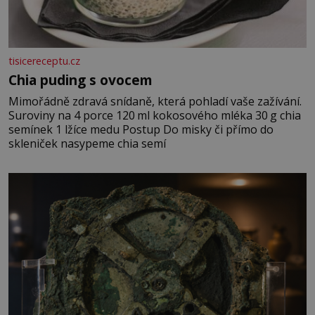
tisicereceptu.cz
Chia puding s ovocem
Mimořádně zdravá snídaně, která pohladí vaše zažívání.
Suroviny na 4 porce 120 ml kokosového mléka 30 g chia
semínek 1 lžíce medu Postup Do misky či přímo do
skleniček nasypeme chia semí