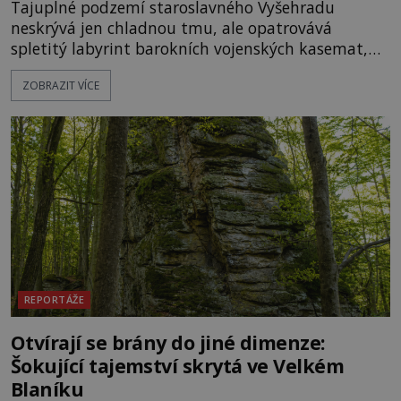
Tajuplné podzemí staroslavného Vyšehradu
neskrývá jen chladnou tmu, ale opatrovává
spletitý labyrint barokních vojenských kasemat,
zapomenuté chrámy a vzácné národní poklady.
ZOBRAZIT VÍCE
Hluboko uvnitř mohutné skály nad řekou Vltavou
pulzuje skrytá historie, která se dodnes úspěšně
vyhýbá shonu moderní metropole. Místo, ke
kterému se vážou nejstarší české mýty, ve svých
temných útrobách střeží monumentální
REPORTÁŽE
Otvírají se brány do jiné dimenze:
Šokující tajemství skrytá ve Velkém
Blaníku