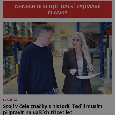
NENECHTE SI UJÍT DALŠÍ ZAJÍMAVÉ
ČLÁNKY
iluxus.cz
Stojí v čele značky s historií. Teď ji musím
připravit na dalších třicet let