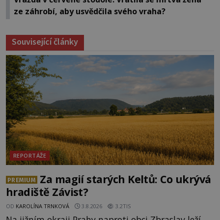
ze záhrobí, aby usvědčila svého vraha?
Související články
REPORTÁŽE
Za magií starých Keltů: Co ukrývá
PREMIUM
hradiště Závist?
OD
KAROLÍNA TRNKOVÁ
3.8.2026
3.2TIS
Na jižním okraji Prahy naproti obci Zbraslav leží