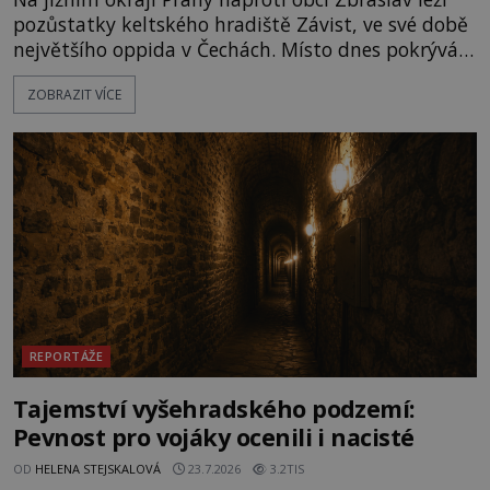
pozůstatky keltského hradiště Závist, ve své době
největšího oppida v Čechách. Místo dnes pokrývá
les, zbytky po kdysi monumentálním hradišti jsou
ZOBRAZIT VÍCE
ale v terénu patrné stále. Co dalšího tu po Keltech
zůstalo? Prozkoumejte to spolu s ENIGMOU! Na
vrch Hr
REPORTÁŽE
Tajemství vyšehradského podzemí:
Pevnost pro vojáky ocenili i nacisté
OD
HELENA STEJSKALOVÁ
23.7.2026
3.2TIS