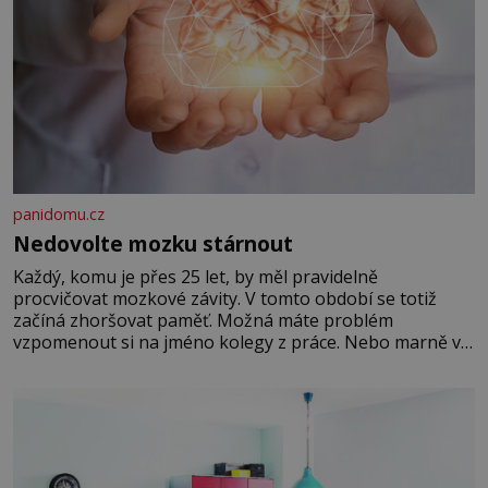
panidomu.cz
Nedovolte mozku stárnout
Každý, komu je přes 25 let, by měl pravidelně
procvičovat mozkové závity. V tomto období se totiž
začíná zhoršovat paměť. Možná máte problém
vzpomenout si na jméno kolegy z práce. Nebo marně v
paměti lovíte název knížky, kterou jste nedávno přečetli.
Je to opravdu tak, s věkem jako kdyby se paměť
rozhodla stávkovat. Cvičte