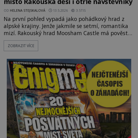
místo Rakouska děsí i otrlé návštěvníky
OD
HELENA STEJSKALOVÁ
13.5.2026
3.5TIS
Na první pohled vypadá jako pohádkový hrad z
alpské krajiny. Jenže jakmile se setmí, romantika
mizí. Rakouský hrad Moosham Castle má pověst
nejděsivějšího domu v celé zemi. Lidé tu údajně
ZOBRAZIT VÍCE
slyší kroky v prázdných chodbách, šeptání ze zdí i
nářek mrtvých. A záhadologové tvrdí, že zdejší
temná minulost mohla zanechat něco, co se
dodnes nepodařilo vysvětlit. Kamenný hrad stojí v
horách Salcburska u