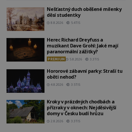
Nešťastný duch oběšené milenky
děsí studentky
8.8.2026
5.4TIS
Herec Richard Dreyfuss a
muzikant Dave Grohl: Jaké mají
paranormální zážitky?
PREMIUM
5.8.2026
3.3TIS
Hororové zábavní parky: Straší tu
oběti nehod?
4.8.2026
3.5TIS
Kroky v prázdných chodbách a
přízraky v oknech: Nejděsivější
domy v Česku budí hrůzu
2.8.2026
3.3TIS