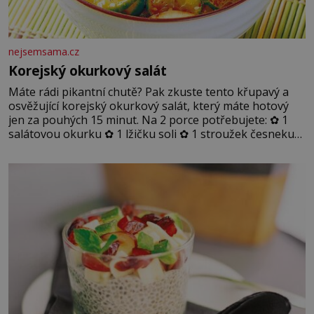
nejsemsama.cz
Korejský okurkový salát
Máte rádi pikantní chutě? Pak zkuste tento křupavý a
osvěžující korejský okurkový salát, který máte hotový
jen za pouhých 15 minut. Na 2 porce potřebujete: ✿ 1
salátovou okurku ✿ 1 lžičku soli ✿ 1 stroužek česneku
✿ 1 lžíci sójové omáčky ✿ 1 lžíci rýžového octa ✿ 1 lžičku
sezamového oleje ✿ 1 lžičku chilli ✿ 1 lžičku cukru ✿ 1
jarní cibulku ✿ 1 lžíci sezamových semínek