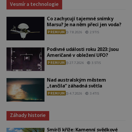
Vesmír a technologie
Co zachycují tajemné snímky
Marsu? Je na něm přeci jen voda?
PREMIUM
7.8.2026
2.9TIS
Podivné události roku 2023: Jsou
Američané v obležení UFO?
PREMIUM
27.7.2026
3.5TIS
Nad australským městem
„tančila“ záhadná světla
PREMIUM
4.7.2026
3.4TIS
Záhady historie
Smírčí kříže: Kamenní svědkové