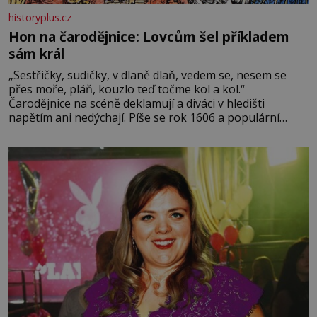
historyplus.cz
Hon na čarodějnice: Lovcům šel příkladem
sám král
„Sestřičky, sudičky, v dlaně dlaň, vedem se, nesem se
přes moře, pláň, kouzlo teď točme kol a kol.“
Čarodějnice na scéně deklamují a diváci v hledišti
napětím ani nedýchají. Píše se rok 1606 a populární
anglický dramatik William Shakespeare uvádí svou
Tragédii o Macbethovi. Napsal ji pro krále Jakuba I., jenž
v roce 1603 vystřídal