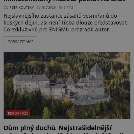
OD
PETR KOUTSKÝ
18.7.2026
3.4TIS
Nejslavnějšího zastánce zásahů vesmířanů do
lidských dějin, asi není třeba dlouze představovat.
Co exkluzivně pro ENIGMU prozradil autor
Vzpomínek na budoucnost, švýcarský badatel
ZOBRAZIT VÍCE
Erich von Däniken? Orbitální stanice Viking 1
přelétá na oběžné dráze nad rudou planetou. Když
je umělá družice od povrchu Marsu vzdálena asi
1873 kilometrů, nachá
REPORTÁŽE
Dům plný duchů. Nejstrašidelnější