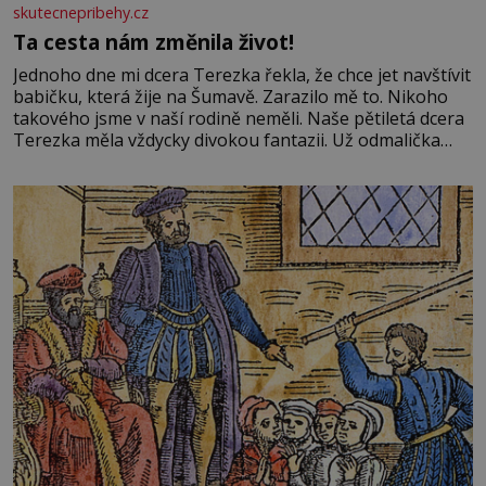
skutecnepribehy.cz
Ta cesta nám změnila život!
Jednoho dne mi dcera Terezka řekla, že chce jet navštívit
babičku, která žije na Šumavě. Zarazilo mě to. Nikoho
takového jsme v naší rodině neměli. Naše pětiletá dcera
Terezka měla vždycky divokou fantazii. Už odmalička
milovala svět pohádek. Každou chvilku mi říkala, že se jí
zdálo o jednorožcích, krásných princeznách, statečných
rytířích a létajících dracích.