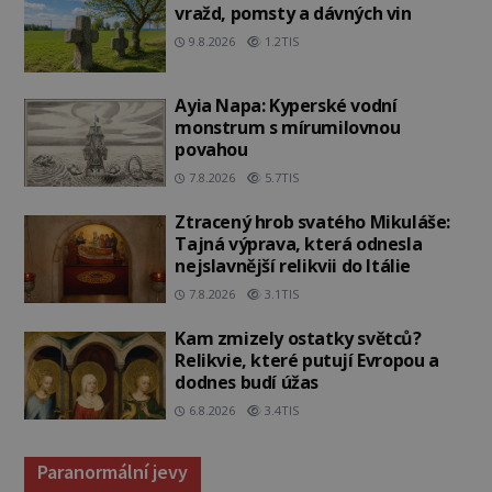
vražd, pomsty a dávných vin
9.8.2026
1.2TIS
Ayia Napa: Kyperské vodní
monstrum s mírumilovnou
povahou
7.8.2026
5.7TIS
Ztracený hrob svatého Mikuláše:
Tajná výprava, která odnesla
nejslavnější relikvii do Itálie
7.8.2026
3.1TIS
Kam zmizely ostatky světců?
Relikvie, které putují Evropou a
dodnes budí úžas
6.8.2026
3.4TIS
Paranormální jevy