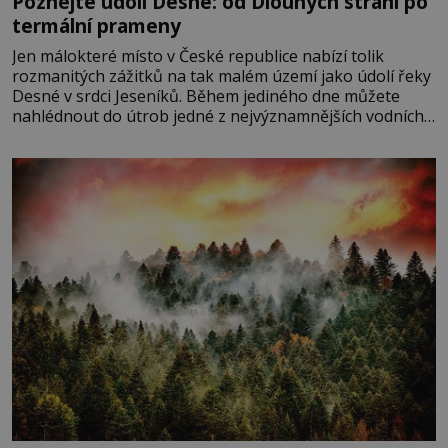
Poznejte údolí Desné: od Dlouhých strání po
termální prameny
Jen málokteré místo v České republice nabízí tolik
rozmanitých zážitků na tak malém území jako údolí řeky
Desné v srdci Jeseníků. Během jediného dne můžete
nahlédnout do útrob jedné z nejvýznamnějších vodních
elektráren v Evropě, vydat se na horské hřebeny, projet
se na koloběžce a den zakončit poznáváním památek ve
Velkých Losinách nebo v termálním