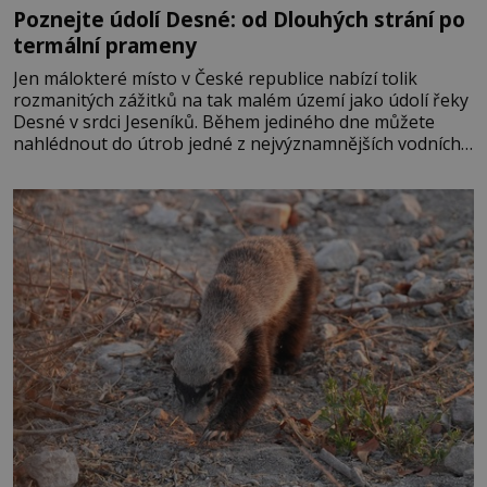
Poznejte údolí Desné: od Dlouhých strání po
termální prameny
Jen málokteré místo v České republice nabízí tolik
rozmanitých zážitků na tak malém území jako údolí řeky
Desné v srdci Jeseníků. Během jediného dne můžete
nahlédnout do útrob jedné z nejvýznamnějších vodních
elektráren v Evropě, vydat se na horské hřebeny, projet
se na koloběžce a den zakončit poznáváním památek ve
Velkých Losinách nebo v termálním