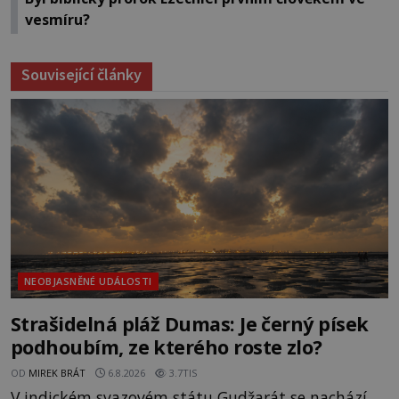
vesmíru?
Související články
NEOBJASNĚNÉ UDÁLOSTI
Strašidelná pláž Dumas: Je černý písek
podhoubím, ze kterého roste zlo?
OD
MIREK BRÁT
6.8.2026
3.7TIS
V indickém svazovém státu Gudžarát se nachází