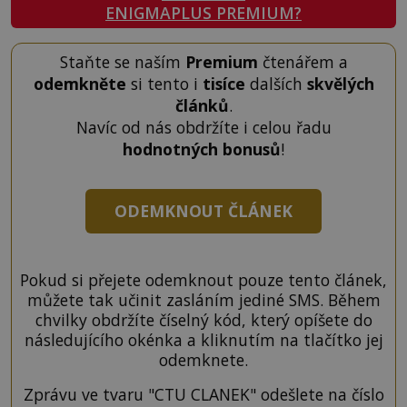
ENIGMAPLUS PREMIUM?
Staňte se naším
Premium
čtenářem a
odemkněte
si tento i
tisíce
dalších
skvělých
článků
.
Navíc od nás obdržíte i celou řadu
hodnotných bonusů
!
ODEMKNOUT ČLÁNEK
Pokud si přejete odemknout pouze tento článek,
můžete tak učinit zasláním jediné SMS. Během
chvilky obdržíte číselný kód, který opíšete do
následujícího okénka a kliknutím na tlačítko jej
odemknete.
Zprávu ve tvaru "CTU CLANEK" odešlete na číslo