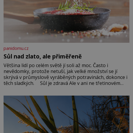
panidomu.cz
Sůl nad zlato, ale přiměřeně
Většina lidí po celém světě jí soli až moc. Často i
nevědomky, protože netuší, jak velké množství se jí
skrývá v průmyslově vyráběných potravinách, dokonce i
těch sladkých. Sůl je zdravá Ale v ani ne třetinovém
množství, než je pro většinu populace běžné. Její
základní složky– sodík a chlór – jsou zásadní pro
správné hospodaření