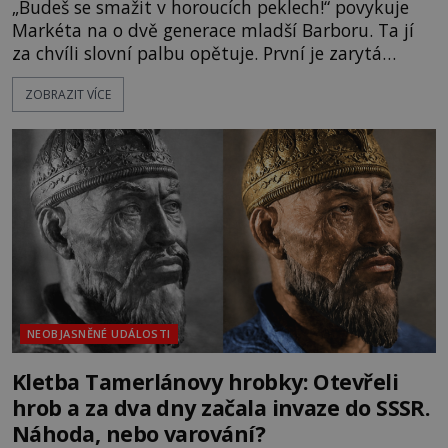
„Budeš se smažit v horoucích peklech!“ povykuje
Markéta na o dvě generace mladší Barboru. Ta jí
za chvíli slovní palbu opětuje. První je zarytá
katolička, druhá přesvědčená kališnice. A každá z
ZOBRAZIT VÍCE
nich se usídlí na jedné z věží slavného hradu
Trosky. Šlechtic Ota IV. z Bergova (1399–1452) patří
mezi vůdce protihusitského boje. Za manželku má
skutečně jistou
NEOBJASNĚNÉ UDÁLOSTI
Kletba Tamerlánovy hrobky: Otevřeli
hrob a za dva dny začala invaze do SSSR.
Náhoda, nebo varování?