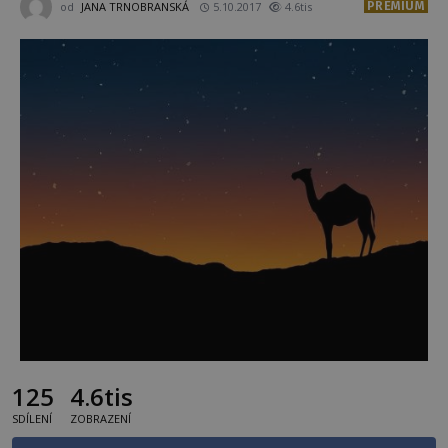
PREMIUM
od
JANA TRNOBRANSKÁ
5.10.2017
4.6tis
125
4.6tis
SDÍLENÍ
ZOBRAZENÍ