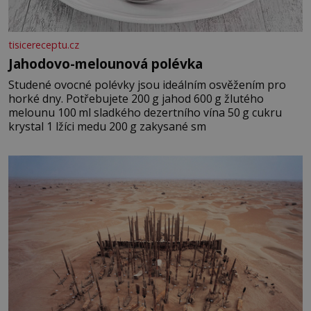
tisicereceptu.cz
Jahodovo-melounová polévka
Studené ovocné polévky jsou ideálním osvěžením pro
horké dny. Potřebujete 200 g jahod 600 g žlutého
melounu 100 ml sladkého dezertního vína 50 g cukru
krystal 1 lžíci medu 200 g zakysané sm