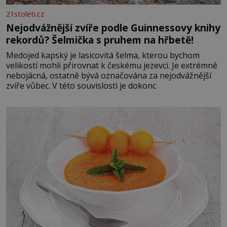
21stoleti.cz
Nejodvážnější zvíře podle Guinnessovy knihy
rekordů? Šelmička s pruhem na hřbetě!
Medojed kapský je lasicovitá šelma, kterou bychom
velikostí mohli přirovnat k českému jezevci. Je extrémně
nebojácná, ostatně bývá označována za nejodvážnější
zvíře vůbec. V této souvislosti je dokonc