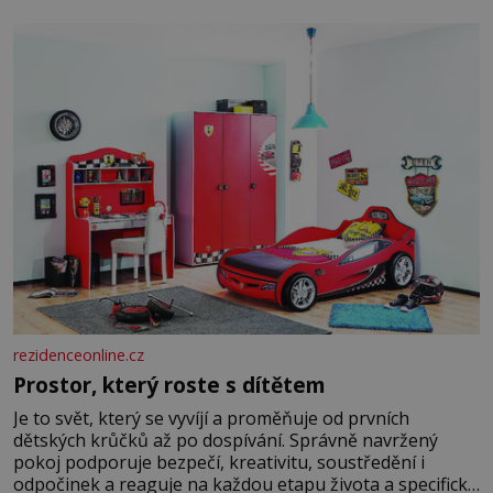
kultury ŠTETL FEST 2026. Některé návraty nejsou
jednoduché. Místa, která si člověk pamatuje z rodinných
vyprávění, už dávno
rezidenceonline.cz
Prostor, který roste s dítětem
Je to svět, který se vyvíjí a proměňuje od prvních
dětských krůčků až po dospívání. Správně navržený
pokoj podporuje bezpečí, kreativitu, soustředění i
odpočinek a reaguje na každou etapu života a specifické