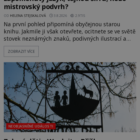
mistrovský podvrh?
OD
HELENA STEJSKALOVÁ
3.8.2026
2.9TIS
Na první pohled připomíná obyčejnou starou
knihu. Jakmile ji však otevřete, ocitnete se ve světě
stovek neznámých znaků, podivných ilustrací a
textu, který už téměř dvě století vzdoruje všem
ZOBRAZIT VÍCE
pokusům o rozluštění. Rohoncský kodex patří mezi
největší záhady evropských dějin a dodnes nikdo s
jistotou neví, kdo jej napsal, kdy vznikl ani co
vlastně vypráví. Rohoncský kodex se poprvé
objevuje v roce
NEOBJASNĚNÉ UDÁLOSTI