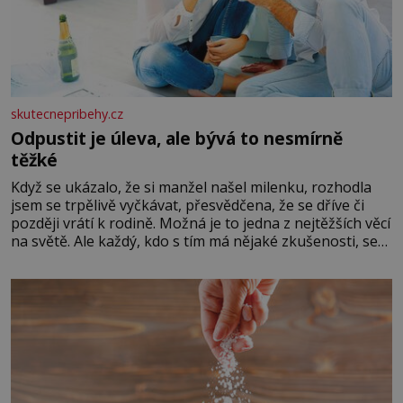
skutecnepribehy.cz
Odpustit je úleva, ale bývá to nesmírně
těžké
Když se ukázalo, že si manžel našel milenku, rozhodla
jsem se trpělivě vyčkávat, přesvědčena, že se dříve či
později vrátí k rodině. Možná je to jedna z nejtěžších věcí
na světě. Ale každý, kdo s tím má nějaké zkušenosti, se
zapřísahá, že pokud odpustíte, znatelně se vám uleví.
Když se ke mně doneslo, že si manžel pořídil milenku,