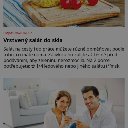
nejsemsama.cz
Vrstvený salát do skla
Salát na cesty i do práce můžete různě obměňovat podle
toho, co máte doma. Zálivkou ho zalijte až těsně před
podáváním, aby zeleninu nerozmočila. Na 2 porce
potřebujete: ✿ 1/4 ledového nebo jiného salátu (římský
salát, polníček…) ✿ 1 malá konzerva kukuřice ✿ ½
okurky ✿ 2 rajčata Zálivka: ✿ 4 lžíce olivového oleje ✿ 1
lžíci citronové šťávy ✿ ½ stroužku