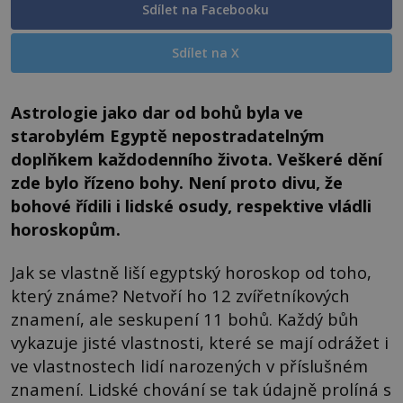
Sdílet na Facebooku
Sdílet na X
Astrologie jako dar od bohů byla ve
starobylém Egyptě nepostradatelným
doplňkem každodenního života. Veškeré dění
zde bylo řízeno bohy. Není proto divu, že
bohové řídili i lidské osudy, respektive vládli
horoskopům.
Jak se vlastně liší egyptský horoskop od toho,
který známe? Netvoří ho 12 zvířetníkových
znamení, ale seskupení 11 bohů. Každý bůh
vykazuje jisté vlastnosti, které se mají odrážet i
ve vlastnostech lidí narozených v příslušném
znamení. Lidské chování se tak údajně prolíná s