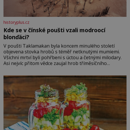
historyplus.cz
Kde se v čínské poušti vzali modroocí
blonďáci?
V poušti Taklamakan byla koncem minulého století
objevena stovka hrobů s téměř netknutými mumiemi.
Všichni mrtví byli pohřbeni s úctou a četnými milodary.
Asi nejvíc přitom vědce zaujal hrob tříměsíčního
chlapečka s modrou filcovou čapkou, z níž se draly
blonďaté vlásky. Fakt, že jsou těla dávných lidí nesmírně
dobře zachovalá, přičítají odborníci zdejším klimatickým
podmínkám. Sucho, prosolené písky a extrémně