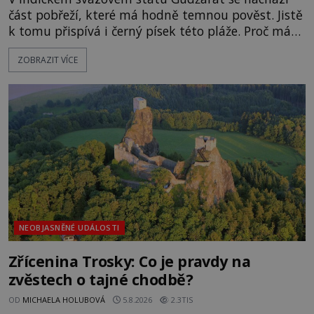
část pobřeží, které má hodně temnou pověst. Jistě
k tomu přispívá i černý písek této pláže. Proč má
pláž takové netypické zbarvení? Nakolik jsou
ZOBRAZIT VÍCE
pravdivé historky, že zde došlo k nevysvětlitelným
zmizením turistů? Ti, kteří se nebojí, nás mohou
následovat. Vstupujeme na pláž Dumas ve městě
Surat. Gu
NEOBJASNĚNÉ UDÁLOSTI
Zřícenina Trosky: Co je pravdy na
zvěstech o tajné chodbě?
OD
MICHAELA HOLUBOVÁ
5.8.2026
2.3TIS