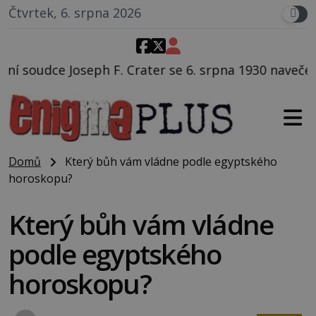
Čtvrtek, 6. srpna 2026
ter se 6. srpna 1930 navečeří ve své oblíbené restaur
Domů
Který bůh vám vládne podle egyptského
horoskopu?
Který bůh vám vládne
podle egyptského
horoskopu?