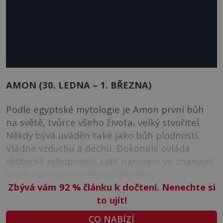
AMON (30. LEDNA – 1. BŘEZNA)
Podle egyptské mytologie je Amon první bůh
na světě, tvůrce všeho života, velký stvořitel.
Někdy bývá uváděn také jako bůh plodnosti.
Vládne vzduchu a dechu. Dokonale ovládá
věštecké schopnosti. Lidé narození ve znamení
boha Amona jsou dětmi štěstěny.
Zbývá vám 92
%
článku k dočtení. Nenechte si
to ujít!
CO NABÍZÍ