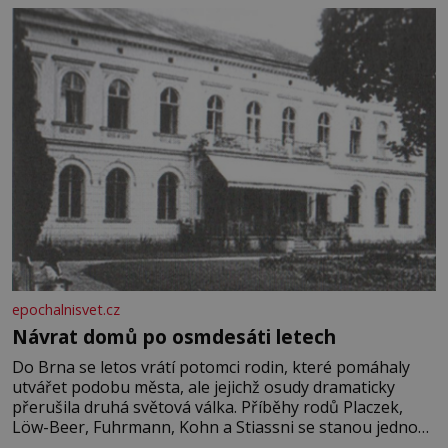
epochalnisvet.cz
Návrat domů po osmdesáti letech
Do Brna se letos vrátí potomci rodin, které pomáhaly
utvářet podobu města, ale jejichž osudy dramaticky
přerušila druhá světová válka. Příběhy rodů Placzek,
Löw-Beer, Fuhrmann, Kohn a Stiassni se stanou jednou
z hlavních dramaturgických linií festivalu židovské