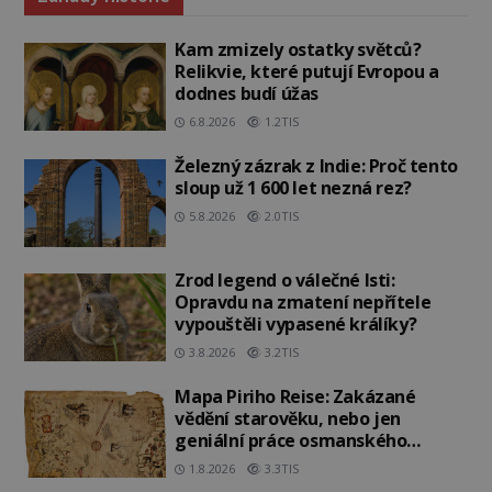
Kam zmizely ostatky světců?
Relikvie, které putují Evropou a
dodnes budí úžas
6.8.2026
1.2TIS
Železný zázrak z Indie: Proč tento
sloup už 1 600 let nezná rez?
5.8.2026
2.0TIS
Zrod legend o válečné lsti:
Opravdu na zmatení nepřítele
vypouštěli vypasené králíky?
3.8.2026
3.2TIS
Mapa Piriho Reise: Zakázané
vědění starověku, nebo jen
geniální práce osmanského
admirála?
1.8.2026
3.3TIS