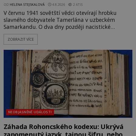
OD
HELENA STEJSKALOVÁ
4.8.2026
2.6TIS
V červnu 1941 sovětští vědci otevírají hrobku
slavného dobyvatele Tamerlána v uzbeckém
Samarkandu. O dva dny později nacistické
Německo zahajuje operaci Barbarossa a napadá
ZOBRAZIT VÍCE
Sovětský svaz. Shoda dat je natolik zarážející, že se
rodí jedna z nejslavnějších „kleteb“ 20. století. Je
na legendě něco pravdy, nebo jde jen o fascinující
souhru okolností? Když antropolog Michail
Gerasimov (1907-1970) a
NEOBJASNĚNÉ UDÁLOSTI
Záhada Rohoncského kodexu: Ukrývá
zapomenutý jazyk, tajnou šifru, nebo