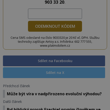
903 33 20
.
ODEMKNOUT KÓDEM
Cena SMS odeslané na číslo 9033320 je 20 Kč vč. DPH. Službu
technicky zajišťuje Airtoy a.s. Infolinka: 602 777 555,
www.platmobilem.cz
Sdílet na Facebooku
Sdílet na X
Předchozí článek
Může být víra v nadpřirozeno evoluční výhodou?
Další článek
Byl biblický prorok Ezechiel prvním člověkem ve