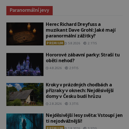
Paranormální jevy
Herec Richard Dreyfuss a
muzikant Dave Grohl: Jaké mají
paranormální zážitky?
PREMIUM
5.8.2026
2.1TIS
Hororové zábavní parky: Straší tu
oběti nehod?
4.8.2026
2.9TIS
Kroky v prázdných chodbách a
přízraky v oknech: Nejděsivější
domy v Česku budí hrůzu
2.8.2026
3.3TIS
Nejděsivější lesy světa: Vstoupí jen
ti nejodvážnější!
PREMIUM
1.8.2026
3.5TIS