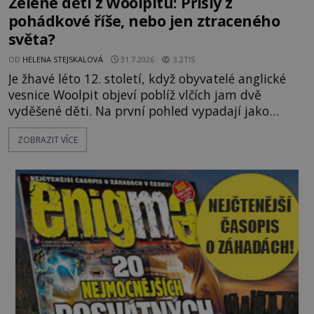
Zelené děti z Woolpitu: Přišly z
pohádkové říše, nebo jen ztraceného
světa?
OD
HELENA STEJSKALOVÁ
31.7.2026
3.2TIS
Je žhavé léto 12. století, když obyvatelé anglické
vesnice Woolpit objeví poblíž vlčích jam dvě
vyděšené děti. Na první pohled vypadají jako
každé jiné, až na jednu děsivou výjimku. Jejich
ZOBRAZIT VÍCE
kůže má nazelenalý odstín, mluví
nesrozumitelnou řečí a odmítají jakékoli jídlo
kromě syrových bobů. Příběh se rychle stává
jednou z největších záhad středověké Anglie a ani
po téměř devíti stech letech není