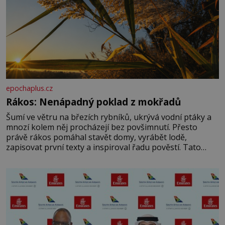
epochaplus.cz
Rákos: Nenápadný poklad z mokřadů
Šumí ve větru na březích rybníků, ukrývá vodní ptáky a
mnozí kolem něj procházejí bez povšimnutí. Přesto
právě rákos pomáhal stavět domy, vyrábět lodě,
zapisovat první texty a inspiroval řadu pověstí. Tato
skromná, ale užitečná rostlina provází člověka už tisíce
let. Většina lidí vnímá rákos jen jako obyčejnou kulisu
letního koupání. Stačí se však podívat