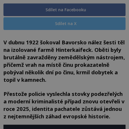
Sdílet na Facebooku
Sdílet na X
V dubnu 1922 šokoval Bavorsko nález šesti těl
na izolované farmě Hinterkaifeck. Oběti byly
brutálně zavražděny zemědělským nástrojem,
přičemž vrah na místě činu prokazatelně
pobýval několik dní po činu, krmil dobytek a
topil v kamnech.
Přestože policie vyslechla stovky podezřelých
a moderní kriminalisté případ znovu otevřeli v
roce 2025, identita pachatele zůstává jednou
z nejtemnějších záhad evropské historie.