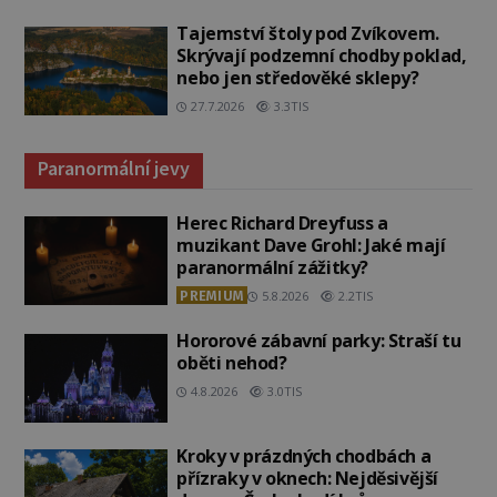
Tajemství štoly pod Zvíkovem.
Skrývají podzemní chodby poklad,
nebo jen středověké sklepy?
27.7.2026
3.3TIS
Paranormální jevy
Herec Richard Dreyfuss a
muzikant Dave Grohl: Jaké mají
paranormální zážitky?
PREMIUM
5.8.2026
2.2TIS
Hororové zábavní parky: Straší tu
oběti nehod?
4.8.2026
3.0TIS
Kroky v prázdných chodbách a
přízraky v oknech: Nejděsivější