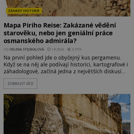
ZÁHADY HISTORIE
Mapa Piriho Reise: Zakázané vědění
starověku, nebo jen geniální práce
osmanského admirála?
OD
HELENA STEJSKALOVÁ
1.8.2026
3.3TIS
Na první pohled jde o obyčejný kus pergamenu.
Když se na něj ale podívají historici, kartografové i
záhadologové, začíná jedna z největších diskusí
moderní historie. Osmanský admirál Piri Reis roku
ZOBRAZIT VÍCE
1513 kreslí mapu světa, která překvapuje
přesností pobřeží Afriky a Jižní Ameriky. Někteří v
ní vidí důkaz ztracené civilizace nebo dokonce
znalost Antarktidy dávno před jejím objevením.
Jiní tvrdí,