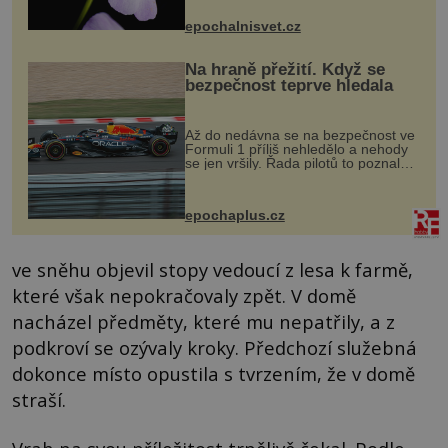
přírodě stane – a podle nového
výzkumu to může být pro druhy
epochalnisvet.cz
vstupenka...
Na hraně přežití. Když se
bezpečnost teprve hledala
Až do nedávna se na bezpečnost ve
Formuli 1 příliš nehledělo a nehody
se jen vršily. Řada pilotů to poznala
na vlastní kůži, často s trvalými
následky nebo bohužel i ztrátou
života. Dnes nepochopiteln...
epochaplus.cz
ve sněhu objevil stopy vedoucí z lesa k farmě,
které však nepokračovaly zpět. V domě
nacházel předměty, které mu nepatřily, a z
podkroví se ozývaly kroky. Předchozí služebná
dokonce místo opustila s tvrzením, že v domě
straší.