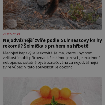
21stoleti.cz
Nejodvážnější zvíře podle Guinnessovy knihy
rekordů? Šelmička s pruhem na hřbetě!
Medojed kapský je lasicovitá šelma, kterou bychom
velikostí mohli přirovnat k českému jezevci. Je extrémně
nebojácná, ostatně bývá označována za nejodvážnější
zvíře vůbec. V této souvislosti je dokonc