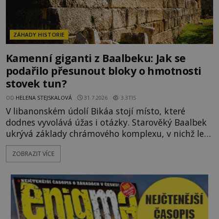
ZÁHADY HISTORIE
Kamenní giganti z Baalbeku: Jak se
podařilo přesunout bloky o hmotnosti
stovek tun?
OD
HELENA STEJSKALOVÁ
31.7.2026
3.3TIS
V libanonském údolí Bikáa stojí místo, které
dodnes vyvolává úžas i otázky. Starověký Baalbek
ukrývá základy chrámového komplexu, v nichž leží
kameny tak obrovské, že se zdá téměř nemožné je
ZOBRAZIT VÍCE
přesunout. Některé bloky váží kolem tisíce tun,
jeden z nedávno prozkoumaných kamenných
kolosů dokonce odhadem až 1650 tun. Jak lidé bez
moderních strojů dokázali takové giganty vytesat,
dopravit a přesně u