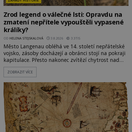
ZÁHADY HISTORIE
Zrod legend o válečné lsti: Opravdu na
zmatení nepřítele vypouštěli vypasené
králíky?
OD
HELENA STEJSKALOVÁ
3.8.2026
3.3TIS
Město Langenau obléhá ve 14. století nepřátelské
vojsko, zásoby docházejí a obránci stojí na pokraji
kapitulace. Přesto nakonec zvítězí chytrost nad
hrubou silou. Podle staré německé legendy vypustí
ZOBRAZIT VÍCE
obyvatelé za hradby dobře živeného králíka, aby
nepřítele přesvědčili, že uvnitř města je jídla stále
dost. Čas pracuje pro obléhatele. Ve městě ubývají
zásoby a každý den znamená další porci strádá