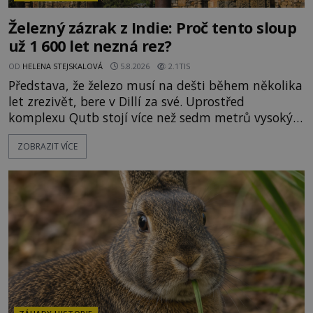
Železný zázrak z Indie: Proč tento sloup
už 1 600 let nezná rez?
OD
HELENA STEJSKALOVÁ
5.8.2026
2.1TIS
Představa, že železo musí na dešti během několika
let zrezivět, bere v Dillí za své. Uprostřed
komplexu Qutb stojí více než sedm metrů vysoký
železný sloup, který už přibližně 1 600 let odolává
ZOBRAZIT VÍCE
počasí s jen nepatrnými stopami koroze. Jeho
mimořádná trvanlivost dlouho živí legendy o
ztracených technologiích či tajemných
materiálech. Moderní metalurgie však ukazuje, že
skutečné vysvětlení je ješt