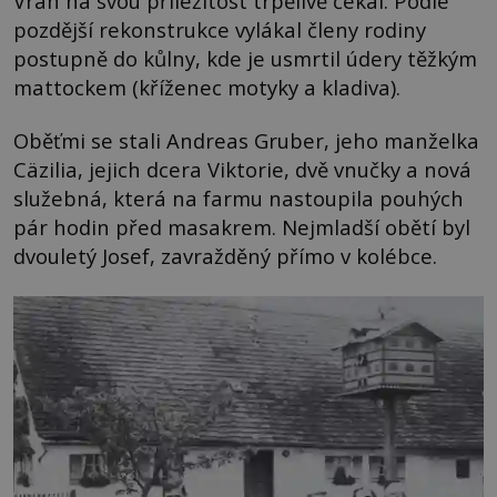
Vrah na svou příležitost trpělivě čekal. Podle
pozdější rekonstrukce vylákal členy rodiny
postupně do kůlny, kde je usmrtil údery těžkým
mattockem (kříženec motyky a kladiva).
Oběťmi se stali Andreas Gruber, jeho manželka
Cäzilia, jejich dcera Viktorie, dvě vnučky a nová
služebná, která na farmu nastoupila pouhých
pár hodin před masakrem. Nejmladší obětí byl
dvouletý Josef, zavražděný přímo v kolébce.