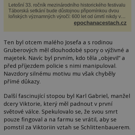
Letošní 33. ročník mezinárodního historického festivalu
Táborská setkání bude důstojnou připomínkou dvou
loňských významných výročí: 600 let od úmrtí nikdy v
poli neporaženého hejtmana Jana Žižky z Tr...
epochanacestach.cz
Ten byl otcem malého Josefa a s rodinou
Gruberových měl dlouhodobé spory o výživné a
majetek. Navíc byl prvním, kdo těla „objevil“ a
před příjezdem policie s nimi manipuloval.
Navzdory silnému motivu mu však chyběly
přímé důkazy.
Další fascinující stopou byl Karl Gabriel, manžel
dcery Viktorie, který měl padnout v první
světové válce. Spekulovalo se, že svou smrt
pouze fingoval a na farmu se vrátil, aby se
pomstil za Viktoriin vztah se Schlittenbauerem.