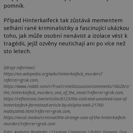
pomník.
Případ Hinterkaifeck tak zůstává mementem
selhání rané kriminalistiky a fascinující ukázkou
toho, jak může osobní nenávist a izolace vést k
tragédii, jejíž ozvěny neutichají ani po více než
sto letech.
Zdroje informací:
https://en.wikipedia.org/wiki/Hinterkaifeck_murders?
referrer=grok.com,
https://www.reddit.com/r/TrueCrimeDiscussion/comments/1kb2brz/
the_hinterkaifeck_murders_one_of_the_most/?referrer=grok.com,
https://reflections.live/articles/8123/the-cold-and-unsolved-case-of-
hinterkaifeck-farmstead-article-by-shilpha-naik-21760-
ma0ozdmb.html?referrer=grok.com,
https://vocal.media/criminal/the-strange-case-of-the-hinterkaifeck-
murders?referrer=grok.com
Foto: Andreas Biegleder / Creative Commons / Public Domain, Guy