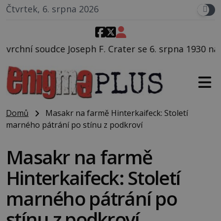
Čtvrtek, 6. srpna 2026
 F. Crater se 6. srpna 1930 navečeří ve své oblíbené 
Domů
Masakr na farmě Hinterkaifeck: Století
marného pátrání po stínu z podkroví
Masakr na farmě
Hinterkaifeck: Století
marného pátrání po
stínu z podkroví