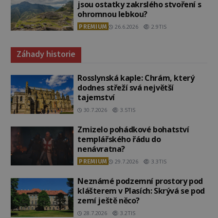
jsou ostatky zakrslého stvoření s
ohromnou lebkou?
PREMIUM
26.6.2026
2.9TIS
Záhady historie
Rosslynská kaple: Chrám, který
dodnes střeží svá největší
tajemství
30.7.2026
3.5TIS
Zmizelo pohádkové bohatství
templářského řádu do
nenávratna?
PREMIUM
29.7.2026
3.3TIS
Neznámé podzemní prostory pod
klášterem v Plasích: Skrývá se pod
zemí ještě něco?
28.7.2026
3.2TIS