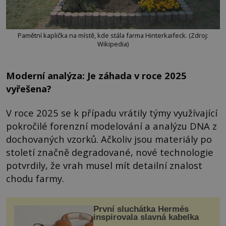
Pamětní kaplička na místě, kde stála farma Hinterkaifeck. (Zdroj:
Wikipedia)
Moderní analýza: Je záhada v roce 2025
vyřešena?
V roce 2025 se k případu vrátily týmy využívající
pokročilé forenzní modelování a analýzu DNA z
dochovaných vzorků. Ačkoliv jsou materiály po
století značně degradované, nové technologie
potvrdily, že vrah musel mít detailní znalost
chodu farmy.
První sluchátka Hermés
inspirovala slavná kabelka