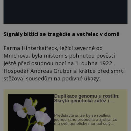
Signály blížící se tragédie a vetřelec v domě
Farma Hinterkaifeck, ležící severně od
Mnichova, byla místem s pohnutou pověstí
ještě před osudnou nocí na 1. dubna 1922.
Hospodář Andreas Gruber si krátce před smrtí
stěžoval sousedům na podivné úkazy:
Duplikace genomu u rostlin:
Skrytá genetická zátěž i
evoluční výhoda
Představte si, že by se rostlina
jednou ráno probudila a zjistila, že
má svůj genetický manuál celý
dvakrát. Přesně to se občas v