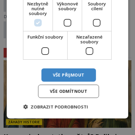
Nezbytně
Výkonové
Soubory
jezerech? Věda nabízí překvapivé vysvětlení
nutné
soubory
cílení
soubory
Další článek
Tváře z Bélmezu stále překvapují. Co je
způsobuje?
Funkční soubory
Nezařazené
soubory
Související články
VŠE PŘIJMOUT
VŠE ODMÍTNOUT
ZOBRAZIT PODROBNOSTI
ZÁHADY HISTORIE