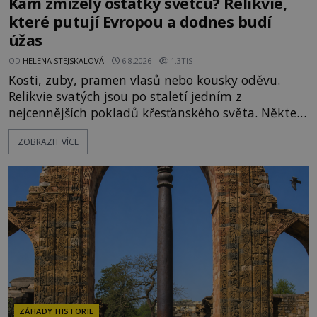
Kam zmizely ostatky světců? Relikvie,
které putují Evropou a dodnes budí
úžas
OD
HELENA STEJSKALOVÁ
6.8.2026
1.3TIS
Kosti, zuby, pramen vlasů nebo kousky oděvu.
Relikvie svatých jsou po staletí jedním z
nejcennějších pokladů křesťanského světa. Některé
mají pečlivě doloženou historii, jiné provází
ZOBRAZIT VÍCE
záhady, krádeže i nečekané objevy. Jejich osudy
připomínají dobrodružné romány, přesto se opírají
o skutečné historické události. Ve středověké
Evropě mají relikvie mimořádnou hodnotu. Nejsou
jen předmětem úcty
ZÁHADY HISTORIE