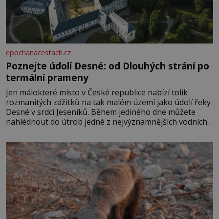
epochanacestach.cz
Poznejte údolí Desné: od Dlouhých strání po
termální prameny
Jen málokteré místo v České republice nabízí tolik
rozmanitých zážitků na tak malém území jako údolí řeky
Desné v srdci Jeseníků. Během jediného dne můžete
nahlédnout do útrob jedné z nejvýznamnějších vodních
elektráren v Evropě, vydat se na horské hřebeny, projet
se na koloběžce a den zakončit poznáváním památek ve
Velkých Losinách nebo v termálním