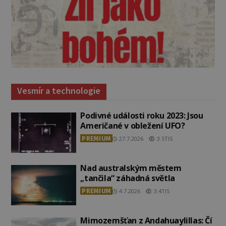
Vesmír a technologie
Podivné události roku 2023: Jsou
Američané v obležení UFO?
PREMIUM
27.7.2026
3.5TIS
Nad australským městem
„tančila“ záhadná světla
PREMIUM
4.7.2026
3.4TIS
Mimozemšťan z Andahuaylillas: Čí