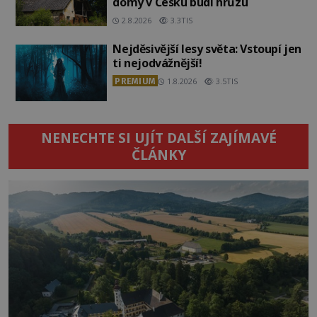
domy v Česku budí hrůzu
2.8.2026
3.3TIS
Nejděsivější lesy světa: Vstoupí jen
ti nejodvážnější!
PREMIUM
1.8.2026
3.5TIS
NENECHTE SI UJÍT DALŠÍ ZAJÍMAVÉ
ČLÁNKY