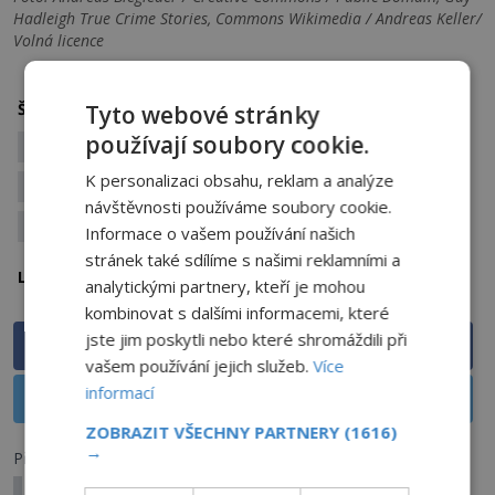
Hadleigh True Crime Stories, Commons Wikimedia / Andreas Keller/
Volná licence
1922
Andreas Gruber
Bavorsko
Štítky:
Tyto webové stránky
používají soubory cookie.
Hinterkaifeck
historie zločinu
K personalizaci obsahu, reklam a analýze
Kriminální záhady
mattock
Německo
návštěvnosti používáme soubory cookie.
nevyjasněné vraždy
nevyřešené případy
Informace o vašem používání našich
stránek také sdílíme s našimi reklamními a
Německo
Lokalita:
analytickými partnery, kteří je mohou
kombinovat s dalšími informacemi, které
jste jim poskytli nebo které shromáždili při
Sdílet na Facebooku
vašem používání jejich služeb.
Více
informací
Sdílet na X
ZOBRAZIT VŠECHNY PARTNERY
(1616)
→
Předchozí článek
Proč se lodě ztrácejí i na klidných horských