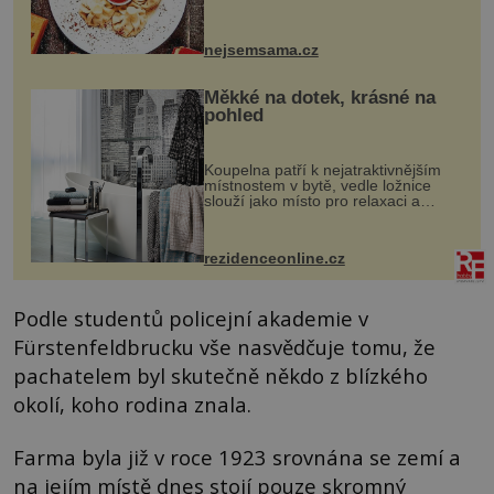
vznikají rozmanité a chuťově bohaté
pokrmy, které rozhodně st...
nejsemsama.cz
Měkké na dotek, krásné na
pohled
Koupelna patří k nejatraktivnějším
místnostem v bytě, vedle ložnice
slouží jako místo pro relaxaci a
odpočinek. Koupelnový textil –
ručníky, osušky a koberečky –
mohou jako mávnutím kouzelného
rezidenceonline.cz
proutku...
Podle studentů policejní akademie v
Fürstenfeldbrucku vše nasvědčuje tomu, že
pachatelem byl skutečně někdo z blízkého
okolí, koho rodina znala.
Farma byla již v roce 1923 srovnána se zemí a
na jejím místě dnes stojí pouze skromný