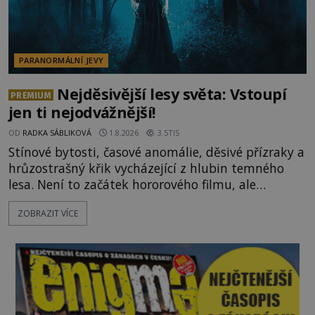
PARANORMÁLNÍ JEVY
Nejděsivější lesy světa: Vstoupí
PREMIUM
jen ti nejodvážnější!
OD
RADKA SÁBLIKOVÁ
1.8.2026
3.5TIS
Stínové bytosti, časové anomálie, děsivé přízraky a
hrůzostrašný křik vycházející z hlubin temného
lesa. Není to začátek hororového filmu, ale
události, které popisují návštěvníci lesů, které jsou
ZOBRAZIT VÍCE
označovány jako nejděsivější na světě. Lidé bydlící
v jejich blízkosti se jim i za bílého dne obloukem
vyhýbají! Už jste o těchto lesích slyšeli? A odvážili
byste se je navštívit? [gallery ids="17