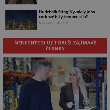
Hudebník Sting: Vyvolaly jeho
rockové hity temnou sílu?
23.7.2026
3.4TIS
NENECHTE SI UJÍT DALŠÍ ZAJÍMAVÉ
ČLÁNKY