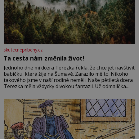
skutecnepribehy.cz
Ta cesta nám změnila život!
Jednoho dne mi dcera Terezka řekla, že chce jet navštívit
babičku, která žije na Šumavě. Zarazilo mě to. Nikoho
takového jsme v naší rodině neměli. Naše pětiletá dcera
Terezka měla vždycky divokou fantazii. Už odmalička
milovala svět pohádek. Každou chvilku mi říkala, že se jí
zdálo o jednorožcích, krásných princeznách, statečných
rytířích a létajících dracích.