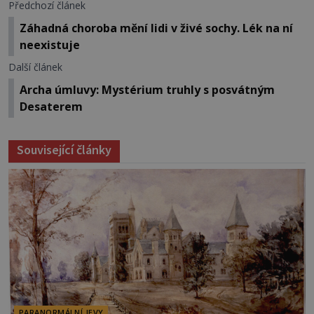
Předchozí článek
Záhadná choroba mění lidi v živé sochy. Lék na ní
neexistuje
Další článek
Archa úmluvy: Mystérium truhly s posvátným
Desaterem
Související články
PARANORMÁLNÍ JEVY