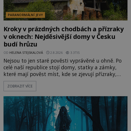
PARANORMÁLNÍ JEVY
Kroky v prázdných chodbách a přízraky
v oknech: Nejděsivější domy v Česku
budí hrůzu
OD
HELENA STEJSKALOVÁ
2.8.2026
3.3TIS
Nejsou to jen staré pověsti vyprávěné u ohně. Po
celé naší republice stojí domy, statky a zámky,
které mají pověst míst, kde se zjevují přízraky,
ozývají nevysvětlitelné zvuky nebo se dějí podivné
ZOBRAZIT VÍCE
jevy. Zatímco historici většinou hledají racionální
vysvětlení, záhadologové upozorňují, že některé
lokality vykazují nápadně podobná svědectví po
celé generace. A právě tato opakující se svědectví
ud