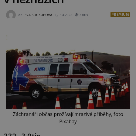
PREMIUM
od
EVA SOUKUPOVÁ
5.4.2022
3.0tis
Záchranáři občas prožívají mrazivé příběhy, foto
Pixabay
332
3.0tis