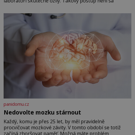
laboratoři skutečně ožily. Takový postup není sa
panidomu.cz
Nedovolte mozku stárnout
Každý, komu je přes 25 let, by měl pravidelně
procvičovat mozkové závity. V tomto období se totiž
začíná zhoršovat paměť. Možná máte problém