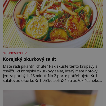
nejsemsama.cz
Korejský okurkový salát
Máte rádi pikantní chutě? Pak zkuste tento křupavý a
osvěžující korejský okurkový salát, který máte hotový
jen za pouhých 15 minut. Na 2 porce potřebujete: ✿ 1
salátovou okurku ✿ 1 lžičku soli ✿ 1 stroužek česneku
✿ 1 lžíci sójové omáčky ✿ 1 lžíci rýžového octa ✿ 1 lžičku
sezamového oleje ✿ 1 lžičku chilli ✿ 1 lžičku cukru ✿ 1
jarní cibulku ✿ 1 lžíci sezamových semínek