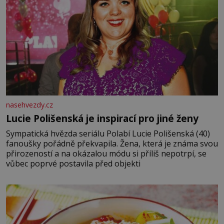
nasehvezdy.cz
Lucie Polišenská je inspirací pro jiné ženy
Sympatická hvězda seriálu Polabí Lucie Polišenská (40)
fanoušky pořádně překvapila. Žena, která je známa svou
přirozeností a na okázalou módu si příliš nepotrpí, se
vůbec poprvé postavila před objekti