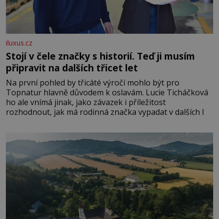
iluxus.cz
Stojí v čele značky s historií. Teď ji musím
připravit na dalších třicet let
Na první pohled by třicáté výročí mohlo být pro
Topnatur hlavně důvodem k oslavám. Lucie Ticháčková
ho ale vnímá jinak, jako závazek i příležitost
rozhodnout, jak má rodinná značka vypadat v dalších l