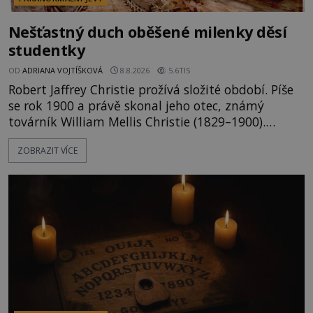
Nešťastný duch oběšené milenky děsí
studentky
OD
ADRIANA VOJTÍŠKOVÁ
8.8.2026
5.6TIS
Robert Jaffrey Christie prožívá složité období. Píše
se rok 1900 a právě skonal jeho otec, známý
továrník William Mellis Christie (1829–1900).
Smutná událost je ale doprovázena ohromným
ZOBRAZIT VÍCE
dědictvím... Robertu připadne rodinné sídlo v
Torontu. Takový majetek skýtá řadu výhod, avšak
ta, na niž přijde Robert, by jen tak někoho
nenapadla. N