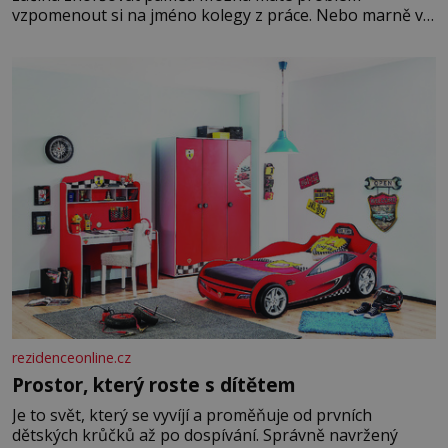
vzpomenout si na jméno kolegy z práce. Nebo marně v
paměti lovíte název knížky, kterou jste nedávno přečetli.
Je to opravdu tak, s věkem jako kdyby se paměť
rozhodla stávkovat. Cvičte
rezidenceonline.cz
Prostor, který roste s dítětem
Je to svět, který se vyvíjí a proměňuje od prvních
dětských krůčků až po dospívání. Správně navržený