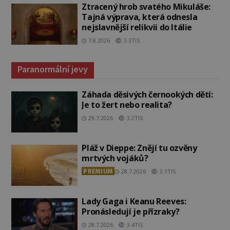
Ztracený hrob svatého Mikuláše:
Tajná výprava, která odnesla
nejslavnější relikvii do Itálie
7.8.2026
3.3TIS
Paranormální jevy
Záhada děsivých černookých dětí:
Je to žert nebo realita?
29.7.2026
3.2TIS
Pláž v Dieppe: Znějí tu ozvěny
mrtvých vojáků?
PREMIUM
28.7.2026
3.1TIS
Lady Gaga i Keanu Reeves:
Pronásledují je přízraky?
28.7.2026
3.4TIS