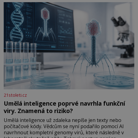
Antikythéry je dnes považován za nejstarší známý
analogový počítač na světě. Přesto ani po více než sto
letech výzkumu
21stoleti.cz
Umělá inteligence poprvé navrhla funkční
viry. Znamená to riziko?
Umělá inteligence už zdaleka nepíše jen texty nebo
počítačové kódy. Vědcům se nyní podařilo pomocí AI
navrhnout kompletní genomy virů, které následně v