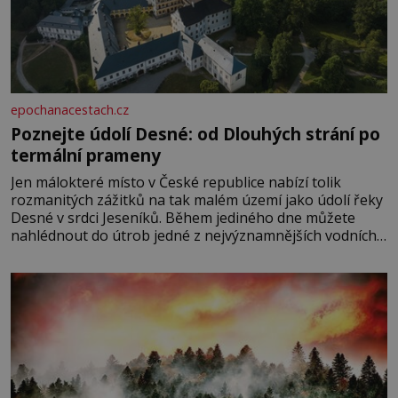
epochanacestach.cz
Poznejte údolí Desné: od Dlouhých strání po
termální prameny
Jen málokteré místo v České republice nabízí tolik
rozmanitých zážitků na tak malém území jako údolí řeky
Desné v srdci Jeseníků. Během jediného dne můžete
nahlédnout do útrob jedné z nejvýznamnějších vodních
elektráren v Evropě, vydat se na horské hřebeny, projet
se na koloběžce a den zakončit poznáváním památek ve
Velkých Losinách nebo v termálním