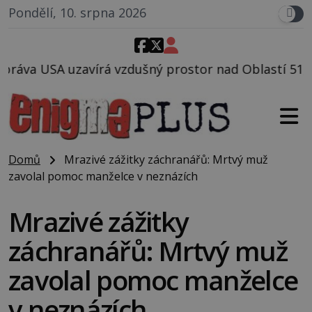
Pondělí, 10. srpna 2026
dušný prostor nad Oblastí 51, mohlo to souviset s te
Domů
Mrazivé zážitky záchranářů: Mrtvý muž
zavolal pomoc manželce v neznázích
Mrazivé zážitky
záchranářů: Mrtvý muž
zavolal pomoc manželce
v neznázích