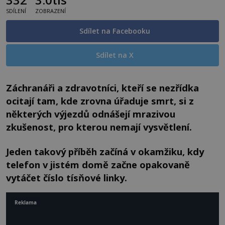
SDÍLENÍ
ZOBRAZENÍ
Sdílet na Facebooku
Sdílet na X
Záchranáři a zdravotníci, kteří se nezřídka
ocitají tam, kde zrovna úřaduje smrt, si z
některých výjezdů odnášejí mrazivou
zkušenost, pro kterou nemají vysvětlení.
Jeden takový příběh začíná v okamžiku, kdy
telefon v jistém domě začne opakovaně
vytáčet číslo tísňové linky.
Reklama