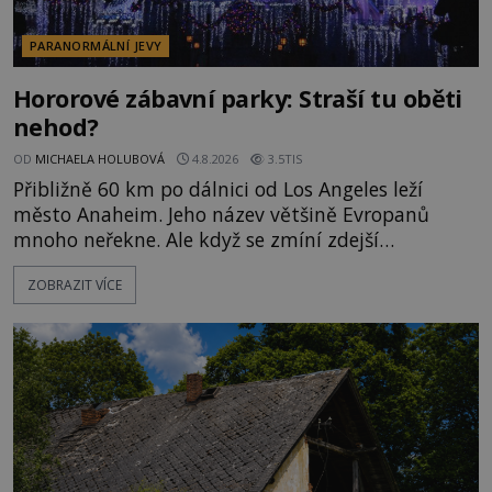
PARANORMÁLNÍ JEVY
Hororové zábavní parky: Straší tu oběti
nehod?
OD
MICHAELA HOLUBOVÁ
4.8.2026
3.5TIS
Přibližně 60 km po dálnici od Los Angeles leží
město Anaheim. Jeho název většině Evropanů
mnoho neřekne. Ale když se zmíní zdejší
Disneyland, je hned jasno. Zábavní park vyroste na
ZOBRAZIT VÍCE
poklidném místě bývalého sadu pomerančovníků.
Klid tu teď rozhodně nepanuje, park navštíví
kolem 17 000 000 zábavychtivých lidí ročně. A ač je
velká snaha to utajit, někteří z