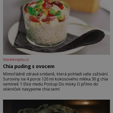
tisicereceptu.cz
Chia puding s ovocem
Mimořádně zdravá snídaně, která pohladí vaše zažívání.
Suroviny na 4 porce 120 ml kokosového mléka 30 g chia
semínek 1 lžíce medu Postup Do misky či přímo do
skleniček nasypeme chia semí