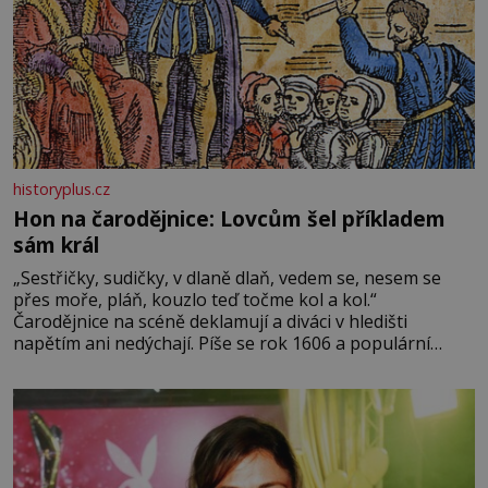
historyplus.cz
Hon na čarodějnice: Lovcům šel příkladem
sám král
„Sestřičky, sudičky, v dlaně dlaň, vedem se, nesem se
přes moře, pláň, kouzlo teď točme kol a kol.“
Čarodějnice na scéně deklamují a diváci v hledišti
napětím ani nedýchají. Píše se rok 1606 a populární
anglický dramatik William Shakespeare uvádí svou
Tragédii o Macbethovi. Napsal ji pro krále Jakuba I., jenž
v roce 1603 vystřídal