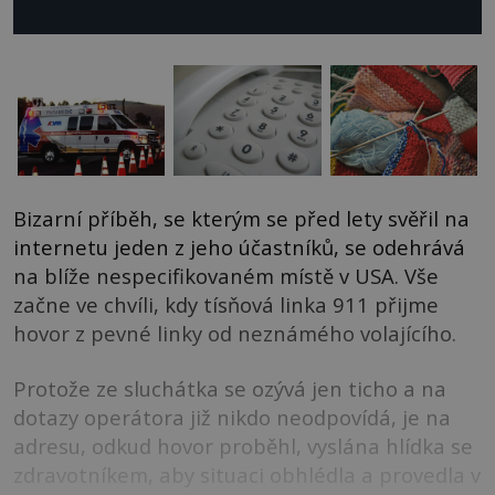
Bizarní příběh, se kterým se před lety svěřil na
internetu jeden z jeho účastníků, se odehrává
na blíže nespecifikovaném místě v USA. Vše
začne ve chvíli, kdy tísňová linka 911 přijme
hovor z pevné linky od neznámého volajícího.
Protože ze sluchátka se ozývá jen ticho a na
dotazy operátora již nikdo neodpovídá, je na
adresu, odkud hovor proběhl, vyslána hlídka se
zdravotníkem, aby situaci obhlédla a provedla v