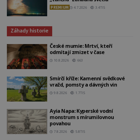
PREMIUM
4.7.2026
3.4TIS
Záhady historie
České mumie: Mrtví, kteří
odmítají zmizet v čase
10.8.2026
663
Smírčí kříže: Kamenní svědkové
vražd, pomsty a dávných vin
9.8.2026
1.7TIS
Ayia Napa: Kyperské vodní
monstrum s mírumilovnou
povahou
7.8.2026
5.8TIS