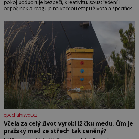
pokoj podporuje bezpečí, kreativitu, soustředění i
odpočinek a reaguje na každou etapu života a specifické
potřeby dítěte. Pro nejmenší je klíčová jednoduchost,
měkkost a bezpečí, proto by pokoj miminka měl působit
především klidně a útulně. Předškolní věk je
epochalnisvet.cz
Včela za celý život vyrobí lžičku medu. Čím je
pražský med ze střech tak ceněný?