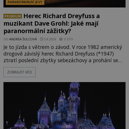
PARANORMÁLNÍ JEVY
Herec Richard Dreyfuss a
PREMIUM
muzikant Dave Grohl: Jaké mají
paranormální zážitky?
OD
ANDREA ŠULCOVÁ
5.8.2026
3.3TIS
Je to jízda s větrem o závod. V roce 1982 americký
drogově závislý herec Richard Dreyfuss (*1947)
ztratí poslední zbytky sebezáchovy a prohání se
po silnicích ve svém mercedesu jako utržený ze
ZOBRAZIT VÍCE
řetězu. Vše vyvrcholí katastrofou, když to Dreyfuss
napálí v plné rychlosti do stromu! Policie ve vraku
následně nalezne schovaný kokain. Tímto
momentem se slavnému