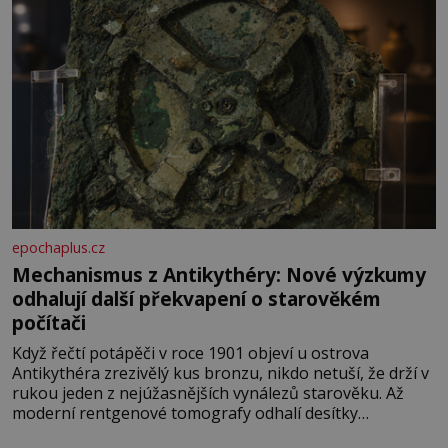
epochaplus.cz
Mechanismus z Antikythéry: Nové výzkumy
odhalují další překvapení o starověkém
počítači
Když řečtí potápěči v roce 1901 objeví u ostrova
Antikythéra zrezivělý kus bronzu, nikdo netuší, že drží v
rukou jeden z nejúžasnějších vynálezů starověku. Až
moderní rentgenové tomografy odhalí desítky
ozubených kol ukrytých uvnitř. Mechanismus z