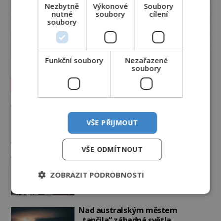
Nezbytně
Výkonové
Soubory
nutné
soubory
cílení
soubory
Funkční soubory
Nezařazené
soubory
Vesmír a technologie
Co zachycují tajemné snímky
Marsu? Je na něm přeci jen voda?
VŠE PŘIJMOUT
PREMIUM
7.8.2026
3.1TIS
VŠE ODMÍTNOUT
Podivné události roku 2023: Jsou
Američané v obležení UFO?
ZOBRAZIT PODROBNOSTI
PREMIUM
27.7.2026
3.5TIS
Nad australským městem
„tančila“ záhadná světla