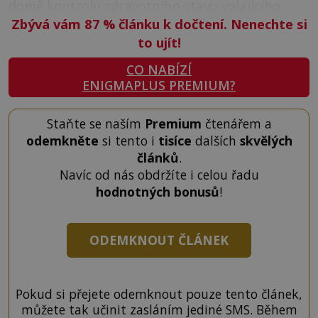
domě kontrolu zdravotního stavu volajícího.
Zbývá vám 87
%
článku k dočtení. Nenechte si
to ujít!
CO NABÍZÍ
ENIGMAPLUS PREMIUM?
Staňte se naším
Premium
čtenářem a
odemkněte
si tento i
tisíce
dalších
skvělých
článků
.
Navíc od nás obdržíte i celou řadu
hodnotných bonusů
!
ODEMKNOUT ČLÁNEK
Pokud si přejete odemknout pouze tento článek,
můžete tak učinit zasláním jediné SMS. Během