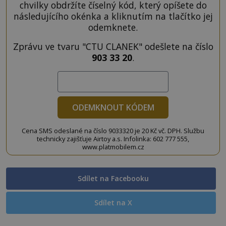
chvilky obdržíte číselný kód, který opíšete do
následujícího okénka a kliknutím na tlačítko jej
odemknete.
Zprávu ve tvaru "CTU CLANEK" odešlete na číslo
903 33 20
.
ODEMKNOUT KÓDEM
Cena SMS odeslané na číslo 9033320 je 20 Kč vč. DPH. Službu
technicky zajišťuje Airtoy a.s. Infolinka: 602 777 555,
www.platmobilem.cz
Sdílet na Facebooku
Sdílet na X