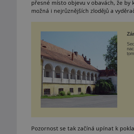
přesné místo objevu v obavách, že by k
možná i nejrůznějších zlodějů a vyděra
Zá
Sed
nac
tom
Šum
Pozornost se tak začíná upínat k pokl