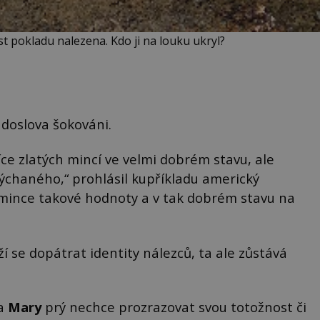
st pokladu nalezena. Kdo ji na louku ukryl?
 doslova šokováni.
síce zlatých mincí ve velmi dobrém stavu, ale
ýchaného,“ prohlásil kupříkladu americký
 mince takové hodnoty a v tak dobrém stavu na
í se dopátrat identity nálezců, ta ale zůstává
a
Mary
prý nechce prozrazovat svou totožnost či