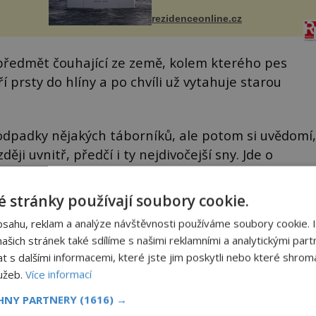
detailu představuje značka Fendi
ově
Casa, kterou byly vybaveny její
ohou
rezidenceonline.cz
paluby. Monacký přístav nabízí
každoročn...
ředmět čouhající ze země, kolem kterého pes
prsty do hlíny a po chvíli už vytahuje starou
 odpadky nějakých táborníků, ale potom si uvědomí,
ěji uvnitř, předčí i ty nejdivočejší sny. Jde o
ých mincí!
 stránky používají soubory cookie.
í nálezu a po určité době shromažďuje 1400 mincí,
bsahu, reklam a analýze návštěvnosti používáme soubory cookie. 
y 19. století. Jejich hodnota? V přepočtu
šich stránek také sdílíme s našimi reklamními a analytickými partn
s dalšími informacemi, které jste jim poskytli nebo které shromá
lužeb.
Více informací
CHNY PARTNERY
(1616) →