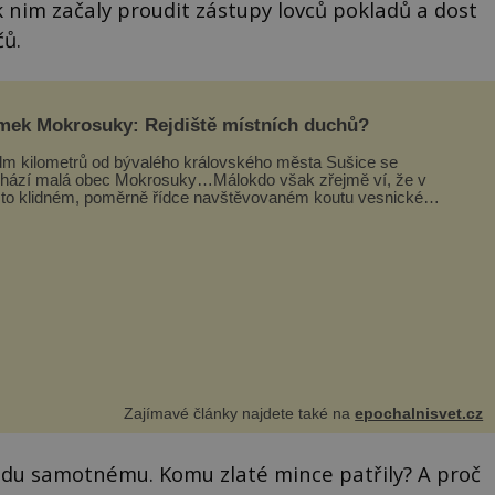
 nim začaly proudit zástupy lovců pokladů a dost
čů.
mek Mokrosuky: Rejdiště místních duchů?
m kilometrů od bývalého královského města Sušice se
hází malá obec Mokrosuky…Málokdo však zřejmě ví, že v
to klidném, poměrně řídce navštěvovaném koutu vesnické
avy se nachází několi...
Zajímavé články najdete také na
epochalnisvet.cz
adu samotnému. Komu zlaté mince patřily? A proč