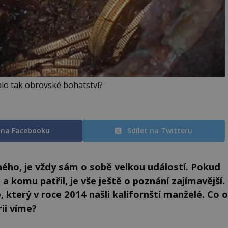
lo tak obrovské bohatství?
t na Facebooku
Sdílet na Twitteru
ného, je vždy sám o sobě velkou událostí. Pokud
 a komu patřil, je vše ještě o poznání zajímavější.
, který v roce 2014 našli kalifornští manželé. Co o
ii víme?