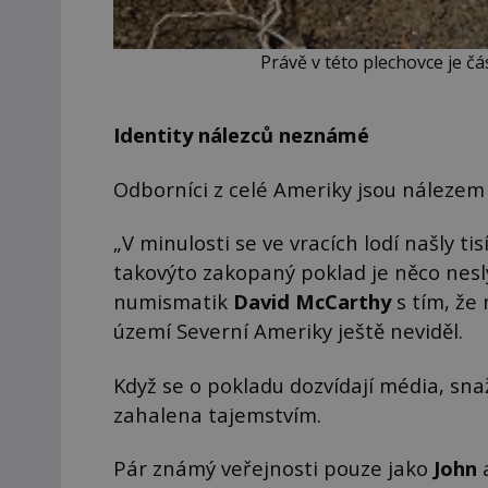
Právě v této plechovce je čá
Identity nálezců neznámé
Odborníci z celé Ameriky jsou nálezem
„V minulosti se ve vracích lodí našly ti
takovýto zakopaný poklad je něco nesl
numismatik
David
McCarthy
s tím, že
území Severní Ameriky ještě neviděl.
Když se o pokladu dozvídají média, snaž
zahalena tajemstvím.
Pár známý veřejnosti pouze jako
John