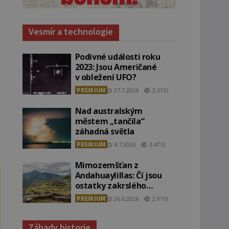
Vesmír a technologie
Podivné události roku
2023: Jsou Američané
v obležení UFO?
PREMIUM
27.7.2026
3.5TIS
Nad australským
městem „tančila“
záhadná světla
PREMIUM
4.7.2026
3.4TIS
Mimozemšťan z
Andahuaylillas: Čí jsou
ostatky zakrslého
stvoření s ohromnou
PREMIUM
26.6.2026
2.9TIS
lebkou?
Záhady historie