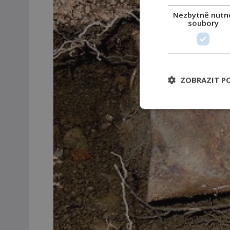
Nezbytně nutn
soubory
ZOBRAZIT P