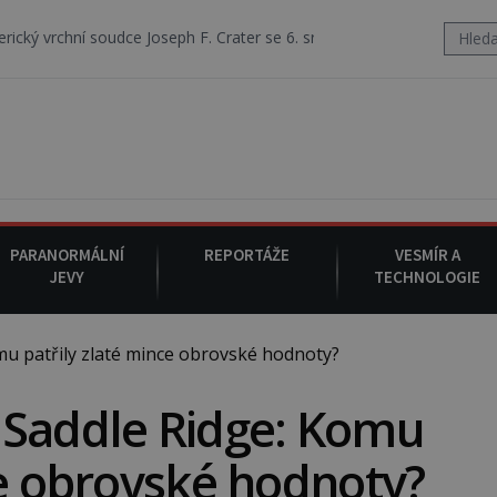
oseph F. Crater se 6. srpna 1930 navečeří ve své oblíbené restauraci,
PARANORMÁLNÍ
REPORTÁŽE
VESMÍR A
JEVY
TECHNOLOGIE
u patřily zlaté mince obrovské hodnoty?
 Saddle Ridge: Komu
ce obrovské hodnoty?