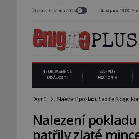
Čtvrtek, 6. srpna 2026
6. srpna 1930
: Americký vrchní soudce J
NEOBJASNĚNÉ
ZÁHADY
UDÁLOSTI
HISTORIE
Domů
Nalezení pokladu Saddle Ridge: Kom
Nalezení pokladu
patřily zlaté min