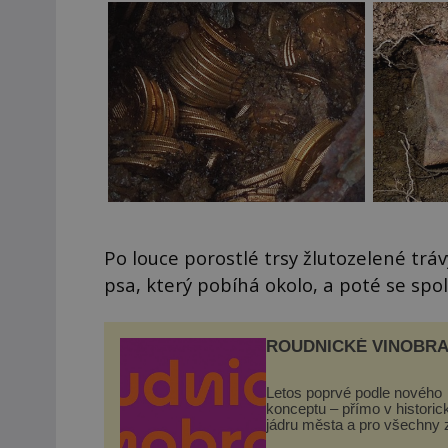
Po louce porostlé trsy žlutozelené trá
psa, který pobíhá okolo, a poté se sp
ROUDNICKÉ VINOBRA
Letos poprvé podle nového
konceptu – přímo v histori
jádru města a pro všechny 
zdarma. Hlavní program se