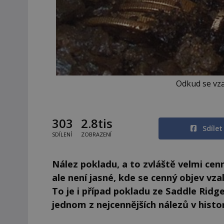
Odkud se vza
303
2.8tis
Sdíle
SDÍLENÍ
ZOBRAZENÍ
Nález pokladu, a to zvláště velmi cen
ale není jasné, kde se cenný objev vzal
To je i případ pokladu ze Saddle Ridge
jednom z nejcennějších nálezů v histor