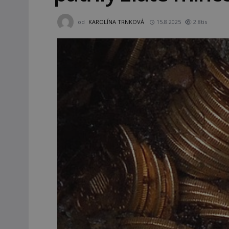
od
KAROLÍNA TRNKOVÁ
15.8.2025
2.8tis