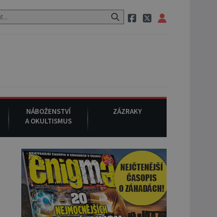
 pak si na ulici zavolá taxi, nasedne do něj a už ho nikdy nikdo nespa
NÁBOŽENSTVÍ
ZÁZRAKY
A OKULTISMUS