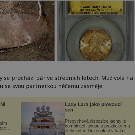
vy se prochází pár ve středních letech. Muž volá na
olu se svou partnerkou něčemu zasměje.
NÍ
Lady Lara jako plovoucí
sen
Přepychová dispozice jachty je
ckém
kombinací luxusu s praktickým a
zcela
efektivním. Dokonalost v každém