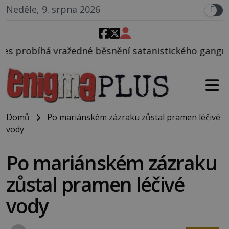
Neděle, 9. srpna 2026
běsnění satanistického gangu vedeného Charlesem M
Domů
Po mariánském zázraku zůstal pramen léčivé
vody
Po mariánském zázraku
zůstal pramen léčivé
vody