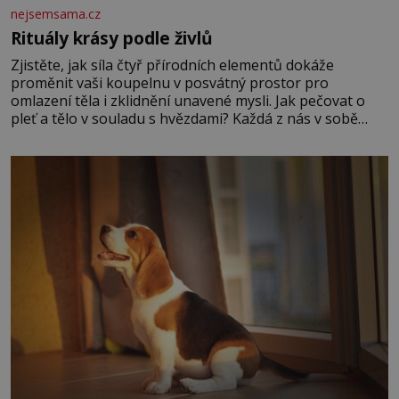
nejsemsama.cz
Rituály krásy podle živlů
Zjistěte, jak síla čtyř přírodních elementů dokáže
proměnit vaši koupelnu v posvátný prostor pro
omlazení těla i zklidnění unavené mysli. Jak pečovat o
pleť a tělo v souladu s hvězdami? Každá z nás v sobě
nese otisk vesmíru, který se projevuje nejen v naší
povaze, ale i v potřebách naší pokožky. Ohnivá znamení
Ženy narozené ve znamení Berana, Lva a Střelce v sobě
nesou žár, odvahu a neutuchající elán. Vaše