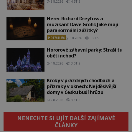
8.8.2026
4.5TIS
Herec Richard Dreyfuss a
muzikant Dave Grohl: Jaké mají
paranormální zážitky?
PREMIUM
5.8.2026
3.2TIS
Hororové zábavní parky: Straší tu
oběti nehod?
4.8.2026
3.5TIS
Kroky v prázdných chodbách a
přízraky v oknech: Nejděsivější
domy v Česku budí hrůzu
2.8.2026
3.3TIS
NENECHTE SI UJÍT DALŠÍ ZAJÍMAVÉ
ČLÁNKY