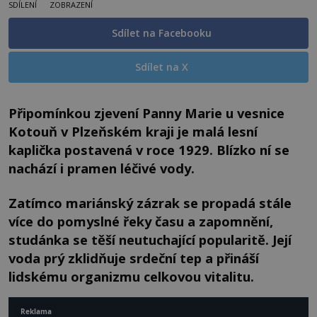
SDÍLENÍ
ZOBRAZENÍ
Sdílet na Facebooku
Sdílet na X
Připomínkou zjevení Panny Marie u vesnice
Kotouň v Plzeňském kraji je malá lesní
kaplička postavená v roce 1929. Blízko ní se
nachází i pramen léčivé vody.
Zatímco mariánský zázrak se propadá stále
více do pomyslné řeky času a zapomnění,
studánka se těší neutuchající popularitě. Její
voda prý zklidňuje srdeční tep a přináší
lidskému organizmu celkovou vitalitu.
Reklama