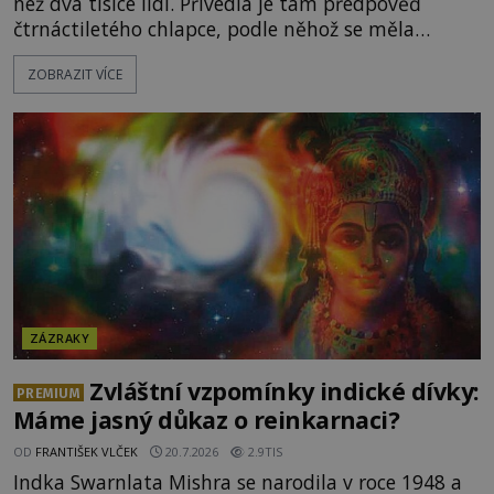
než dva tisíce lidí. Přivedla je tam předpověď
čtrnáctiletého chlapce, podle něhož se měla
přesně ve tři hodiny odpoledne zjevit Panna Marie.
ZOBRAZIT VÍCE
Když slunce vystoupilo z mraků, část davu začala
křičet, že se na nebi odehrává zázrak. Splnilo se
chlapcovo proroctví, nebo poutníci spatřili pouze
neobvyklou hru světla? [gallery
ids="170530,170531,1705
ZÁZRAKY
Zvláštní vzpomínky indické dívky:
PREMIUM
Máme jasný důkaz o reinkarnaci?
OD
FRANTIŠEK VLČEK
20.7.2026
2.9TIS
Indka Swarnlata Mishra se narodila v roce 1948 a