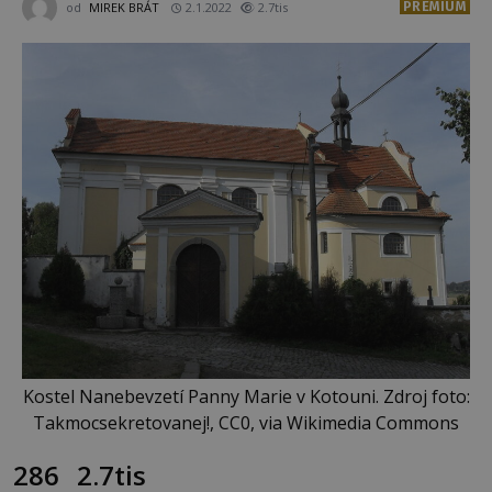
PREMIUM
od
MIREK BRÁT
2.1.2022
2.7tis
Kostel Nanebevzetí Panny Marie v Kotouni. Zdroj foto:
Takmocsekretovanej!, CC0, via Wikimedia Commons
286
2.7tis