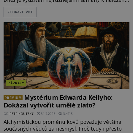
spirituální síly či vnitřního klidu. Jak funguje a proč
ZOBRAZIT VÍCE
si při něm člověk nepopálí nohy, což bylo
objektivně dokázáno? Je na něm i něco
nadpřirozeného? Histori
ZÁZRAKY
Mystérium Edwarda Kellyho:
PREMIUM
Dokázal vytvořit umělé zlato?
OD
PETR KOUTSKÝ
31.7.2026
3.4TIS
Alchymistickou proměnu kovů považuje většina
současných vědců za nesmysl. Proč tedy i přesto