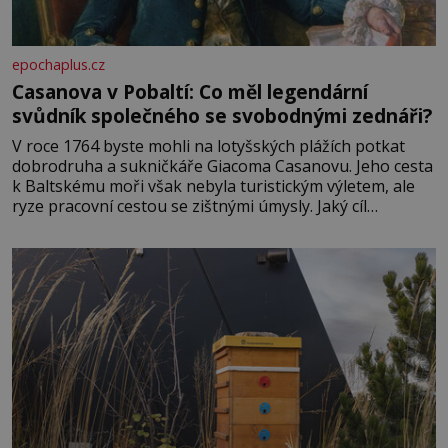
epochaplus.cz
Casanova v Pobaltí: Co měl legendární
svůdník společného se svobodnými zednáři?
V roce 1764 byste mohli na lotyšských plážích potkat
dobrodruha a sukničkáře Giacoma Casanovu. Jeho cesta
k Baltskému moři však nebyla turistickým výletem, ale
ryze pracovní cestou se zištnými úmysly. Jaký cíl
Casanova sledoval, když se například procházel uličkami
lotyšské Rigy? Casanova v Pobaltí kontaktoval tamní
zednářské lóže. Nebyl v této oblasti žádným nováčkem,
protože do zednářské