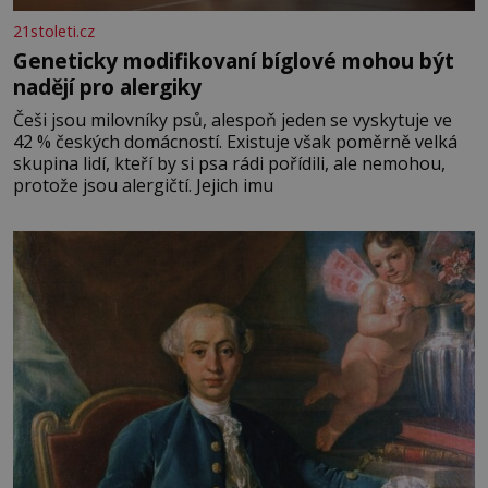
21stoleti.cz
Geneticky modifikovaní bíglové mohou být
nadějí pro alergiky
Češi jsou milovníky psů, alespoň jeden se vyskytuje ve
42 % českých domácností. Existuje však poměrně velká
skupina lidí, kteří by si psa rádi pořídili, ale nemohou,
protože jsou alergičtí. Jejich imu