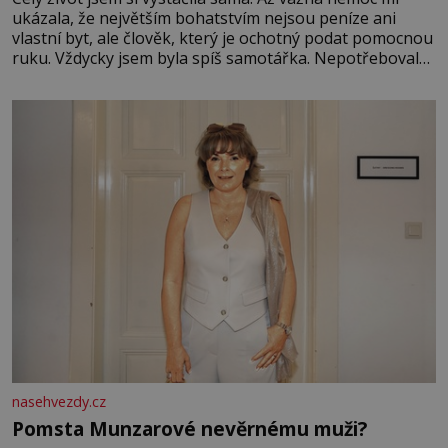
ukázala, že největším bohatstvím nejsou peníze ani
vlastní byt, ale člověk, který je ochotný podat pomocnou
ruku. Vždycky jsem byla spíš samotářka. Nepotřebovala
jsem kolem sebe partu kamarádek ani partnera. Stačily
mi knihy, práce a hlavně klid. Hned po studiích jsem
odešla z rodného města,
nasehvezdy.cz
Pomsta Munzarové nevěrnému muži?