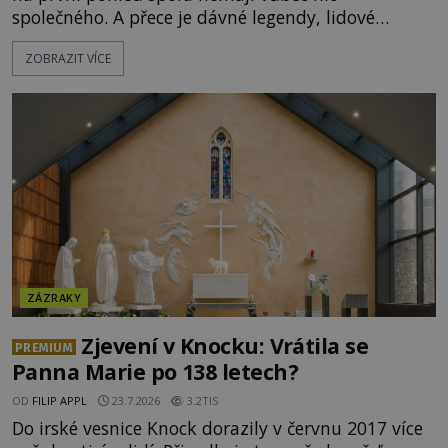
společného. A přece je dávné legendy, lidové
pohádky i podvědomí psychicky nemocných lidí
ZOBRAZIT VÍCE
podivným způsobem vzájemně propojují. Je
možné, že tato záhadná spojitost ukrývá nějaké
tajemství pocházející ze samých počátků lidské
civilizace? Nebo dokonce z temných vod minulosti
ještě mnohem hlubších? [g
ZÁZRAKY
Zjevení v Knocku: Vrátila se
PREMIUM
Panna Marie po 138 letech?
OD
FILIP APPL
23.7.2026
3.2TIS
Do irské vesnice Knock dorazily v červnu 2017 více