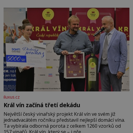
iluxus.cz
Král vín začíná třetí dekádu
Největší český vinařský projekt Král vín ve svém již
jednadvacátém ročníku představil nejlepší domácí vína.
Ta vybírala odborná porota z celkem 1260 vzorků od
157 vinařů. Král vín, který se – i pře