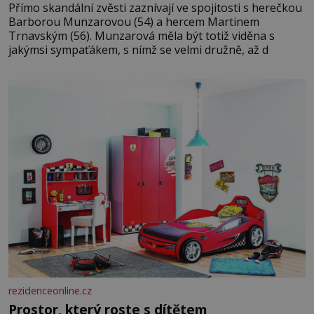
Přímo skandální zvěsti zaznívají ve spojitosti s herečkou
Barborou Munzarovou (54) a hercem Martinem
Trnavským (56). Munzarová měla být totiž viděna s
jakýmsi sympaťákem, s nímž se velmi družně, až d
rezidenceonline.cz
Prostor, který roste s dítětem