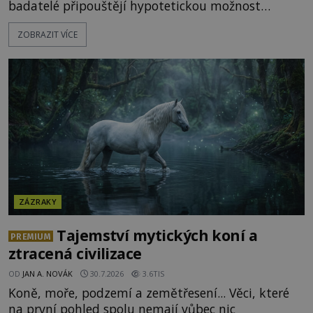
badatelé připouštějí hypotetickou možnost
transmutace? Mohl její podstatu odhalit anglický
ZOBRAZIT VÍCE
alchymista, vědec a dobrodruh Edward Kelly?
Shromážděný dav napětím téměř nedýchá.
Měšťané pozorují konání muže, který se stává
nesmrtelnou legendou již během
ZÁZRAKY
Tajemství mytických koní a
PREMIUM
ztracená civilizace
OD
JAN A. NOVÁK
30.7.2026
3.6TIS
Koně, moře, podzemí a zemětřesení... Věci, které
na první pohled spolu nemají vůbec nic