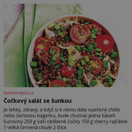
tisicereceptu.cz
Čočkový salát se šunkou
Je lehký, zdravý, a když si k němu dáte opečený chléb
nebo čerstvou bagetku, bude chutnat jedna báseň.
Suroviny 250 g vaší oblíbené čočky 150 g cherry rajčátek
1 velká červená cibule 2 lžíce