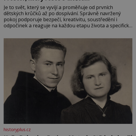
Je to svět, který se vyvíjí a proměňuje od prvních
dětských krůčků až po dospívání. Správně navržený
pokoj podporuje bezpečí, kreativitu, soustředění i
odpočinek a reaguje na každou etapu života a specifické
potřeby dítěte. Pro nejmenší je klíčová jednoduchost,
měkkost a bezpečí, proto by pokoj miminka měl působit
především klidně a útulně. Předškolní věk je
historyplus.cz