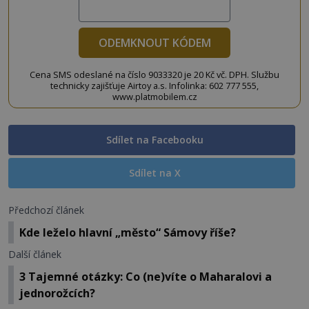
ODEMKNOUT KÓDEM
Cena SMS odeslané na číslo 9033320 je 20 Kč vč. DPH. Službu
technicky zajišťuje Airtoy a.s. Infolinka: 602 777 555,
www.platmobilem.cz
Sdílet na Facebooku
Sdílet na X
Předchozí článek
Kde leželo hlavní „město“ Sámovy říše?
Další článek
3 Tajemné otázky: Co (ne)víte o Maharalovi a
jednorožcích?