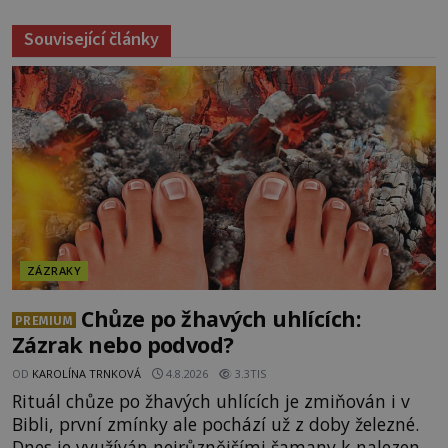
Související články
ZÁZRAKY
Chůze po žhavých uhlících:
PREMIUM
Zázrak nebo podvod?
OD
KAROLÍNA TRNKOVÁ
4.8.2026
3.3TIS
Rituál chůze po žhavých uhlících je zmiňován i v
Bibli, první zmínky ale pochází už z doby železné.
Dnes je využíván nejrůznějšími šamany k nalezení