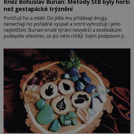
Kněz Bohuslav Burian: Metody StB byly horší
než gestapácké trýznění
Ponižují ho a mlátí. Do jídla mu přidávají drogy,
nenechají ho pořádně vyspat a smrtí vyhrožují i jeho
nejbližším. Burian kruté týrání nevydrží a estébákům
podepíše všechno, co po něm chtějí. Svým podpisem jim
potvrdí také to, že na něj během výslechů nikdo nevyvíjel
fyzický ani psychický nátlak. Syn brněnského řezníka
chce být knězem a