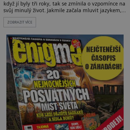
když jí byly tři roky, tak se zmínila o vzpomínce na
svůj minulý život. Jakmile začala mluvit jazykem,
který nikdo nezná, začali rodiče její podivné
ZOBRAZIT VÍCE
chování brát vážně. Je snad důkazem reinkarnace?
Swarnlata Mishra se narodila v Indii v roce 1948.
Na první pohled se zdá, že to bu