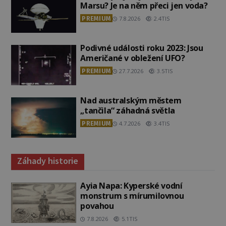
Marsu? Je na něm přeci jen voda?
PREMIUM
7.8.2026
2.4TIS
Podivné události roku 2023: Jsou
Američané v obležení UFO?
PREMIUM
27.7.2026
3.5TIS
Nad australským městem
„tančila“ záhadná světla
PREMIUM
4.7.2026
3.4TIS
Záhady historie
Ayia Napa: Kyperské vodní
monstrum s mírumilovnou
povahou
7.8.2026
5.1TIS