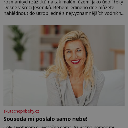
rozmanitých zážitků na tak malém území jako údolí řeky
Desné v srdci Jeseníků. Během jediného dne můžete
nahlédnout do útrob jedné z nejvýznamnějších vodních
elektráren v Evropě, vydat se na horské hřebeny, projet
se na koloběžce a den zakončit poznáváním památek ve
Velkých Losinách nebo v termálním
skutecnepribehy.cz
Souseda mi poslalo samo nebe!
Celý život jsem si vystačila sama. Až vážná nemoc mi