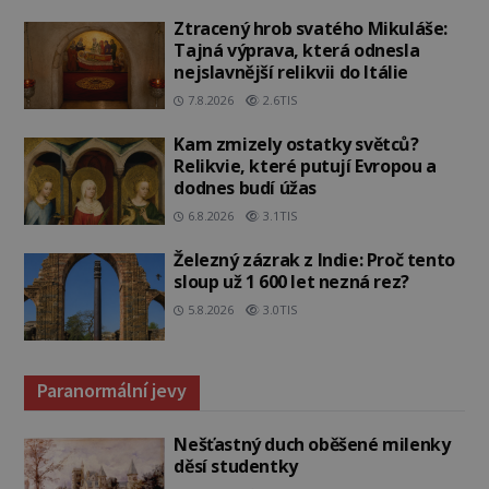
Ztracený hrob svatého Mikuláše:
Tajná výprava, která odnesla
nejslavnější relikvii do Itálie
7.8.2026
2.6TIS
Kam zmizely ostatky světců?
Relikvie, které putují Evropou a
dodnes budí úžas
6.8.2026
3.1TIS
Železný zázrak z Indie: Proč tento
sloup už 1 600 let nezná rez?
5.8.2026
3.0TIS
Paranormální jevy
Nešťastný duch oběšené milenky
děsí studentky