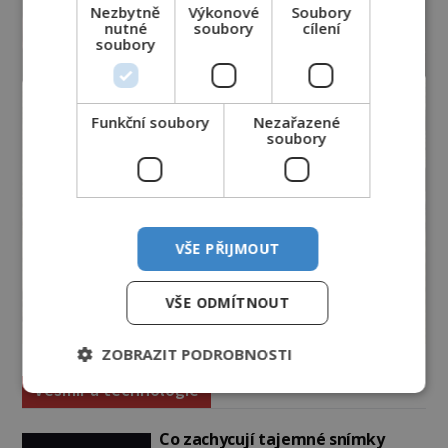
Nezbytně
Výkonové
Soubory
nutné
soubory
cílení
soubory
Funkční soubory
Nezařazené
soubory
VŠE PŘIJMOUT
VŠE ODMÍTNOUT
ZOBRAZIT PODROBNOSTI
Vesmír a technologie
Co zachycují tajemné snímky