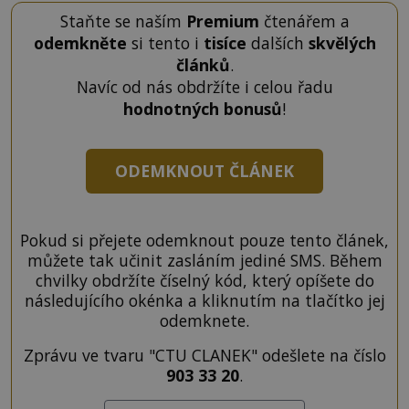
Staňte se naším
Premium
čtenářem a
odemkněte
si tento i
tisíce
dalších
skvělých
článků
.
Navíc od nás obdržíte i celou řadu
hodnotných bonusů
!
ODEMKNOUT ČLÁNEK
Pokud si přejete odemknout pouze tento článek,
můžete tak učinit zasláním jediné SMS. Během
chvilky obdržíte číselný kód, který opíšete do
následujícího okénka a kliknutím na tlačítko jej
odemknete.
Zprávu ve tvaru "CTU CLANEK" odešlete na číslo
903 33 20
.