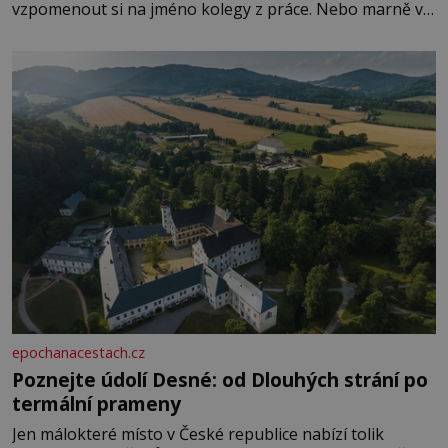
vzpomenout si na jméno kolegy z práce. Nebo marně v
paměti lovíte název knížky, kterou jste nedávno přečetli.
Je to opravdu tak, s věkem jako kdyby se paměť
rozhodla stávkovat. Cvičte
epochanacestach.cz
Poznejte údolí Desné: od Dlouhých strání po
termální prameny
Jen málokteré místo v České republice nabízí tolik