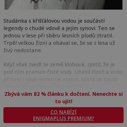
Studánka s křišťálovou vodou je součástí
legendy o chudé vdově a jejím synovi. Ten se
jednou v lese při sběru lesních plodů ztratil.
Trpěl velkou žízní a obával se, že se z lesa už
živý nedostane.
Když však zvedl ze země klobouk, zjistil, že je
pod ním pramen čisté vody. Uhasil žízeň a vodu
přinesl i svojí nemocné matce, která se touto
pitnou kúrou zázračně uzdravila.
Zbývá vám 82
%
článku k dočtení. Nenechte si
to ujít!
CO NABÍZÍ
ENIGMAPLUS PREMIUM?