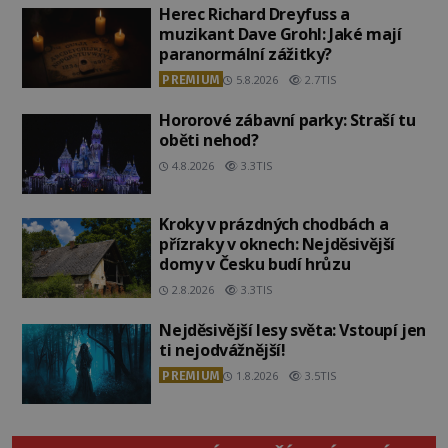
Herec Richard Dreyfuss a
muzikant Dave Grohl: Jaké mají
paranormální zážitky?
PREMIUM
5.8.2026
2.7TIS
Hororové zábavní parky: Straší tu
oběti nehod?
4.8.2026
3.3TIS
Kroky v prázdných chodbách a
přízraky v oknech: Nejděsivější
domy v Česku budí hrůzu
2.8.2026
3.3TIS
Nejděsivější lesy světa: Vstoupí jen
ti nejodvážnější!
PREMIUM
1.8.2026
3.5TIS