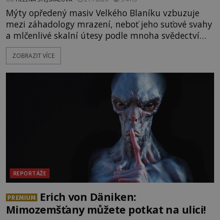
Mýty opředený masiv Velkého Blaníku vzbuzuje
mezi záhadology mrazení, neboť jeho suťové svahy
a mlčenlivé skalní útesy podle mnoha svědectví
fungují jako anomální zóny, kde selhává lidské
ZOBRAZIT VÍCE
vnímání času i prostoru. Geologické anomálie hory
nenechávají nikoho chladným a esoterici i
badatelé zde odkrývají indicie, které propojují
prastaré pohanské kulty, keltské svatyně a zprávy
o lidech, kteří v
REPORTÁŽE
Erich von Däniken:
PREMIUM
Mimozemšťany můžete potkat na ulici!