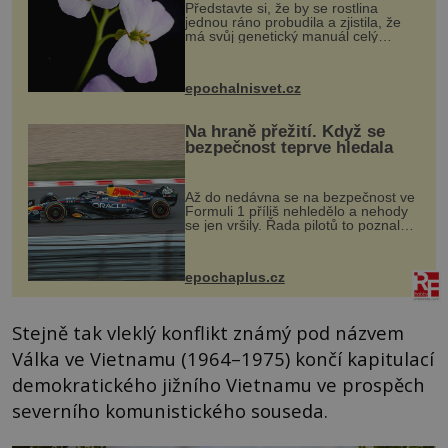
Představte si, že by se rostlina
jednou ráno probudila a zjistila, že
má svůj genetický manuál celý
dvakrát. Přesně to se občas v
přírodě stane – a podle nového
výzkumu to může být pro druhy
epochalnisvet.cz
vstupenka...
Na hraně přežití. Když se
bezpečnost teprve hledala
Až do nedávna se na bezpečnost ve
Formuli 1 příliš nehledělo a nehody
se jen vršily. Řada pilotů to poznala
na vlastní kůži, často s trvalými
následky nebo bohužel i ztrátou
života. Dnes nepochopiteln...
epochaplus.cz
Stejně tak vleklý konflikt známý pod názvem
Válka ve Vietnamu (1964–1975) končí kapitulací
demokratického jižního Vietnamu ve prospěch
severního komunistického souseda.