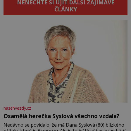
NENECHTE SI UJÍT DALŠÍ ZAJÍMAVÉ
ČLÁNKY
nasehvezdy.cz
Osamělá herečka Syslová všechno vzdala?
Nedávno se povídalo, že má Dana Syslová (80) blízkého
přítele, který je jí oporou. Ale je to ještě vůbec pravda? V