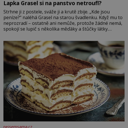
Lapka Grasel si na panstvo netroufl?
Strhne ji z postele, sváže ji a krutě zbije. „Kde jsou
peníze?“ naléhá Grasel na starou švadlenku. Když mu to
neprozradí – ostatně ani nemůže, protože žádné nemá,
spokojí se lupič s několika měďáky a štůčky látky.
Zraněná žena pár dní nato umírá. Je to muž nebývale
krutý. Jeho činy budí hrůzu ještě dlouho po jeho smrti
nejsemsama.cz