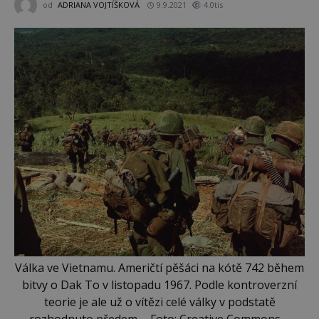
od
ADRIANA VOJTÍŠKOVÁ
9.9.2021
4.0tis
Válka ve Vietnamu. Američtí pěšáci na kótě 742 během
bitvy o Dak To v listopadu 1967. Podle kontroverzní
teorie je ale už o vítězi celé války v podstatě
rozhodnuto předem…. Foto: Creative Commons –