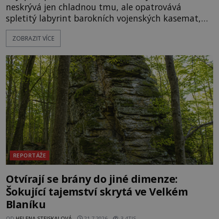
neskrývá jen chladnou tmu, ale opatrovává
spletitý labyrint barokních vojenských kasemat,
zapomenuté chrámy a vzácné národní poklady.
ZOBRAZIT VÍCE
Hluboko uvnitř mohutné skály nad řekou Vltavou
pulzuje skrytá historie, která se dodnes úspěšně
vyhýbá shonu moderní metropole. Místo, ke
kterému se vážou nejstarší české mýty, ve svých
temných útrobách střeží monumentální
REPORTÁŽE
Otvírají se brány do jiné dimenze:
Šokující tajemství skrytá ve Velkém
Blaníku
OD
HELENA STEJSKALOVÁ
21.7.2026
3.4TIS