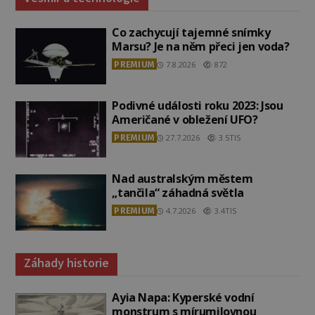
Co zachycují tajemné snímky
Marsu? Je na něm přeci jen voda?
PREMIUM
7.8.2026
872
Podivné události roku 2023: Jsou
Američané v obležení UFO?
PREMIUM
27.7.2026
3.5TIS
Nad australským městem
„tančila“ záhadná světla
PREMIUM
4.7.2026
3.4TIS
Záhady historie
Ayia Napa: Kyperské vodní
monstrum s mírumilovnou