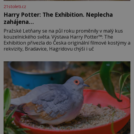
21stoleti.cz
Harry Potter: The Exhibition. Neplecha
zahájena…
Pražské Letňany se na půl roku proměnily v malý kus
kouzelnického světa. Výstava Harry Potter™: The
Exhibition přivezla do Česka originální filmové kostýmy a
rekvizity, Bradavice, Hagridovu chýši i uč