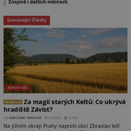
Znojmě i dalších městech
Související články
REPORTÁŽE
Za magií starých Keltů: Co ukrývá
PREMIUM
hradiště Závist?
OD
KAROLÍNA TRNKOVÁ
3.8.2026
3.2TIS
Na jižním okraji Prahy naproti obci Zbraslav leží