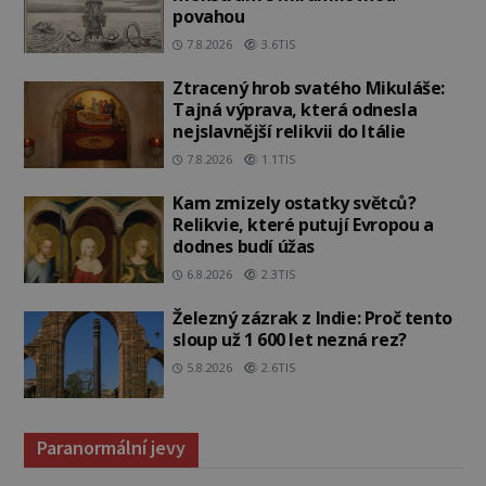
povahou
7.8.2026
3.6TIS
Ztracený hrob svatého Mikuláše:
Tajná výprava, která odnesla
nejslavnější relikvii do Itálie
7.8.2026
1.1TIS
Kam zmizely ostatky světců?
Relikvie, které putují Evropou a
dodnes budí úžas
6.8.2026
2.3TIS
Železný zázrak z Indie: Proč tento
sloup už 1 600 let nezná rez?
5.8.2026
2.6TIS
Paranormální jevy