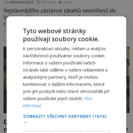
OD
PETR KOUTSKÝ
18.7.2026
3.4TIS
Nejslavnějšího zastánce zásahů vesmířanů do
lidských dějin, asi není třeba dlouze představovat.
Co exkluzivně pro ENIGMU prozradil autor
Tyto webové stránky
Vzpomínek na budoucnost, švýcarský badatel
ZOBRAZIT VÍCE
Erich von Däniken? Orbitální stanice Viking 1
používají soubory cookie.
přelétá na oběžné dráze nad rudou planetou. Když
K personalizaci obsahu, reklam a analýze
je umělá družice od povrchu Marsu vzdálena asi
návštěvnosti používáme soubory cookie.
1873 kilometrů, nachá
Informace o vašem používání našich
stránek také sdílíme s našimi reklamními a
analytickými partnery, kteří je mohou
kombinovat s dalšími informacemi, které
jste jim poskytli nebo které shromáždili při
vašem používání jejich služeb.
Více
informací
REPORTÁŽE
ZOBRAZIT VŠECHNY PARTNERY
(1616)
Dům plný duchů. Nejstrašidelnější
→
místo Rakouska děsí i otrlé návštěvníky