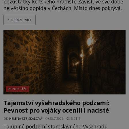
pozůstatky keltského hradiště Závist, ve své době
největšího oppida v Čechách. Místo dnes pokrývá
les, zbytky po kdysi monumentálním hradišti jsou
ZOBRAZIT VÍCE
ale v terénu patrné stále. Co dalšího tu po Keltech
zůstalo? Prozkoumejte to spolu s ENIGMOU! Na
vrch Hr
REPORTÁŽE
Tajemství vyšehradského podzemí:
Pevnost pro vojáky ocenili i nacisté
OD
HELENA STEJSKALOVÁ
23.7.2026
3.2TIS
Tajuplné podzemí staroslavného Vyšehradu