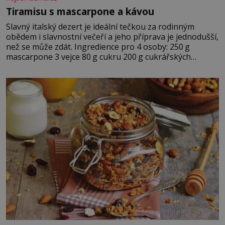
Tiramisu s mascarpone a kávou
Slavný italský dezert je ideální tečkou za rodinným
obědem i slavnostní večeří a jeho příprava je jednodušší,
než se může zdát. Ingredience pro 4 osoby: 250 g
mascarpone 3 vejce 80 g cukru 200 g cukrářských
piškotů 250 ml silné kávy 2 lžíce amaretta kakao na
posypání Postup: Oddělte žloutky od bílků. Žloutky
vyšlehejte s cukrem do světlé pěny a postupně do nich
vmíchejte mascarpone, aby vznikl hladký