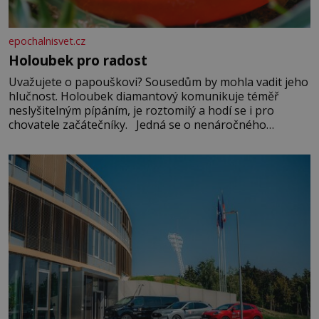
epochalnisvet.cz
Holoubek pro radost
Uvažujete o papouškovi? Sousedům by mohla vadit jeho
hlučnost. Holoubek diamantový komunikuje téměř
neslyšitelným pípáním, je roztomilý a hodí se i pro
chovatele začátečníky. Jedná se o nenáročného
klidného ptáčka, který většinu dne jen posedává. Hodně
času tráví na zemi, kde sbírá zbytky semínek Jeho
domovinou je prakticky celá Austrálie s výjimkou
pobřežní oblasti.