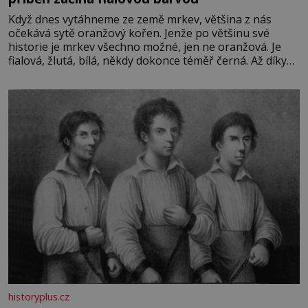
Když dnes vytáhneme ze země mrkev, většina z nás
očekává sytě oranžový kořen. Jenže po většinu své
historie je mrkev všechno možné, jen ne oranžová. Je
fialová, žlutá, bílá, někdy dokonce téměř černá. Až díky
stovkám let pečlivého šlechtění se z ní stává zelenina,
bez které si českou zahradu ani nedokážeme představit.
Její příběh je
historyplus.cz