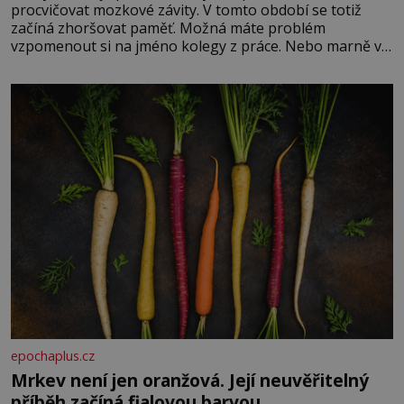
procvičovat mozkové závity. V tomto období se totiž
začíná zhoršovat paměť. Možná máte problém
vzpomenout si na jméno kolegy z práce. Nebo marně v
paměti lovíte název knížky, kterou jste nedávno přečetli.
Je to opravdu tak, s věkem jako kdyby se paměť
rozhodla stávkovat. Cvičte
epochaplus.cz
Mrkev není jen oranžová. Její neuvěřitelný
příběh začíná fialovou barvou