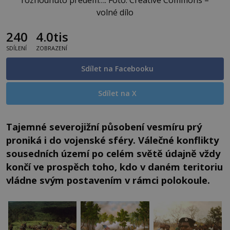
volné dílo
240
4.0tis
SDÍLENÍ
ZOBRAZENÍ
Sdílet na Facebooku
Sdílet na X
Tajemné severojižní působení vesmíru prý
proniká i do vojenské sféry. Válečné konflikty
sousedních území po celém světě údajně vždy
končí ve prospěch toho, kdo v daném teritoriu
vládne svým postavením v rámci polokoule.