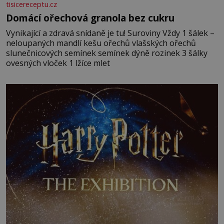
tisicereceptu.cz
Domácí ořechová granola bez cukru
Vynikající a zdravá snídaně je tu! Suroviny Vždy 1 šálek –
neloupaných mandlí kešu ořechů vlašských ořechů
slunečnicových semínek semínek dýně rozinek 3 šálky
ovesných vloček 1 lžíce mlet