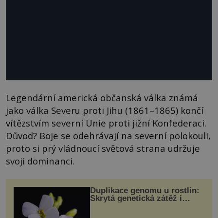
Legendární americká občanská válka známá
jako válka Severu proti Jihu (1861–1865) končí
vítězstvím severní Unie proti jižní Konfederaci.
Důvod? Boje se odehrávají na severní polokouli,
proto si prý vládnoucí světová strana udržuje
svoji dominanci.
Duplikace genomu u rostlin:
Skrytá genetická zátěž i
evoluční výhoda