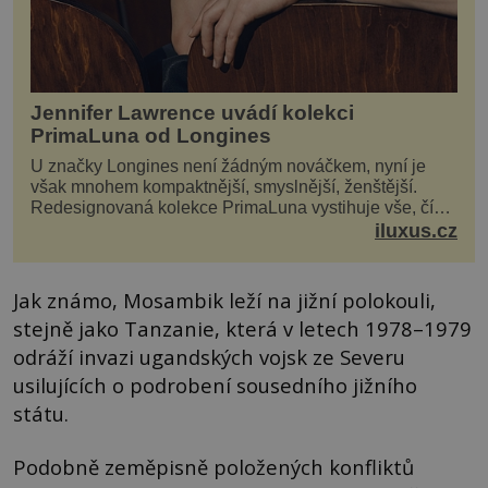
Jennifer Lawrence uvádí kolekci
PrimaLuna od Longines
U značky Longines není žádným nováčkem, nyní je
však mnohem kompaktnější, smyslnější, ženštější.
Redesignovaná kolekce PrimaLuna vystihuje vše, čím
je značka Longines dnes a čím byla i před sto dvacet...
iluxus.cz
Jak známo, Mosambik leží na jižní polokouli,
stejně jako Tanzanie, která v letech 1978–1979
odráží invazi ugandských vojsk ze Severu
usilujících o podrobení sousedního jižního
státu.
Podobně zeměpisně položených konfliktů