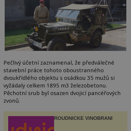
Pečlivý účetní zaznamenal, že předválečné
stavební práce tohoto oboustranného
dvoukřídlého objektu s osádkou 35 mužů si
vyžádaly celkem 1895 m3 železobetonu.
Pěchotní srub byl osazen dvojicí pancéřových
zvonů.
ROUDNICKÉ VINOBRANÍ