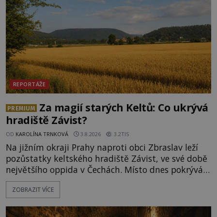
REPORTÁŽE
Za magií starých Keltů: Co ukrývá
PREMIUM
hradiště Závist?
OD
KAROLÍNA TRNKOVÁ
3.8.2026
3.2TIS
Na jižním okraji Prahy naproti obci Zbraslav leží
pozůstatky keltského hradiště Závist, ve své době
největšího oppida v Čechách. Místo dnes pokrývá
les, zbytky po kdysi monumentálním hradišti jsou
ZOBRAZIT VÍCE
ale v terénu patrné stále. Co dalšího tu po Keltech
zůstalo? Prozkoumejte to spolu s ENIGMOU! Na
vrch Hr