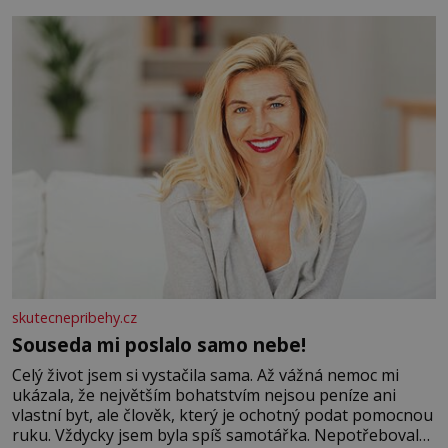
se na koloběžce a den zakončit poznáváním památek ve
Velkých Losinách nebo v termálním
skutecnepribehy.cz
Souseda mi poslalo samo nebe!
Celý život jsem si vystačila sama. Až vážná nemoc mi
ukázala, že největším bohatstvím nejsou peníze ani
vlastní byt, ale člověk, který je ochotný podat pomocnou
ruku. Vždycky jsem byla spíš samotářka. Nepotřebovala