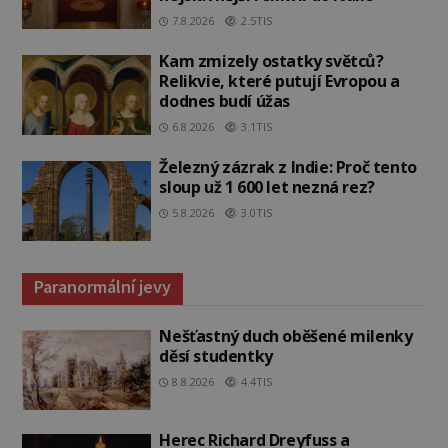
7.8.2026
2.5TIS
Kam zmizely ostatky světců?
Relikvie, které putují Evropou a
dodnes budí úžas
6.8.2026
3.1TIS
Železný zázrak z Indie: Proč tento
sloup už 1 600 let nezná rez?
5.8.2026
3.0TIS
Paranormální jevy
Nešťastný duch oběšené milenky
děsí studentky
8.8.2026
4.4TIS
Herec Richard Dreyfuss a