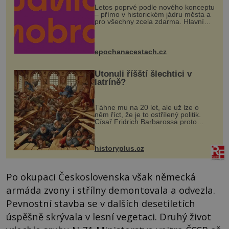
Letos poprvé podle nového konceptu
– přímo v historickém jádru města a
pro všechny zcela zdarma. Hlavní
program se odehraje na Karlově a
Husově náměstí. Návštěvníci se
mohou těšit na víno, burčák, pes...
epochanacestach.cz
Utonuli říšští šlechtici v
latríně?
Táhne mu na 20 let, ale už lze o
něm říct, že je to ostřílený politik.
Císař Fridrich Barbarossa proto
posílá svého syna a dědice Jindřicha
VI. do Erfurtu, aby se stal
prostředníkem při řešení sporu m...
historyplus.cz
Po okupaci Československa však německá
armáda zvony i střílny demontovala a odvezla.
Pevnostní stavba se v dalších desetiletích
úspěšně skrývala v lesní vegetaci. Druhý život