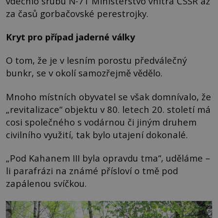
vdechlo srubu N-71 Ministerstvo vnitra ČSSR až
za časů gorbačovské perestrojky.
Kryt pro případ jaderné války
O tom, že je v lesním porostu předválečný
bunkr, se v okolí samozřejmě vědělo.
Mnoho místních obyvatel se však domnívalo, že
„revitalizace“ objektu v 80. letech 20. století má
cosi společného s vodárnou či jiným druhem
civilního využití, tak bylo utajení dokonalé.
„Pod Kahanem III byla opravdu tma“, uděláme –
li parafrázi na známé přísloví o tmě pod
zapálenou svíčkou.