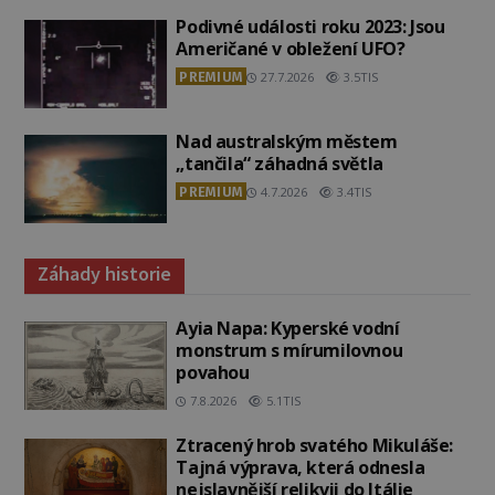
Podivné události roku 2023: Jsou
Američané v obležení UFO?
PREMIUM
27.7.2026
3.5TIS
Nad australským městem
„tančila“ záhadná světla
PREMIUM
4.7.2026
3.4TIS
Záhady historie
Ayia Napa: Kyperské vodní
monstrum s mírumilovnou
povahou
7.8.2026
5.1TIS
Ztracený hrob svatého Mikuláše:
Tajná výprava, která odnesla
nejslavnější relikvii do Itálie