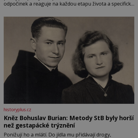
odpočinek a reaguje na každou etapu života a specifické
potřeby dítěte. Pro nejmenší je klíčová jednoduchost,
měkkost a bezpečí, proto by pokoj miminka měl působit
především klidně a útulně. Předškolní věk je
historyplus.cz
Kněz Bohuslav Burian: Metody StB byly horší
než gestapácké trýznění
Ponižují ho a mlátí. Do jídla mu přidávají drogy,