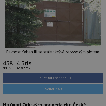
Pevnost Kahan III se stále skrývá za vysokým plotem.
458
4.5tis
SDÍLENÍ
ZOBRAZENÍ
Sdílet na Facebooku
Sdílet na X
Na úpatí Orlických hor nedaleko České