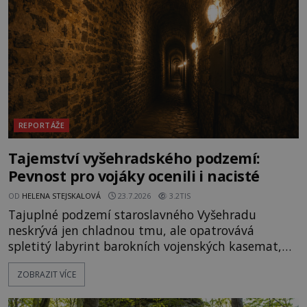
REPORTÁŽE
Tajemství vyšehradského podzemí:
Pevnost pro vojáky ocenili i nacisté
OD
HELENA STEJSKALOVÁ
23.7.2026
3.2TIS
Tajuplné podzemí staroslavného Vyšehradu
neskrývá jen chladnou tmu, ale opatrovává
spletitý labyrint barokních vojenských kasemat,
zapomenuté chrámy a vzácné národní poklady.
ZOBRAZIT VÍCE
Hluboko uvnitř mohutné skály nad řekou Vltavou
pulzuje skrytá historie, která se dodnes úspěšně