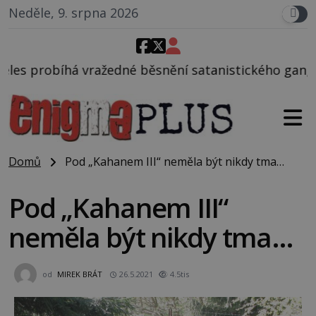
Neděle, 9. srpna 2026
é běsnění satanistického gangu vedeného Charlesem
Domů
Pod „Kahanem III“ neměla být nikdy tma…
Pod „Kahanem III“
neměla být nikdy tma…
od
MIREK BRÁT
26.5.2021
4.5tis