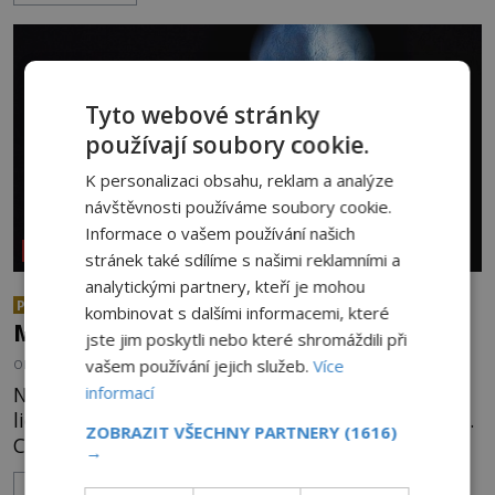
nenechávají nikoho chladným a esoterici i
badatelé zde odkrývají indicie, které propojují
prastaré pohanské kulty, keltské svatyně a zprávy
o lidech, kteří v
Tyto webové stránky
používají soubory cookie.
K personalizaci obsahu, reklam a analýze
návštěvnosti používáme soubory cookie.
Informace o vašem používání našich
REPORTÁŽE
stránek také sdílíme s našimi reklamními a
analytickými partnery, kteří je mohou
Erich von Däniken:
PREMIUM
kombinovat s dalšími informacemi, které
Mimozemšťany můžete potkat na ulici!
jste jim poskytli nebo které shromáždili při
vašem používání jejich služeb.
Více
OD
PETR KOUTSKÝ
18.7.2026
3.4TIS
Nejslavnějšího zastánce zásahů vesmířanů do
informací
lidských dějin, asi není třeba dlouze představovat.
ZOBRAZIT VŠECHNY PARTNERY
(1616)
Co exkluzivně pro ENIGMU prozradil autor
→
Vzpomínek na budoucnost, švýcarský badatel
ZOBRAZIT VÍCE