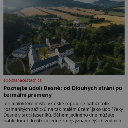
epochanacestach.cz
Poznejte údolí Desné: od Dlouhých strání po
termální prameny
Jen málokteré místo v České republice nabízí tolik
rozmanitých zážitků na tak malém území jako údolí řeky
Desné v srdci Jeseníků. Během jediného dne můžete
nahlédnout do útrob jedné z nejvýznamnějších vodních
elektráren v Evropě, vydat se na horské hřebeny, projet