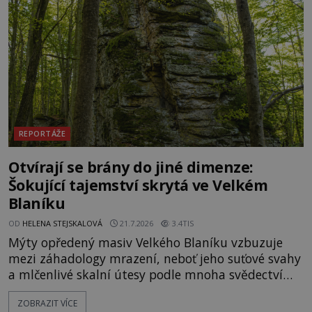
vyhýbá shonu moderní metropole. Místo, ke
kterému se vážou nejstarší české mýty, ve svých
temných útrobách střeží monumentální
REPORTÁŽE
Otvírají se brány do jiné dimenze:
Šokující tajemství skrytá ve Velkém
Blaníku
OD
HELENA STEJSKALOVÁ
21.7.2026
3.4TIS
Mýty opředený masiv Velkého Blaníku vzbuzuje
mezi záhadology mrazení, neboť jeho suťové svahy
a mlčenlivé skalní útesy podle mnoha svědectví
fungují jako anomální zóny, kde selhává lidské
ZOBRAZIT VÍCE
vnímání času i prostoru. Geologické anomálie hory