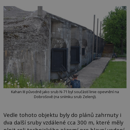
Kahan III původně jako srub N-71 byl součástí linie opevnění na
Dobrošově (na snímku srub Zelený).
Vedle tohoto objektu byly do plánů zahrnuty i
dva další sruby vzdálené cca 300 m, které měly
plnit roli technického zázemí pro hlavní vedení