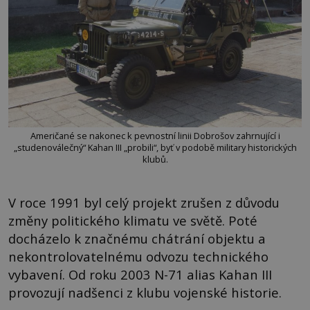
Američané se nakonec k pevnostní linii Dobrošov zahrnující i
„studenoválečný“ Kahan III „probili“, byť v podobě military historických
klubů.
V roce 1991 byl celý projekt zrušen z důvodu
změny politického klimatu ve světě. Poté
docházelo k značnému chátrání objektu a
nekontrolovatelnému odvozu technického
vybavení. Od roku 2003 N-71 alias Kahan III
provozují nadšenci z klubu vojenské historie.