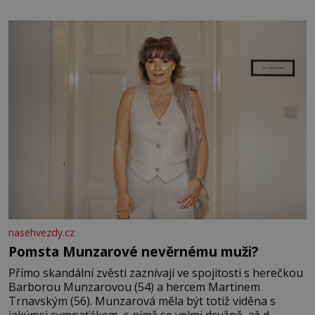
jsem kolem sebe partu kamarádek ani partnera. Stačily
mi knihy, práce a hlavně klid. Hned po studiích jsem
odešla z rodného města,
nasehvezdy.cz
Pomsta Munzarové nevěrnému muži?
Přímo skandální zvěsti zaznívají ve spojitosti s herečkou
Barborou Munzarovou (54) a hercem Martinem
Trnavským (56). Munzarová měla být totiž viděna s
jakýmsi sympaťákem, s nímž se velmi družně, až d