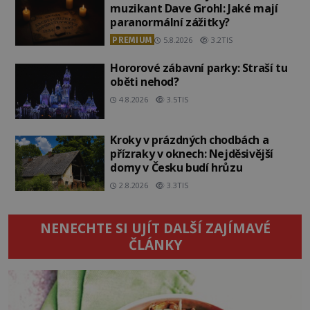
muzikant Dave Grohl: Jaké mají
paranormální zážitky?
PREMIUM
5.8.2026
3.2TIS
Hororové zábavní parky: Straší tu
oběti nehod?
4.8.2026
3.5TIS
Kroky v prázdných chodbách a
přízraky v oknech: Nejděsivější
domy v Česku budí hrůzu
2.8.2026
3.3TIS
NENECHTE SI UJÍT DALŠÍ ZAJÍMAVÉ
ČLÁNKY