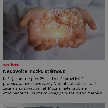
panidomu.cz
Nedovolte mozku stárnout
Každý, komu je přes 25 let, by měl pravidelně
procvičovat mozkové závity. V tomto období se totiž
začíná zhoršovat paměť. Možná máte problém
vzpomenout si na jméno kolegy z práce. Nebo marně v
paměti lovíte název knížky, kterou jste nedávno přečetli.
Je to opravdu tak, s věkem jako kdyby se paměť
rozhodla stávkovat. Cvičte