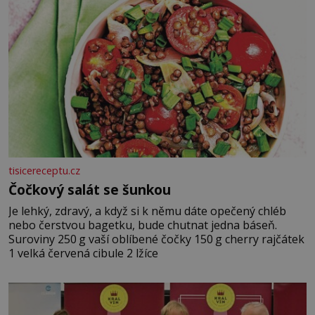
tisicereceptu.cz
Čočkový salát se šunkou
Je lehký, zdravý, a když si k němu dáte opečený chléb
nebo čerstvou bagetku, bude chutnat jedna báseň.
Suroviny 250 g vaší oblíbené čočky 150 g cherry rajčátek
1 velká červená cibule 2 lžíce