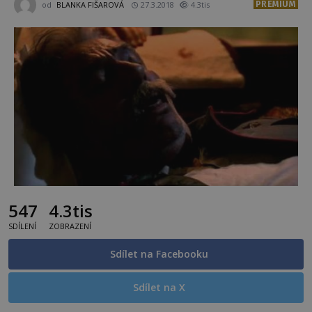
PREMIUM
od
BLANKA FIŠAROVÁ
27.3.2018
4.3tis
547
4.3tis
SDÍLENÍ
ZOBRAZENÍ
Sdílet na Facebooku
Sdílet na X