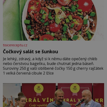
tisicereceptu.cz
Čočkový salát se šunkou
Je lehký, zdravý, a když si k němu dáte opečený chléb
nebo čerstvou bagetku, bude chutnat jedna báseň.
Suroviny 250 g vaší oblíbené čočky 150 g cherry rajčátek
1 velká červená cibule 2 lžíce