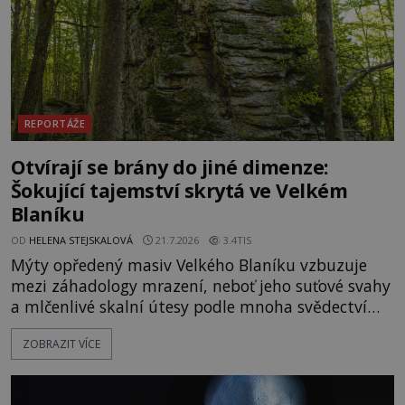
REPORTÁŽE
Otvírají se brány do jiné dimenze:
Šokující tajemství skrytá ve Velkém
Blaníku
OD
HELENA STEJSKALOVÁ
21.7.2026
3.4TIS
Mýty opředený masiv Velkého Blaníku vzbuzuje
mezi záhadology mrazení, neboť jeho suťové svahy
a mlčenlivé skalní útesy podle mnoha svědectví
fungují jako anomální zóny, kde selhává lidské
ZOBRAZIT VÍCE
vnímání času i prostoru. Geologické anomálie hory
nenechávají nikoho chladným a esoterici i
badatelé zde odkrývají indicie, které propojují