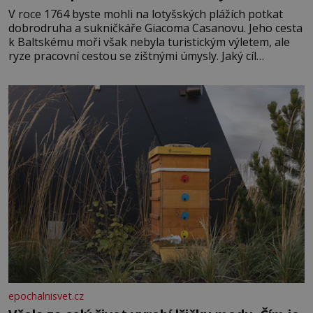
V roce 1764 byste mohli na lotyšských plážích potkat
dobrodruha a sukničkáře Giacoma Casanovu. Jeho cesta
k Baltskému moři však nebyla turistickým výletem, ale
ryze pracovní cestou se zištnými úmysly. Jaký cíl
Casanova sledoval, když se například procházel uličkami
lotyšské Rigy? Casanova v Pobaltí kontaktoval tamní
zednářské lóže. Nebyl v této oblasti žádným nováčkem,
protože do zednářské
epochalnisvet.cz