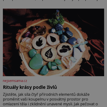
potvrdí také to, že na něj během výslechů nikdo nevyvíjel
fyzický ani psychický nátlak. Syn brněnského řezníka
chce být knězem a
nejsemsama.cz
Rituály krásy podle živlů
Zjistěte, jak síla čtyř přírodních elementů dokáže
proměnit vaši koupelnu v posvátný prostor pro
omlazení těla i zklidnění unavené mysli. Jak pečovat o