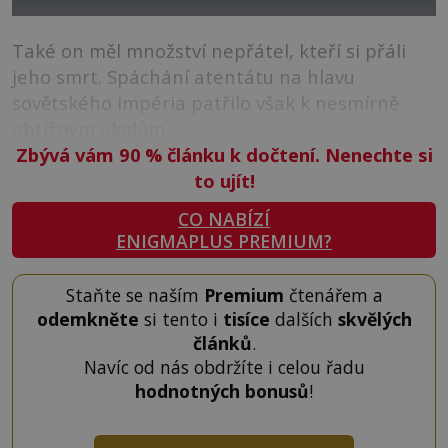
Také on měl množství nepřátel, kteří si přáli
jeho smrt. Spáchání atentátu na hlavu
sovětského impéria patřilo však k nesmírně
obtížným úkolům.
Zbývá vám 90
%
článku k dočtení. Nenechte si
to ujít!
CO NABÍZÍ
ENIGMAPLUS PREMIUM?
Staňte se naším
Premium
čtenářem a
odemkněte
si tento i
tisíce
dalších
skvělých
článků
.
Navíc od nás obdržíte i celou řadu
hodnotných bonusů
!