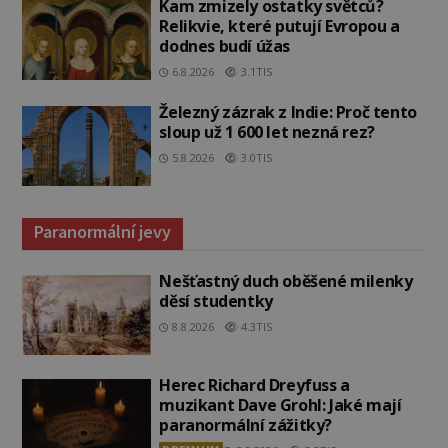
Kam zmizely ostatky světců?
Relikvie, které putují Evropou a
dodnes budí úžas
6.8.2026
3.1TIS
Železný zázrak z Indie: Proč tento
sloup už 1 600 let nezná rez?
5.8.2026
3.0TIS
Paranormální jevy
Nešťastný duch oběšené milenky
děsí studentky
8.8.2026
4.3TIS
Herec Richard Dreyfuss a
muzikant Dave Grohl: Jaké mají
paranormální zážitky?