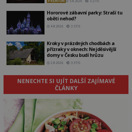
PREMIUM
5.8.2026
3.2TIS
Hororové zábavní parky: Straší tu
oběti nehod?
4.8.2026
3.5TIS
Kroky v prázdných chodbách a
přízraky v oknech: Nejděsivější
domy v Česku budí hrůzu
2.8.2026
3.3TIS
NENECHTE SI UJÍT DALŠÍ ZAJÍMAVÉ
ČLÁNKY