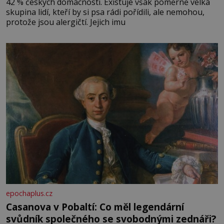
42 % českých domácností. Existuje však poměrně velká
skupina lidí, kteří by si psa rádi pořídili, ale nemohou,
protože jsou alergičtí. Jejich imu
epochaplus.cz
Casanova v Pobaltí: Co měl legendární
svůdník společného se svobodnými zednáři?