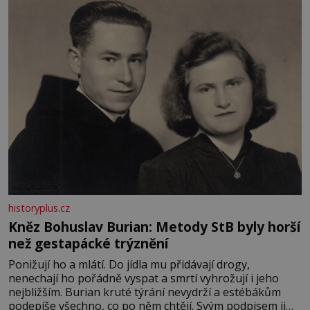
především klidně a útulně. Předškolní věk je
historyplus.cz
Kněz Bohuslav Burian: Metody StB byly horší
než gestapácké trýznění
Ponižují ho a mlátí. Do jídla mu přidávají drogy,
nenechají ho pořádně vyspat a smrtí vyhrožují i jeho
nejbližším. Burian kruté týrání nevydrží a estébákům
podepíše všechno, co po něm chtějí. Svým podpisem jim