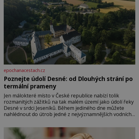
epochanacestach.cz
Poznejte údolí Desné: od Dlouhých strání po
termální prameny
Jen málokteré místo v České republice nabízí tolik
rozmanitých zážitků na tak malém území jako údolí řeky
Desné v srdci Jeseníků. Během jediného dne můžete
nahlédnout do útrob jedné z nejvýznamnějších vodních
elektráren v Evropě, vydat se na horské hřebeny, projet
se na koloběžce a den zakončit poznáváním památek ve
Velkých Losinách nebo v termálním