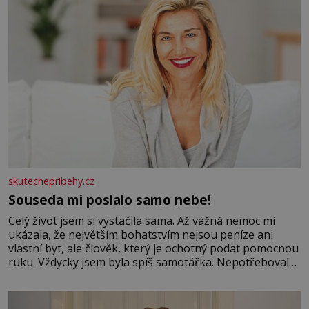
skutecnepribehy.cz
Souseda mi poslalo samo nebe!
Celý život jsem si vystačila sama. Až vážná nemoc mi
ukázala, že největším bohatstvím nejsou peníze ani
vlastní byt, ale člověk, který je ochotný podat pomocnou
ruku. Vždycky jsem byla spíš samotářka. Nepotřebovala
jsem kolem sebe partu kamarádek ani partnera. Stačily
mi knihy, práce a hlavně klid. Hned po studiích jsem
odešla z rodného města,