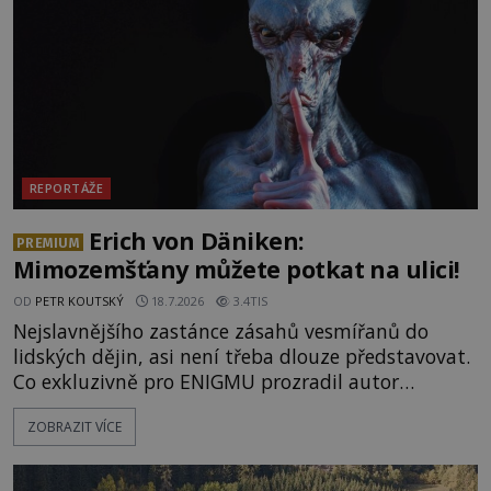
prastaré pohanské kulty, keltské svatyně a zprávy
o lidech, kteří v
REPORTÁŽE
Erich von Däniken:
PREMIUM
Mimozemšťany můžete potkat na ulici!
OD
PETR KOUTSKÝ
18.7.2026
3.4TIS
Nejslavnějšího zastánce zásahů vesmířanů do
lidských dějin, asi není třeba dlouze představovat.
Co exkluzivně pro ENIGMU prozradil autor
Vzpomínek na budoucnost, švýcarský badatel
ZOBRAZIT VÍCE
Erich von Däniken? Orbitální stanice Viking 1
přelétá na oběžné dráze nad rudou planetou. Když
je umělá družice od povrchu Marsu vzdálena asi