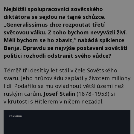
Nejbližší spolupracovníci sovětského
diktátora se sejdou na tajné schůzce.
„Generalissimus chce rozpoutat třetí
světovou válku. Z toho bychom nevyvázli živí.
Měli bychom se ho zbavit,“ nabádá spiklence
Berija. Opravdu se nejvýše postavení sovětští
politici rozhodli odstranit svého vůdce?
Téměř tři desítky let stál v čele Sovětského
svazu. Jeho hrůzovládu zaplatily životem miliony
lidí. Podařilo se mu ovládnout větší území než
ruským carům.
Josef Stalin
(1878–1953) si
v krutosti s Hitlerem v ničem nezadal.
Reklama