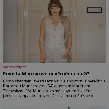
nasehvezdy.cz
Pomsta Munzarové nevěrnému muži?
Přímo skandální zvěsti zaznívají ve spojitosti s herečkou
Barborou Munzarovou (54) a hercem Martinem
Trnavským (56). Munzarová měla být totiž viděna s
jakýmsi sympaťákem, s nímž se velmi družně, až d