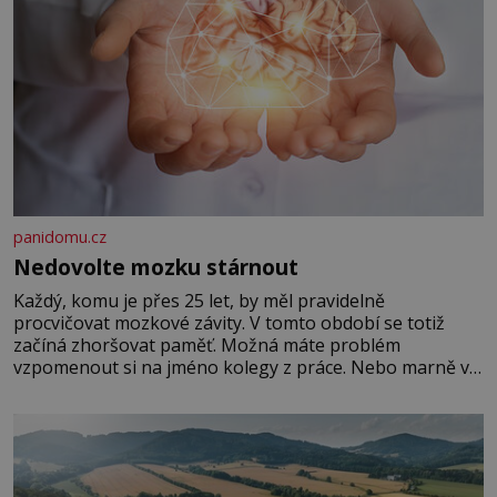
panidomu.cz
Nedovolte mozku stárnout
Každý, komu je přes 25 let, by měl pravidelně
procvičovat mozkové závity. V tomto období se totiž
začíná zhoršovat paměť. Možná máte problém
vzpomenout si na jméno kolegy z práce. Nebo marně v
paměti lovíte název knížky, kterou jste nedávno přečetli.
Je to opravdu tak, s věkem jako kdyby se paměť
rozhodla stávkovat. Cvičte