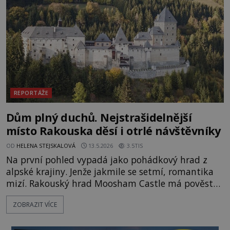
1873 kilometrů, nachá
REPORTÁŽE
Dům plný duchů. Nejstrašidelnější
místo Rakouska děsí i otrlé návštěvníky
OD
HELENA STEJSKALOVÁ
13.5.2026
3.5TIS
Na první pohled vypadá jako pohádkový hrad z
alpské krajiny. Jenže jakmile se setmí, romantika
mizí. Rakouský hrad Moosham Castle má pověst
nejděsivějšího domu v celé zemi. Lidé tu údajně
ZOBRAZIT VÍCE
slyší kroky v prázdných chodbách, šeptání ze zdí i
nářek mrtvých. A záhadologové tvrdí, že zdejší