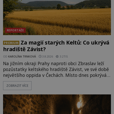
REPORTÁŽE
Za magií starých Keltů: Co ukrývá
PREMIUM
hradiště Závist?
OD
KAROLÍNA TRNKOVÁ
3.8.2026
3.2TIS
Na jižním okraji Prahy naproti obci Zbraslav leží
pozůstatky keltského hradiště Závist, ve své době
největšího oppida v Čechách. Místo dnes pokrývá
les, zbytky po kdysi monumentálním hradišti jsou
ZOBRAZIT VÍCE
ale v terénu patrné stále. Co dalšího tu po Keltech
zůstalo? Prozkoumejte to spolu s ENIGMOU! Na
vrch Hr