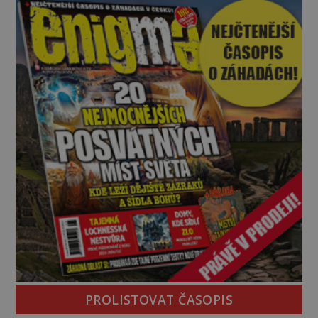
temná minulost mohla zanechat něco, co se
dodnes nepodařilo vysvětlit. Kamenný hrad stojí v
horách Salcburska u
PROLISTOVAT ČASOPIS