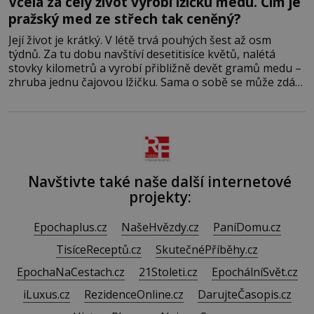
Včela za celý život vyrobí lžičku medu. Čím je
pražský med ze střech tak ceněný?
Její život je krátký. V létě trvá pouhých šest až osm
týdnů. Za tu dobu navštíví desetitisíce květů, nalétá
stovky kilometrů a vyrobí přibližně devět gramů medu –
zhruba jednu čajovou lžičku. Sama o sobě se může zdát
bezvýznamná. Teprve když se spojí s dalšími desítkami
tisíc příslušnic svého včelstva, vznikne jeden z
nejdokonalejších organismů
Navštivte také naše další internetové
projekty:
Epochaplus.cz
NašeHvězdy.cz
PaníDomu.cz
TisíceReceptů.cz
SkutečnéPříběhy.cz
EpochaNaCestach.cz
21Stoleti.cz
EpochálníSvět.cz
iLuxus.cz
RezidenceOnline.cz
DarujteČasopis.cz