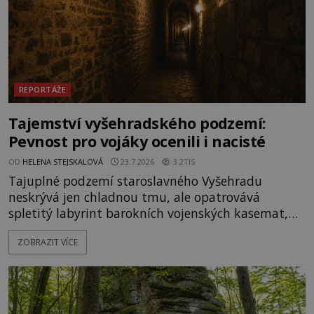
REPORTÁŽE
Tajemství vyšehradského podzemí:
Pevnost pro vojáky ocenili i nacisté
OD
HELENA STEJSKALOVÁ
23.7.2026
3.2TIS
Tajuplné podzemí staroslavného Vyšehradu
neskrývá jen chladnou tmu, ale opatrovává
spletitý labyrint barokních vojenských kasemat,
zapomenuté chrámy a vzácné národní poklady.
ZOBRAZIT VÍCE
Hluboko uvnitř mohutné skály nad řekou Vltavou
pulzuje skrytá historie, která se dodnes úspěšně
vyhýbá shonu moderní metropole. Místo, ke
kterému se vážou nejstarší české mýty, ve svých
temných útrobách střeží monumentální