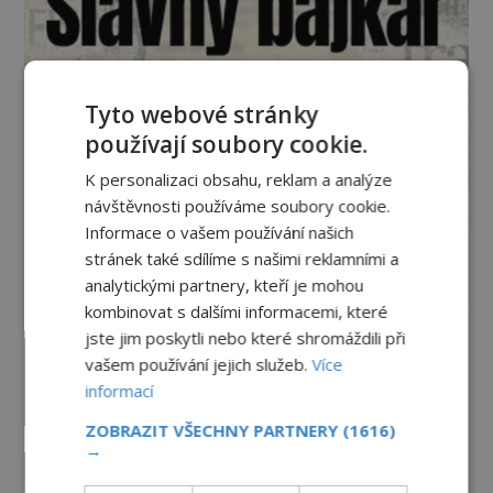
Tyto webové stránky
používají soubory cookie.
K personalizaci obsahu, reklam a analýze
návštěvnosti používáme soubory cookie.
Informace o vašem používání našich
stránek také sdílíme s našimi reklamními a
analytickými partnery, kteří je mohou
Vesmír a technologie
kombinovat s dalšími informacemi, které
jste jim poskytli nebo které shromáždili při
Co zachycují tajemné snímky
vašem používání jejich služeb.
Více
Marsu? Je na něm přeci jen voda?
informací
PREMIUM
7.8.2026
2.3TIS
ZOBRAZIT VŠECHNY PARTNERY
(1616)
→
Podivné události roku 2023: Jsou
Američané v obležení UFO?