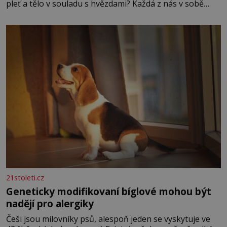
pleť a tělo v souladu s hvězdami? Každá z nás v sobě
nese otisk vesmíru, který se projevuje nejen v naší
povaze, ale i v potřebách naší pokožky. Ohnivá znamení
Ženy narozené ve znamení Berana, Lva a Střelce v sobě
nesou žár, odvahu a neutuchající elán. Vaše
21stoleti.cz
Geneticky modifikovaní bíglové mohou být
nadějí pro alergiky
Češi jsou milovníky psů, alespoň jeden se vyskytuje ve