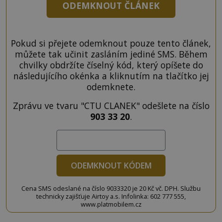
ODEMKNOUT ČLÁNEK
Pokud si přejete odemknout pouze tento článek,
můžete tak učinit zasláním jediné SMS. Během
chvilky obdržíte číselný kód, který opíšete do
následujícího okénka a kliknutím na tlačítko jej
odemknete.
Zprávu ve tvaru "CTU CLANEK" odešlete na číslo
903 33 20
.
ODEMKNOUT KÓDEM
Cena SMS odeslané na číslo 9033320 je 20 Kč vč. DPH. Službu
technicky zajišťuje Airtoy a.s. Infolinka: 602 777 555,
www.platmobilem.cz