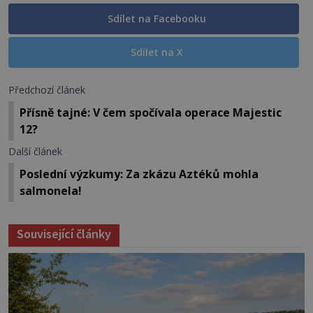
Sdílet na Facebooku
Sdílet na X
Předchozí článek
Přísně tajné: V čem spočívala operace Majestic
12?
Další článek
Poslední výzkumy: Za zkázu Aztéků mohla
salmonela!
Související články