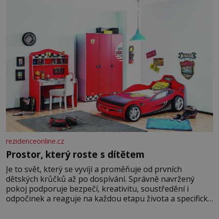
rezidenceonline.cz
Prostor, který roste s dítětem
Je to svět, který se vyvíjí a proměňuje od prvních
dětských krůčků až po dospívání. Správně navržený
pokoj podporuje bezpečí, kreativitu, soustředění i
odpočinek a reaguje na každou etapu života a specifické
potřeby dítěte. Pro nejmenší je klíčová jednoduchost,
měkkost a bezpečí, proto by pokoj miminka měl působit