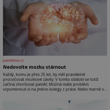
panidomu.cz
Nedovolte mozku stárnout
Každý, komu je přes 25 let, by měl pravidelně
procvičovat mozkové závity. V tomto období se totiž
začíná zhoršovat paměť. Možná máte problém
vzpomenout si na jméno kolegy z práce. Nebo marně v
paměti lovíte název knížky, kterou jste nedávno přečetli.
Je to opravdu tak, s věkem jako kdyby se paměť
rozhodla stávkovat. Cvičte