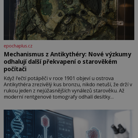
epochaplus.cz
Mechanismus z Antikythéry: Nové výzkumy
odhalují další překvapení o starověkém
počítači
Když řečtí potápěči v roce 1901 objeví u ostrova
Antikythéra zrezivělý kus bronzu, nikdo netuší, že drží v
rukou jeden z nejúžasnějších vynálezů starověku. Až
moderní rentgenové tomografy odhalí desítky
ozubených kol ukrytých uvnitř. Mechanismus z
Antikythéry je dnes považován za nejstarší známý
analogový počítač na světě. Přesto ani po více než sto
letech výzkumu