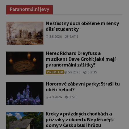
Paranormální jevy
Nešťastný duch oběšené milenky
děsí studentky
8.8.2026
5.6TIS
Herec Richard Dreyfuss a
muzikant Dave Grohl: Jaké mají
paranormální zážitky?
PREMIUM
5.8.2026
3.3TIS
Hororové zábavní parky: Straší tu
oběti nehod?
4.8.2026
3.5TIS
Kroky v prázdných chodbách a
přízraky v oknech: Nejděsivější
domy v Česku budí hrůzu