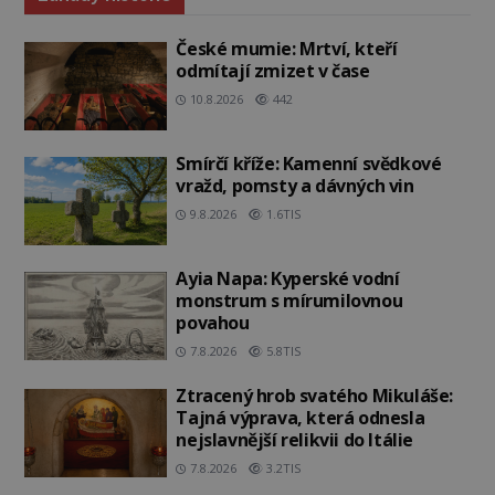
České mumie: Mrtví, kteří
odmítají zmizet v čase
10.8.2026
442
Smírčí kříže: Kamenní svědkové
vražd, pomsty a dávných vin
9.8.2026
1.6TIS
Ayia Napa: Kyperské vodní
monstrum s mírumilovnou
povahou
7.8.2026
5.8TIS
Ztracený hrob svatého Mikuláše:
Tajná výprava, která odnesla
nejslavnější relikvii do Itálie
7.8.2026
3.2TIS