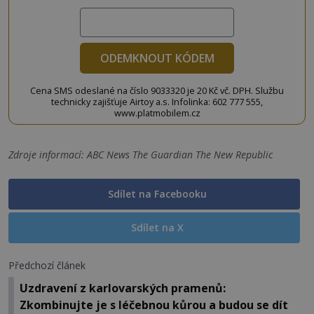
ODEMKNOUT KÓDEM
Cena SMS odeslané na číslo 9033320 je 20 Kč vč. DPH. Službu
technicky zajišťuje Airtoy a.s. Infolinka: 602 777 555,
www.platmobilem.cz
Zdroje informací:
ABC News The Guardian The New Republic
Sdílet na Facebooku
Sdílet na X
Předchozí článek
Uzdravení z karlovarských pramenů:
Zkombinujte je s léčebnou kůrou a budou se dít