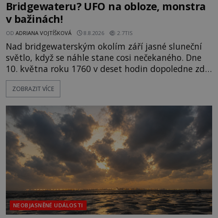
Bridgewateru? UFO na obloze, monstra
v bažinách!
OD
ADRIANA VOJTÍŠKOVÁ
8.8.2026
2.7TIS
Nad bridgewaterským okolím září jasné sluneční
světlo, když se náhle stane cosi nečekaného. Dne
10. května roku 1760 v deset hodin dopoledne zde
dojde k vůbec prvnímu historicky doloženému
ZOBRAZIT VÍCE
přeletu UFO. Podle záznamů vyzařuje takové
světlo, že vypadá jako „koule hořícího ohně“. Jde
jen o nějaký optický klam, nebo se zde skutečně
právě vznáší mimozemská loď
NEOBJASNĚNÉ UDÁLOSTI