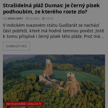
Strašidelná pláž Dumas: Je černý písek
podhoubím, ze kterého roste zlo?
OD
MIREK BRÁT
6.8.2026
6.0TIS
V indickém svazovém státu Gudžarát se nachází
část pobřeží, které má hodně temnou pověst. Jistě
k tomu přispívá i černý písek této pláže. Proč má
pláž takové netypické zbarvení? Nakolik jsou
ZOBRAZIT VÍCE
pravdivé historky, že zde došlo k nevysvětlitelným
zmizením turistů? Ti, kteří se nebojí, nás mohou
následovat. Vstupujeme na pláž Dumas ve městě
Surat. Gu
NEOBJASNĚNÉ UDÁLOSTI