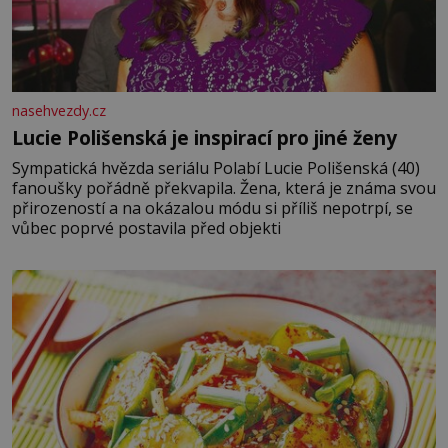
nasehvezdy.cz
Lucie Polišenská je inspirací pro jiné ženy
Sympatická hvězda seriálu Polabí Lucie Polišenská (40)
fanoušky pořádně překvapila. Žena, která je známa svou
přirozeností a na okázalou módu si příliš nepotrpí, se
vůbec poprvé postavila před objekti