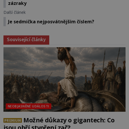
zázraky
Další článek
Je sedmička nejposvátnějším číslem?
Související články
NEOBJASNĚNÉ UDÁLOSTI
Možné důkazy o gigantech: Co
PREMIUM
jsou obří stvoření zač?