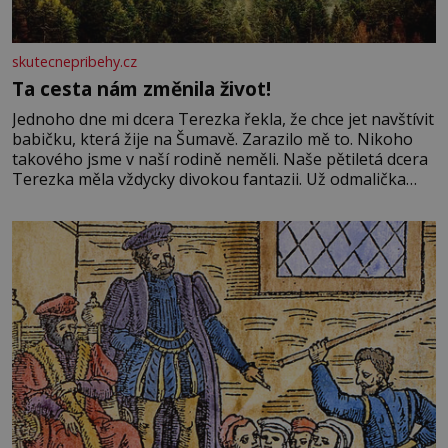
skutecnepribehy.cz
Ta cesta nám změnila život!
Jednoho dne mi dcera Terezka řekla, že chce jet navštívit
babičku, která žije na Šumavě. Zarazilo mě to. Nikoho
takového jsme v naší rodině neměli. Naše pětiletá dcera
Terezka měla vždycky divokou fantazii. Už odmalička
milovala svět pohádek. Každou chvilku mi říkala, že se jí
zdálo o jednorožcích, krásných princeznách, statečných
rytířích a létajících dracích.