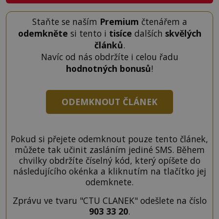
Staňte se naším
Premium
čtenářem a
odemkněte
si tento i
tisíce
dalších
skvělých
článků
.
Navíc od nás obdržíte i celou řadu
hodnotných bonusů
!
ODEMKNOUT ČLÁNEK
Pokud si přejete odemknout pouze tento článek,
můžete tak učinit zasláním jediné SMS. Během
chvilky obdržíte číselný kód, který opíšete do
následujícího okénka a kliknutím na tlačítko jej
odemknete.
Zprávu ve tvaru "CTU CLANEK" odešlete na číslo
903 33 20
.