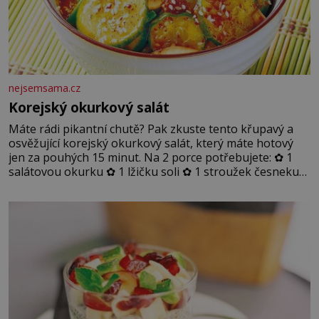
nejsemsama.cz
Korejský okurkový salát
Máte rádi pikantní chutě? Pak zkuste tento křupavý a
osvěžující korejský okurkový salát, který máte hotový
jen za pouhých 15 minut. Na 2 porce potřebujete: ✿ 1
salátovou okurku ✿ 1 lžičku soli ✿ 1 stroužek česneku
✿ 1 lžíci sójové omáčky ✿ 1 lžíci rýžového octa ✿ 1 lžičku
sezamového oleje ✿ 1 lžičku chilli ✿ 1 lžičku cukru ✿ 1
jarní cibulku ✿ 1 lžíci sezamových semínek