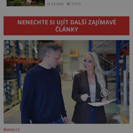
2.8.2026
3.3TIS
NENECHTE SI UJÍT DALŠÍ ZAJÍMAVÉ
ČLÁNKY
iluxus.cz