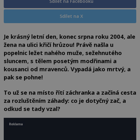
Sdílet na Facebooku
Sdílet na X
Je krásný letní den, konec srpna roku 2004, ale
žena na ulici křičí hrůzou! Právě našla u
popelnic ležet nahého muže, sežehnutého
sluncem, s tělem posetým modřinami a
kousanci od mravenců. Vypadá jako mrtvý, a
pak se pohne!
To už se na místo řítí záchranka a začíná cesta
za rozluštěním záhady: co je dotyčný zač, a
odkud se tady vzal?
Reklama