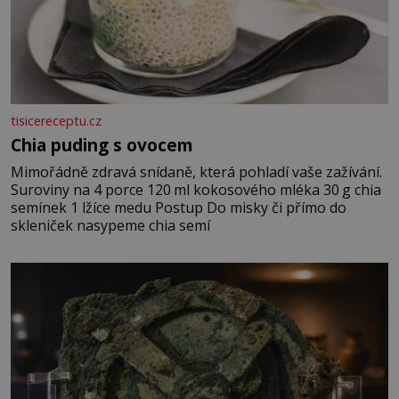
tisicereceptu.cz
Chia puding s ovocem
Mimořádně zdravá snídaně, která pohladí vaše zažívání.
Suroviny na 4 porce 120 ml kokosového mléka 30 g chia
semínek 1 lžíce medu Postup Do misky či přímo do
skleniček nasypeme chia semí