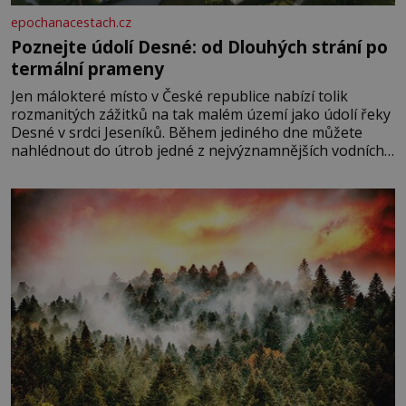
epochanacestach.cz
Poznejte údolí Desné: od Dlouhých strání po
termální prameny
Jen málokteré místo v České republice nabízí tolik
rozmanitých zážitků na tak malém území jako údolí řeky
Desné v srdci Jeseníků. Během jediného dne můžete
nahlédnout do útrob jedné z nejvýznamnějších vodních
elektráren v Evropě, vydat se na horské hřebeny, projet
se na koloběžce a den zakončit poznáváním památek ve
Velkých Losinách nebo v termálním