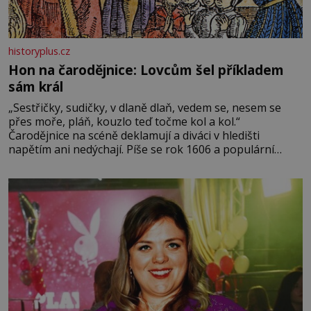
historyplus.cz
Hon na čarodějnice: Lovcům šel příkladem
sám král
„Sestřičky, sudičky, v dlaně dlaň, vedem se, nesem se
přes moře, pláň, kouzlo teď točme kol a kol.“
Čarodějnice na scéně deklamují a diváci v hledišti
napětím ani nedýchají. Píše se rok 1606 a populární
anglický dramatik William Shakespeare uvádí svou
Tragédii o Macbethovi. Napsal ji pro krále Jakuba I., jenž
v roce 1603 vystřídal