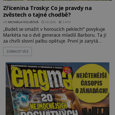
Zřícenina Trosky: Co je pravdy na
zvěstech o tajné chodbě?
OD
MICHAELA HOLUBOVÁ
5.8.2026
3.4TIS
„Budeš se smažit v horoucích peklech!“ povykuje
Markéta na o dvě generace mladší Barboru. Ta jí
za chvíli slovní palbu opětuje. První je zarytá
katolička, druhá přesvědčená kališnice. A každá z
ZOBRAZIT VÍCE
nich se usídlí na jedné z věží slavného hradu
Trosky. Šlechtic Ota IV. z Bergova (1399–1452) patří
mezi vůdce protihusitského boje. Za manželku má
skutečně jistou