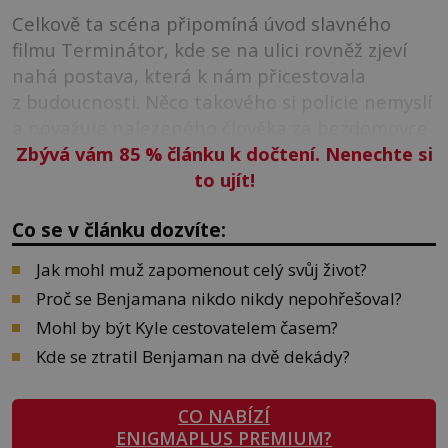
Celkově ta scéna připomíná úvod slavného
filmu Terminátor, kde se na ulici rovněž zjeví
nahá postava, která k nám přicestovala
z budoucnosti. Něco takového si policie nemyslí
a považuje nalezeného člověka za bezdomovce.
Zbývá vám 85
%
článku k dočtení. Nenechte si
to ujít!
Co se v článku dozvíte:
Jak mohl muž zapomenout celý svůj život?
Proč se Benjamana nikdo nikdy nepohřešoval?
Mohl by být Kyle cestovatelem časem?
Kde se ztratil Benjaman na dvě dekády?
CO NABÍZÍ
ENIGMAPLUS PREMIUM?