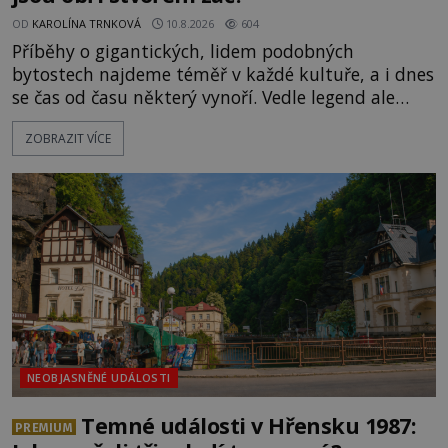
OD
KAROLÍNA TRNKOVÁ
10.8.2026
604
Příběhy o gigantických, lidem podobných
bytostech najdeme téměř v každé kultuře, a i dnes
se čas od času některý vynoří. Vedle legend ale
existuje také mnoho artefaktů, staveb či dokonce
ZOBRAZIT VÍCE
očitých svědectví, které údajně dokazují, že obři
žili a dost možná stále žijí mezi námi.
Prozkoumejte je společně s ENIGMOU! [gallery
ids="169494,169495,169496,169498,169499,169500,
NEOBJASNĚNÉ UDÁLOSTI
Temné události v Hřensku 1987:
PREMIUM