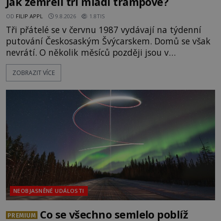
Jak zemřeli tři mladí trampové?
OD
FILIP APPL
9.8.2026
1.8TIS
Tři přátelé se v červnu 1987 vydávají na týdenní
putování Českosaským Švýcarskem. Domů se však
nevrátí. O několik měsíců později jsou v
nepřístupných skalách u Hřenska nalezeny jejich
ZOBRAZIT VÍCE
kostry – a s nimi stopy, které se jen obtížně slučují
s nešťastnou náhodou. Zabil mladé trampy
přírodní živel, neznámý útočník, nebo někdo, koho
tehdejší režim nechtěl odhalit? [gallery
ids="171131,171132,1711
NEOBJASNĚNÉ UDÁLOSTI
Co se všechno semlelo poblíž
PREMIUM