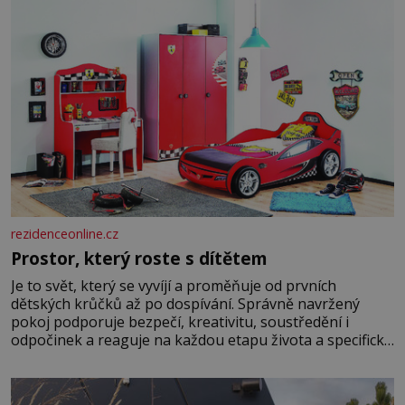
rezidenceonline.cz
Prostor, který roste s dítětem
Je to svět, který se vyvíjí a proměňuje od prvních
dětských krůčků až po dospívání. Správně navržený
pokoj podporuje bezpečí, kreativitu, soustředění i
odpočinek a reaguje na každou etapu života a specifické
potřeby dítěte. Pro nejmenší je klíčová jednoduchost,
měkkost a bezpečí, proto by pokoj miminka měl působit
především klidně a útulně. Předškolní věk je