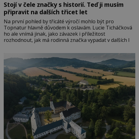
Stojí v čele značky s historií. Teď ji musím
připravit na dalších třicet let
Na první pohled by třicáté výročí mohlo být pro
Topnatur hlavně důvodem k oslavám. Lucie Ticháčková
ho ale vnímá jinak, jako závazek i příležitost
rozhodnout, jak má rodinná značka vypadat v dalších l