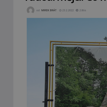
od
MIREK BRÁT
23.2.2022
2.8tis