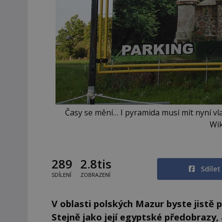
Časy se mění… I pyramida musí mít nyní vlas
Wi
289
2.8tis
Sdíle
SDÍLENÍ
ZOBRAZENÍ
V oblasti polských Mazur byste jistě 
Stejně jako její egyptské předobrazy