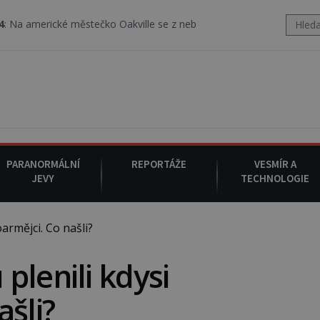
ěstečko Oakville se z nebe snáší podivná rosolovitá látka neznámé
PARANORMÁLNÍ
REPORTÁŽE
VESMÍR A
JEVY
TECHNOLOGIE
rmějci. Co našli?
plenili kdysi
šli?