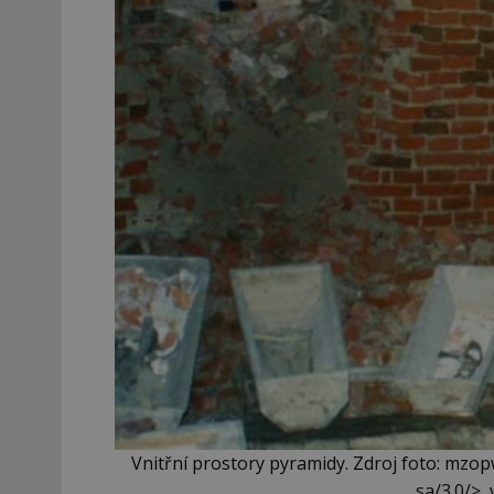
Vnitřní prostory pyramidy. Zdroj foto: mzop
sa/3.0/>