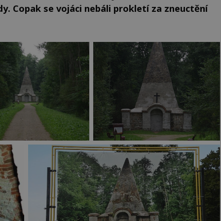
. Copak se vojáci nebáli prokletí za zneuctění