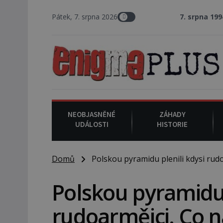
Pátek, 7. srpna 2026
7. srpna 1994
: Na americké m
NEOBJASNĚNÉ
ZÁHADY
UDÁLOSTI
HISTORIE
Domů
Polskou pyramidu plenili kdysi rudoa
Polskou pyramidu 
rudoarmějci. Co na