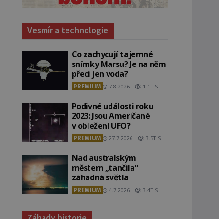
Vesmír a technologie
Co zachycují tajemné
snímky Marsu? Je na něm
přeci jen voda?
PREMIUM
7.8.2026
1.1TIS
Podivné události roku
2023: Jsou Američané
v obležení UFO?
PREMIUM
27.7.2026
3.5TIS
Nad australským
městem „tančila“
záhadná světla
PREMIUM
4.7.2026
3.4TIS
Záhady historie