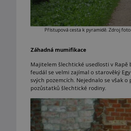
Přístupová cesta k pyramidě. Zdroj fot
Záhadná mumifikace
Majitelem šlechtické usedlosti v Rapě 
feudál se velmi zajímal o starověký Eg
svých pozemcích. Nejednalo se však o 
pozůstatků šlechtické rodiny.