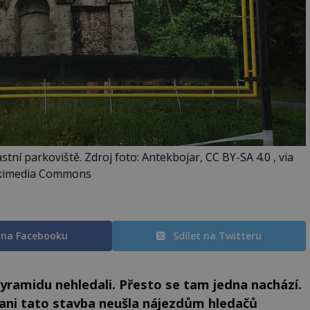
tní parkoviště. Zdroj foto: Antekbojar, CC BY-SA 4.0 , via
kimedia Commons
t na Facebooku
Sdílet na Twitteru
pyramidu nehledali. Přesto se tam jedna nachází.
, ani tato stavba neušla nájezdům hledačů