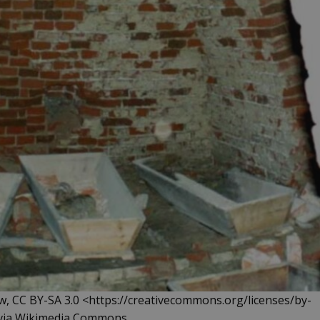
w, CC BY-SA 3.0 <https://creativecommons.org/licenses/by-
, via Wikimedia Commons