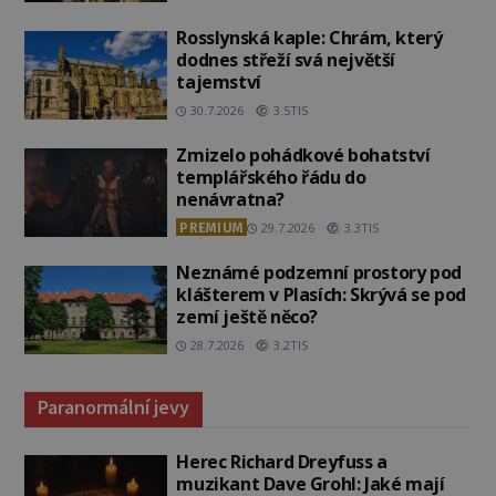
Rosslynská kaple: Chrám, který
dodnes střeží svá největší
tajemství
30.7.2026
3.5TIS
Zmizelo pohádkové bohatství
templářského řádu do
nenávratna?
PREMIUM
29.7.2026
3.3TIS
Neznámé podzemní prostory pod
klášterem v Plasích: Skrývá se pod
zemí ještě něco?
28.7.2026
3.2TIS
Paranormální jevy
Herec Richard Dreyfuss a
muzikant Dave Grohl: Jaké mají