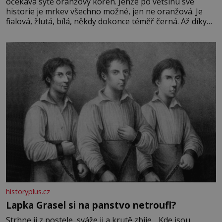
očekává sytě oranžový kořen. Jenže po většinu své
historie je mrkev všechno možné, jen ne oranžová. Je
fialová, žlutá, bílá, někdy dokonce téměř černá. Až díky
stovkám let pečlivého šlechtění se z ní stává zelenina,
bez které si českou zahradu ani nedokážeme představit.
Její příběh je
historyplus.cz
Lapka Grasel si na panstvo netroufl?
Strhne ji z postele, sváže ji a krutě zbije. „Kde jsou