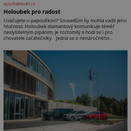
epochalnisvet.cz
Holoubek pro radost
Uvažujete o papouškovi? Sousedům by mohla vadit jeho
hlučnost. Holoubek diamantový komunikuje téměř
neslyšitelným pípáním, je roztomilý a hodí se i pro
chovatele začátečníky. Jedná se o nenáročného
klidného ptáčka, který většinu dne jen posedává. Hodně
času tráví na zemi, kde sbírá zbytky semínek Jeho
domovinou je prakticky celá Austrálie s výjimkou
pobřežní oblasti.