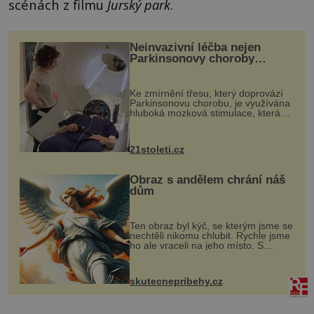
scénách z filmu
Jurský park
.
Neinvazivní léčba nejen
Parkinsonovy choroby
pomocí ultrazvukové
„helmy“
Ke zmírnění třesu, který doprovází
Parkinsonovu chorobu, je využívána
hluboká mozková stimulace, která
však vyžaduje vysoce invazivní
zákrok. Ultrazvuk zase není vhodný
k dostatečně přesnému zacílení ...
21stoleti.cz
Obraz s andělem chrání náš
dům
Ten obraz byl kýč, se kterým jsme se
nechtěli nikomu chlubit. Rychle jsme
ho ale vraceli na jeho místo. S
manželem Vaškem jsme si pořídili
chaloupku, takový domek na severu
Čech, kde jsme si naplánova...
skutecnepribehy.cz