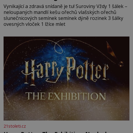
Vynikající a zdravá snídaně je tu! Suroviny Vždy 1 šálek –
neloupaných mandlí kešu ořechů vlašských ořechů
slunečnicových semínek semínek dýně rozinek 3 šálky
ovesných vloček 1 lžíce mlet
21stoleti.cz