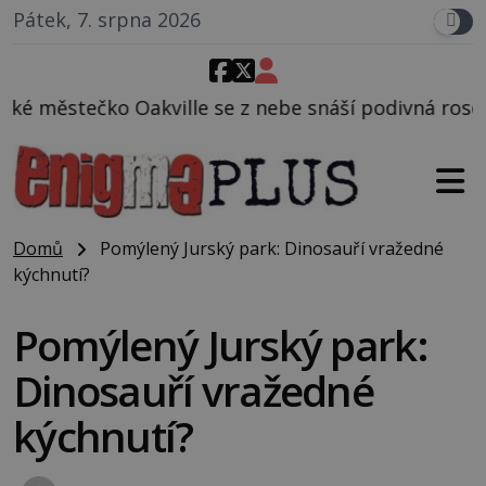
Pátek, 7. srpna 2026
e se z nebe snáší podivná rosolovitá látka neznámé
Domů
Pomýlený Jurský park: Dinosauří vražedné
kýchnutí?
Pomýlený Jurský park:
Dinosauří vražedné
kýchnutí?