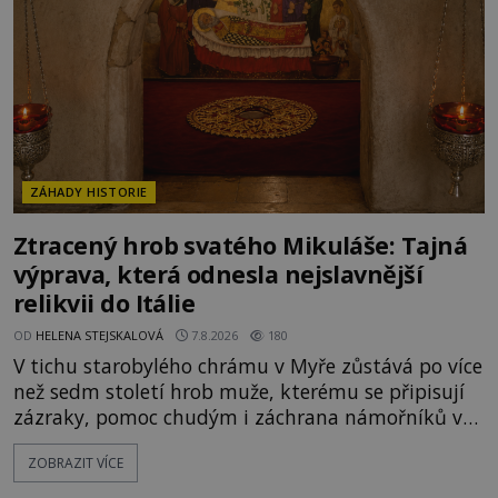
ZÁHADY HISTORIE
Ztracený hrob svatého Mikuláše: Tajná
výprava, která odnesla nejslavnější
relikvii do Itálie
OD
HELENA STEJSKALOVÁ
7.8.2026
180
V tichu starobylého chrámu v Myře zůstává po více
než sedm století hrob muže, kterému se připisují
zázraky, pomoc chudým i záchrana námořníků v
bouřích. Pak ale přichází rok 1087 a klidné místo
ZOBRAZIT VÍCE
se mění v dějiště podivné noční výpravy. Skupina
italských námořníků otevírá hrob svatého