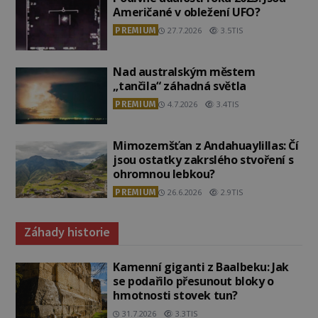
Američané v obležení UFO?
PREMIUM
27.7.2026
3.5TIS
Nad australským městem
„tančila“ záhadná světla
PREMIUM
4.7.2026
3.4TIS
Mimozemšťan z Andahuaylillas: Čí
jsou ostatky zakrslého stvoření s
ohromnou lebkou?
PREMIUM
26.6.2026
2.9TIS
Záhady historie
Kamenní giganti z Baalbeku: Jak
se podařilo přesunout bloky o
hmotnosti stovek tun?
31.7.2026
3.3TIS