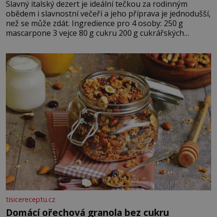
Slavný italský dezert je ideální tečkou za rodinným
obědem i slavnostní večeří a jeho příprava je jednodušší,
než se může zdát. Ingredience pro 4 osoby: 250 g
mascarpone 3 vejce 80 g cukru 200 g cukrářských
piškotů 250 ml silné kávy 2 lžíce amaretta kakao na
posypání Postup: Oddělte žloutky od bílků. Žloutky
vyšlehejte s cukrem do světlé pěny a postupně do nich
vmíchejte mascarpone, aby vznikl hladký
tisicereceptu.cz
Domácí ořechová granola bez cukru