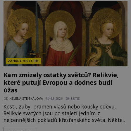
Mikuláše a odváží jeho ostatky přes moře do Bari.
Je to zbožná záchrana před nebezpečím, nebo
promyšlená krádež,
ZÁHADY HISTORIE
Kam zmizely ostatky světců? Relikvie,
které putují Evropou a dodnes budí
úžas
OD
HELENA STEJSKALOVÁ
6.8.2026
1.8TIS
Kosti, zuby, pramen vlasů nebo kousky oděvu.
Relikvie svatých jsou po staletí jedním z
nejcennějších pokladů křesťanského světa. Některé
mají pečlivě doloženou historii, jiné provází