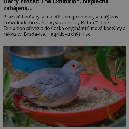
Harry Potter: The Exhibition. Neplecha
zahájena…
Pražské Letňany se na půl roku proměnily v malý kus
kouzelnického světa. Výstava Harry Potter™: The
Exhibition přivezla do Česka originální filmové kostýmy a
rekvizity, Bradavice, Hagridovu chýši i uč