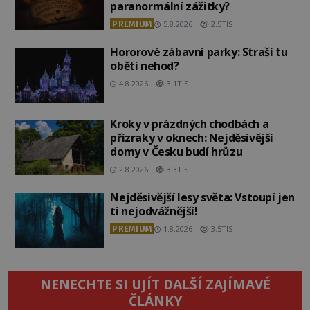
paranormální zážitky?
PREMIUM
5.8.2026
2.5TIS
Hororové zábavní parky: Straší tu
oběti nehod?
4.8.2026
3.1TIS
Kroky v prázdných chodbách a
přízraky v oknech: Nejděsivější
domy v Česku budí hrůzu
2.8.2026
3.3TIS
Nejděsivější lesy světa: Vstoupí jen
ti nejodvážnější!
PREMIUM
1.8.2026
3.5TIS
NENECHTE SI UJÍT DALŠÍ ZAJÍMAVÉ
ČLÁNKY