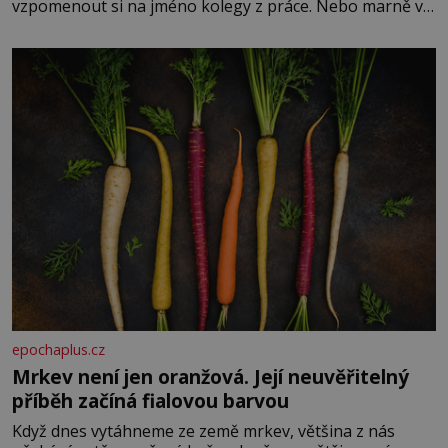
vzpomenout si na jméno kolegy z práce. Nebo marně v
paměti lovíte název knížky, kterou jste nedávno přečetli.
Je to opravdu tak, s věkem jako kdyby se paměť
rozhodla stávkovat. Cvičte
epochaplus.cz
Mrkev není jen oranžová. Její neuvěřitelný
příběh začíná fialovou barvou
Když dnes vytáhneme ze země mrkev, většina z nás