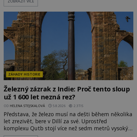
ZOBRAZIT VÍCE
záhady, krádeže i nečekané objevy. Jejich osudy
připomínají dobrodružné romány, přesto se opírají
o skutečné historické události. Ve středověké
Evropě mají relikvie mimořádnou hodnotu. Nejsou
jen předmětem úcty
ZÁHADY HISTORIE
Železný zázrak z Indie: Proč tento sloup
už 1 600 let nezná rez?
OD
HELENA STEJSKALOVÁ
5.8.2026
2.3TIS
Představa, že železo musí na dešti během několika
let zrezivět, bere v Dillí za své. Uprostřed
komplexu Qutb stojí více než sedm metrů vysoký
železný sloup, který už přibližně 1 600 let odolává