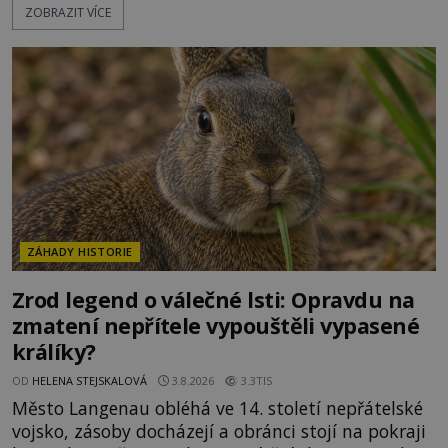
ZOBRAZIT VÍCE
počasí s jen nepatrnými stopami koroze. Jeho
mimořádná trvanlivost dlouho živí legendy o
ztracených technologiích či tajemných
materiálech. Moderní metalurgie však ukazuje, že
skutečné vysvětlení je ješt
ZÁHADY HISTORIE
Zrod legend o válečné lsti: Opravdu na
zmatení nepřítele vypouštěli vypasené
králíky?
OD
HELENA STEJSKALOVÁ
3.8.2026
3.3TIS
Město Langenau obléhá ve 14. století nepřátelské
vojsko, zásoby docházejí a obránci stojí na pokraji