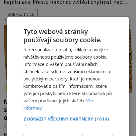
kapitulace. Přesto nakonec zvítězí chytrost nad
hrubou silou. Podle staré německé legendy vypustí
ZOBRAZIT VÍCE
obyvatelé za hradby dobře živeného králíka, aby
nepřítele přesvědčili, že uvnitř města je jídla stále
dost. Čas pracuje pro obléhatele. Ve městě ubývají
Tyto webové stránky
zásoby a každý den znamená další porci strádá
používají soubory cookie.
K personalizaci obsahu, reklam a analýze
návštěvnosti používáme soubory cookie.
Informace o vašem používání našich
stránek také sdílíme s našimi reklamními a
analytickými partnery, kteří je mohou
kombinovat s dalšími informacemi, které
ZÁHADY HISTORIE
jste jim poskytli nebo které shromáždili při
Mapa Piriho Reise: Zakázané vědění
vašem používání jejich služeb.
Více
informací
starověku, nebo jen geniální práce
osmanského admirála?
ZOBRAZIT VŠECHNY PARTNERY
(1616)
→
OD
HELENA STEJSKALOVÁ
1.8.2026
3.3TIS
Na první pohled jde o obyčejný kus pergamenu.