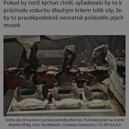
Pokud by totiž kýchat chtěl, vyžadovalo by to k
průchodu vzduchu dlouhým krkem tolik síly, že
by to pravděpodobně nevratně poškodilo jejich
mozek.
Tento obr žil na konci jurské periody před asi 154 miliony let na území
dnešní Afriky. Foto: FunkMonk / Creative Commons / CC-BY-SA-4.0