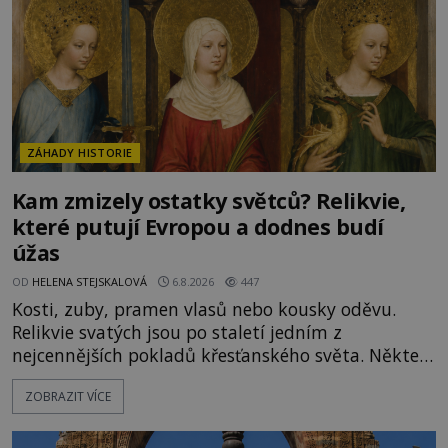
ZÁHADY HISTORIE
Kam zmizely ostatky světců? Relikvie,
které putují Evropou a dodnes budí
úžas
OD
HELENA STEJSKALOVÁ
6.8.2026
447
Kosti, zuby, pramen vlasů nebo kousky oděvu.
Relikvie svatých jsou po staletí jedním z
nejcennějších pokladů křesťanského světa. Některé
mají pečlivě doloženou historii, jiné provází
ZOBRAZIT VÍCE
záhady, krádeže i nečekané objevy. Jejich osudy
připomínají dobrodružné romány, přesto se opírají
o skutečné historické události. Ve středověké