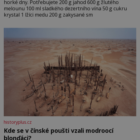
horké dny. Potřebujete 200 g jahod 600 g žlutého
melounu 100 ml sladkého dezertního vína 50 g cukru
krystal 1 lžíci medu 200 g zakysané sm
historyplus.cz
Kde se v čínské poušti vzali modroocí
blonďáci?