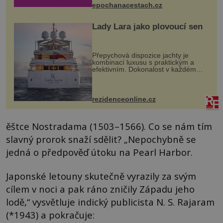
epochanacestach.cz
Lady Lara jako plovoucí sen
Přepychová dispozice jachty je
kombinací luxusu s praktickým a
efektivním. Dokonalost v každém
detailu představuje značka Fendi
Casa, kterou byly vybaveny její
paluby. Monacký přístav nabízí
každoročn...
rezidenceonline.cz
ěštce Nostradama (1503–1566). Co se nám tím
slavný prorok snaží sdělit? „Nepochybně se
jedná o předpověď útoku na Pearl Harbor.
Japonské letouny skutečně vyrazily za svým
cílem v noci a pak ráno zničily Západu jeho
lodě,“ vysvětluje indický publicista N. S. Rajaram
(*1943) a pokračuje: