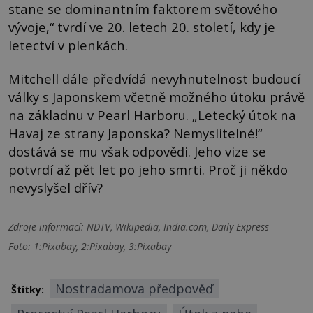
stane se dominantním faktorem světového
vývoje,“ tvrdí ve 20. letech 20. století, kdy je
letectví v plenkách.
Mitchell dále předvídá nevyhnutelnost budoucí
války s Japonskem včetně možného útoku právě
na základnu v Pearl Harboru. „Letecký útok na
Havaj ze strany Japonska? Nemyslitelné!“
dostává se mu však odpovědi. Jeho vize se
potvrdí až pět let po jeho smrti. Proč ji někdo
nevyslyšel dřív?
Zdroje informací:
NDTV, Wikipedia, India.com, Daily Express
Foto: 1:Pixabay, 2:Pixabay, 3:Pixabay
Nostradamova předpověď
Štítky: