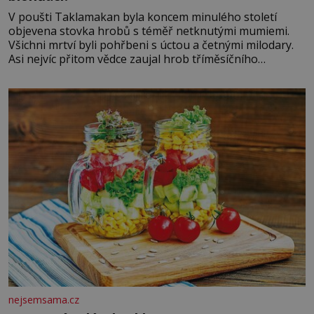
V poušti Taklamakan byla koncem minulého století
objevena stovka hrobů s téměř netknutými mumiemi.
Všichni mrtví byli pohřbeni s úctou a četnými milodary.
Asi nejvíc přitom vědce zaujal hrob tříměsíčního
chlapečka s modrou filcovou čapkou, z níž se draly
blonďaté vlásky. Fakt, že jsou těla dávných lidí nesmírně
dobře zachovalá, přičítají odborníci zdejším klimatickým
podmínkám. Sucho, prosolené písky a extrémně
nejsemsama.cz