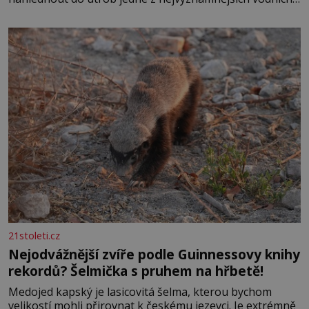
elektráren v Evropě, vydat se na horské hřebeny, projet
se na koloběžce a den zakončit poznáváním památek ve
Velkých Losinách nebo v termálním
21stoleti.cz
Nejodvážnější zvíře podle Guinnessovy knihy
rekordů? Šelmička s pruhem na hřbetě!
Medojed kapský je lasicovitá šelma, kterou bychom
velikostí mohli přirovnat k českému jezevci. Je extrémně