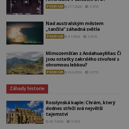
PREMIUM
27.7.2026
3.5TIS
Nad australským městem
„tančila“ záhadná světla
PREMIUM
4.7.2026
3.4TIS
Mimozemšťan z Andahuaylillas: Čí
jsou ostatky zakrslého stvoření s
ohromnou lebkou?
PREMIUM
26.6.2026
2.9TIS
Záhady historie
Rosslynská kaple: Chrám, který
dodnes střeží svá největší
tajemství
30.7.2026
3.5TIS