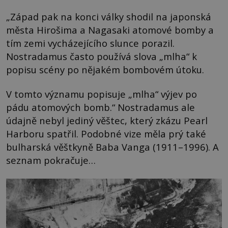
„Západ pak na konci války shodil na japonská
města Hirošima a Nagasaki atomové bomby a
tím zemi vycházejícího slunce porazil.
Nostradamus často používá slova „mlha“ k
popisu scény po nějakém bombovém útoku.
V tomto významu popisuje „mlha“ výjev po
pádu atomových bomb.“ Nostradamus ale
údajně nebyl jediný věštec, který zkázu Pearl
Harboru spatřil. Podobné vize měla prý také
bulharská věštkyně Baba Vanga (1911–1996). A
seznam pokračuje…