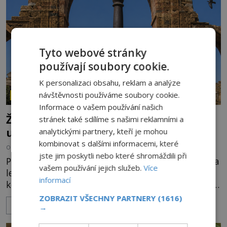
Evropě mají relikvie mimořádnou hodnotu. Nejsou
jen předmětem úcty
Tyto webové stránky
používají soubory cookie.
K personalizaci obsahu, reklam a analýze
návštěvnosti používáme soubory cookie.
ZÁHADY HISTORIE
Informace o vašem používání našich
Železný zázrak z Indie: Proč tento sloup
stránek také sdílíme s našimi reklamními a
už 1 600 let nezná rez?
analytickými partnery, kteří je mohou
kombinovat s dalšími informacemi, které
OD
HELENA STEJSKALOVÁ
5.8.2026
1.6TIS
jste jim poskytli nebo které shromáždili při
Představa, že železo musí na dešti během několika
vašem používání jejich služeb.
Více
let zrezivět, bere v Dillí za své. Uprostřed
informací
komplexu Qutb stojí více než sedm metrů vysoký
železný sloup, který už přibližně 1 600 let odolává
ZOBRAZIT VŠECHNY PARTNERY
(1616)
ZOBRAZIT VÍCE
počasí s jen nepatrnými stopami koroze. Jeho
→
mimořádná trvanlivost dlouho živí legendy o