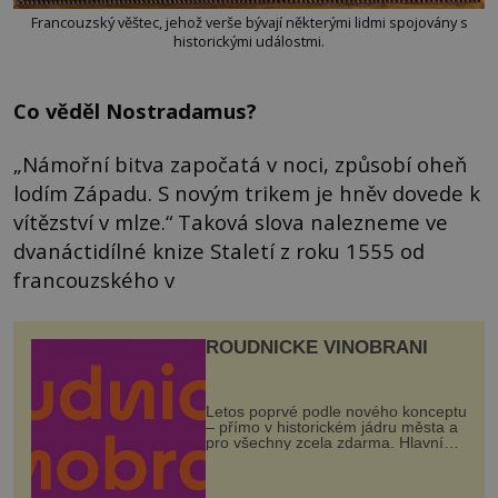
Francouzský věštec, jehož verše bývají některými lidmi spojovány s
historickými událostmi.
Co věděl Nostradamus?
„Námořní bitva započatá v noci, způsobí oheň
lodím Západu. S novým trikem je hněv dovede k
vítězství v mlze.“ Taková slova nalezneme ve
dvanáctidílné knize Staletí z roku 1555 od
francouzského v
ROUDNICKÉ VINOBRANÍ
Letos poprvé podle nového konceptu
– přímo v historickém jádru města a
pro všechny zcela zdarma. Hlavní
program se odehraje na Karlově a
Husově náměstí. Návštěvníci se
mohou těšit na víno, burčák, pes...