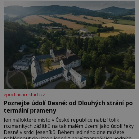
epochanacestach.cz
Poznejte údolí Desné: od Dlouhých strání po
termální prameny
Jen málokteré místo v České republice nabízí tolik
rozmanitých zážitků na tak malém území jako údolí řeky
Desné v srdci Jeseníků. Během jediného dne můžete
nahlédnout do útrob jedné z nejvýznamnějších vodních