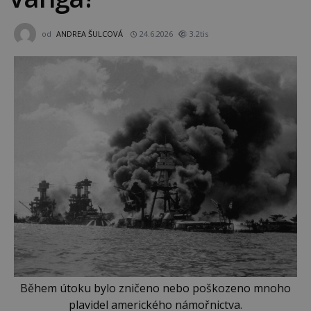
od
ANDREA ŠULCOVÁ
24.6.2026
3.2tis
Během útoku bylo zničeno nebo poškozeno mnoho
plavidel amerického námořnictva.