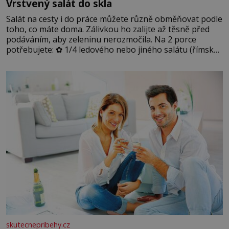
Vrstvený salát do skla
Salát na cesty i do práce můžete různě obměňovat podle
toho, co máte doma. Zálivkou ho zalijte až těsně před
podáváním, aby zeleninu nerozmočila. Na 2 porce
potřebujete: ✿ 1/4 ledového nebo jiného salátu (římský
salát, polníček…) ✿ 1 malá konzerva kukuřice ✿ ½
okurky ✿ 2 rajčata Zálivka: ✿ 4 lžíce olivového oleje ✿ 1
lžíci citronové šťávy ✿ ½ stroužku
skutecnepribehy.cz