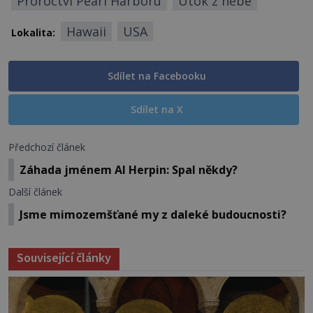
Proroctví Pearl Harboru
Útok z nebe
Hawaii
USA
Lokalita:
Sdílet na Facebooku
Sdílet na X
Předchozí článek
Záhada jménem Al Herpin: Spal někdy?
Další článek
Jsme mimozemšťané my z daleké budoucnosti?
Související články