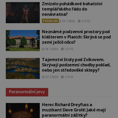
Zmizelo pohádkové bohatství
templářského řádu do
nenávratna?
PREMIUM
29.7.2026
3.3TIS
Neznámé podzemní prostory pod
klášterem v Plasích: Skrývá se pod
zemí ještě něco?
28.7.2026
3.2TIS
Tajemství štoly pod Zvíkovem.
Skrývají podzemní chodby poklad,
nebo jen středověké sklepy?
27.7.2026
3.3TIS
Paranormální jevy
Herec Richard Dreyfuss a
muzikant Dave Grohl: Jaké mají
paranormální zážitky?