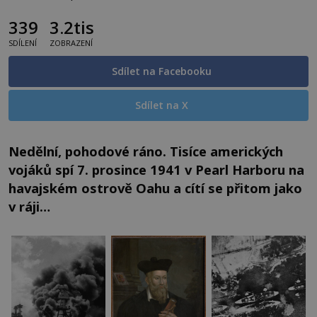
339
3.2tis
SDÍLENÍ
ZOBRAZENÍ
Sdílet na Facebooku
Sdílet na X
Nedělní, pohodové ráno. Tisíce amerických
vojáků spí 7. prosince 1941 v Pearl Harboru na
havajském ostrově Oahu a cítí se přitom jako
v ráji…