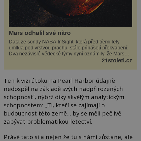
Mars odhalil své nitro
Data ze sondy NASA InSight, která před třemi lety
umlkla pod vrstvou prachu, stále přinášejí překvapení.
Dva nezávislé vědecké týmy nyní oznámily, že Mars
má nejen plášť plný trosek z dávných impaktů,...
21stoleti.cz
Ten k vizi útoku na Pearl Harbor údajně
nedospěl na základě svých nadpřirozených
schopností, nýbrž díky skvělým analytickým
schopnostem: „Ti, kteří se zajímají o
budoucnost této země… by se měli pečlivě
zabývat problematikou letectví.
Právě tato síla nejen že tu s námi zůstane, ale