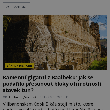
moderní historie. Osmanský admirál Piri Reis roku
ZOBRAZIT VÍCE
1513 kreslí mapu světa, která překvapuje
přesností pobřeží Afriky a Jižní Ameriky. Někteří v
ní vidí důkaz ztracené civilizace nebo dokonce
znalost Antarktidy dávno před jejím objevením.
Jiní tvrdí,
ZÁHADY HISTORIE
Kamenní giganti z Baalbeku: Jak se
podařilo přesunout bloky o hmotnosti
stovek tun?
OD
HELENA STEJSKALOVÁ
31.7.2026
3.3TIS
V libanonském údolí Bikáa stojí místo, které
dodnes vyvolává úžas i otázky. Starověký Baalbek