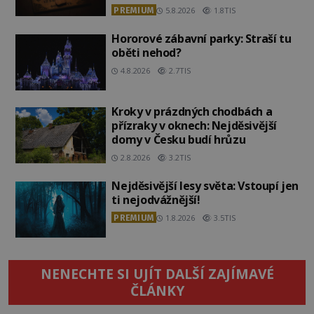
PREMIUM
5.8.2026
1.8TIS
Hororové zábavní parky: Straší tu
oběti nehod?
4.8.2026
2.7TIS
Kroky v prázdných chodbách a
přízraky v oknech: Nejděsivější
domy v Česku budí hrůzu
2.8.2026
3.2TIS
Nejděsivější lesy světa: Vstoupí jen
ti nejodvážnější!
PREMIUM
1.8.2026
3.5TIS
NENECHTE SI UJÍT DALŠÍ ZAJÍMAVÉ
ČLÁNKY