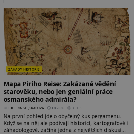
nepřítele přesvědčili, že uvnitř města je jídla stále
dost. Čas pracuje pro obléhatele. Ve městě ubývají
zásoby a každý den znamená další porci strádá
ZÁHADY HISTORIE
Mapa Piriho Reise: Zakázané vědění
starověku, nebo jen geniální práce
osmanského admirála?
OD
HELENA STEJSKALOVÁ
1.8.2026
3.3TIS
Na první pohled jde o obyčejný kus pergamenu.
Když se na něj ale podívají historici, kartografové i
záhadologové, začíná jedna z největších diskusí