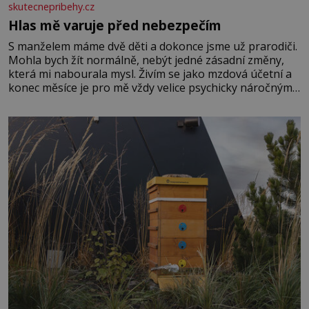
skutecnepribehy.cz
Hlas mě varuje před nebezpečím
S manželem máme dvě děti a dokonce jsme už prarodiči.
Mohla bych žít normálně, nebýt jedné zásadní změny,
která mi nabourala mysl. Živím se jako mzdová účetní a
konec měsíce je pro mě vždy velice psychicky náročným
obdobím. Od té chvíle, co máme vnoučata, mi dcera čím
dál častěji volá o pomoc, co se hlídání týče. Dalo by se