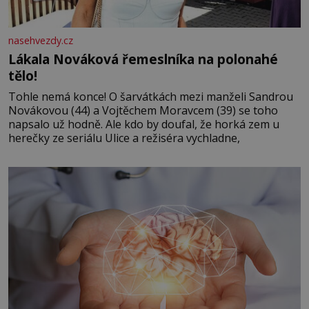
nasehvezdy.cz
Lákala Nováková řemeslníka na polonahé
tělo!
Tohle nemá konce! O šarvátkách mezi manželi Sandrou
Novákovou (44) a Vojtěchem Moravcem (39) se toho
napsalo už hodně. Ale kdo by doufal, že horká zem u
herečky ze seriálu Ulice a režiséra vychladne,