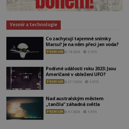
Vesmír a technologie
Co zachycují tajemné snímky
Marsu? Je na něm přeci jen voda?
PREMIUM
7.8.2026
2.5TIS
Podivné události roku 2023: Jsou
Američané v obležení UFO?
PREMIUM
27.7.2026
3.5TIS
Nad australským městem
„tančila“ záhadná světla
PREMIUM
4.7.2026
3.4TIS