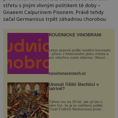
střetu s jiným vlivným politikem té doby –
Gnaeem Calpurinem Pisonem. Právě tehdy
začal Germanicus trpět záhadnou chorobou.
ROUDNICKÉ VINOBRANÍ
Letos poprvé podle nového konceptu
– přímo v historickém jádru města a
pro všechny zcela zdarma. Hlavní
program se odehraje na Karlově a
Husově náměstí. Návštěvníci se
mohou těšit na víno, burčák, pes...
epochanacestach.cz
Utonuli říšští šlechtici v
latríně?
Táhne mu na 20 let, ale už lze o
něm říct, že je to ostřílený politik.
Císař Fridrich Barbarossa proto
posílá svého syna a dědice Jindřicha
VI. do Erfurtu, aby se stal