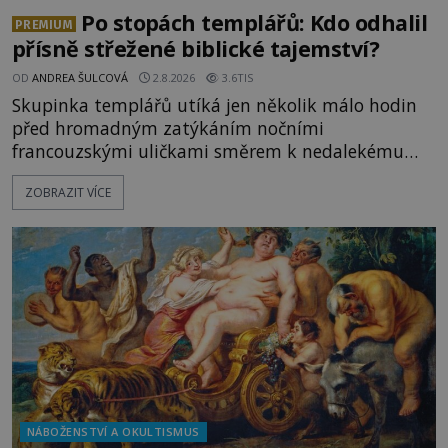
Po stopách templářů: Kdo odhalil
PREMIUM
přísně střežené biblické tajemství?
OD
ANDREA ŠULCOVÁ
2.8.2026
3.6TIS
Skupinka templářů utíká jen několik málo hodin
před hromadným zatýkáním nočními
francouzskými uličkami směrem k nedalekému
přístavu. Jeden z nich má přes ramena ranec s
ZOBRAZIT VÍCE
tajemným obsahem. Kapitán lodi už na ně čeká.
„Dejte to do podpalubí a připravte se. Za chvíli
vyplouváme,“ sdělí jim. „Kam máme namířeno,
kapitáne?“ zeptá se ho jeden z templářů. „Do Sk
NÁBOŽENSTVÍ A OKULTISMUS