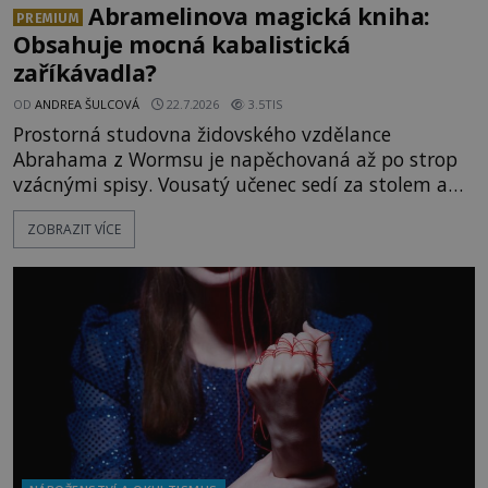
Abramelinova magická kniha:
PREMIUM
Obsahuje mocná kabalistická
zaříkávadla?
OD
ANDREA ŠULCOVÁ
22.7.2026
3.5TIS
Prostorná studovna židovského vzdělance
Abrahama z Wormsu je napěchovaná až po strop
vzácnými spisy. Vousatý učenec sedí za stolem a
před sebou má rozložený jeden z nejzáhadnějších
ZOBRAZIT VÍCE
magických textů. Jde o Abramelinův grimoár, který
sám sepsal. Skutečně do něj zaznamenal mocná
kouzla, jak si někteří myslí, nebo jde o pouhou
pověru? Už šest měsíců pobývá