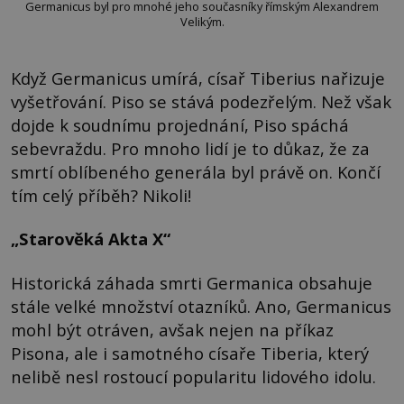
Germanicus byl pro mnohé jeho současníky římským Alexandrem
Velikým.
Když Germanicus umírá, císař Tiberius nařizuje
vyšetřování. Piso se stává podezřelým. Než však
dojde k soudnímu projednání, Piso spáchá
sebevraždu. Pro mnoho lidí je to důkaz, že za
smrtí oblíbeného generála byl právě on. Končí
tím celý příběh? Nikoli!
„Starověká Akta X“
Historická záhada smrti Germanica obsahuje
stále velké množství otazníků. Ano, Germanicus
mohl být otráven, avšak nejen na příkaz
Pisona, ale i samotného císaře Tiberia, který
nelibě nesl rostoucí popularitu lidového idolu.