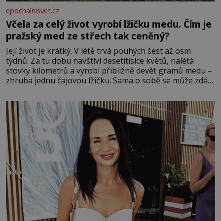
epochalnisvet.cz
Včela za celý život vyrobí lžičku medu. Čím je
pražský med ze střech tak ceněný?
Její život je krátký. V létě trvá pouhých šest až osm
týdnů. Za tu dobu navštíví desetitisíce květů, nalétá
stovky kilometrů a vyrobí přibližně devět gramů medu –
zhruba jednu čajovou lžičku. Sama o sobě se může zdát
bezvýznamná. Teprve když se spojí s dalšími desítkami
tisíc příslušnic svého včelstva, vznikne jeden z
nejdokonalejších organismů