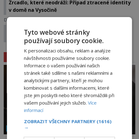
Zrcadlo, které neodráží: Případ ztracené identity
v domě na Vysočině
Další článek
Kehua: Maorské legendy o duších, které nenašly
Tyto webové stránky
klid
používají soubory cookie.
K personalizaci obsahu, reklam a analýze
Související články
návštěvnosti používáme soubory cookie.
Informace o vašem používání našich
stránek také sdílíme s našimi reklamními a
analytickými partnery, kteří je mohou
kombinovat s dalšími informacemi, které
jste jim poskytli nebo které shromáždili při
vašem používání jejich služeb.
Více
informací
ZOBRAZIT VŠECHNY PARTNERY
(1616)
→
NÁBOŽENSTVÍ A OKULTISMUS