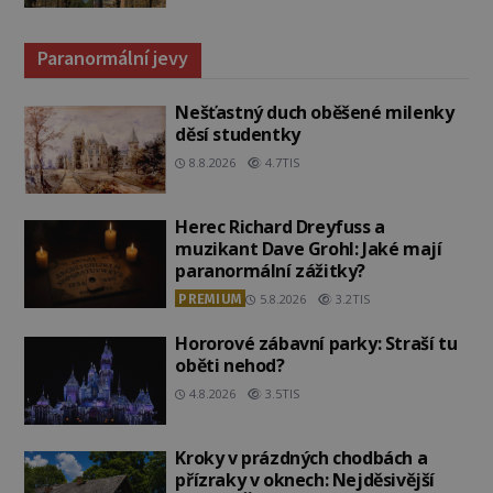
Paranormální jevy
Nešťastný duch oběšené milenky
děsí studentky
8.8.2026
4.7TIS
Herec Richard Dreyfuss a
muzikant Dave Grohl: Jaké mají
paranormální zážitky?
PREMIUM
5.8.2026
3.2TIS
Hororové zábavní parky: Straší tu
oběti nehod?
4.8.2026
3.5TIS
Kroky v prázdných chodbách a
přízraky v oknech: Nejděsivější