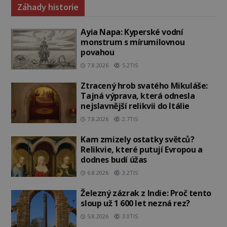
Záhady historie
Ayia Napa: Kyperské vodní
monstrum s mírumilovnou
povahou
7.8.2026
5.2TIS
Ztracený hrob svatého Mikuláše:
Tajná výprava, která odnesla
nejslavnější relikvii do Itálie
7.8.2026
2.7TIS
Kam zmizely ostatky světců?
Relikvie, které putují Evropou a
dodnes budí úžas
6.8.2026
3.2TIS
Železný zázrak z Indie: Proč tento
sloup už 1 600 let nezná rez?
5.8.2026
3.0TIS