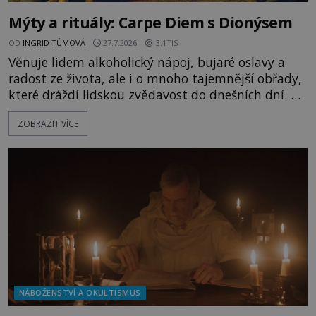
Mýty a rituály: Carpe Diem s Dionýsem
OD
INGRID TŮMOVÁ
27.7.2026
3.1TIS
Věnuje lidem alkoholický nápoj, bujaré oslavy a
radost ze života, ale i o mnoho tajemnější obřady,
které dráždí lidskou zvědavost do dnešních dní. Co
doopravdy představuje bůh, jemuž Římané říkají
ZOBRAZIT VÍCE
Bakchus? Mytologický příběh řeckého boha
Dionýsa není zrovna idylická pohádka. Bůh Zeus jej
zplodí se svou milenkou Semelou, což Diova žena
Héra nemůže nechat b
NÁBOŽENSTVÍ A OKULTISMUS