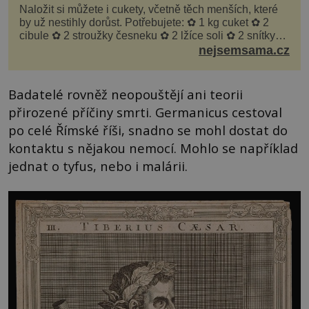
Naložit si můžete i cukety, včetně těch menších, které
by už nestihly dorůst. Potřebujete: ✿ 1 kg cuket ✿ 2
cibule ✿ 2 stroužky česneku ✿ 2 lžíce soli ✿ 2 snítky
kopru ✿ hrst petrželky Nálev: ✿ 400 m...
nejsemsama.cz
Badatelé rovněž neopouštějí ani teorii
přirozené příčiny smrti. Germanicus cestoval
po celé Římské říši, snadno se mohl dostat do
kontaktu s nějakou nemocí. Mohlo se například
jednat o tyfus, nebo i malárii.