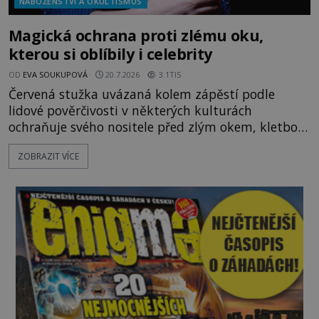
NÁBOŽENSTVÍ A OKULTISMUS
Magická ochrana proti zlému oku,
kterou si oblíbily i celebrity
OD
EVA SOUKUPOVÁ
20.7.2026
3.1TIS
Červená stužka uvázaná kolem zápěstí podle
lidové pověrčivosti v některých kulturách
ochraňuje svého nositele před zlým okem, kletbou,
která může přivodit neštěstí či nemoc. S tímto
ZOBRAZIT VÍCE
nenápadným symbolem magické ochrany lze
občas spatřit i různé celebrity včetně Madonny
nebo Leonarda DiCapria. Na Blízkém východě a v
židovských komunitách po celém světě, je