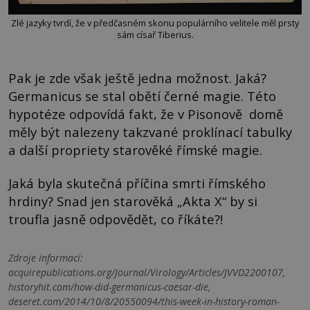
Zlé jazyky tvrdí, že v předčasném skonu populárního velitele měl prsty
sám císař Tiberius.
Pak je zde však ještě jedna možnost. Jaká?
Germanicus se stal obětí černé magie. Této
hypotéze odpovídá fakt, že v Pisonově domě
měly být nalezeny takzvané proklínací tabulky
a další propriety starověké římské magie.
Jaká byla skutečná příčina smrti římského
hrdiny? Snad jen starověká „Akta X“ by si
troufla jasně odpovědět, co říkáte?!
Zdroje informací:
acquirepublications.org/Journal/Virology/Articles/JVVD2200107,
historyhit.com/how-did-germanicus-caesar-die,
deseret.com/2014/10/8/20550094/this-week-in-history-roman-