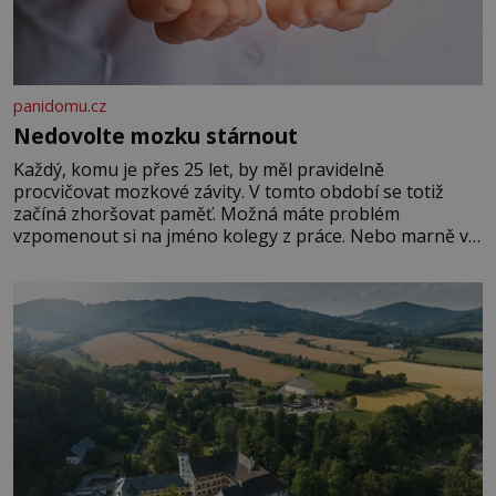
panidomu.cz
Nedovolte mozku stárnout
Každý, komu je přes 25 let, by měl pravidelně
procvičovat mozkové závity. V tomto období se totiž
začíná zhoršovat paměť. Možná máte problém
vzpomenout si na jméno kolegy z práce. Nebo marně v
paměti lovíte název knížky, kterou jste nedávno přečetli.
Je to opravdu tak, s věkem jako kdyby se paměť
rozhodla stávkovat. Cvičte