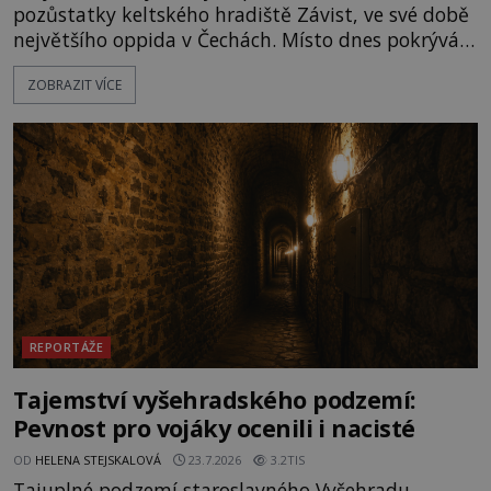
pozůstatky keltského hradiště Závist, ve své době
největšího oppida v Čechách. Místo dnes pokrývá
les, zbytky po kdysi monumentálním hradišti jsou
ZOBRAZIT VÍCE
ale v terénu patrné stále. Co dalšího tu po Keltech
zůstalo? Prozkoumejte to spolu s ENIGMOU! Na
vrch Hr
REPORTÁŽE
Tajemství vyšehradského podzemí:
Pevnost pro vojáky ocenili i nacisté
OD
HELENA STEJSKALOVÁ
23.7.2026
3.2TIS
Tajuplné podzemí staroslavného Vyšehradu