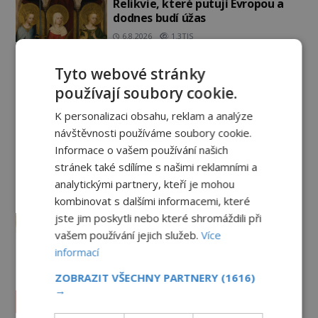
Relikvie, které putují Evropou a
dodnes budí úžas
6.8.2026
1.3TIS
Železný zázrak z Indie: Proč tento
Tyto webové stránky
sloup už 1 600 let nezná rez?
používají soubory cookie.
5.8.2026
2.1TIS
K personalizaci obsahu, reklam a analýze
návštěvnosti používáme soubory cookie.
Zrod legend o válečné lsti:
Informace o vašem používání našich
Opravdu na zmatení nepřítele
vypouštěli vypasené králíky?
stránek také sdílíme s našimi reklamními a
analytickými partnery, kteří je mohou
3.8.2026
3.3TIS
kombinovat s dalšími informacemi, které
Mapa Piriho Reise: Zakázané
jste jim poskytli nebo které shromáždili při
vědění starověku, nebo jen
vašem používání jejich služeb.
Více
geniální práce osmanského
informací
admirála?
1.8.2026
3.3TIS
ZOBRAZIT VŠECHNY PARTNERY
(1616)
→
Paranormální jevy