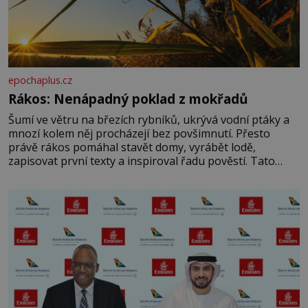
epochaplus.cz
Rákos: Nenápadný poklad z mokřadů
Šumí ve větru na březích rybníků, ukrývá vodní ptáky a
mnozí kolem něj procházejí bez povšimnutí. Přesto
právě rákos pomáhal stavět domy, vyrábět lodě,
zapisovat první texty a inspiroval řadu pověstí. Tato
skromná, ale užitečná rostlina provází člověka už tisíce
let. Většina lidí vnímá rákos jen jako obyčejnou kulisu
letního koupání. Stačí se však podívat