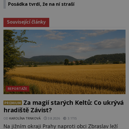
Posádka tvrdí, že na ní straší
Související články
REPORTÁŽE
Za magií starých Keltů: Co ukrývá
PREMIUM
hradiště Závist?
OD
KAROLÍNA TRNKOVÁ
3.8.2026
3.1TIS
Na jižním okraji Prahy naproti obci Zbraslav leží