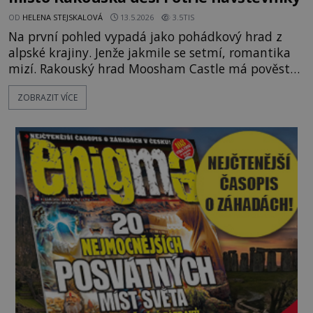
OD
HELENA STEJSKALOVÁ
13.5.2026
3.5TIS
Na první pohled vypadá jako pohádkový hrad z
alpské krajiny. Jenže jakmile se setmí, romantika
mizí. Rakouský hrad Moosham Castle má pověst
nejděsivějšího domu v celé zemi. Lidé tu údajně
ZOBRAZIT VÍCE
slyší kroky v prázdných chodbách, šeptání ze zdí i
nářek mrtvých. A záhadologové tvrdí, že zdejší
temná minulost mohla zanechat něco, co se
dodnes nepodařilo vysvětlit. Kamenný hrad stojí v
horách Salcburska u