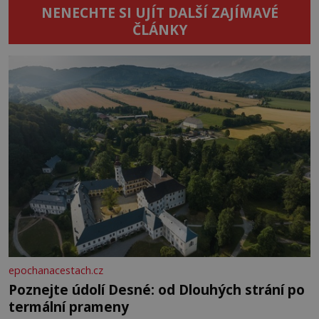
NENECHTE SI UJÍT DALŠÍ ZAJÍMAVÉ
ČLÁNKY
epochanacestach.cz
Poznejte údolí Desné: od Dlouhých strání po
termální prameny