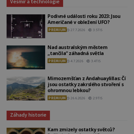
Vesmír a technologie
Podivné události roku 2023: Jsou
Američané v obležení UFO?
PREMIUM
27.7.2026
3.5TIS
Nad australským městem
„tančila“ záhadná světla
PREMIUM
4.7.2026
3.4TIS
Mimozemšťan z Andahuaylillas: Čí
jsou ostatky zakrslého stvoření s
ohromnou lebkou?
PREMIUM
26.6.2026
2.9TIS
Záhady historie
Kam zmizely ostatky světců?