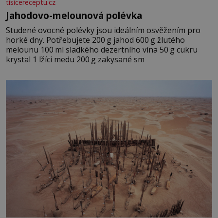
tisicereceptu.cz
Jahodovo-melounová polévka
Studené ovocné polévky jsou ideálním osvěžením pro
horké dny. Potřebujete 200 g jahod 600 g žlutého
melounu 100 ml sladkého dezertního vína 50 g cukru
krystal 1 lžíci medu 200 g zakysané sm