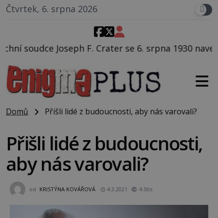
Čtvrtek, 6. srpna 2026
h F. Crater se 6. srpna 1930 navečeří ve své oblíbené 
Domů
Přišli lidé z budoucnosti, aby nás varovali?
Přišli lidé z budoucnosti,
aby nás varovali?
od
KRISTÝNA KOVÁŘOVÁ
4.3.2021
4.5tis