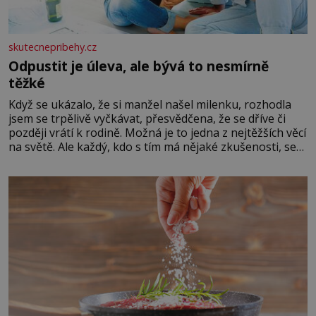
skutecnepribehy.cz
Odpustit je úleva, ale bývá to nesmírně
těžké
Když se ukázalo, že si manžel našel milenku, rozhodla
jsem se trpělivě vyčkávat, přesvědčena, že se dříve či
později vrátí k rodině. Možná je to jedna z nejtěžších věcí
na světě. Ale každý, kdo s tím má nějaké zkušenosti, se
zapřísahá, že pokud odpustíte, znatelně se vám uleví.
Když se ke mně doneslo, že si manžel pořídil milenku,