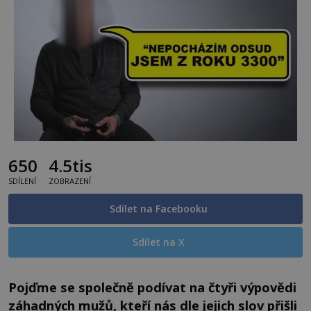
650
4.5tis
SDÍLENÍ
ZOBRAZENÍ
Sdílet na Facebooku
Sdílet na X
Pojďme se společně podívat na čtyři výpovědi
záhadných mužů, kteří nás dle jejich slov přišli