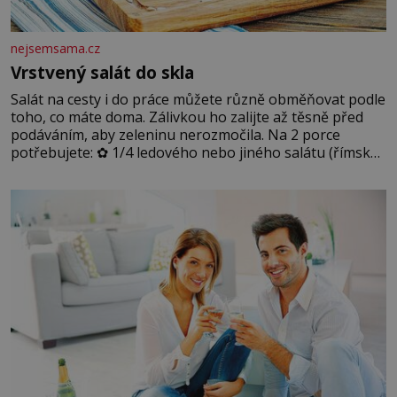
nejsemsama.cz
Vrstvený salát do skla
Salát na cesty i do práce můžete různě obměňovat podle
toho, co máte doma. Zálivkou ho zalijte až těsně před
podáváním, aby zeleninu nerozmočila. Na 2 porce
potřebujete: ✿ 1/4 ledového nebo jiného salátu (římský
salát, polníček…) ✿ 1 malá konzerva kukuřice ✿ ½
okurky ✿ 2 rajčata Zálivka: ✿ 4 lžíce olivového oleje ✿ 1
lžíci citronové šťávy ✿ ½ stroužku