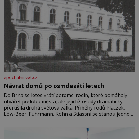
epochalnisvet.cz
Návrat domů po osmdesáti letech
Do Brna se letos vrátí potomci rodin, které pomáhaly
utvářet podobu města, ale jejichž osudy dramaticky
přerušila druhá světová válka. Příběhy rodů Placzek,
Löw-Beer, Fuhrmann, Kohn a Stiassni se stanou jednou
z hlavních dramaturgických linií festivalu židovské
kultury ŠTETL FEST 2026. Některé návraty nejsou
jednoduché. Místa, která si člověk pamatuje z rodinných
vyprávění, už dávno