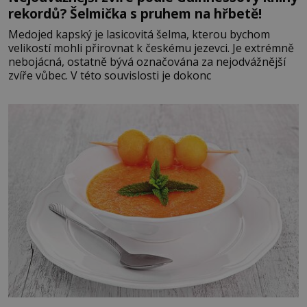
rekordů? Šelmička s pruhem na hřbetě!
Medojed kapský je lasicovitá šelma, kterou bychom
velikostí mohli přirovnat k českému jezevci. Je extrémně
nebojácná, ostatně bývá označována za nejodvážnější
zvíře vůbec. V této souvislosti je dokonc