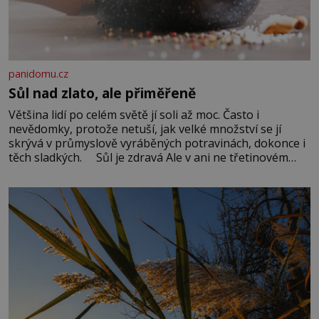
panidomu.cz
Sůl nad zlato, ale přiměřeně
Většina lidí po celém světě jí soli až moc. Často i
nevědomky, protože netuší, jak velké množství se jí
skrývá v průmyslově vyráběných potravinách, dokonce i
těch sladkých. Sůl je zdravá Ale v ani ne třetinovém
množství, než je pro většinu populace běžné. Její
základní složky– sodík a chlór – jsou zásadní pro
správné hospodaření