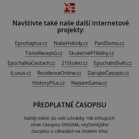
Navštivte také naše další internetové
projekty:
Epochaplus.cz
NašeHvězdy.cz
PaníDomu.cz
TisíceReceptů.cz
SkutečnéPříběhy.cz
EpochaNaCestach.cz
21Stoleti.cz
EpochálníSvět.cz
iLuxus.cz
RezidenceOnline.cz
DarujteČasopis.cz
HistoryPlus.cz
NejsemSama.cz
PŘEDPLATNÉ ČASOPISU
Každý měsíc do vaší schránky 108 strhujících
stran časopisu ENIGMA, nejčtenějšího
časopisu o záhadách na českém trhu!