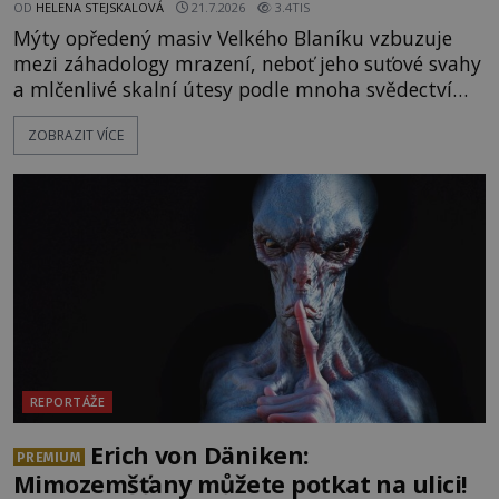
OD
HELENA STEJSKALOVÁ
21.7.2026
3.4TIS
Mýty opředený masiv Velkého Blaníku vzbuzuje
mezi záhadology mrazení, neboť jeho suťové svahy
a mlčenlivé skalní útesy podle mnoha svědectví
fungují jako anomální zóny, kde selhává lidské
ZOBRAZIT VÍCE
vnímání času i prostoru. Geologické anomálie hory
nenechávají nikoho chladným a esoterici i
badatelé zde odkrývají indicie, které propojují
prastaré pohanské kulty, keltské svatyně a zprávy
o lidech, kteří v
REPORTÁŽE
Erich von Däniken:
PREMIUM
Mimozemšťany můžete potkat na ulici!