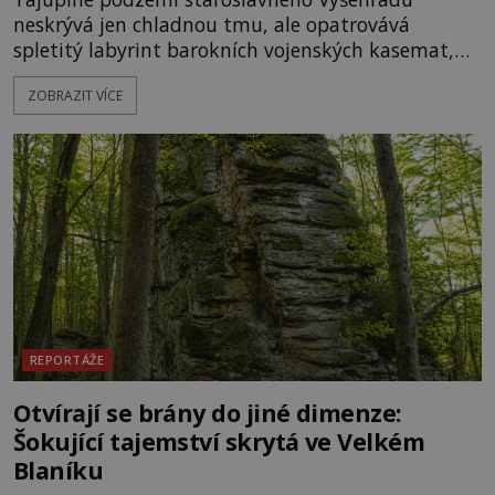
neskrývá jen chladnou tmu, ale opatrovává
spletitý labyrint barokních vojenských kasemat,
zapomenuté chrámy a vzácné národní poklady.
ZOBRAZIT VÍCE
Hluboko uvnitř mohutné skály nad řekou Vltavou
pulzuje skrytá historie, která se dodnes úspěšně
vyhýbá shonu moderní metropole. Místo, ke
kterému se vážou nejstarší české mýty, ve svých
temných útrobách střeží monumentální
REPORTÁŽE
Otvírají se brány do jiné dimenze:
Šokující tajemství skrytá ve Velkém
Blaníku