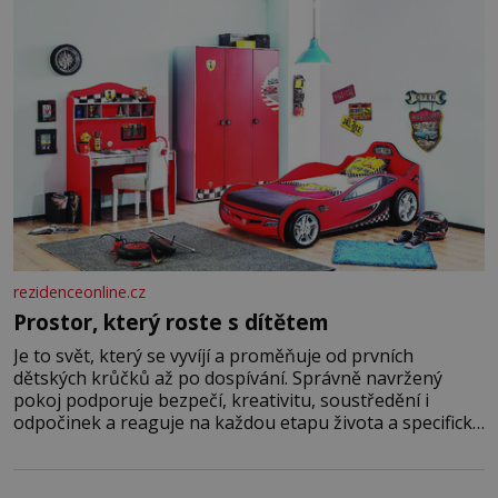
rezidenceonline.cz
Prostor, který roste s dítětem
Je to svět, který se vyvíjí a proměňuje od prvních
dětských krůčků až po dospívání. Správně navržený
pokoj podporuje bezpečí, kreativitu, soustředění i
odpočinek a reaguje na každou etapu života a specifické
potřeby dítěte. Pro nejmenší je klíčová jednoduchost,
měkkost a bezpečí, proto by pokoj miminka měl působit
především klidně a útulně. Předškolní věk je