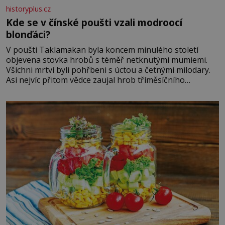
historyplus.cz
Kde se v čínské poušti vzali modroocí
blonďáci?
V poušti Taklamakan byla koncem minulého století
objevena stovka hrobů s téměř netknutými mumiemi.
Všichni mrtví byli pohřbeni s úctou a četnými milodary.
Asi nejvíc přitom vědce zaujal hrob tříměsíčního
chlapečka s modrou filcovou čapkou, z níž se draly
blonďaté vlásky. Fakt, že jsou těla dávných lidí nesmírně
dobře zachovalá, přičítají odborníci zdejším klimatickým
podmínkám. Sucho, prosolené písky a extrémně