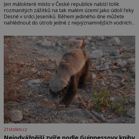
Jen málokteré místo v České republice nabízí tolik
rozmanitých zážitků na tak malém území jako údolí řeky
Desné v srdci Jeseníků. Během jediného dne můžete
nahlédnout do útrob jedné z nejvýznamnějších vodních
elektráren v Evropě, vydat se na horské hřebeny, projet
se na koloběžce a den zakončit poznáváním památek ve
Velkých Losinách nebo v termálním
21stoleti.cz
Nejodvážnější zvíře podle Guinnessovy knihy