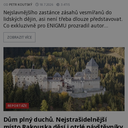
OD
PETR KOUTSKÝ
18.7.2026
3.4TIS
Nejslavnějšího zastánce zásahů vesmířanů do
lidských dějin, asi není třeba dlouze představovat.
Co exkluzivně pro ENIGMU prozradil autor
Vzpomínek na budoucnost, švýcarský badatel
ZOBRAZIT VÍCE
Erich von Däniken? Orbitální stanice Viking 1
přelétá na oběžné dráze nad rudou planetou. Když
je umělá družice od povrchu Marsu vzdálena asi
1873 kilometrů, nachá
REPORTÁŽE
Dům plný duchů. Nejstrašidelnější
místo Rakouska děsí i otrlé návštěvníky