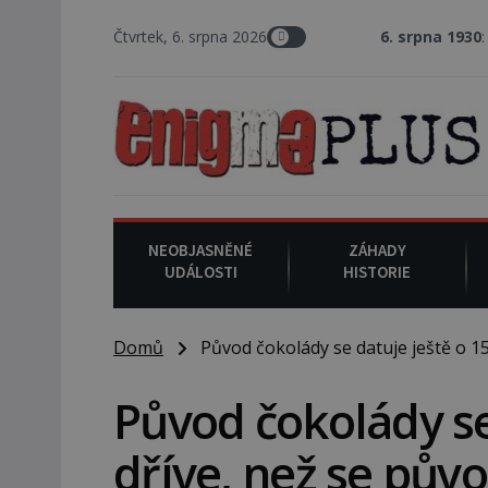
Čtvrtek, 6. srpna 2026
6. srpna 1930
: Americký vrchní s
NEOBJASNĚNÉ
ZÁHADY
UDÁLOSTI
HISTORIE
Domů
Původ čokolády se datuje ještě o 15
Původ čokolády se 
dříve, než se pů