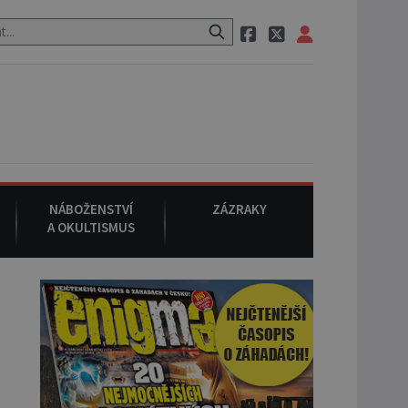
uraci, pak si na ulici zavolá taxi, nasedne do něj a už ho nikdy nikd
NÁBOŽENSTVÍ
ZÁZRAKY
A OKULTISMUS