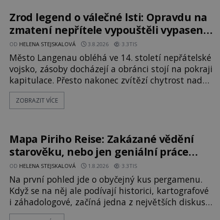
ztracených technologiích či tajemných
materiálech. Moderní metalurgie však ukazuje, že
Zrod legend o válečné lsti: Opravdu na
skutečné vysvětlení je ješt
zmatení nepřítele vypouštěli vypasené
králíky?
OD
HELENA STEJSKALOVÁ
3.8.2026
3.3TIS
Město Langenau obléhá ve 14. století nepřátelské
vojsko, zásoby docházejí a obránci stojí na pokraji
kapitulace. Přesto nakonec zvítězí chytrost nad
hrubou silou. Podle staré německé legendy
ZOBRAZIT VÍCE
vypustí obyvatelé za hradby dobře živeného
králíka, aby nepřítele přesvědčili, že uvnitř města
je jídla stále dost. Čas pracuje pro obléhatele. Ve
městě ubývají zásoby a každý den znamená další
Mapa Piriho Reise: Zakázané vědění
porci strádá
starověku, nebo jen geniální práce
osmanského admirála?
OD
HELENA STEJSKALOVÁ
1.8.2026
3.3TIS
Na první pohled jde o obyčejný kus pergamenu.
Když se na něj ale podívají historici, kartografové
i záhadologové, začíná jedna z největších diskusí
moderní historie. Osmanský admirál Piri Reis