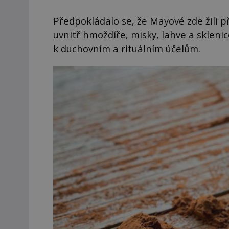
Předpokládalo se, že Mayové zde žili p
uvnitř hmoždíře, misky, lahve a skleni
k duchovním a rituálním účelům.