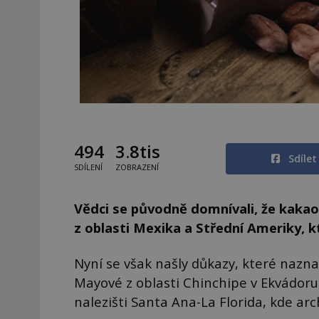
494
3.8tis
Sdíle
SDÍLENÍ
ZOBRAZENÍ
Vědci se původně domnívali, že kaka
z oblasti Mexika a Střední Ameriky, kt
Nyní se však našly důkazy, které naznač
Mayové z oblasti Chinchipe v Ekvádoru 
nalezišti Santa Ana-La Florida, kde ar