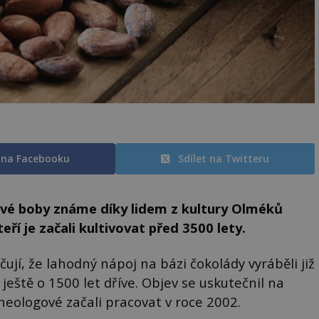
t na Facebooku
Sdílet na Twitteru
ové boby známe díky lidem z kultury Olméků
eří je začali kultivovat před 3500 lety.
ují, že lahodný nápoj na bázi čokolády vyráběli již
ještě o 1500 let dříve. Objev se uskutečnil na
cheologové začali pracovat v roce 2002.