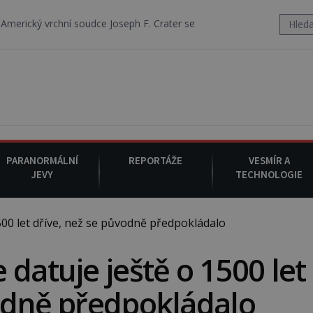
oudce Joseph F. Crater se 6. srpna 1930 navečeří ve své oblíbené resta
PARANORMÁLNÍ
REPORTÁŽE
VESMÍR A
JEVY
TECHNOLOGIE
00 let dříve, než se původně předpokládalo
datuje ještě o 1500 let
vodně předpokládalo