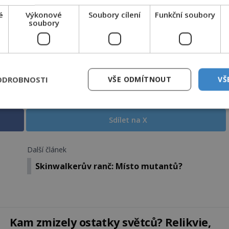
nepochopiteln...
é
Výkonové
Soubory cílení
Funkční soubory
ě byli lidé touto mimořádnou surovinou natolik
soubory
nam a používali ji při různých ceremoniích. Díky
 i po celém zbytku Ameriky“ dodal Blake.
ODROBNOSTI
VŠE ODMÍTNOUT
VŠ
Sdílet na X
Další článek
Skinwalkerův ranč: Místo mutantů?
Kam zmizely ostatky světců? Relikvie,