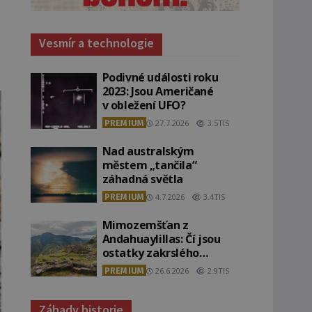
Vesmír a technologie
Podivné události roku
2023: Jsou Američané
v obležení UFO?
PREMIUM
27.7.2026
3.5TIS
Nad australským
městem „tančila“
záhadná světla
PREMIUM
4.7.2026
3.4TIS
Mimozemšťan z
Andahuaylillas: Čí jsou
ostatky zakrslého
stvoření s ohromnou
PREMIUM
26.6.2026
2.9TIS
lebkou?
Záhady historie