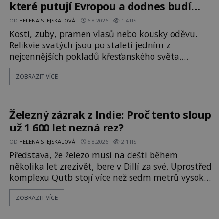
které putují Evropou a dodnes budí
úžas
OD
HELENA STEJSKALOVÁ
6.8.2026
1.4TIS
Kosti, zuby, pramen vlasů nebo kousky oděvu.
Relikvie svatých jsou po staletí jedním z
nejcennějších pokladů křesťanského světa.
Některé mají pečlivě doloženou historii, jiné
ZOBRAZIT VÍCE
provází záhady, krádeže i nečekané objevy. Jejich
osudy připomínají dobrodružné romány, přesto
se opírají o skutečné historické události. Ve
středověké Evropě mají relikvie mimořádnou
Železný zázrak z Indie: Proč tento sloup
hodnotu. Nejsou jen předmětem úcty
už 1 600 let nezná rez?
OD
HELENA STEJSKALOVÁ
5.8.2026
2.1TIS
Představa, že železo musí na dešti během
několika let zrezivět, bere v Dillí za své. Uprostřed
komplexu Qutb stojí více než sedm metrů vysoký
železný sloup, který už přibližně 1 600 let odolává
ZOBRAZIT VÍCE
počasí s jen nepatrnými stopami koroze. Jeho
mimořádná trvanlivost dlouho živí legendy o