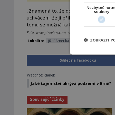
vstupenka...
Nezbytně nutn
„Znamená to, že dokonce už v této dob
soubory
uchváceni, že ji přikládali zvláštní výz
tomu se možná kakaový prášek rozšířil
Foto: www.gtreview.com, www.mnn.com
ZOBRAZIT P
Lokalita:
Jižní Amerika
Sdílet na Facebooku
Předchozí článek
Jaké tajemství ukrývá podzemí v Brně?
Související články