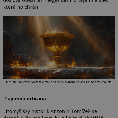
která ho chrání.
K místu se váže pověst o zakopaném zlatém kalichu a sedmi králích.
Tajemná ochrana
Litomyšlský historik Antonín Tomíček se
domnívá, že zde kdysi bylo keltské obětiště,