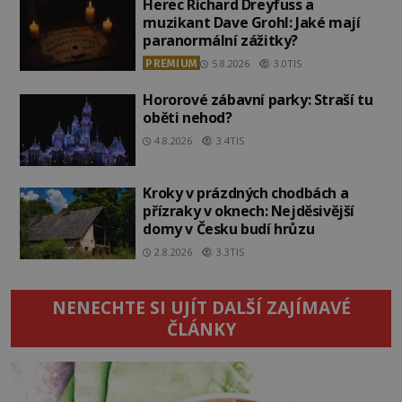
Herec Richard Dreyfuss a
muzikant Dave Grohl: Jaké mají
paranormální zážitky?
PREMIUM
5.8.2026
3.0TIS
Hororové zábavní parky: Straší tu
oběti nehod?
4.8.2026
3.4TIS
Kroky v prázdných chodbách a
přízraky v oknech: Nejděsivější
domy v Česku budí hrůzu
2.8.2026
3.3TIS
NENECHTE SI UJÍT DALŠÍ ZAJÍMAVÉ
ČLÁNKY