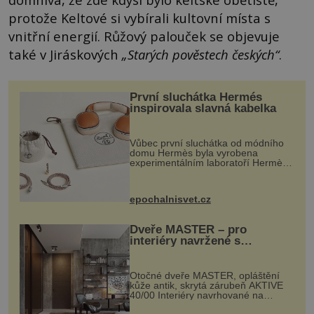
protože Keltové si vybírali kultovní místa s
vnitřní energií. Růžový palouček se objevuje
také v Jiráskových
„Starých pověstech českých“
.
První sluchátka Hermés
inspirovala slavná kabelka
Vůbec první sluchátka od módního
domu Hermès byla vyrobena
experimentálním laboratoří Hermès
Ateliers Horizons. Elegantní gadget
si vyžádal dva roky vývoje a chlubí
se ručně šitou hovězí kůží a
epochalnisvet.cz
kovový...
Dveře MASTER – pro
interiéry navržené s
rozumem i vášní!
Otočné dveře MASTER, opláštění
kůže antik, skrytá zárubeň AKTIVE
40/00 Interiéry navrhované na
zakázku často vyžadují atypické