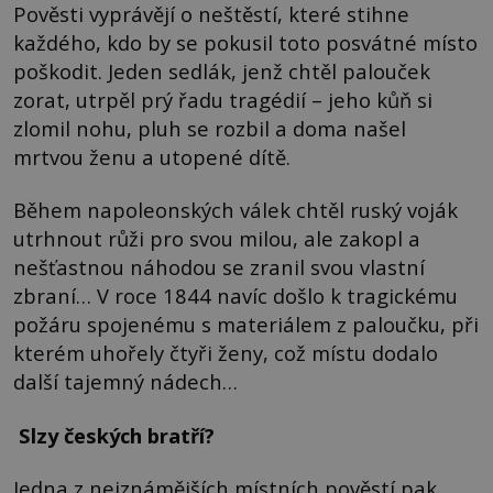
Pověsti vyprávějí o neštěstí, které stihne
každého, kdo by se pokusil toto posvátné místo
poškodit. Jeden sedlák, jenž chtěl palouček
zorat, utrpěl prý řadu tragédií – jeho kůň si
zlomil nohu, pluh se rozbil a doma našel
mrtvou ženu a utopené dítě.
Během napoleonských válek chtěl ruský voják
utrhnout růži pro svou milou, ale zakopl a
nešťastnou náhodou se zranil svou vlastní
zbraní… V roce 1844 navíc došlo k tragickému
požáru spojenému s materiálem z paloučku, při
kterém uhořely čtyři ženy, což místu dodalo
další tajemný nádech…
Slzy českých bratří?
Jedna z nejznámějších místních pověstí pak