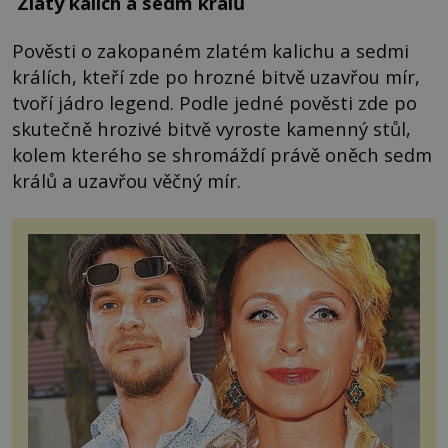
Zlatý kalich a sedm králů
Pověsti o zakopaném zlatém kalichu a sedmi
králích, kteří zde po hrozné bitvě uzavřou mír,
tvoří jádro legend. Podle jedné pověsti zde po
skutečně hrozivé bitvě vyroste kamenný stůl,
kolem kterého se shromáždí právě oněch sedm
králů a uzavřou věčný mír.