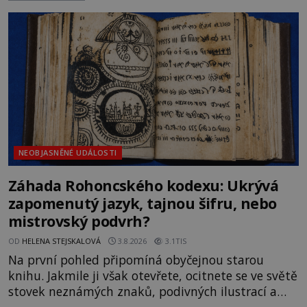
rodí jedna z nejslavnějších „kleteb“ 20. století. Je
na legendě něco pravdy, nebo jde jen o fascinující
souhru okolností? Když antropolog Michail
Gerasimov (1907-1970) a
NEOBJASNĚNÉ UDÁLOSTI
Záhada Rohoncského kodexu: Ukrývá
zapomenutý jazyk, tajnou šifru, nebo
mistrovský podvrh?
OD
HELENA STEJSKALOVÁ
3.8.2026
3.1TIS
Na první pohled připomíná obyčejnou starou
knihu. Jakmile ji však otevřete, ocitnete se ve světě
stovek neznámých znaků, podivných ilustrací a