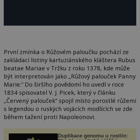
První zmínka o Růžovém paloučku pochází ze
zakládací listiny kartuziánského kláštera Rubus
beatae Mariae v Tržku z roku 1378, kde může
být interpretován jako „Růžový palouček Panny
Marie.“ Do širšího povědomí ho uvedl v roce
1834 spisovatel V. J. Picek, který v článku
„Červený palouček“ spojil místo porostlé růžemi
s legendou o ruských vojácích modlících se zde
během tažení proti Napoleonovi.
Duplikace genomu u rostlin: