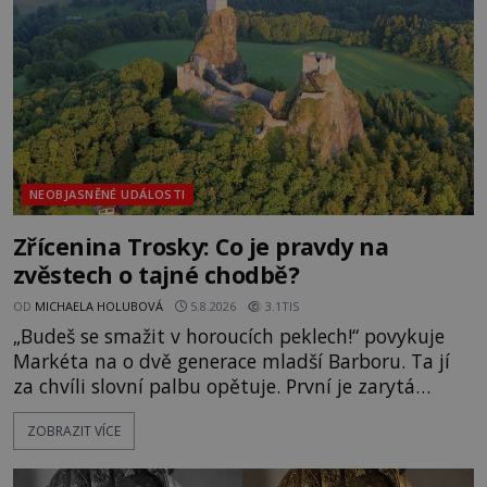
Surat. Gu
NEOBJASNĚNÉ UDÁLOSTI
Zřícenina Trosky: Co je pravdy na
zvěstech o tajné chodbě?
OD
MICHAELA HOLUBOVÁ
5.8.2026
3.1TIS
„Budeš se smažit v horoucích peklech!“ povykuje
Markéta na o dvě generace mladší Barboru. Ta jí
za chvíli slovní palbu opětuje. První je zarytá
katolička, druhá přesvědčená kališnice. A každá z
ZOBRAZIT VÍCE
nich se usídlí na jedné z věží slavného hradu
Trosky. Šlechtic Ota IV. z Bergova (1399–1452) patří
mezi vůdce protihusitského boje. Za manželku má