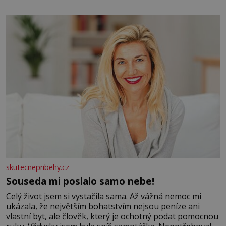
elektráren v Evropě, vydat se na horské hřebeny, projet
se na koloběžce a den zakončit poznáváním památek ve
Velkých Losinách nebo v termálním
skutecnepribehy.cz
Souseda mi poslalo samo nebe!
Celý život jsem si vystačila sama. Až vážná nemoc mi
ukázala, že největším bohatstvím nejsou peníze ani
vlastní byt, ale člověk, který je ochotný podat pomocnou