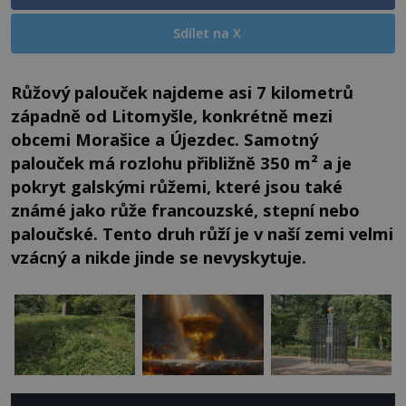
Sdílet na X
Růžový palouček najdeme asi 7 kilometrů
západně od Litomyšle, konkrétně mezi
obcemi Morašice a Újezdec. Samotný
palouček má rozlohu přibližně 350 m² a je
pokryt galskými růžemi, které jsou také
známé jako růže francouzské, stepní nebo
paloučské. Tento druh růží je v naší zemi velmi
vzácný a nikde jinde se nevyskytuje.