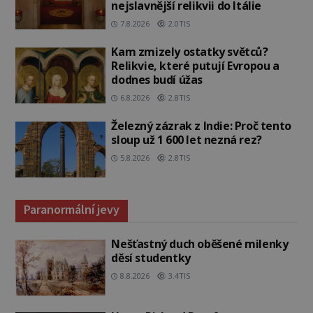
nejslavnější relikvii do Itálie
7.8.2026
2.0TIS
Kam zmizely ostatky světců?
Relikvie, které putují Evropou a
dodnes budí úžas
6.8.2026
2.8TIS
Železný zázrak z Indie: Proč tento
sloup už 1 600 let nezná rez?
5.8.2026
2.8TIS
Paranormální jevy
Nešťastný duch oběšené milenky
děsí studentky
8.8.2026
3.4TIS