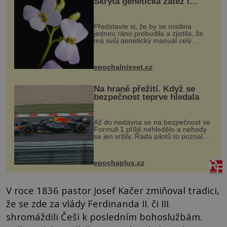
Skrytá genetická zátěž i
evoluční výhoda
Představte si, že by se rostlina
jednou ráno probudila a zjistila, že
má svůj genetický manuál celý
dvakrát. Přesně to se občas v
přírodě stane – a podle nového
výzkumu to může být pro druhy
epochalnisvet.cz
vstupenka...
Na hraně přežití. Když se
bezpečnost teprve hledala
Až do nedávna se na bezpečnost ve
Formuli 1 příliš nehledělo a nehody
se jen vršily. Řada pilotů to poznala
na vlastní kůži, často s trvalými
následky nebo bohužel i ztrátou
života. Dnes nepochopiteln...
epochaplus.cz
V roce 1836 pastor Josef Kačer zmiňoval tradici,
že se zde za vlády Ferdinanda II. či III.
shromáždili Češi k posledním bohoslužbám.