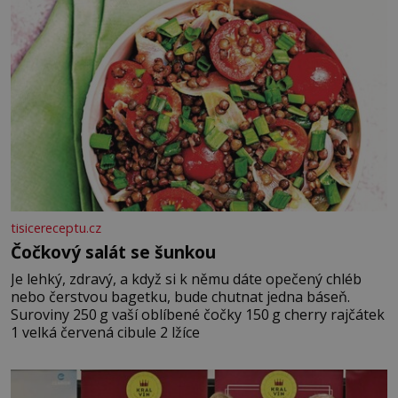
tisicereceptu.cz
Čočkový salát se šunkou
Je lehký, zdravý, a když si k němu dáte opečený chléb
nebo čerstvou bagetku, bude chutnat jedna báseň.
Suroviny 250 g vaší oblíbené čočky 150 g cherry rajčátek
1 velká červená cibule 2 lžíce