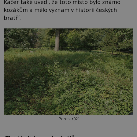
Kačer také uvedl, že toto místo bylo známo
kozákům a mělo význam v historii českých
bratří.
Porost růží