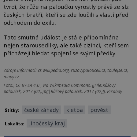
tvrdí, že růže na paloučku vyrostly právě ze slz
českých bratří, kteří se zde loučili s vlastí před
odchodem do exilu.
Tato smutná událost je stále připomínána
nejen starousedlíky, ale také cizinci, kteří sem
přicházejí hledat spojení se svými předky.
Zdroje informací:
cs.wikipedia.org, ruzovypaloucek.cz, toulejse.cz,
mapy.cz
Foto:, CC BY-SA 4.0 , via Wikimedia Commons, [[File:Růžový
palouček, 2017 (02).jpg|Růžový palouček, 2017 (02)]], Pixabay
české záhady
kletba
pověst
Štítky:
Jihočeský kraj
Lokalita: