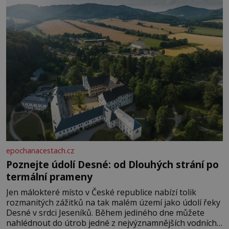
rozhodla stávkovat. Cvičte
epochanacestach.cz
Poznejte údolí Desné: od Dlouhých strání po
termální prameny
Jen málokteré místo v České republice nabízí tolik
rozmanitých zážitků na tak malém území jako údolí řeky
Desné v srdci Jeseníků. Během jediného dne můžete
nahlédnout do útrob jedné z nejvýznamnějších vodních