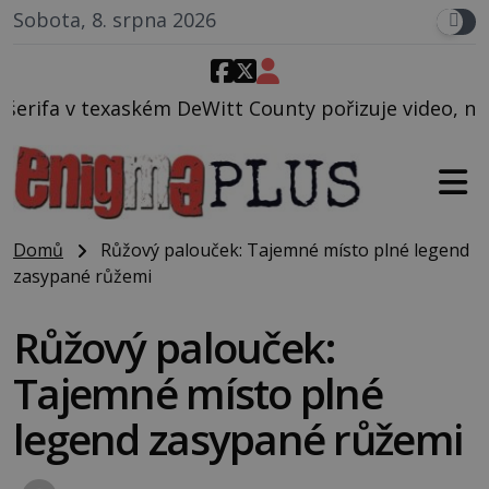
Sobota, 8. srpna 2026
Witt County pořizuje video, na kterém před jeho voz
Domů
Růžový palouček: Tajemné místo plné legend
zasypané růžemi
Růžový palouček:
Tajemné místo plné
legend zasypané růžemi