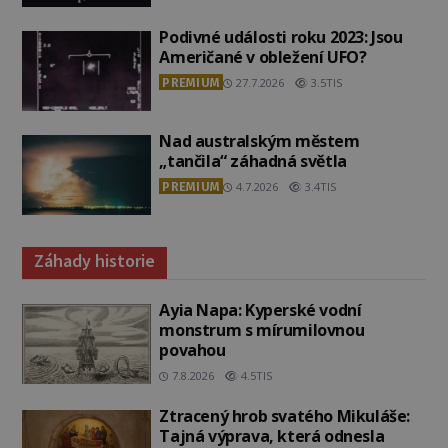
Podivné události roku 2023: Jsou
Američané v obležení UFO?
PREMIUM
27.7.2026
3.5TIS
Nad australským městem
„tančila“ záhadná světla
PREMIUM
4.7.2026
3.4TIS
Záhady historie
Ayia Napa: Kyperské vodní
monstrum s mírumilovnou
povahou
7.8.2026
4.5TIS
Ztracený hrob svatého Mikuláše:
Tajná výprava, která odnesla