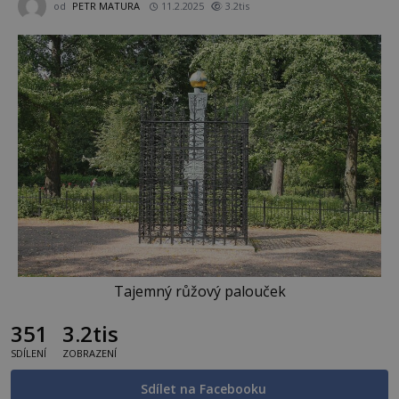
od
PETR MATURA
11.2.2025
3.2tis
Tajemný růžový palouček
351
3.2tis
SDÍLENÍ
ZOBRAZENÍ
Sdílet na Facebooku