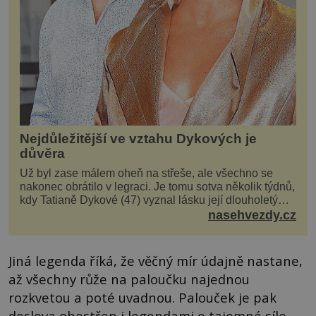
Nejdůležitější ve vztahu Dykových je
důvěra
Už byl zase málem oheň na střeše, ale všechno se
nakonec obrátilo v legraci. Je tomu sotva několik týdnů,
kdy Tatianě Dykové (47) vyznal lásku její dlouholetý
kolega a kamarád. Lidé si hned mysleli, ž...
nasehvezdy.cz
Jiná legenda říká, že věčný mír údajně nastane,
až všechny růže na paloučku najednou
rozkvetou a poté uvadnou. Palouček je pak
doslova obestřen i legendami o tajemné síle,