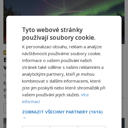
Tyto webové stránky
používají soubory cookie.
NEOBJASNĚNÉ UDÁLOSTI
K personalizaci obsahu, reklam a analýze
Co se všechno semlelo poblíž
návštěvnosti používáme soubory cookie.
PREMIUM
Bridgewateru? UFO na obloze, monstra
Informace o vašem používání našich
v bažinách!
stránek také sdílíme s našimi reklamními a
analytickými partnery, kteří je mohou
OD
ADRIANA VOJTÍŠKOVÁ
8.8.2026
521
kombinovat s dalšími informacemi, které
Nad bridgewaterským okolím září jasné sluneční
jste jim poskytli nebo které shromáždili při
světlo, když se náhle stane cosi nečekaného. Dne
vašem používání jejich služeb.
Více
10. května roku 1760 v deset hodin dopoledne zde
informací
dojde k vůbec prvnímu historicky doloženému
ZOBRAZIT VÍCE
přeletu UFO. Podle záznamů vyzařuje takové
ZOBRAZIT VŠECHNY PARTNERY
(1616)
světlo, že vypadá jako „koule hořícího ohně“. Jde
→
jen o nějaký optický klam, nebo se zde skutečně