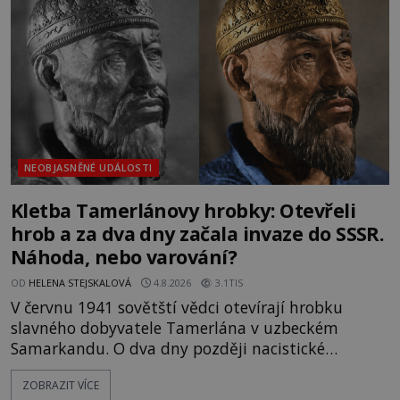
skutečně jistou
NEOBJASNĚNÉ UDÁLOSTI
Kletba Tamerlánovy hrobky: Otevřeli
hrob a za dva dny začala invaze do SSSR.
Náhoda, nebo varování?
OD
HELENA STEJSKALOVÁ
4.8.2026
3.1TIS
V červnu 1941 sovětští vědci otevírají hrobku
slavného dobyvatele Tamerlána v uzbeckém
Samarkandu. O dva dny později nacistické
Německo zahajuje operaci Barbarossa a napadá
ZOBRAZIT VÍCE
Sovětský svaz. Shoda dat je natolik zarážející, že se