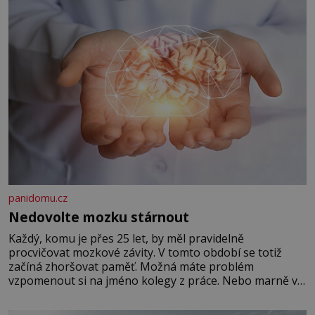
panidomu.cz
Nedovolte mozku stárnout
Každý, komu je přes 25 let, by měl pravidelně
procvičovat mozkové závity. V tomto období se totiž
začíná zhoršovat paměť. Možná máte problém
vzpomenout si na jméno kolegy z práce. Nebo marně v
paměti lovíte název knížky, kterou jste nedávno přečetli.
Je to opravdu tak, s věkem jako kdyby se paměť