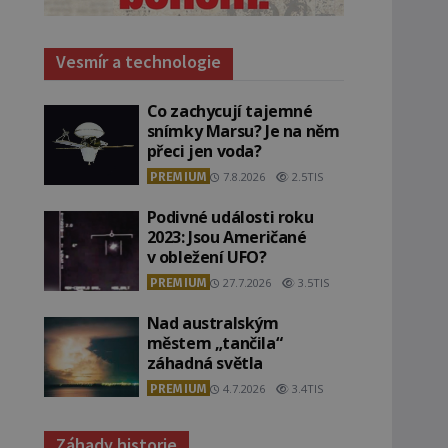
Vesmír a technologie
Co zachycují tajemné
snímky Marsu? Je na něm
přeci jen voda?
PREMIUM
7.8.2026
2.5TIS
Podivné události roku
2023: Jsou Američané
v obležení UFO?
PREMIUM
27.7.2026
3.5TIS
Nad australským
městem „tančila“
záhadná světla
PREMIUM
4.7.2026
3.4TIS
Záhady historie