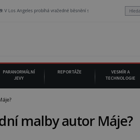
bíhá vražedné běsnění satanistického gangu vedeného Charlesem M
PARANORMÁLNÍ
REPORTÁŽE
VESMÍR A
JEVY
TECHNOLOGIE
Máje?
radní malby autor Máje?