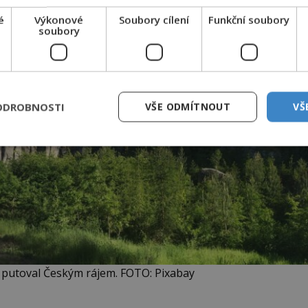
é
Výkonové
Soubory cílení
Funkční soubory
soubory
ODROBNOSTI
VŠE ODMÍTNOUT
VŠ
 putoval Českým rájem. FOTO: Pixabay