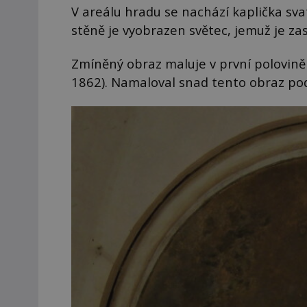
V areálu hradu se nachází kaplička sv
stěně je vyobrazen světec, jemuž je za
Zmíněný obraz maluje v první polovině 
1862). Namaloval snad tento obraz po