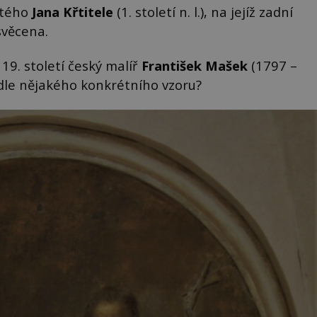
atého
Jana Křtitele
(1. století n. l.), na jejíž zadní
svěcena.
19. století český malíř
František Mašek
(1797 –
dle nějakého konkrétního vzoru?