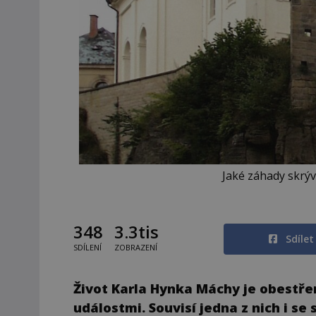
Jaké záhady skrýv
348
3.3tis
Sdíle
SDÍLENÍ
ZOBRAZENÍ
Život Karla Hynka Máchy je obestř
událostmi. Souvisí jedna z nich i 