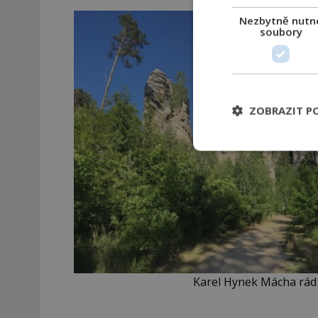
Nezbytně nutn
soubory
ZOBRAZIT P
Karel Hynek Mácha rád