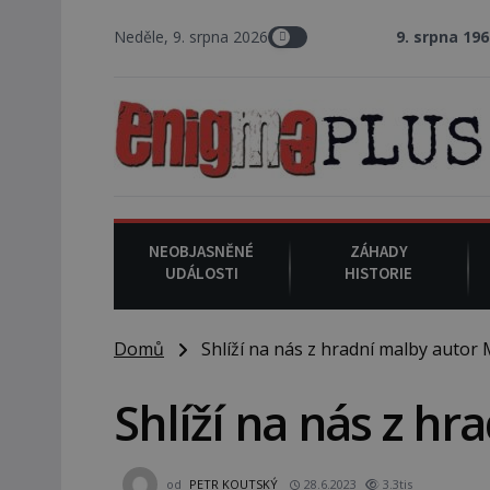
Neděle, 9. srpna 2026
9. srpna 1969
: V Los Angeles pro
NEOBJASNĚNÉ
ZÁHADY
UDÁLOSTI
HISTORIE
Domů
Shlíží na nás z hradní malby autor 
Shlíží na nás z h
od
PETR KOUTSKÝ
28.6.2023
3.3tis