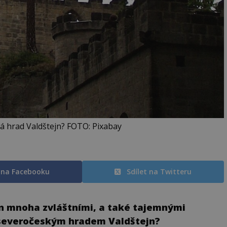
á hrad Valdštejn? FOTO: Pixabay
t na Facebooku
Sdílet na Twitteru
en mnoha zvláštními, a také tajemnými
se severočeským hradem Valdštejn?