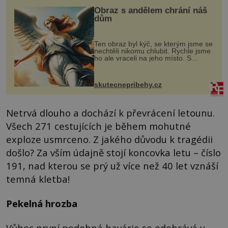
Obraz s andělem chrání náš
dům
Ten obraz byl kýč, se kterým jsme se
nechtěli nikomu chlubit. Rychle jsme
ho ale vraceli na jeho místo. S
manželem Vaškem jsme si pořídili
chaloupku, takový domek na severu
Čech, kde jsme si naplánova...
skutecnepribehy.cz
Netrvá dlouho a dochází k převrácení letounu.
Všech 271 cestujících je během mohutné
exploze usmrceno. Z jakého důvodu k tragédii
došlo? Za vším údajně stojí koncovka letu – číslo
191, nad kterou se prý už více než 40 let vznáší
temná kletba!
Pekelná hrozba
Vůbec první podobná havárie se odehrává v