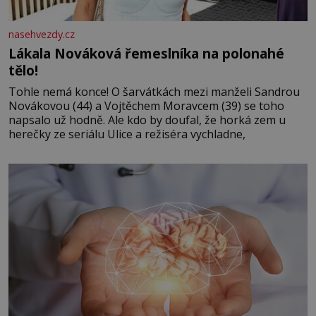
nasehvezdy.cz
Lákala Nováková řemeslníka na polonahé
tělo!
Tohle nemá konce! O šarvátkách mezi manželi Sandrou
Novákovou (44) a Vojtěchem Moravcem (39) se toho
napsalo už hodně. Ale kdo by doufal, že horká zem u
herečky ze seriálu Ulice a režiséra vychladne,