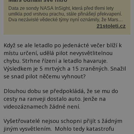
Data ze sondy NASA InSight, která před třemi lety
umlkla pod vrstvou prachu, stále přinášejí překvapení.
Dva nezávislé vědecké týmy nyní oznámily, že Mars
má nejen plášť plný trosek z dávných impaktů,...
21stoleti.cz
Když se ale letadlo po jedenácté večer blíží k
místu určení, udělá pilot nevysvětlitelnou
chybu. Strhne řízení a letadlo havaruje.
Výsledkem je 5 mrtvých a 15 zraněných. Snažil
se snad pilot něčemu vyhnout?
Dlouhou dobu se předpokládá, že se mu do
cesty na ranveji dostalo auto. Jenže na
videozáznamech žádné není.
Vyšetřovatelé nejsou schopni přijít s žádným
jiným vysvětlením. Mohlo tedy katastrofu