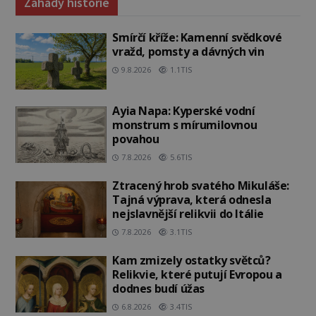
Záhady historie
Smírčí kříže: Kamenní svědkové
vražd, pomsty a dávných vin
9.8.2026
1.1TIS
Ayia Napa: Kyperské vodní
monstrum s mírumilovnou
povahou
7.8.2026
5.6TIS
Ztracený hrob svatého Mikuláše:
Tajná výprava, která odnesla
nejslavnější relikvii do Itálie
7.8.2026
3.1TIS
Kam zmizely ostatky světců?
Relikvie, které putují Evropou a
dodnes budí úžas
6.8.2026
3.4TIS