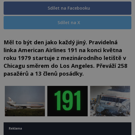
Sdílet na Facebooku
Sdílet na X
Měl to být den jako každý jiný. Pravidelná
linka American Airlines 191 na konci května
roku 1979 startuje z mezinárodního letiště v
Chicagu směrem do Los Angeles. Převáží 258
pasažérů a 13 členů posádky.
Reklama