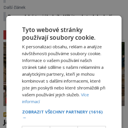
Další článek
Bermudský trojúhelník: Hřbitov letadel a lodí
Tyto webové stránky
Související články
používají soubory cookie.
K personalizaci obsahu, reklam a analýze
návštěvnosti používáme soubory cookie.
Informace o vašem používání našich
stránek také sdílíme s našimi reklamními a
analytickými partnery, kteří je mohou
kombinovat s dalšími informacemi, které
jste jim poskytli nebo které shromáždili při
vašem používání jejich služeb.
Více
NEOBJASNĚNÉ UDÁLOSTI
informací
ZOBRAZIT VŠECHNY PARTNERY
(1616)
Temné události v Hřensku 1987:
PREMIUM
→
Jak zemřeli tři mladí trampové?