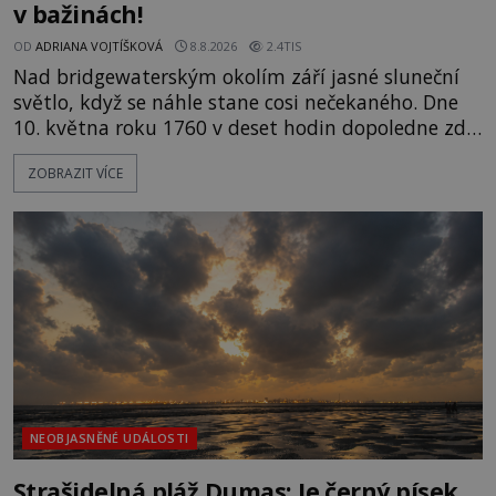
v bažinách!
OD
ADRIANA VOJTÍŠKOVÁ
8.8.2026
2.4TIS
Nad bridgewaterským okolím září jasné sluneční
světlo, když se náhle stane cosi nečekaného. Dne
10. května roku 1760 v deset hodin dopoledne zde
dojde k vůbec prvnímu historicky doloženému
ZOBRAZIT VÍCE
přeletu UFO. Podle záznamů vyzařuje takové
světlo, že vypadá jako „koule hořícího ohně“. Jde
jen o nějaký optický klam, nebo se zde skutečně
právě vznáší mimozemská loď
NEOBJASNĚNÉ UDÁLOSTI
Strašidelná pláž Dumas: Je černý písek