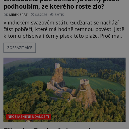
podhoubím, ze kterého roste zlo?
OD
MIREK BRÁT
6.8.2026
5.9TIS
V indickém svazovém státu Gudžarát se nachází
část pobřeží, které má hodně temnou pověst. Jistě
k tomu přispívá i černý písek této pláže. Proč má
pláž takové netypické zbarvení? Nakolik jsou
ZOBRAZIT VÍCE
pravdivé historky, že zde došlo k nevysvětlitelným
zmizením turistů? Ti, kteří se nebojí, nás mohou
následovat. Vstupujeme na pláž Dumas ve městě
Surat. Gu
NEOBJASNĚNÉ UDÁLOSTI