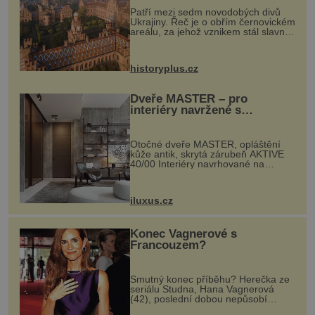
Patří mezi sedm novodobých divů
Ukrajiny. Řeč je o obřím černovickém
areálu, za jehož vznikem stál slavný
český architekt Josef Hlávka. Ten si
na něm dal mimořádně záležet. Jeho
stavební plány by při ...
historyplus.cz
Dveře MASTER – pro
interiéry navržené s
rozumem i vášní!
Otočné dveře MASTER, opláštění
kůže antik, skrytá zárubeň AKTIVE
40/00 Interiéry navrhované na
zakázku často vyžadují atypické
rozměry nejen nábytku, ale i
otvorových prvků. Technické zázemí
iluxus.cz
dnes umož...
Konec Vagnerové s
Francouzem?
Smutný konec příběhu? Herečka ze
seriálu Studna, Hana Vagnerová
(42), poslední dobou nepůsobí
nejšťastněji. Ačkoli časy její anorexie