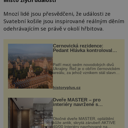
Mnozí lidé jsou přesvědčeni, že události ze
Svatební košile jsou inspirované reálným děním
odehrávajícím se právě v okolí hřbitova.
Černovická rezidence:
Pedant Hlávka kontroloval
každou cihlu
Patří mezi sedm novodobých divů
Ukrajiny. Řeč je o obřím černovickém
areálu, za jehož vznikem stál slavný
český architekt Josef Hlávka. Ten si
na něm dal mimořádně záležet. Jeho
stavební plány by při ...
historyplus.cz
Dveře MASTER – pro
interiéry navržené s
rozumem i vášní!
Otočné dveře MASTER, opláštění
kůže antik, skrytá zárubeň AKTIVE
40/00 Interiéry navrhované na