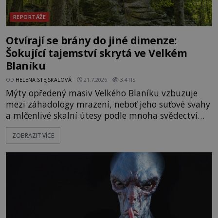
REPORTÁŽE
Otvírají se brány do jiné dimenze:
Šokující tajemství skrytá ve Velkém
Blaníku
OD
HELENA STEJSKALOVÁ
21.7.2026
3.4TIS
Mýty opředený masiv Velkého Blaníku vzbuzuje
mezi záhadology mrazení, neboť jeho suťové svahy
a mlčenlivé skalní útesy podle mnoha svědectví
fungují jako anomální zóny, kde selhává lidské
ZOBRAZIT VÍCE
vnímání času i prostoru. Geologické anomálie hory
nenechávají nikoho chladným a esoterici i
badatelé zde odkrývají indicie, které propojují
prastaré pohanské kulty, keltské svatyně a zprávy
o lidech, kteří v