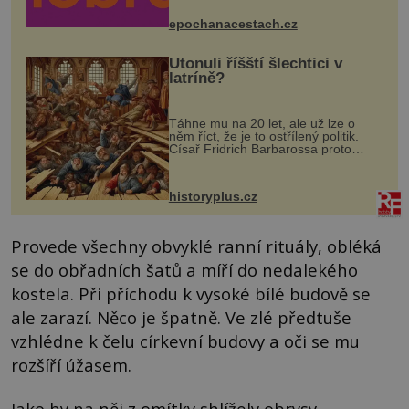
mohou těšit na víno, burčák, pes...
epochanacestach.cz
Utonuli říšští šlechtici v
latríně?
Táhne mu na 20 let, ale už lze o
něm říct, že je to ostřílený politik.
Císař Fridrich Barbarossa proto
posílá svého syna a dědice Jindřicha
VI. do Erfurtu, aby se stal
prostředníkem při řešení sporu m...
historyplus.cz
Provede všechny obvyklé ranní rituály, obléká
se do obřadních šatů a míří do nedalekého
kostela. Při příchodu k vysoké bílé budově se
ale zarazí. Něco je špatně. Ve zlé předtuše
vzhlédne k čelu církevní budovy a oči se mu
rozšíří úžasem.
Jako by na něj z omítky shlížely obrysy