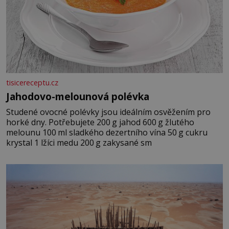
tisicereceptu.cz
Jahodovo-melounová polévka
Studené ovocné polévky jsou ideálním osvěžením pro
horké dny. Potřebujete 200 g jahod 600 g žlutého
melounu 100 ml sladkého dezertního vína 50 g cukru
krystal 1 lžíci medu 200 g zakysané sm