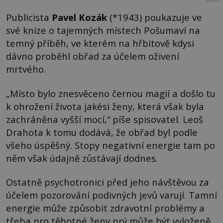
Publicista
Pavel Kozák
(*1943) poukazuje ve
své knize o tajemných místech Pošumaví na
temný příběh, ve kterém na hřbitově kdysi
dávno proběhl obřad za účelem oživení
mrtvého.
„Místo bylo znesvěceno černou magií a došlo tu
k ohrožení života jakési ženy, která však byla
zachráněna vyšší mocí,“ píše spisovatel. Leoš
Drahota k tomu dodává, že obřad byl podle
všeho úspěšný. Stopy negativní energie tam po
něm však údajně zůstávají dodnes.
Ostatně psychotronici před jeho návštěvou za
účelem pozorování podivných jevů varují. Tamní
energie může způsobit zdravotní problémy a
třeba pro těhotné ženy prý může být vyloženě