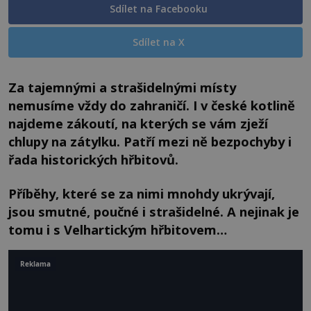
Sdílet na Facebooku
Sdílet na X
Za tajemnými a strašidelnými místy
nemusíme vždy do zahraničí. I v české kotlině
najdeme zákoutí, na kterých se vám zježí
chlupy na zátylku. Patří mezi ně bezpochyby i
řada historických hřbitovů.
Příběhy, které se za nimi mnohdy ukrývají,
jsou smutné, poučné i strašidelné. A nejinak je
tomu i s Velhartickým hřbitovem…
Reklama