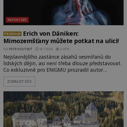
REPORTÁŽE
Erich von Däniken:
PREMIUM
Mimozemšťany můžete potkat na ulici!
OD
PETR KOUTSKÝ
18.7.2026
3.4TIS
Nejslavnějšího zastánce zásahů vesmířanů do
lidských dějin, asi není třeba dlouze představovat.
Co exkluzivně pro ENIGMU prozradil autor
Vzpomínek na budoucnost, švýcarský badatel
ZOBRAZIT VÍCE
Erich von Däniken? Orbitální stanice Viking 1
přelétá na oběžné dráze nad rudou planetou. Když
je umělá družice od povrchu Marsu vzdálena asi
1873 kilometrů, nachá