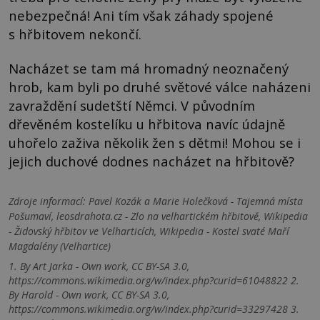
nebezpečná! Ani tím však záhady spojené
s hřbitovem nekončí.
Nacházet se tam má hromadný neoznačený
hrob, kam byli po druhé světové válce naházeni
zavraždění sudetští Němci. V původním
dřevěném kostelíku u hřbitova navíc údajně
uhořelo zaživa několik žen s dětmi! Mohou se i
jejich duchové dodnes nacházet na hřbitově?
Zdroje informací:
Pavel Kozák a Marie Holečková - Tajemná místa
Pošumaví, leosdrahota.cz - Zlo na velhartickém hřbitově, Wikipedia
- Židovský hřbitov ve Velharticích, Wikipedia - Kostel svaté Maří
Magdalény (Velhartice)
1. By Art Jarka - Own work, CC BY-SA 3.0,
https://commons.wikimedia.org/w/index.php?curid=61048822 2.
By Harold - Own work, CC BY-SA 3.0,
https://commons.wikimedia.org/w/index.php?curid=33297428 3.