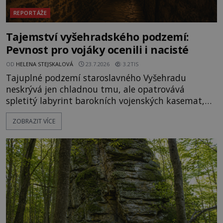
REPORTÁŽE
Tajemství vyšehradského podzemí:
Pevnost pro vojáky ocenili i nacisté
OD
HELENA STEJSKALOVÁ
23.7.2026
3.2TIS
Tajuplné podzemí staroslavného Vyšehradu
neskrývá jen chladnou tmu, ale opatrovává
spletitý labyrint barokních vojenských kasemat,
zapomenuté chrámy a vzácné národní poklady.
ZOBRAZIT VÍCE
Hluboko uvnitř mohutné skály nad řekou Vltavou
pulzuje skrytá historie, která se dodnes úspěšně
vyhýbá shonu moderní metropole. Místo, ke
kterému se vážou nejstarší české mýty, ve svých
temných útrobách střeží monumentální