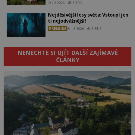
2.8.2026
3.3TIS
Nejděsivější lesy světa: Vstoupí jen
ti nejodvážnější!
PREMIUM
1.8.2026
3.5TIS
NENECHTE SI UJÍT DALŠÍ ZAJÍMAVÉ
ČLÁNKY