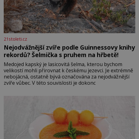
21stoleti.cz
Nejodvážnější zvíře podle Guinnessovy knihy
rekordů? Šelmička s pruhem na hřbetě!
Medojed kapský je lasicovitá šelma, kterou bychom
velikostí mohli přirovnat k českému jezevci. Je extrémně
nebojácná, ostatně bývá označována za nejodvážnější
zvíře vůbec. V této souvislosti je dokonc