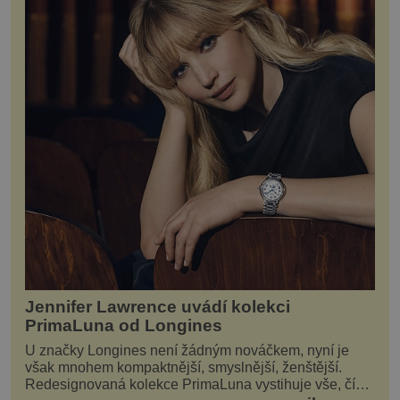
Jennifer Lawrence uvádí kolekci
PrimaLuna od Longines
U značky Longines není žádným nováčkem, nyní je
však mnohem kompaktnější, smyslnější, ženštější.
Redesignovaná kolekce PrimaLuna vystihuje vše, čím