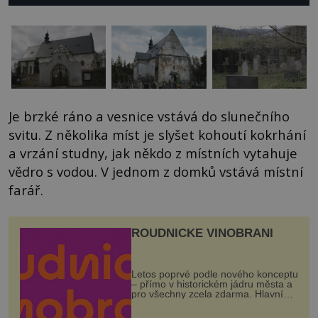
Je brzké ráno a vesnice vstává do slunečního
svitu. Z několika míst je slyšet kohoutí kokrhání
a vrzání studny, jak někdo z místních vytahuje
vědro s vodou. V jednom z domků vstává místní
farář.
ROUDNICKÉ VINOBRANÍ
Letos poprvé podle nového konceptu
– přímo v historickém jádru města a
pro všechny zcela zdarma. Hlavní
program se odehraje na Karlově a
Husově náměstí. Návštěvníci se