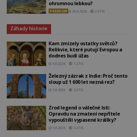
ohromnou lebkou?
PREMIUM
26.6.2026
2.9TIS
Záhady historie
Kam zmizely ostatky světců?
Relikvie, které putují Evropou a
dodnes budí úžas
6.8.2026
1.2TIS
Železný zázrak z Indie: Proč tento
sloup už 1 600 let nezná rez?
5.8.2026
2.0TIS
Zrod legend o válečné lsti:
Opravdu na zmatení nepřítele
vypouštěli vypasené králíky?
3.8.2026
3.2TIS