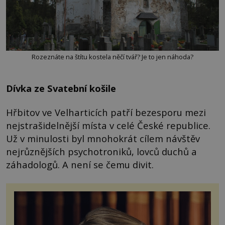
Rozeznáte na štítu kostela něčí tvář? Je to jen náhoda?
Dívka ze Svatební košile
Hřbitov ve Velharticích patří bezesporu mezi
nejstrašidelnější místa v celé České republice.
Už v minulosti byl mnohokrát cílem návštěv
nejrůznějších psychotroniků, lovců duchů a
záhadologů. A není se čemu divit.