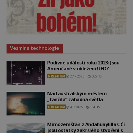
Vesmír a technologie
Podivné události roku 2023: Jsou
Američané v obležení UFO?
PREMIUM
27.7.2026
3.5TIS
Nad australským městem
„tančila“ záhadná světla
PREMIUM
4.7.2026
3.4TIS
Mimozemšťan z Andahuaylillas: Čí
jsou ostatky zakrslého stvoření s