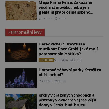
Mapa Piriho Reise: Zakázané
vědění starověku, nebo jen
geniální práce osmanského
admirála?
1.8.2026
3.3TIS
Paranormální jevy
Herec Richard Dreyfuss a
muzikant Dave Grohl: Jaké mají
paranormální zážitky?
PREMIUM
5.8.2026
2.1TIS
Hororové zábavní parky: Straší tu
oběti nehod?
4.8.2026
2.9TIS
Kroky v prázdných chodbách a
přízraky v oknech: Nejděsivější
domy v Česku budí hrůzu