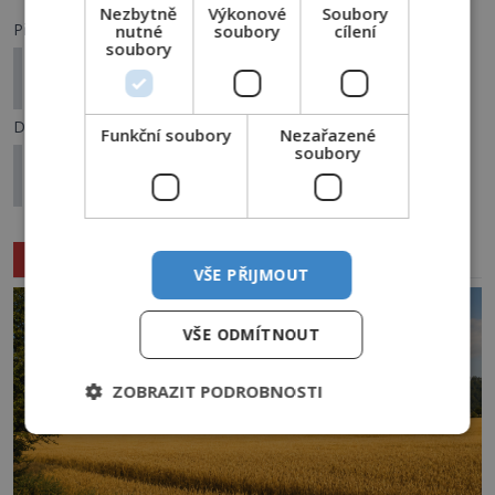
Nezbytně
Výkonové
Soubory
Předchozí článek
nutné
soubory
cílení
soubory
Mrazivá setkání v Brazílii: Děsivá úmrtí spojená s
UFO
Další článek
Funkční soubory
Nezařazené
soubory
Smrtící číslo 191: Proč lety s touto koncovkou
končí tragicky?
Související články
VŠE PŘIJMOUT
VŠE ODMÍTNOUT
ZOBRAZIT PODROBNOSTI