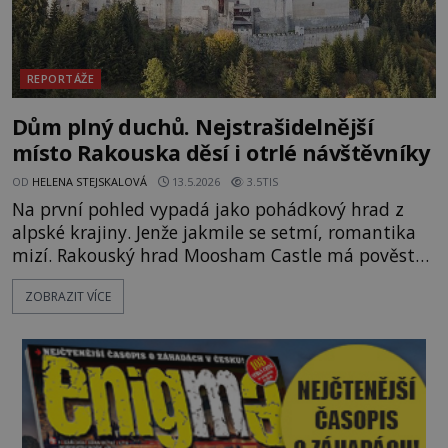
REPORTÁŽE
Dům plný duchů. Nejstrašidelnější
místo Rakouska děsí i otrlé návštěvníky
OD
HELENA STEJSKALOVÁ
13.5.2026
3.5TIS
Na první pohled vypadá jako pohádkový hrad z
alpské krajiny. Jenže jakmile se setmí, romantika
mizí. Rakouský hrad Moosham Castle má pověst
nejděsivějšího domu v celé zemi. Lidé tu údajně
ZOBRAZIT VÍCE
slyší kroky v prázdných chodbách, šeptání ze zdí i
nářek mrtvých. A záhadologové tvrdí, že zdejší
temná minulost mohla zanechat něco, co se
dodnes nepodařilo vysvětlit. Kamenný hrad stojí v
horách Salcburska u