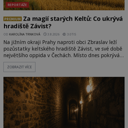
REPORTÁŽE
Za magií starých Keltů: Co ukrývá
PREMIUM
hradiště Závist?
OD
KAROLÍNA TRNKOVÁ
3.8.2026
3.0TIS
Na jižním okraji Prahy naproti obci Zbraslav leží
pozůstatky keltského hradiště Závist, ve své době
největšího oppida v Čechách. Místo dnes pokrývá
les, zbytky po kdysi monumentálním hradišti jsou
ZOBRAZIT VÍCE
ale v terénu patrné stále. Co dalšího tu po Keltech
zůstalo? Prozkoumejte to spolu s ENIGMOU! Na
vrch Hr