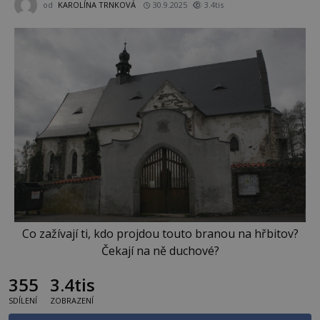
od
KAROLÍNA TRNKOVÁ
30.9.2025
3.4tis
Co zažívají ti, kdo projdou touto branou na hřbitov?
Čekají na ně duchové?
355
3.4tis
SDÍLENÍ
ZOBRAZENÍ