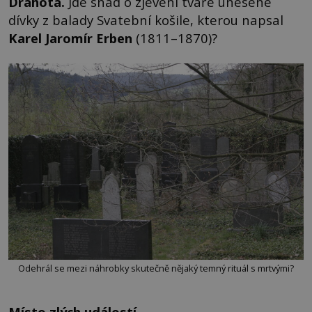
Dra
hota
.
Jde snad o zjevení tváře unesené
dívky z balady Svatební košile, kterou napsal
Karel Jaromír Erben
(1811–1870)?
Odehrál se mezi náhrobky skutečně nějaký temný rituál s mrtvými?
Místo zlých událostí