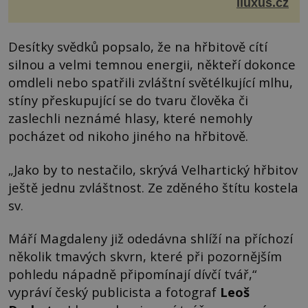
je značka Longines dnes a čím byla i před sto dvacet...
iluxus.cz
Desítky svědků popsalo, že na hřbitově cítí
silnou a velmi temnou energii, někteří dokonce
omdleli nebo spatřili zvláštní světélkující mlhu,
stíny přeskupující se do tvaru člověka či
zaslechli neznámé hlasy, které nemohly
pocházet od nikoho jiného na hřbitově.
„Jako by to nestačilo, skrývá Velhartický hřbitov
ještě jednu zvláštnost. Ze zděného štítu kostela
sv.
Máří Magdaleny již odedávna shlíží na příchozí
několik tmavých skvrn, které při pozornějším
pohledu nápadně připomínají dívčí tvář,“
vypráví český publicista a fotograf
Leoš