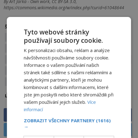
By Art Jarka - Own work, CC BY-SA 3.0,
https://commons.wikimedia.org/w/index.php?curid=61048644
černá magie
česká historie
Štítky:
Tyto webové stránky
české záhady
Česko
duch
duchové
používají soubory cookie.
duchové a přízraky
K personalizaci obsahu, reklam a analýze
návštěvnosti používáme soubory cookie.
duchové paranormální jevy
Erben
hřbitov
Informace o vašem používání našich
hřbitovy
kostel
kytice
pohřební rituály
stránek také sdílíme s našimi reklamními a
analytickými partnery, kteří je mohou
rituál
šumava
kombinovat s dalšími informacemi, které
jste jim poskytli nebo které shromáždili při
Česko
Lokalita:
vašem používání jejich služeb.
Více
informací
Sdílet na Facebooku
ZOBRAZIT VŠECHNY PARTNERY
(1616)
→
Sdílet na X