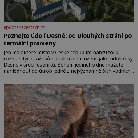
epochanacestach.cz
Poznejte údolí Desné: od Dlouhých strání po
termální prameny
Jen málokteré místo v České republice nabízí tolik
rozmanitých zážitků na tak malém území jako údolí řeky
Desné v srdci Jeseníků. Během jediného dne můžete
nahlédnout do útrob jedné z nejvýznamnějších vodních
elektráren v Evropě, vydat se na horské hřebeny, projet
se na koloběžce a den zakončit poznáváním památek ve
Velkých Losinách nebo v termálním