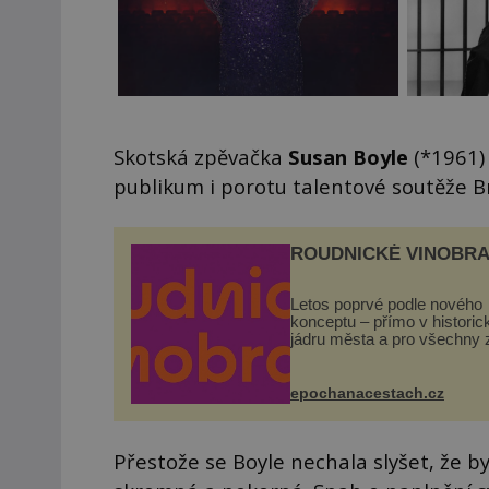
Skotská zpěvačka
Susan Boyle
(*1961)
publikum i porotu talentové soutěže B
ROUDNICKÉ VINOBRA
Letos poprvé podle nového
konceptu – přímo v histori
jádru města a pro všechny 
zdarma. Hlavní program se
odehraje na Karlově a Hus
náměstí. Návštěvníci se m
epochanacestach.cz
těšit na víno, burčák, pes...
Přestože se Boyle nechala slyšet, že b