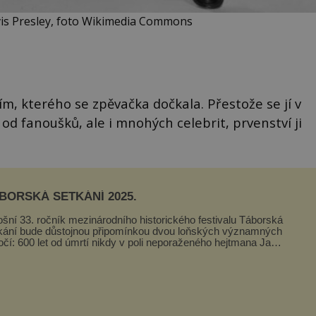
vis Presley, foto Wikimedia Commons
ím, kterého se zpěvačka dočkala. Přestože se jí v
od fanoušků, ale i mnohých celebrit, prvenství ji
BORSKÁ SETKÁNÍ 2025.
ošní 33. ročník mezinárodního historického festivalu Táborská
kání bude důstojnou připomínkou dvou loňských významných
očí: 600 let od úmrtí nikdy v poli neporaženého hejtmana Jana
y z Tr...