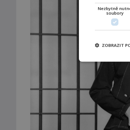
Nezbytně nutn
soubory
ZOBRAZIT P