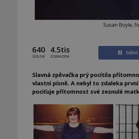
Susan Boyle, fo
640
4.5tis
Sdíle
SDÍLENÍ
ZOBRAZENÍ
Slavná zpěvačka prý pocítila přítomno
vlastní písně. A nebyl to zdaleka prvn
pociťuje přítomnost své zesnulé matk