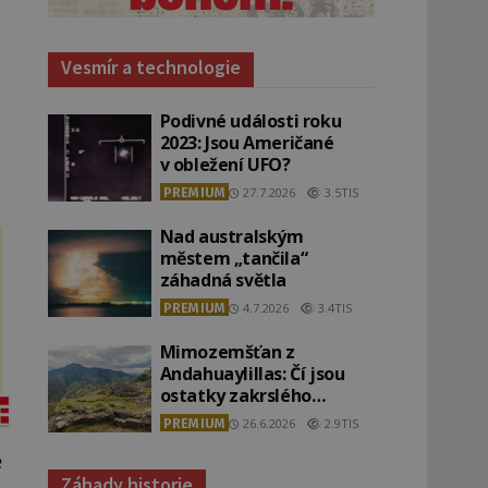
Vesmír a technologie
Podivné události roku
2023: Jsou Američané
v obležení UFO?
PREMIUM
27.7.2026
3.5TIS
Nad australským
městem „tančila“
záhadná světla
PREMIUM
4.7.2026
3.4TIS
Mimozemšťan z
Andahuaylillas: Čí jsou
ostatky zakrslého
stvoření s ohromnou
PREMIUM
26.6.2026
2.9TIS
lebkou?
ě
Záhady historie