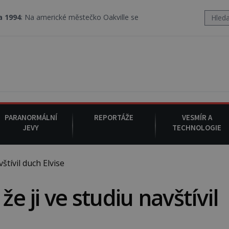
merické městečko Oakville se z nebe snáší podivná rosolovitá látk
PARANORMÁLNÍ
REPORTÁŽE
VESMÍR A
JEVY
TECHNOLOGIE
štívil duch Elvise
že ji ve studiu navštívil