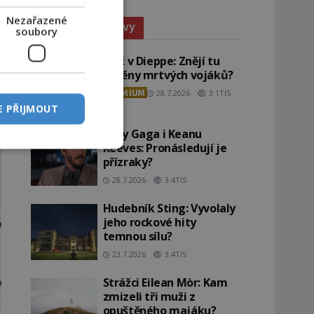
Nezařazené
Paranormální jevy
soubory
Pláž v Dieppe: Znějí tu
ozvěny mrtvých vojáků?
PREMIUM
28.7.2026
3.1TIS
E PŘIJMOUT
Lady Gaga i Keanu
Reeves: Pronásledují je
přízraky?
28.7.2026
3.4TIS
Hudebník Sting: Vyvolaly
jeho rockové hity
temnou sílu?
23.7.2026
3.4TIS
Strážci Eilean Mòr: Kam
zmizeli tři muži z
opuštěného majáku?