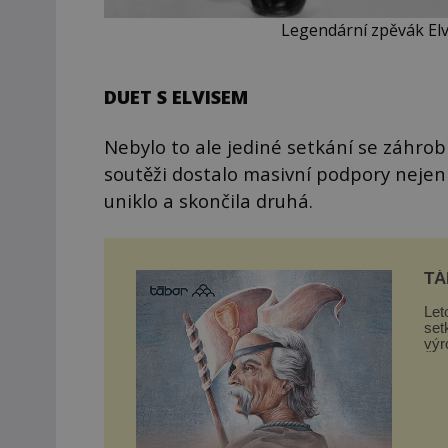
Legendární zpěvák El
DUET S ELVISEM
Nebylo to ale jediné setkání se záhrob
soutěži dostalo masivní podpory nejen 
uniklo a skončila druhá.
TÁ
Let
set
výr
Žižk