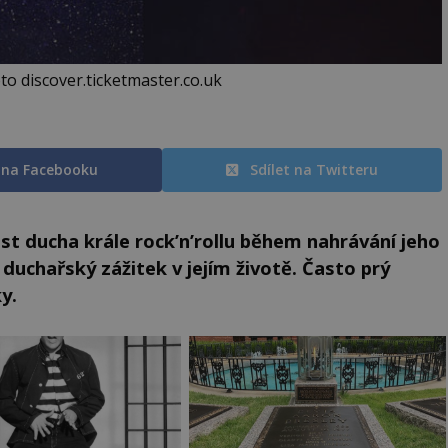
to discover.ticketmaster.co.uk
t na Facebooku
Sdílet na Twitteru
st ducha krále rock’n’rollu během nahrávání jeho
í duchařský zážitek v jejím životě. Často prý
y.