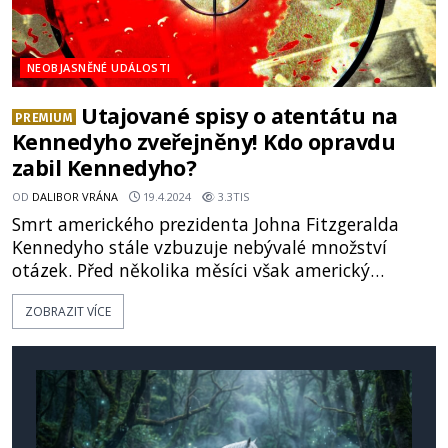
NEOBJASNĚNÉ UDÁLOSTI
Utajované spisy o atentátu na
PREMIUM
Kennedyho zveřejněny! Kdo opravdu
zabil Kennedyho?
OD
DALIBOR VRÁNA
19.4.2024
3.3TIS
Smrt amerického prezidenta Johna Fitzgeralda
Kennedyho stále vzbuzuje nebývalé množství
otázek. Před několika měsíci však americký
národní archiv zveřejnil tisíce stran dosud tajných
ZOBRAZIT VÍCE
dokumentů týkajících se této události. Vyplývá
z nich konečně, kdo Kennedyho zabil?
Amerického prezidenta Johna Fitzgeralda
Kennedyho