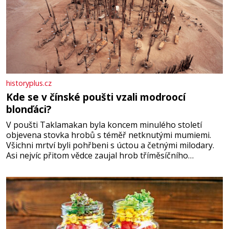
historyplus.cz
Kde se v čínské poušti vzali modroocí
blonďáci?
V poušti Taklamakan byla koncem minulého století
objevena stovka hrobů s téměř netknutými mumiemi.
Všichni mrtví byli pohřbeni s úctou a četnými milodary.
Asi nejvíc přitom vědce zaujal hrob tříměsíčního
chlapečka s modrou filcovou čapkou, z níž se draly
blonďaté vlásky. Fakt, že jsou těla dávných lidí nesmírně
dobře zachovalá, přičítají odborníci zdejším klimatickým
podmínkám. Sucho, prosolené písky a extrémně