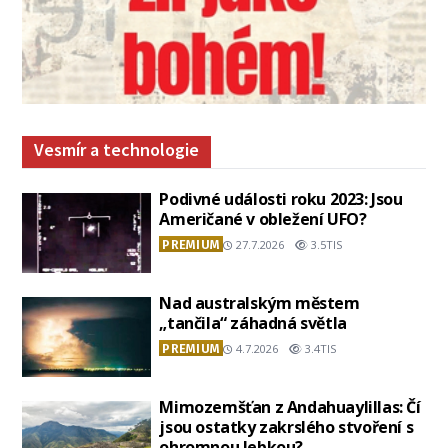
Vesmír a technologie
Podivné události roku 2023: Jsou
Američané v obležení UFO?
PREMIUM
27.7.2026
3.5TIS
Nad australským městem
„tančila“ záhadná světla
PREMIUM
4.7.2026
3.4TIS
Mimozemšťan z Andahuaylillas: Čí
jsou ostatky zakrslého stvoření s
ohromnou lebkou?