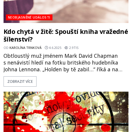
NEOBJASNĚNÉ UDÁLOSTI
Kdo chytá v žitě: Spouští kniha vražedné
šílenství?
OD
KAROLÍNA TRNKOVÁ
4.6.2025
2.9TIS
Obtloustlý muž jménem Mark David Chapman
s nenávistí hledí na fotku britského hudebníka
Johna Lennona. „Holden by tě zabil…“ říká a na
chvíli se usměje při pomyšlení na Holdena
ZOBRAZIT VÍCE
Caulfielda, hrdinu knihy, která mu změnila život.
Pak se začíná modlit k démonům, volá je, ať
vstoupí do jeho těla a dodají mu sílu vytáhnout
pistoli. Tehdy pětadvac