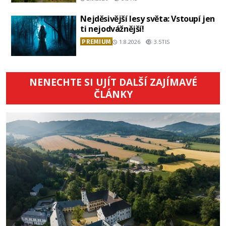
Nejděsivější lesy světa: Vstoupí jen
ti nejodvážnější!
PREMIUM
1.8.2026
3.5TIS
NENECHTE SI UJÍT DALŠÍ ZAJÍMAVÉ
ČLÁNKY