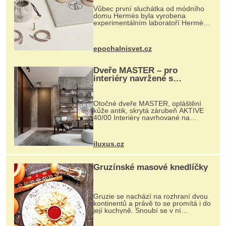
Vůbec první sluchátka od módního
domu Hermès byla vyrobena
experimentálním laboratoří Hermès
Ateliers Horizons. Elegantní gadget
si vyžádal dva roky vývoje a chlubí
se ručně šitou hovězí kůží a
epochalnisvet.cz
kovový...
Dveře MASTER – pro
interiéry navržené s
rozumem i vášní!
Otočné dveře MASTER, opláštění
kůže antik, skrytá zárubeň AKTIVE
40/00 Interiéry navrhované na
zakázku často vyžadují atypické
rozměry nejen nábytku, ale i
otvorových prvků. Technické zázemí
iluxus.cz
dnes umož...
Gruzínské masové knedlíčky
Gruzie se nachází na rozhraní dvou
kontinentů a právě to se promítá i do
její kuchyně. Snoubí se v ní
evropské a asijské chutě a díky tomu
vznikají rozmanité a chuťově bohaté