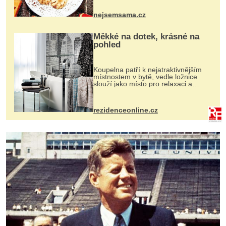
pokrmy, které rozhodně st...
nejsemsama.cz
Měkké na dotek, krásné na
pohled
Koupelna patří k nejatraktivnějším
místnostem v bytě, vedle ložnice
slouží jako místo pro relaxaci a
odpočinek. Koupelnový textil –
ručníky, osušky a koberečky –
mohou jako mávnutím kouzelného
rezidenceonline.cz
proutku...