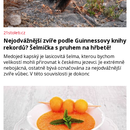
21stoleti.cz
Nejodvážnější zvíře podle Guinnessovy knihy
rekordů? Šelmička s pruhem na hřbetě!
Medojed kapský je lasicovitá šelma, kterou bychom
velikostí mohli přirovnat k českému jezevci. Je extrémně
nebojácná, ostatně bývá označována za nejodvážnější
zvíře vůbec. V této souvislosti je dokonc