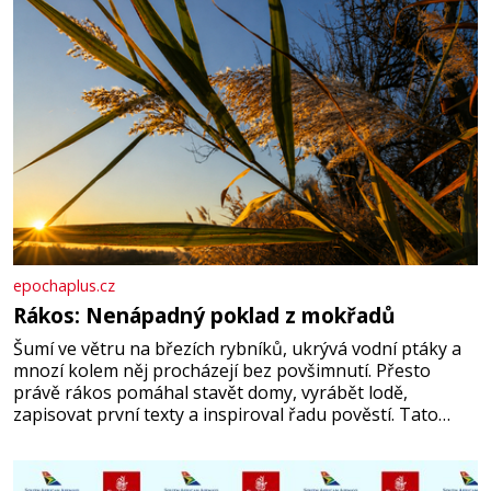
epochaplus.cz
Rákos: Nenápadný poklad z mokřadů
Šumí ve větru na březích rybníků, ukrývá vodní ptáky a
mnozí kolem něj procházejí bez povšimnutí. Přesto
právě rákos pomáhal stavět domy, vyrábět lodě,
zapisovat první texty a inspiroval řadu pověstí. Tato
skromná, ale užitečná rostlina provází člověka už tisíce
let. Většina lidí vnímá rákos jen jako obyčejnou kulisu
letního koupání. Stačí se však podívat