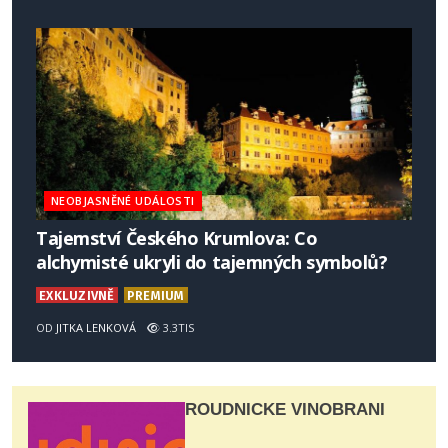
NEOBJASNĚNÉ UDÁLOSTI
Tajemství Českého Krumlova: Co
alchymisté ukryli do tajemných symbolů?
EXKLUZIVNĚ
PREMIUM
OD
JITKA LENKOVÁ
3.3TIS
ROUDNICKÉ VINOBRANÍ