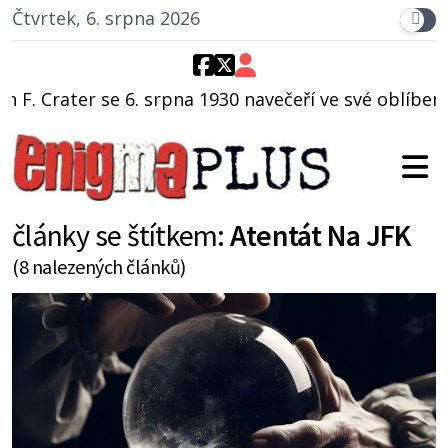
Čtvrtek, 6. srpna 2026
rpna 1930 navečeří ve své oblíbené restauraci, pak si
články se štítkem:
Atentát Na JFK
(8 nalezených článků)