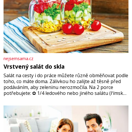
nejsemsama.cz
Vrstvený salát do skla
Salát na cesty i do práce můžete různě obměňovat podle
toho, co máte doma. Zálivkou ho zalijte až těsně před
podáváním, aby zeleninu nerozmočila. Na 2 porce
potřebujete: ✿ 1/4 ledového nebo jiného salátu (římský
salát, polníček…) ✿ 1 malá konzerva kukuřice ✿ ½
okurky ✿ 2 rajčata Zálivka: ✿ 4 lžíce olivového oleje ✿ 1
lžíci citronové šťávy ✿ ½ stroužku