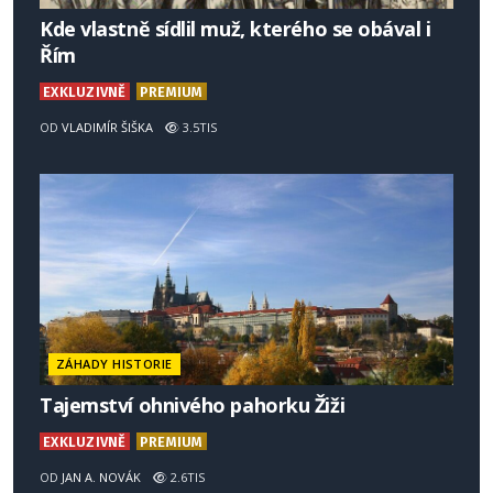
Kde vlastně sídlil muž, kterého se obával i
Řím
EXKLUZIVNĚ
PREMIUM
OD
VLADIMÍR ŠIŠKA
3.5TIS
ZÁHADY HISTORIE
Tajemství ohnivého pahorku Žiži
EXKLUZIVNĚ
PREMIUM
OD
JAN A. NOVÁK
2.6TIS