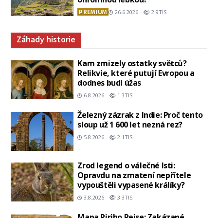
PREMIUM
26.6.2026
2.9TIS
Záhady historie
Kam zmizely ostatky světců?
Relikvie, které putují Evropou a
dodnes budí úžas
6.8.2026
1.3TIS
Železný zázrak z Indie: Proč tento
sloup už 1 600 let nezná rez?
5.8.2026
2.1TIS
Zrod legend o válečné lsti:
Opravdu na zmatení nepřítele
vypouštěli vypasené králíky?
3.8.2026
3.3TIS
Mapa Piriho Reise: Zakázané