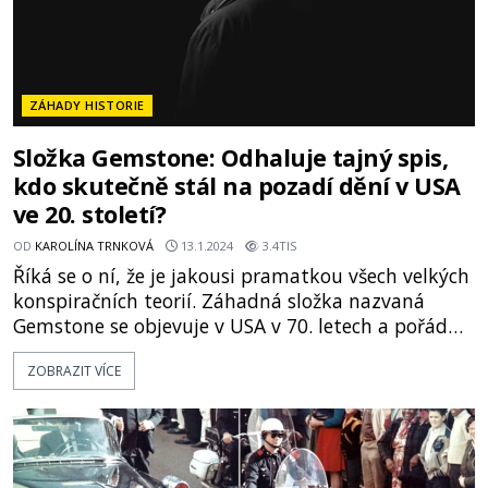
ZÁHADY HISTORIE
Složka Gemstone: Odhaluje tajný spis,
kdo skutečně stál na pozadí dění v USA
ve 20. století?
OD
KAROLÍNA TRNKOVÁ
13.1.2024
3.4TIS
Říká se o ní, že je jakousi pramatkou všech velkých
konspiračních teorií. Záhadná složka nazvaná
Gemstone se objevuje v USA v 70. letech a pořádně
rozvíří společenské dění. Naznačuje, že za oponou,
ZOBRAZIT VÍCE
kam už veřejnost nedohlédne, řídí Ameriku
multimiliardář řeckého původu Aristoteles Onassis
(1906–1975). Snaží se tehdy známému boháčovi
jen někdo mstít a pošpinit jeho pověst? Nebo
všechny konspirace o