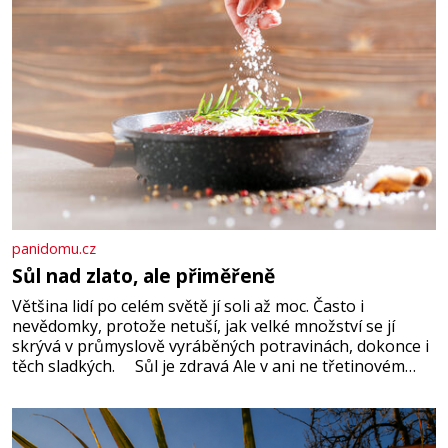
panidomu.cz
Sůl nad zlato, ale přiměřeně
Většina lidí po celém světě jí soli až moc. Často i
nevědomky, protože netuší, jak velké množství se jí
skrývá v průmyslově vyráběných potravinách, dokonce i
těch sladkých. Sůl je zdravá Ale v ani ne třetinovém
množství, než je pro většinu populace běžné. Její
základní složky– sodík a chlór – jsou zásadní pro
správné hospodaření