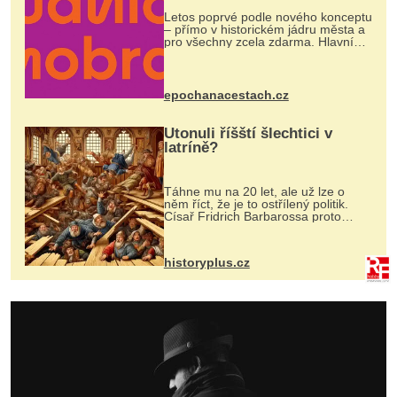
Letos poprvé podle nového konceptu
– přímo v historickém jádru města a
pro všechny zcela zdarma. Hlavní
program se odehraje na Karlově a
Husově náměstí. Návštěvníci se
mohou těšit na víno, burčák, pes...
epochanacestach.cz
Utonuli říšští šlechtici v
latríně?
Táhne mu na 20 let, ale už lze o
něm říct, že je to ostřílený politik.
Císař Fridrich Barbarossa proto
posílá svého syna a dědice Jindřicha
VI. do Erfurtu, aby se stal
prostředníkem při řešení sporu m...
historyplus.cz