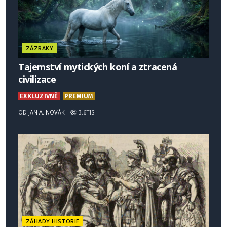
ZÁZRAKY
Tajemství mytických koní a ztracená
civilizace
EXKLUZIVNĚ
PREMIUM
OD
JAN A. NOVÁK
3.6TIS
ZÁHADY HISTORIE