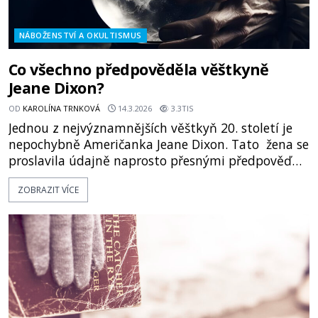
NÁBOŽENSTVÍ A OKULTISMUS
Co všechno předpověděla věštkyně
Jeane Dixon?
OD
KAROLÍNA TRNKOVÁ
14.3.2026
3.3TIS
Jednou z nejvýznamnějších věštkyň 20. století je
nepochybně Američanka Jeane Dixon. Tato žena se
proslavila údajně naprosto přesnými předpověďmi
významných historických událostí. Jak to dělala?
ZOBRAZIT VÍCE
Americký prezident John Fitzgerald Kennedy
(1917–1963) projíždí dne 22. listopadu roku 1963
texaským Dallasem. Počasí je tak příjemné, že
nechá sejmou