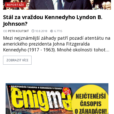
REPORTÁŽE
Stál za vraždou Kennedyho Lyndon B.
Johnson?
OD
PETR KOUTSKÝ
10.8.2018
6.7TIS
Mezi nejznámější záhady patří pozadí atentátu na
amerického prezidenta Johna Fitzgeralda
Kennedyho (1917 - 1963). Mnohé okolnosti tohoto
zločinu naznačují, že Lee Harvey Oswald (1939 -
ZOBRAZIT VÍCE
1969) zřejmě nebyl osamělým střelcem. Možná
dokonce zastřelil JFK někdo jiný! Když 22. listopadu
1963 umírá v dallaské nemocnici Parkland
Memorial Hospital John F. Kennedy, zanechá za
sebou nejenom nešťastnou man