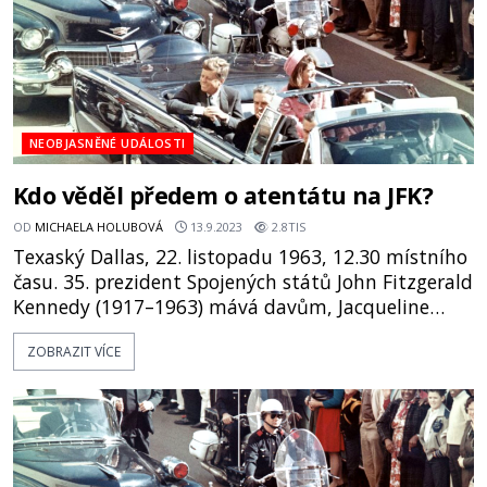
NEOBJASNĚNÉ UDÁLOSTI
Kdo věděl předem o atentátu na JFK?
OD
MICHAELA HOLUBOVÁ
13.9.2023
2.8TIS
Texaský Dallas, 22. listopadu 1963, 12.30 místního
času. 35. prezident Spojených států John Fitzgerald
Kennedy (1917–1963) mává davům, Jacqueline
(1929–1994) mhouří oči před prudkým sluncem,
ZOBRAZIT VÍCE
ale stejně rozdává úsměvy na všechny strany... V
otevřené limuzíně s nimi sedí ještě guvernér John
Bowden Connally (1917–1993) a jeho choť Nelly (