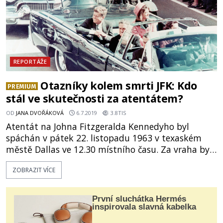
REPORTÁŽE
Otazníky kolem smrti JFK: Kdo
PREMIUM
stál ve skutečnosti za atentátem?
OD
JANA DVOŘÁKOVÁ
6.7.2019
3.8TIS
Atentát na Johna Fitzgeralda Kennedyho byl
spáchán v pátek 22. listopadu 1963 v texaském
městě Dallas ve 12.30 místního času. Za vraha byl
označen Lee Harvey Oswald. Ovšem 60 %
ZOBRAZIT VÍCE
Američanů si myslí, že v tom nebyl sám. Kdo stál v
pozadí vraždy amerického prezidenta? John
Fitzgerald Kennedy (1917–1963), 35. prezident
První sluchátka Hermés
Spojených států amerických, byl prvním římským
inspirovala slavná kabelka
katolíkem a druhým nejmladším muže