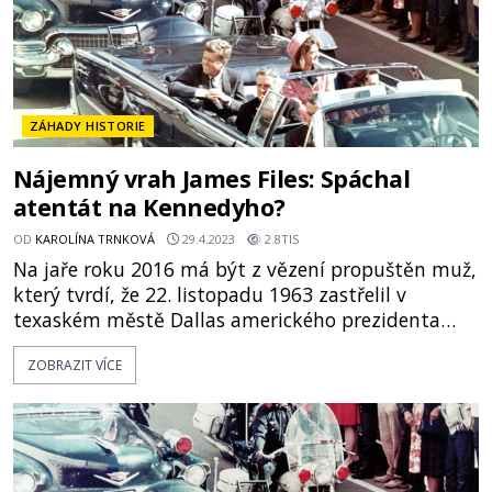
ZÁHADY HISTORIE
Nájemný vrah James Files: Spáchal
atentát na Kennedyho?
OD
KAROLÍNA TRNKOVÁ
29.4.2023
2.8TIS
Na jaře roku 2016 má být z vězení propuštěn muž,
který tvrdí, že 22. listopadu 1963 zastřelil v
texaském městě Dallas amerického prezidenta
Johna Fitzgeralda Kennedyho. Bývalý zabiják
ZOBRAZIT VÍCE
pracující pro mafii James Files říká, že vražda
prezidenta byla výsledkem spiknutí jeho šéfů a
CIA! K atentátu na Johna Fitzgeralda Kennedyho
(1917–1963) dochází