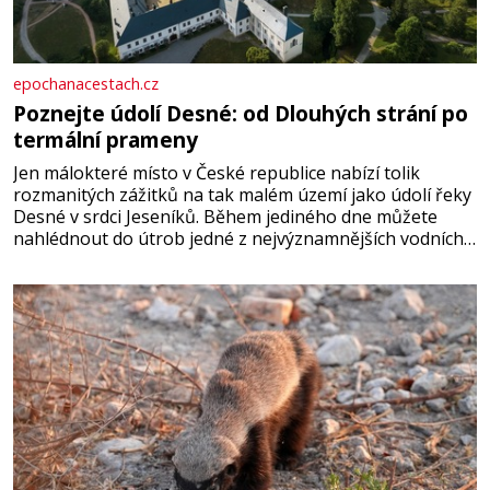
epochanacestach.cz
Poznejte údolí Desné: od Dlouhých strání po
termální prameny
Jen málokteré místo v České republice nabízí tolik
rozmanitých zážitků na tak malém území jako údolí řeky
Desné v srdci Jeseníků. Během jediného dne můžete
nahlédnout do útrob jedné z nejvýznamnějších vodních
elektráren v Evropě, vydat se na horské hřebeny, projet
se na koloběžce a den zakončit poznáváním památek ve
Velkých Losinách nebo v termálním