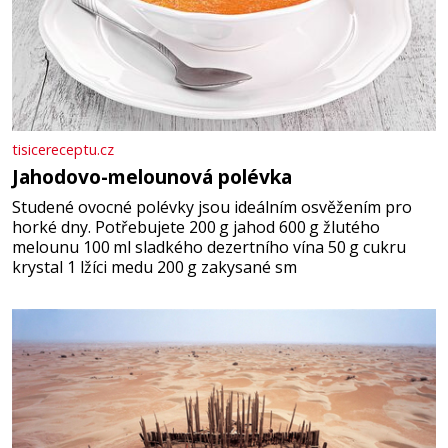
tisicereceptu.cz
Jahodovo-melounová polévka
Studené ovocné polévky jsou ideálním osvěžením pro
horké dny. Potřebujete 200 g jahod 600 g žlutého
melounu 100 ml sladkého dezertního vína 50 g cukru
krystal 1 lžíci medu 200 g zakysané sm