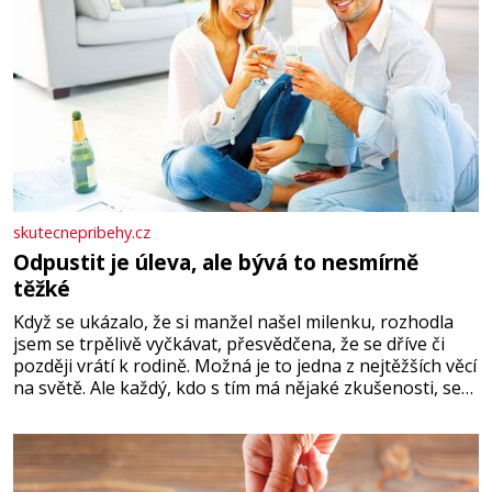
skutecnepribehy.cz
Odpustit je úleva, ale bývá to nesmírně
těžké
Když se ukázalo, že si manžel našel milenku, rozhodla
jsem se trpělivě vyčkávat, přesvědčena, že se dříve či
později vrátí k rodině. Možná je to jedna z nejtěžších věcí
na světě. Ale každý, kdo s tím má nějaké zkušenosti, se
zapřísahá, že pokud odpustíte, znatelně se vám uleví.
Když se ke mně doneslo, že si manžel pořídil milenku,