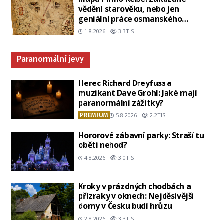
vědění starověku, nebo jen
geniální práce osmanského
admirála?
1.8.2026
3.3TIS
Paranormální jevy
Herec Richard Dreyfuss a
muzikant Dave Grohl: Jaké mají
paranormální zážitky?
PREMIUM
5.8.2026
2.2TIS
Hororové zábavní parky: Straší tu
oběti nehod?
4.8.2026
3.0TIS
Kroky v prázdných chodbách a
přízraky v oknech: Nejděsivější
domy v Česku budí hrůzu
2.8.2026
3.3TIS