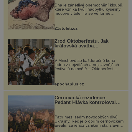
Dna je zánětlivé onemocnění kloubů,
které vzniká kvůli nadbytku kyseliny
močové v těle. Ta se ve formě
krystalků ukládá v blízkosti kloubů,
nejčastěji přitom postihuje palce na
nohou, a způsobuje bole...
21stoleti.cz
Zrod Oktoberfestu. Jak
královská svatba
odstartovala největší pivní
festival světa
V Mnichově se každoročně koná
jeden z největších a nejslavnějších
festivalů na světě – Oktoberfest.
Každý rok přiláká miliony
návštěvníků, kteří si vychutnávají
pivo, tradiční jídlo a bavorskou
epochaplus.cz
kultur...
Černovická rezidence:
Pedant Hlávka kontroloval
každou cihlu
Patří mezi sedm novodobých divů
Ukrajiny. Řeč je o obřím černovickém
areálu, za jehož vznikem stál slavný
český architekt Josef Hlávka. Ten si