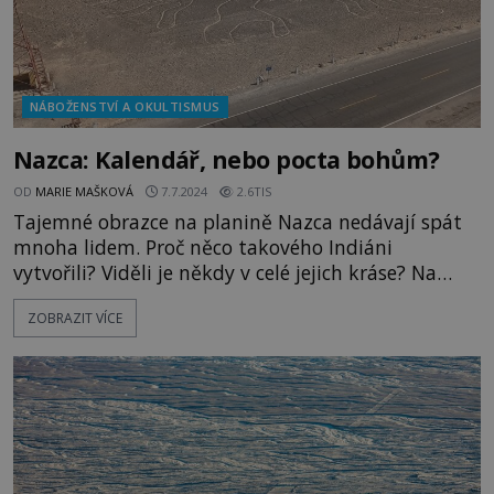
NÁBOŽENSTVÍ A OKULTISMUS
Nazca: Kalendář, nebo pocta bohům?
OD
MARIE MAŠKOVÁ
7.7.2024
2.6TIS
Tajemné obrazce na planině Nazca nedávají spát
mnoha lidem. Proč něco takového Indiáni
vytvořili? Viděli je někdy v celé jejich kráse? Na
prvním místě musí potěšit bohy Nejvíce
ZOBRAZIT VÍCE
odborníků tvrdí, že obrazce znamenají především
úlitbu bohům. Ačkoli o kultuře Nazců existuje
pouze minimum poznatků, je jasné, že byli silně
nábožensky založení. Nevadilo jim proto, že sami
vlastní dílo obdivovat př