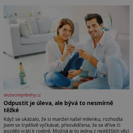
okurky ✿ 2 rajčata Zálivka: ✿ 4 lžíce olivového oleje ✿ 1
lžíci citronové šťávy ✿ ½ stroužku
skutecnepribehy.cz
Odpustit je úleva, ale bývá to nesmírně
těžké
Když se ukázalo, že si manžel našel milenku, rozhodla
jsem se trpělivě vyčkávat, přesvědčena, že se dříve či
později vrátí k rodině. Možná je to jedna z nejtěžších věcí