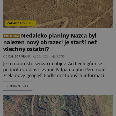
ZÁHADY HISTORIE
Nedaleko planiny Nazca byl
PREMIUM
nalezen nový obrazec! Je starší než
všechny ostatní?
OD
DALIBOR VRÁNA
20.4.2024
3.5TIS
Je to naprosto senzační objev. Archeologům se
podařilo v oblasti zvané Palpa na jihu Peru najít
zcela nový geoglyf. Podle dostupných informací
dost možná jde o vůbec nejstarší odhalený obrazec
ZOBRAZIT VÍCE
v dané oblasti. Pomůže badatelům pochopit, proč
dávní obyvatelé Peru geoglyfy vytvářeli? Tajemné
geoglyfy na planině Nazca se rozpr