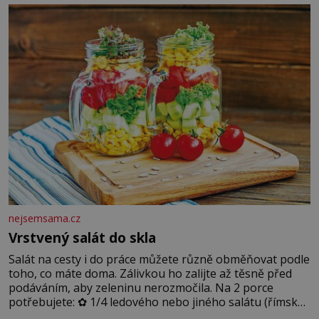
blonďaté vlásky. Fakt, že jsou těla dávných lidí nesmírně
dobře zachovalá, přičítají odborníci zdejším klimatickým
podmínkám. Sucho, prosolené písky a extrémně
nejsemsama.cz
Vrstvený salát do skla
Salát na cesty i do práce můžete různě obměňovat podle
toho, co máte doma. Zálivkou ho zalijte až těsně před
podáváním, aby zeleninu nerozmočila. Na 2 porce
potřebujete: ✿ 1/4 ledového nebo jiného salátu (římský
salát, polníček…) ✿ 1 malá konzerva kukuřice ✿ ½