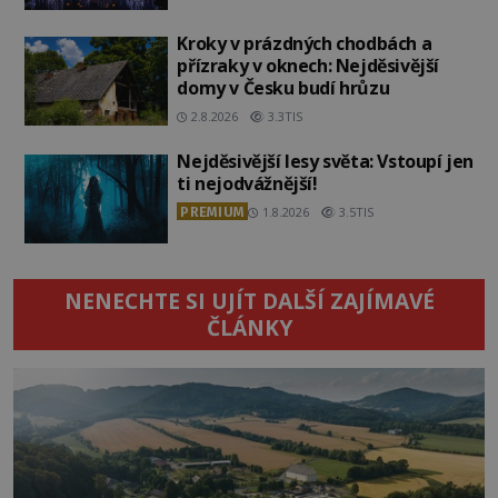
Kroky v prázdných chodbách a
přízraky v oknech: Nejděsivější
domy v Česku budí hrůzu
2.8.2026
3.3TIS
Nejděsivější lesy světa: Vstoupí jen
ti nejodvážnější!
PREMIUM
1.8.2026
3.5TIS
NENECHTE SI UJÍT DALŠÍ ZAJÍMAVÉ
ČLÁNKY