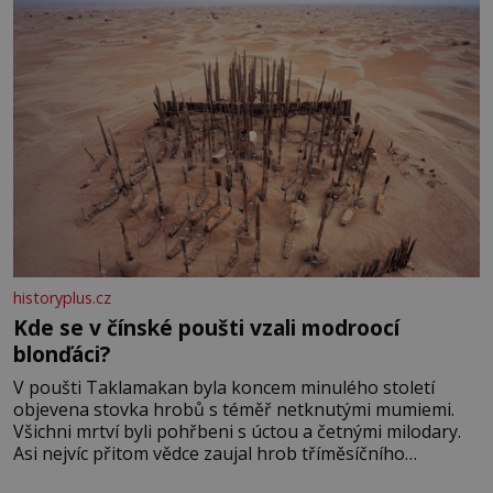
historyplus.cz
Kde se v čínské poušti vzali modroocí
blonďáci?
V poušti Taklamakan byla koncem minulého století
objevena stovka hrobů s téměř netknutými mumiemi.
Všichni mrtví byli pohřbeni s úctou a četnými milodary.
Asi nejvíc přitom vědce zaujal hrob tříměsíčního
chlapečka s modrou filcovou čapkou, z níž se draly