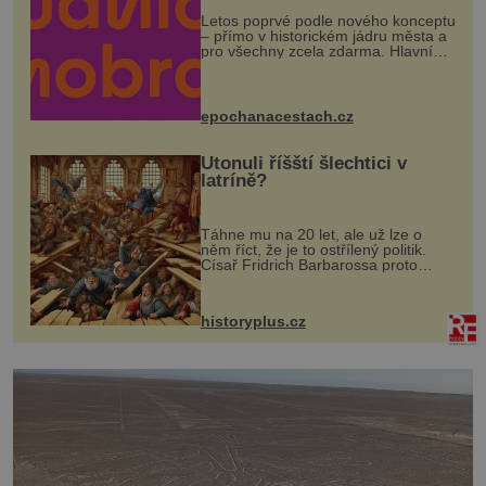
Letos poprvé podle nového konceptu
– přímo v historickém jádru města a
pro všechny zcela zdarma. Hlavní
program se odehraje na Karlově a
Husově náměstí. Návštěvníci se
mohou těšit na víno, burčák, pes...
epochanacestach.cz
Utonuli říšští šlechtici v
latríně?
Táhne mu na 20 let, ale už lze o
něm říct, že je to ostřílený politik.
Císař Fridrich Barbarossa proto
posílá svého syna a dědice Jindřicha
VI. do Erfurtu, aby se stal
prostředníkem při řešení sporu m...
historyplus.cz