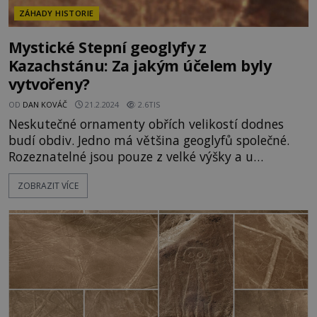
ZÁHADY HISTORIE
Mystické Stepní geoglyfy z
Kazachstánu: Za jakým účelem byly
vytvořeny?
OD
DAN KOVÁČ
21.2.2024
2.6TIS
Neskutečné ornamenty obřích velikostí dodnes
budí obdiv. Jedno má většina geoglyfů společné.
Rozeznatelné jsou pouze z velké výšky a u
převážné většiny se přesně neví, za jakým účelem
ZOBRAZIT VÍCE
vlastně vznikly. Nejinak je tomu i se Stepními
geoglyfy z Kazachstánu! Kdo je vytvořil a proč? K
objevení Stepních geoglyfů v oblasti Turgaj v
severním Kazachstánu dochází pomocí aplikace
Google Eart