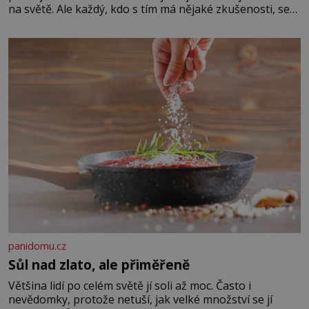
na světě. Ale každý, kdo s tím má nějaké zkušenosti, se
zapřísahá, že pokud odpustíte, znatelně se vám uleví.
Když se ke mně doneslo, že si manžel pořídil milenku,
panidomu.cz
Sůl nad zlato, ale přiměřeně
Většina lidí po celém světě jí soli až moc. Často i
nevědomky, protože netuší, jak velké množství se jí