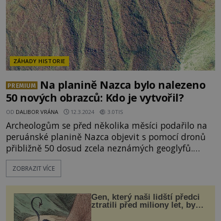
ZÁHADY HISTORIE
Na planině Nazca bylo nalezeno
PREMIUM
50 nových obrazců: Kdo je vytvořil?
OD
DALIBOR VRÁNA
12.3.2024
3.0TIS
Archeologům se před několika měsíci podařilo na
peruánské planině Nazca objevit s pomocí dronů
přibližně 50 dosud zcela neznámých geoglyfů.
Jejich linie byly prý tak tenké, že dosud unikaly
ZOBRAZIT VÍCE
pozornosti. Kdo je vytvořil? Jakým způsobem? A za
jakým účelem? Tajemné obrazce se rozprostírají v
pouštní krajině planiny Nazca na jižním pobřeží
Gen, který naši lidští předci
Peru.
ztratili před miliony let, by
mohl pomoci s léčbou
„nemoci králů“