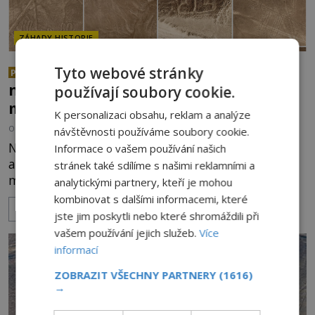
ZÁHADY HISTORIE
7 záhadných obrazců: Potvrzují
Tyto webové stránky
PREMIUM
nové objevy dávné kontakty s
používají soubory cookie.
mimozemšťany?
K personalizaci obsahu, reklam a analýze
OD
FILIP APPL
12.11.2023
3.0TIS
návštěvnosti používáme soubory cookie.
Naše planeta ukrývá velké množství
Informace o vašem používání našich
archeologických a historických záhad, které zatím
stránek také sdílíme s našimi reklamními a
marně čekají na své rozluštění. Často jsou totiž
analytickými partnery, kteří je mohou
spojeny s kulturami, o kterých toho kvůli
kombinovat s dalšími informacemi, které
ZOBRAZIT VÍCE
nedostatku záznamů víme jen velmi málo. Je to i
jste jim poskytli nebo které shromáždili při
případ tajemných obrazců v půdě či ve skalách
vašem používání jejich služeb.
Více
nacházejících se po celém světě. O jakých se
informací
nejvíce hovoří v posledních letech?
ZOBRAZIT VŠECHNY PARTNERY
(1616)
→