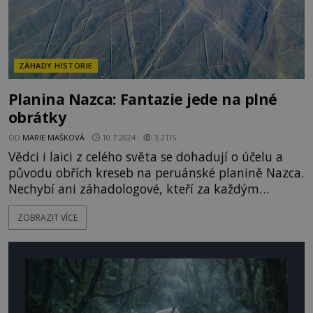
ZÁHADY HISTORIE
Planina Nazca: Fantazie jede na plné
obrátky
OD
MARIE MAŠKOVÁ
10.7.2024
3.2TIS
Vědci i laici z celého světa se dohadují o účelu a
původu obřích kreseb na peruánské planině Nazca.
Nechybí ani záhadologové, kteří za každým
neobvyklým lidským výtvorem vidí
ZOBRAZIT VÍCE
mimozemšťany. Určité bezradnosti vědecké obce
využije kontroverzní švýcarský spisovatel a
záhadolog Erich von Däniken (*1935). Přichází s
teorií sice velmi fantaskní, ale nejspíš i právě proto
ve spojitosti s Nazcou dodnes