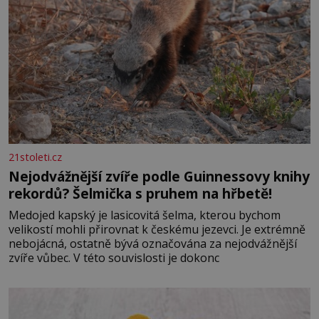
21stoleti.cz
Nejodvážnější zvíře podle Guinnessovy knihy
rekordů? Šelmička s pruhem na hřbetě!
Medojed kapský je lasicovitá šelma, kterou bychom
velikostí mohli přirovnat k českému jezevci. Je extrémně
nebojácná, ostatně bývá označována za nejodvážnější
zvíře vůbec. V této souvislosti je dokonc