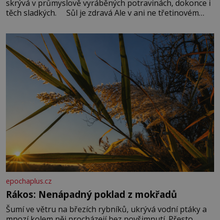
skrývá v průmyslově vyráběných potravinách, dokonce i
těch sladkých. Sůl je zdravá Ale v ani ne třetinovém
množství, než je pro většinu populace běžné. Její
základní složky– sodík a chlór – jsou zásadní pro
správné hospodaření
epochaplus.cz
Rákos: Nenápadný poklad z mokřadů
Šumí ve větru na březích rybníků, ukrývá vodní ptáky a
mnozí kolem něj procházejí bez povšimnutí. Přesto