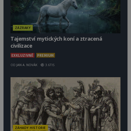
ZÁZRAKY
Tajemství mytických koní a ztracená
civilizace
EXKLUZIVNĚ
PREMIUM
OD
JAN A. NOVÁK
3.6TIS
ZÁHADY HISTORIE