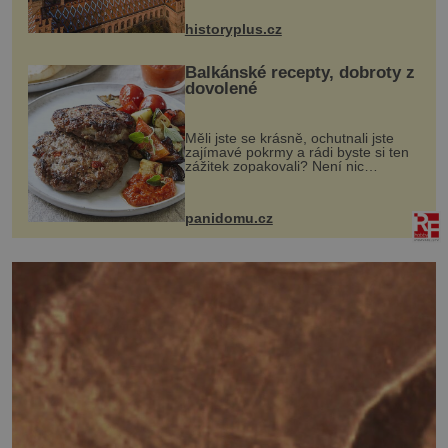
na něm dal mimořádně záležet. Jeho
stavební plány by při ...
historyplus.cz
Balkánské recepty, dobroty z
dovolené
Měli jste se krásně, ochutnali jste
zajímavé pokrmy a rádi byste si ten
zážitek zopakovali? Není nic
snazšího. Pljeskavica (10 porcí)
Možná jste ji ochutnali na dovolené v
bývalé Jugoslávii, lze ji vi...
panidomu.cz