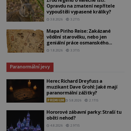
Zrod legend o válečné lsti:
Opravdu na zmatení nepřítele
vypouštěli vypasené králíky?
3.8.2026
3.2TIS
Mapa Piriho Reise: Zakázané
vědění starověku, nebo jen
geniální práce osmanského
admirála?
1.8.2026
3.3TIS
Paranormální jevy
Herec Richard Dreyfuss a
muzikant Dave Grohl: Jaké mají
paranormální zážitky?
PREMIUM
5.8.2026
2.1TIS
Hororové zábavní parky: Straší tu
oběti nehod?
4.8.2026
2.9TIS