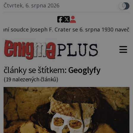
Čtvrtek, 6. srpna 2026
r se 6. srpna 1930 navečeří ve své oblíbené restaurac
články se štítkem:
Geoglyfy
(19 nalezených článků)