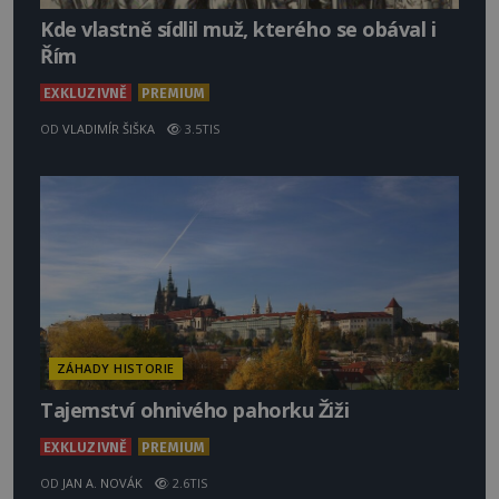
Kde vlastně sídlil muž, kterého se obával i
Řím
EXKLUZIVNĚ
PREMIUM
OD
VLADIMÍR ŠIŠKA
3.5TIS
ZÁHADY HISTORIE
Tajemství ohnivého pahorku Žiži
EXKLUZIVNĚ
PREMIUM
OD
JAN A. NOVÁK
2.6TIS