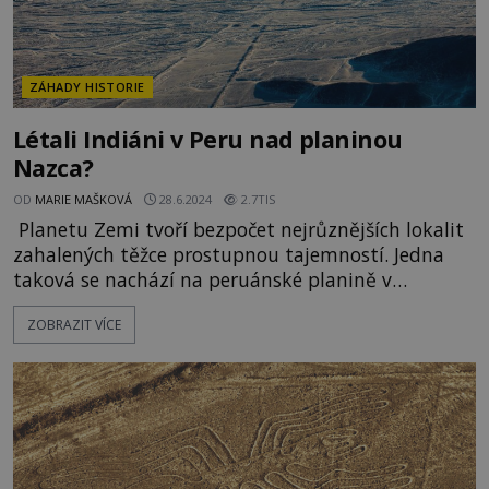
ZÁHADY HISTORIE
Létali Indiáni v Peru nad planinou
Nazca?
OD
MARIE MAŠKOVÁ
28.6.2024
2.7TIS
Planetu Zemi tvoří bezpočet nejrůznějších lokalit
zahalených těžce prostupnou tajemností. Jedna
taková se nachází na peruánské planině v
minulosti využívané indiány z kmene Nazca.
ZOBRAZIT VÍCE
Kvantum různých teorií vysvětlujících účel
tamních obrazců vzrušuje lidstvo už bezmála 100
let. Prší tu přinejlepším jednou za několik let. I
proto se o tomto místě hovoří jako o jednom z
nejsušších na světě. Ře