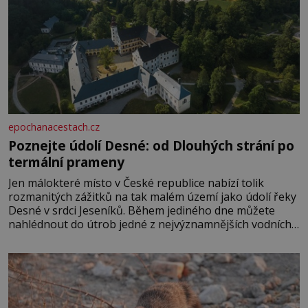
epochanacestach.cz
Poznejte údolí Desné: od Dlouhých strání po
termální prameny
Jen málokteré místo v České republice nabízí tolik
rozmanitých zážitků na tak malém území jako údolí řeky
Desné v srdci Jeseníků. Během jediného dne můžete
nahlédnout do útrob jedné z nejvýznamnějších vodních
elektráren v Evropě, vydat se na horské hřebeny, projet
se na koloběžce a den zakončit poznáváním památek ve
Velkých Losinách nebo v termálním