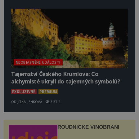
NEOBJASNĚNÉ UDÁLOSTI
Tajemství Českého Krumlova: Co
alchymisté ukryli do tajemných symbolů?
EXKLUZIVNĚ
PREMIUM
OD
JITKA LENKOVÁ
3.3TIS
ROUDNICKÉ VINOBRANÍ