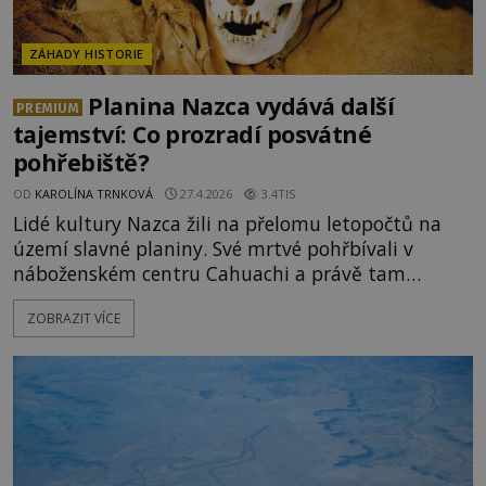
ZÁHADY HISTORIE
Planina Nazca vydává další
PREMIUM
tajemství: Co prozradí posvátné
pohřebiště?
OD
KAROLÍNA TRNKOVÁ
27.4.2026
3.4TIS
Lidé kultury Nazca žili na přelomu letopočtů na
území slavné planiny. Své mrtvé pohřbívali v
náboženském centru Cahuachi a právě tam
archeologové objevili množství artefaktů. Ty jim
ZOBRAZIT VÍCE
pomáhají odhalit další informace o lidech, kteří
pravděpodobně vytvořili nejslavnější geoglyfy na
světě. Proč poškozovali těla svých mrtvých? A k
čemu jim byly vysušené hlavy nepřátel? [gallery
ids="166703,166704,16