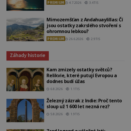
PREMIUM
4.7.2026
3.4TIS
Mimozemšťan z Andahuaylillas: Čí
jsou ostatky zakrslého stvoření s
ohromnou lebkou?
PREMIUM
26.6.2026
2.9TIS
Záhady historie
Kam zmizely ostatky světců?
Relikvie, které putují Evropou a
dodnes budí úžas
6.8.2026
1.1TIS
Železný zázrak z Indie: Proč tento
sloup už 1 600 let nezná rez?
5.8.2026
1.9TIS