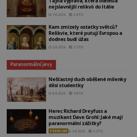
Tajná výprava, která odnesla
nejslavnější relikvii do Itálie
7.8.2026
2.8TIS
Kam zmizely ostatky světců?
Relikvie, které putují Evropou a
dodnes budí úžas
6.8.2026
3.2TIS
Paranormální jevy
Nešťastný duch oběšené milenky
děsí studentky
8.8.2026
4.8TIS
Herec Richard Dreyfuss a
muzikant Dave Grohl: Jaké mají
paranormální zážitky?
PREMIUM
5.8.2026
3.2TIS