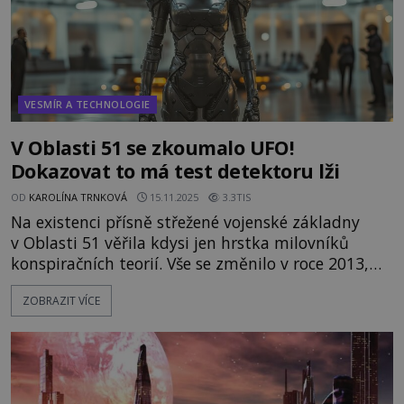
VESMÍR A TECHNOLOGIE
V Oblasti 51 se zkoumalo UFO!
Dokazovat to má test detektoru lži
OD
KAROLÍNA TRNKOVÁ
15.11.2025
3.3TIS
Na existenci přísně střežené vojenské základny
v Oblasti 51 věřila kdysi jen hrstka milovníků
konspiračních teorií. Vše se změnilo v roce 2013,
kdy CIA oficiálně přiznala, že taková zóna opravdu
ZOBRAZIT VÍCE
existuje. UFO se v ní ale zkoumat nemělo. Podle
Boba Lazara, který v oblasti pracoval, a který
prošel testem na detektoru lži, je ale opak
pravdou. Kdybys