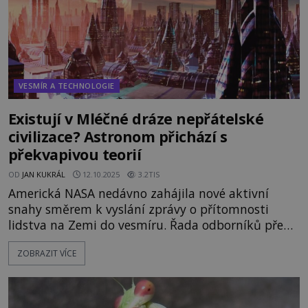
VESMÍR A TECHNOLOGIE
Existují v Mléčné dráze nepřátelské
civilizace? Astronom přichází s
překvapivou teorií
OD
JAN KUKRÁL
12.10.2025
3.2TIS
Americká NASA nedávno zahájila nové aktivní
snahy směrem k vyslání zprávy o přítomnosti
lidstva na Zemi do vesmíru. Řada odborníků před
tímto krokem varuje, kvůli obavám, že by vzkaz
ZOBRAZIT VÍCE
mohla zachytit vyspělejší nepřátelská civilizace. A
nová studie jim dává za pravdu... Caballero
spočítal, že bychom v Mléčné dráze mohli narazit
na 4 n