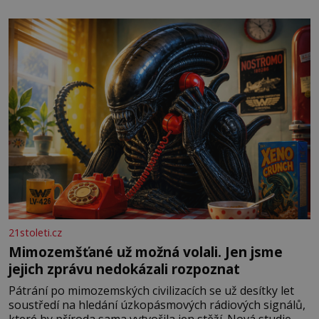
potřeby dítěte. Pro nejmenší je klíčová jednoduchost,
měkkost a bezpečí, proto by pokoj miminka měl působit
především klidně a útulně. Předškolní věk je
21stoleti.cz
Mimozemšťané už možná volali. Jen jsme
jejich zprávu nedokázali rozpoznat
Pátrání po mimozemských civilizacích se už desítky let
soustředí na hledání úzkopásmových rádiových signálů,