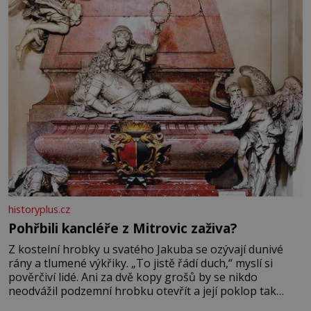
Velkých Losinách nebo v termálním
historyplus.cz
Pohřbili kancléře z Mitrovic zaživa?
Z kostelní hrobky u svatého Jakuba se ozývají dunivé
rány a tlumené výkřiky. „To jistě řádí duch,“ myslí si
pověrčiví lidé. Ani za dvě kopy grošů by se nikdo
neodvážil podzemní hrobku otevřít a její poklop tak
raději jen skrápí svěcenou vodou. Za několik dní divné