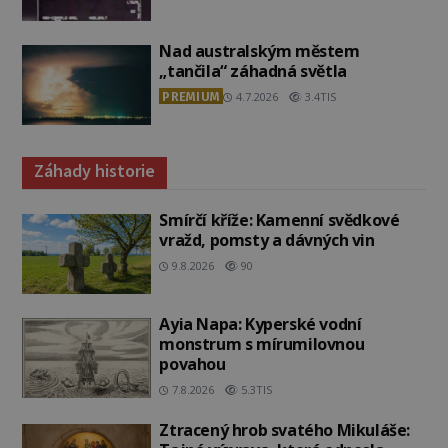
Nad australským městem
„tančila“ záhadná světla
PREMIUM
4.7.2026
3.4TIS
Záhady historie
Smírčí kříže: Kamenní svědkové
vražd, pomsty a dávných vin
9.8.2026
90
Ayia Napa: Kyperské vodní
monstrum s mírumilovnou
povahou
7.8.2026
5.3TIS
Ztracený hrob svatého Mikuláše: