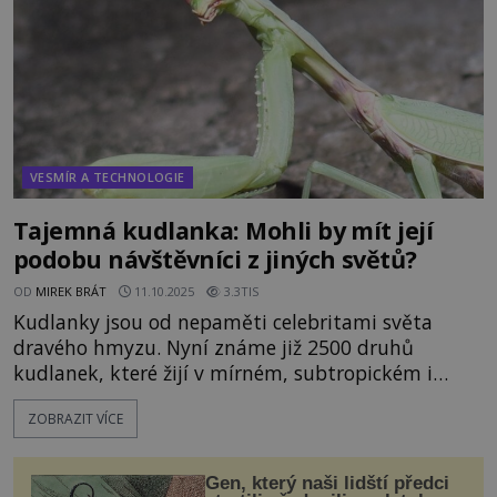
VESMÍR A TECHNOLOGIE
Tajemná kudlanka: Mohli by mít její
podobu návštěvníci z jiných světů?
OD
MIREK BRÁT
11.10.2025
3.3TIS
Kudlanky jsou od nepaměti celebritami světa
dravého hmyzu. Nyní známe již 2500 druhů
kudlanek, které žijí v mírném, subtropickém i
tropickém pásmu. Spojovat však kudlanky s
ZOBRAZIT VÍCE
mimozemšťany?! Máme pro takové odvážné
tvrzení připravenou vhodnou argumentaci?
V našem geografickém prostoru se můžeme potkat
Gen, který naši lidští předci