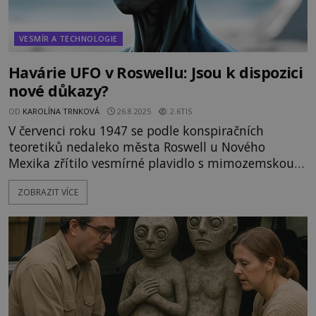
VESMÍR A TECHNOLOGIE
Havárie UFO v Roswellu: Jsou k dispozici
nové důkazy?
OD
KAROLÍNA TRNKOVÁ
26.8.2025
2.6TIS
V červenci roku 1947 se podle konspiračních
teoretiků nedaleko města Roswell u Nového
Mexika zřítilo vesmírné plavidlo s mimozemskou
posádkou. Americká vláda tvrdí, že šlo ve
ZOBRAZIT VÍCE
skutečnosti o pád meteorologického balonu. Kdo
má pravdu? A máme nějaké nové informace?
Přestože by se na první pohled mohlo zdát, že v
souvislosti s roswellským incidentem