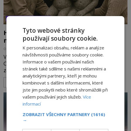
VESMÍR A TECHNOLOGIE
Tyto webové stránky
Hladovějící v Sakkáře: Mimozemšťané,
používají soubory cookie.
nebo zaniklá civilizace?
K personalizaci obsahu, reklam a analýze
OD
ANDREA ŠULCOVÁ
14.8.2025
3.3TIS
návštěvnosti používáme soubory cookie.
V roce 1950 je v kanadské rodinné galerii Ars
Informace o vašem používání našich
Classica manželů Diniacopoulosových vystavená
stránek také sdílíme s našimi reklamními a
záhadná socha. Dostává název Hladovějící v
analytickými partnery, kteří je mohou
Sakkáře a o jejím původu se vědci přou dodnes.
kombinovat s dalšími informacemi, které
ZOBRAZIT VÍCE
Může být stopou po mimozemských
jste jim poskytli nebo které shromáždili při
návštěvnících, kteří v dobách dávno před Kristem
navštívili Zemi? Anebo jde o památku po zaniklé
vašem používání jejich služeb.
Více
kultuře? Manželský pár skládá věci do ohromný
informací
ZOBRAZIT VŠECHNY PARTNERY
(1616)
→