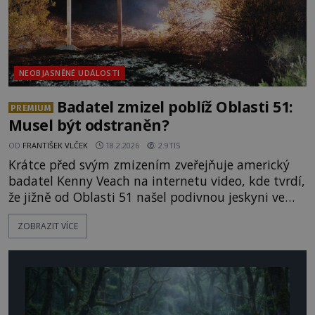
NEOBJASNĚNÉ UDÁLOSTI
Badatel zmizel poblíž Oblasti 51:
PREMIUM
Musel být odstraněn?
OD
FRANTIŠEK VLČEK
18.2.2026
2.9TIS
Krátce před svým zmizením zveřejňuje americký
badatel Kenny Veach na internetu video, kde tvrdí,
že jižně od Oblasti 51 našel podivnou jeskyni ve
tvaru „M“. Navzdory varování lidí se ji vrací
ZOBRAZIT VÍCE
prozkoumat, slehne se však po něm zem. „Vchod
do jeskyně, kterou jsem nedávno objevil, měl tvar
dokonalého velkého M.“ Zveřejňuje na youtubovém