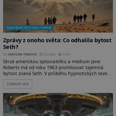
NÁBOŽENSTVÍ A OKULTISMUS
Zprávy z onoho světa: Co odhalila bytost
Seth?
OD
KAROLÍNA TRNKOVÁ
12.2.2026
3.3TIS
Skrze americkou spisovatelku a médium Jane
Roberts má od roku 1963 promlouvat tajemná
bytost zvaná Seth. V průběhu hypnotických sezení
údajně odhalí mnohá tajemství života a smrti a
ZOBRAZIT VÍCE
vypráví také o realitě, která nám prý dosud uniká.
Skeptici to všechno zpochybňují. Jaká je pravda?
Američanka Jane Roberts (1929–1984) se dlouhou
dobu věnuje psan