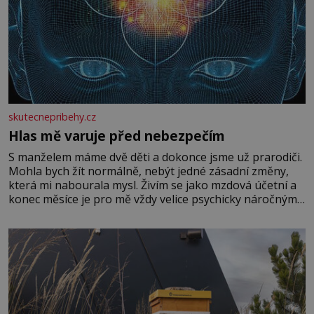
skutecnepribehy.cz
Hlas mě varuje před nebezpečím
S manželem máme dvě děti a dokonce jsme už prarodiči.
Mohla bych žít normálně, nebýt jedné zásadní změny,
která mi nabourala mysl. Živím se jako mzdová účetní a
konec měsíce je pro mě vždy velice psychicky náročným
obdobím. Od té chvíle, co máme vnoučata, mi dcera čím
dál častěji volá o pomoc, co se hlídání týče. Dalo by se