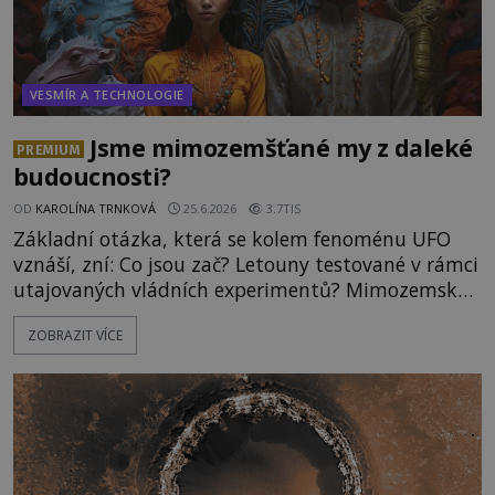
VESMÍR A TECHNOLOGIE
Jsme mimozemšťané my z daleké
PREMIUM
budoucnosti?
OD
KAROLÍNA TRNKOVÁ
25.6.2026
3.7TIS
Základní otázka, která se kolem fenoménu UFO
vznáší, zní: Co jsou zač? Letouny testované v rámci
utajovaných vládních experimentů? Mimozemské
vesmírné lodě plnící na Zemi nám neznámý úkol?
ZOBRAZIT VÍCE
Skokani mezi dimenzemi, putující po mostech
skrze reality do paralelních světů? O všech těchto
možnostech již desítky let vzrušeně diskutují
vědci, ufologo