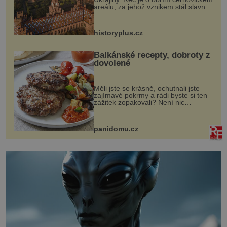
areálu, za jehož vznikem stál slavný
český architekt Josef Hlávka. Ten si
na něm dal mimořádně záležet. Jeho
stavební plány by při ...
historyplus.cz
Balkánské recepty, dobroty z
dovolené
Měli jste se krásně, ochutnali jste
zajímavé pokrmy a rádi byste si ten
zážitek zopakovali? Není nic
snazšího. Pljeskavica (10 porcí)
Možná jste ji ochutnali na dovolené v
bývalé Jugoslávii, lze ji vi...
panidomu.cz