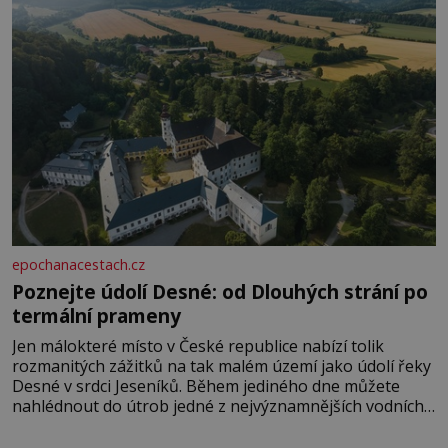
epochanacestach.cz
Poznejte údolí Desné: od Dlouhých strání po
termální prameny
Jen málokteré místo v České republice nabízí tolik
rozmanitých zážitků na tak malém území jako údolí řeky
Desné v srdci Jeseníků. Během jediného dne můžete
nahlédnout do útrob jedné z nejvýznamnějších vodních
elektráren v Evropě, vydat se na horské hřebeny, projet
se na koloběžce a den zakončit poznáváním památek ve