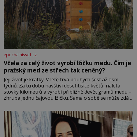
epochalnisvet.cz
Včela za celý život vyrobí lžičku medu. Čím je
pražský med ze střech tak ceněný?
Její život je krátký. V létě trvá pouhých šest až osm
týdnů. Za tu dobu navštíví desetitisíce květů, nalétá
stovky kilometrů a vyrobí přibližně devět gramů medu –
zhruba jednu čajovou lžičku. Sama o sobě se může zdát
bezvýznamná. Teprve když se spojí s dalšími desítkami
tisíc příslušnic svého včelstva, vznikne jeden z
nejdokonalejších organismů