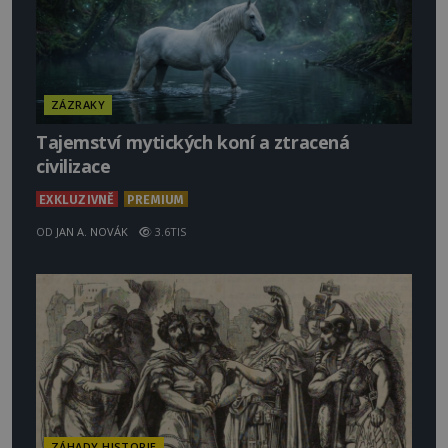
ZÁZRAKY
Tajemství mytických koní a ztracená
civilizace
EXKLUZIVNĚ
PREMIUM
OD
JAN A. NOVÁK
3.6TIS
ZÁHADY HISTORIE