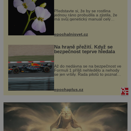
evoluční výhoda
Představte si, že by se rostlina
jednou ráno probudila a zjistila, že
má svůj genetický manuál celý
dvakrát. Přesně to se občas v
přírodě stane – a podle nového
výzkumu to může být pro druhy
epochalnisvet.cz
vstupenka...
Na hraně přežití. Když se
bezpečnost teprve hledala
Až do nedávna se na bezpečnost ve
Formuli 1 příliš nehledělo a nehody
se jen vršily. Řada pilotů to poznala
na vlastní kůži, často s trvalými
následky nebo bohužel i ztrátou
života. Dnes nepochopiteln...
epochaplus.cz