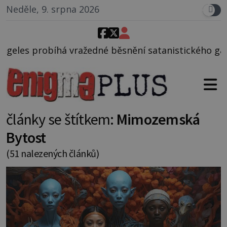
Neděle, 9. srpna 2026
é běsnění satanistického gangu vedeného Charlesem
články se štítkem:
Mimozemská
Bytost
(51 nalezených článků)