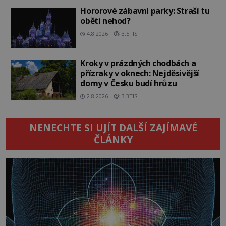
Hororové zábavní parky: Straší tu
oběti nehod?
4.8.2026
3.5TIS
Kroky v prázdných chodbách a
přízraky v oknech: Nejděsivější
domy v Česku budí hrůzu
2.8.2026
3.3TIS
NENECHTE SI UJÍT DALŠÍ ZAJÍMAVÉ
ČLÁNKY