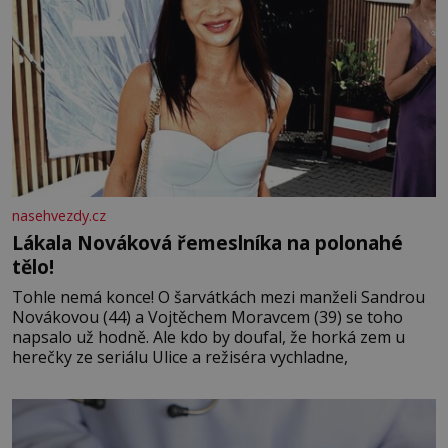
nasehvezdy.cz
Lákala Nováková řemeslníka na polonahé
tělo!
Tohle nemá konce! O šarvátkách mezi manželi Sandrou
Novákovou (44) a Vojtěchem Moravcem (39) se toho
napsalo už hodně. Ale kdo by doufal, že horká zem u
herečky ze seriálu Ulice a režiséra vychladne,