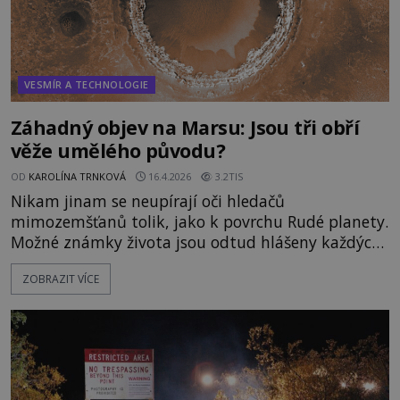
VESMÍR A TECHNOLOGIE
Záhadný objev na Marsu: Jsou tři obří
věže umělého původu?
OD
KAROLÍNA TRNKOVÁ
16.4.2026
3.2TIS
Nikam jinam se neupírají oči hledačů
mimozemšťanů tolik, jako k povrchu Rudé planety.
Možné známky života jsou odtud hlášeny každých
několik dnů. Tentokrát se ale amatérským
ZOBRAZIT VÍCE
badatelům podařil úlovek, který zarazil i vědce!
Postavil někdo na Marsu tři vysoké věže? Přestože
na Marsu přistála již řada sond a dalších několik
obíhalo po jeho orbitě, žá