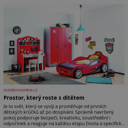
burácení skutečně ustane. Když o mnoho let později
hrobku
rezidenceonline.cz
Prostor, který roste s dítětem
Je to svět, který se vyvíjí a proměňuje od prvních
dětských krůčků až po dospívání. Správně navržený
pokoj podporuje bezpečí, kreativitu, soustředění i
odpočinek a reaguje na každou etapu života a specifické