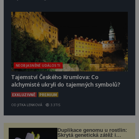
NEOBJASNĚNÉ UDÁLOSTI
Tajemství Českého Krumlova: Co
alchymisté ukryli do tajemných symbolů?
EXKLUZIVNĚ
PREMIUM
OD
JITKA LENKOVÁ
3.3TIS
Duplikace genomu u rostlin:
Skrytá genetická zátěž i