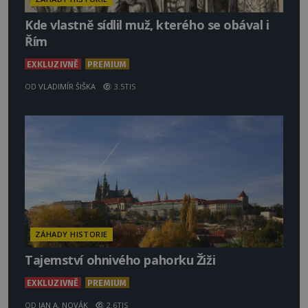
Kde vlastně sídlil muž, kterého se obával i
Řím
EXKLUZIVNĚ
PREMIUM
OD
VLADIMÍR ŠIŠKA
3.5TIS
ZÁHADY HISTORIE
Tajemství ohnivého pahorku Žiži
EXKLUZIVNĚ
PREMIUM
OD
JAN A. NOVÁK
2.6TIS