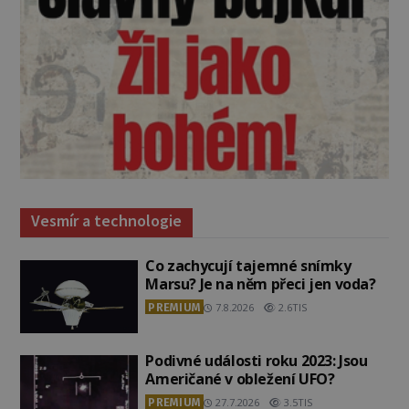
Vesmír a technologie
Co zachycují tajemné snímky
Marsu? Je na něm přeci jen voda?
PREMIUM
7.8.2026
2.6TIS
Podivné události roku 2023: Jsou
Američané v obležení UFO?
PREMIUM
27.7.2026
3.5TIS