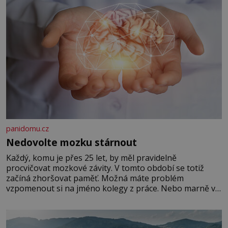
panidomu.cz
Nedovolte mozku stárnout
Každý, komu je přes 25 let, by měl pravidelně
procvičovat mozkové závity. V tomto období se totiž
začíná zhoršovat paměť. Možná máte problém
vzpomenout si na jméno kolegy z práce. Nebo marně v
paměti lovíte název knížky, kterou jste nedávno přečetli.
Je to opravdu tak, s věkem jako kdyby se paměť
rozhodla stávkovat. Cvičte