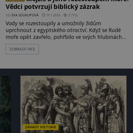
Vědci potvrzují biblický zázrak
OD
EVA SOUKUPOVÁ
19.1.2026
3.7TIS
Vody se rozestoupily a umožnily židům
uprchnout z egyptského otroctví. Když se Rudé
moře opět zavřelo, pohřbilo ve svých hlubinách
faraonovu armádu, která byla židům v patách.
ZOBRAZIT VÍCE
Příběh shodně popisuje Bible i Korán a nejnovější
vědecké poznatky knihám dávají za pravdu! Jak
se tento zázrak mohl odehrát? Starozákonní
náboženský
ZÁHADY HISTORIE