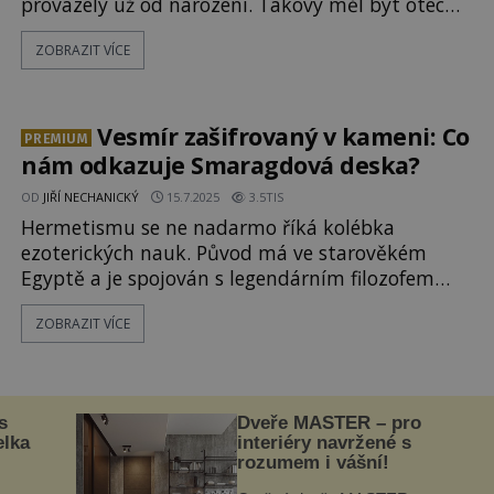
provázely už od narození. Takový měl být otec
nového východního náboženství Siddhártha
ZOBRAZIT VÍCE
Gautama, kterého pozdější svět bude znát pod
jménem Buddha. Ovládl Buddha tajemnou sílu, o
níž učí, nebo jde pouhé náboženské mýty?
Nadpřirozené schopnosti, naplněné vize budo
Vesmír zašifrovaný v kameni: Co
PREMIUM
nám odkazuje Smaragdová deska?
OD
JIŘÍ NECHANICKÝ
15.7.2025
3.5TIS
Hermetismu se ne nadarmo říká kolébka
ezoterických nauk. Původ má ve starověkém
Egyptě a je spojován s legendárním filozofem
Hermem Trismegistem. Nejvýznamnější je
ZOBRAZIT VÍCE
Smaragdová deska, která prý obsahuje veškeré
moudro světa, cestu ke spáse a klíč k božskému
vědění. Co o této desce víme dnes? A proč tak
fascinovala již Carla Gustava Junga? Hermes
s
Dveře MASTER – pro
Trismegistos, tedy doslova Hermes třikrát veliký,
elka
interiéry navržené s
j
rozumem i vášní!