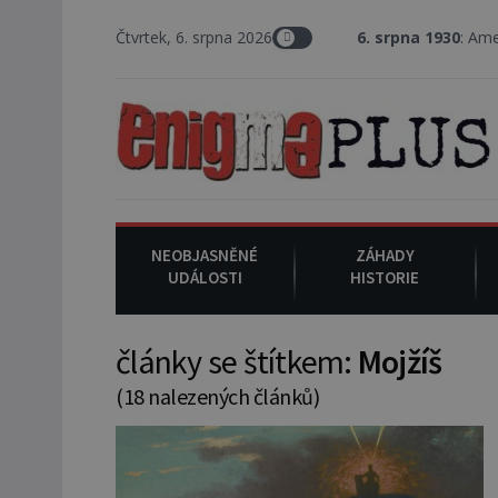
Čtvrtek, 6. srpna 2026
6. srpna 1930
: Americký vrchní sou
NEOBJASNĚNÉ
ZÁHADY
UDÁLOSTI
HISTORIE
články se štítkem:
Mojžíš
(18 nalezených článků)