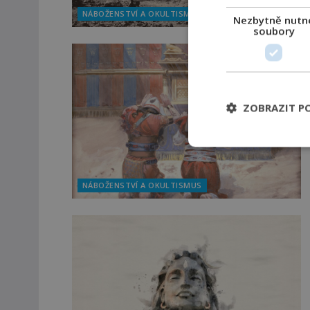
NÁBOŽENSTVÍ A OKULTISMUS
Nezbytně nutn
soubory
ZOBRAZIT P
NÁBOŽENSTVÍ A OKULTISMUS