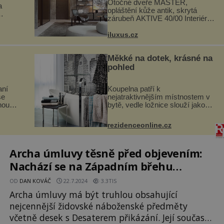
Otočné dveře MASTER,
a
opláštění kůže antik, skrytá
zárubeň AKTIVE 40/00 Interiéry
navrhované na zakázku často
si
vyžadují atypické rozměry nejen
iluxus.cz
hlubí
nábytku, ale i otvorových prvků.
a
Technické zázemí dnes umož...
Měkké na dotek, krásné na
pohled
aní
Koupelna patří k
se
nejatraktivnějším místnostem v
noubí
bytě, vedle ložnice slouží jako
chutě
místo pro relaxaci a odpočinek.
ité a
Koupelnový textil – ručníky,
rezidenceonline.cz
ré
osušky a koberečky – mohou
jako mávnutím kouzelného
proutku...
Archa úmluvy těsně před objevením:
Nachází se na Západním břehu
Jordánu?
OD
DAN KOVÁČ
22.7.2024
3.3TIS
Archa úmluvy má být truhlou obsahující
nejcennější židovské náboženské předměty
včetně desek s Desaterem přikázání. Její současné