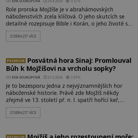
OD
EVA SOUKUPOVÁ
26.4.2026
3.5TIS
Role proroka Mojžíše je v abrahámovských
náboženstvích zcela klíčová. O jeho skutcích se
detailně rozepisuje Bible i Korán, o jeho životě se
toho ale ví jen velmi málo. Není známo, kdy žil a
ZOBRAZIT VÍCE
odkud přišel a co dělal, než k němu začal
promlouvat Bůh. To vyvolává nejrůznější
spekulace. Jedna zvláštní teorie jej ztotožňuje s
egyptským panovníkem Achnatonem. „
Posvátná hora Sinaj: Promlouval
PREMIUM
Bůh k Mojžíšovi na vrcholu sopky?
OD
EVA SOUKUPOVÁ
27.2.2026
3.6TIS
Je to bezesporu jedna z nejvýznamnějších hor
náboženské historie. Právě zde Mojžíš někdy
zřejmě ve 13. století př. n. l. spatří hořící keř,
opakovaně tu rozmlouvá s Hospodinem, dostává
ZOBRAZIT VÍCE
desky s Desaterem přikázání, návod na výrobu
Archy úmluvy a jsou mu vyjevena četná proroctví.
Dnes je poloha této posvátné hory neznámá. Kde
by se mohla nacházet? „Je to je
Mojžíš a jeho rozestoupení moře:
PREMIUM