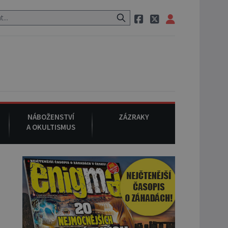
aci, pak si na ulici zavolá taxi, nasedne do něj a už ho nikdy nikdo n
NÁBOŽENSTVÍ
ZÁZRAKY
A OKULTISMUS