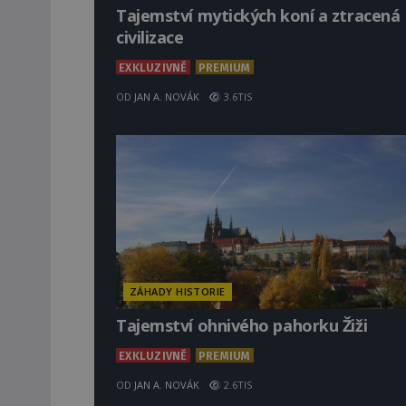
Tajemství mytických koní a ztracená
civilizace
EXKLUZIVNĚ
PREMIUM
OD
JAN A. NOVÁK
3.6TIS
ZÁHADY HISTORIE
Tajemství ohnivého pahorku Žiži
EXKLUZIVNĚ
PREMIUM
OD
JAN A. NOVÁK
2.6TIS