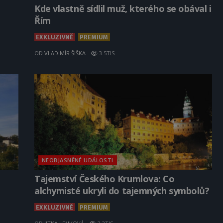
Kde vlastně sídlil muž, kterého se obával i
Řím
EXKLUZIVNĚ
PREMIUM
OD
VLADIMÍR ŠIŠKA
3.5TIS
NEOBJASNĚNÉ UDÁLOSTI
Tajemství Českého Krumlova: Co
alchymisté ukryli do tajemných symbolů?
EXKLUZIVNĚ
PREMIUM