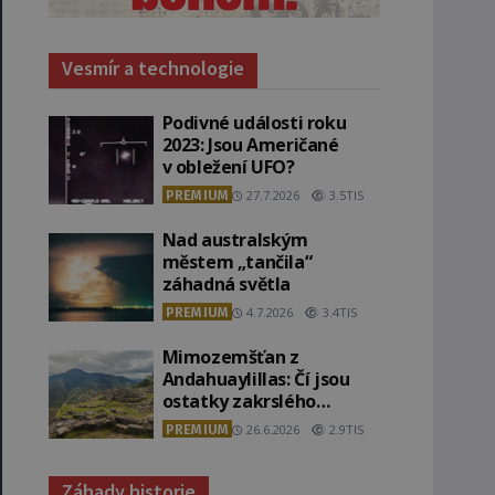
Vesmír a technologie
Podivné události roku
2023: Jsou Američané
v obležení UFO?
PREMIUM
27.7.2026
3.5TIS
Nad australským
městem „tančila“
záhadná světla
PREMIUM
4.7.2026
3.4TIS
Mimozemšťan z
Andahuaylillas: Čí jsou
ostatky zakrslého
stvoření s ohromnou
PREMIUM
26.6.2026
2.9TIS
lebkou?
Záhady historie