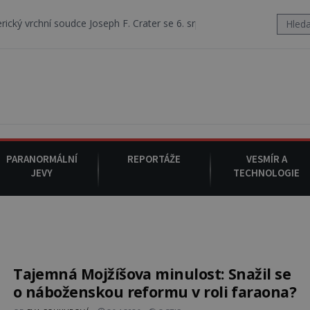
dce Joseph F. Crater se 6. srpna 1930 navečeří ve své oblíbené restaur
PARANORMÁLNÍ
REPORTÁŽE
VESMÍR A
JEVY
TECHNOLOGIE
Tajemná Mojžíšova minulost: Snažil se
o náboženskou reformu v roli faraona?