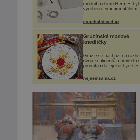
módního domu Hermès byl
vyrobena experimentálním
laboratoří Hermès Ateliers
Horizons. Elegantní gadget 
epochalnisvet.cz
vyžádal dva roky vývoje a c
se ručně šitou hovězí kůží 
kovový...
Gruzínské masové
knedlíčky
Gruzie se nachází na rozhr
dvou kontinentů a právě to 
promítá i do její kuchyně. S
se v ní evropské a asijské 
a díky tomu vznikají rozman
nejsemsama.cz
chuťově bohaté pokrmy, kte
rozhodně st...