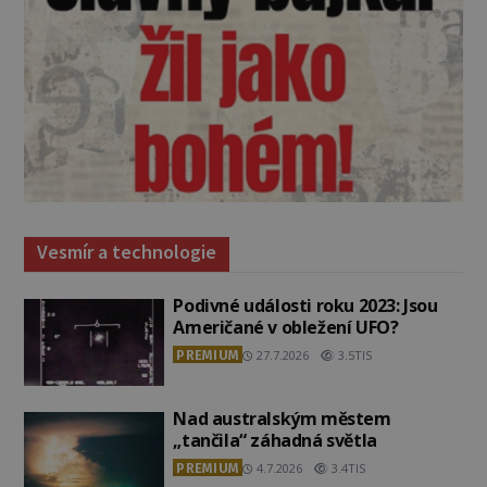
Vesmír a technologie
Podivné události roku 2023: Jsou
Američané v obležení UFO?
PREMIUM
27.7.2026
3.5TIS
Nad australským městem
„tančila“ záhadná světla
PREMIUM
4.7.2026
3.4TIS