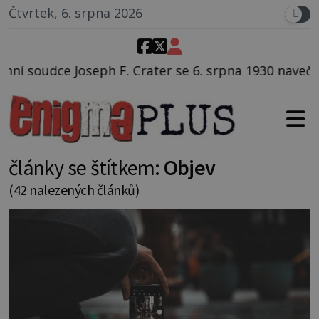
Čtvrtek, 6. srpna 2026
er se 6. srpna 1930 navečeří ve své oblíbené restaura
články se štítkem:
Objev
(42 nalezených článků)