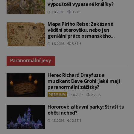
vypouštěli vypasené králíky?
3.8.2026
3.2TIS
Mapa Piriho Reise: Zakázané
vědění starověku, nebo jen
geniální práce osmanského
admirála?
1.8.2026
3.3TIS
Paranormální jevy
Herec Richard Dreyfuss a
muzikant Dave Grohl: Jaké mají
paranormální zážitky?
PREMIUM
5.8.2026
2.2TIS
Hororové zábavní parky: Straší tu
oběti nehod?
4.8.2026
2.9TIS