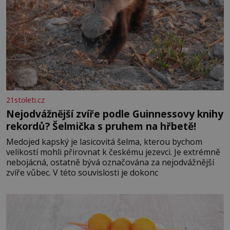
21stoleti.cz
Nejodvážnější zvíře podle Guinnessovy knihy
rekordů? Šelmička s pruhem na hřbetě!
Medojed kapský je lasicovitá šelma, kterou bychom
velikostí mohli přirovnat k českému jezevci. Je extrémně
nebojácná, ostatně bývá označována za nejodvážnější
zvíře vůbec. V této souvislosti je dokonc