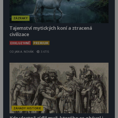
ZÁZRAKY
Tajemství mytických koní a ztracená
civilizace
EXKLUZIVNĚ
PREMIUM
OD
JAN A. NOVÁK
3.6TIS
ZÁHADY HISTORIE