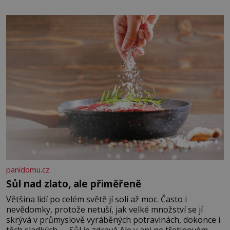
zapřísahá, že pokud odpustíte, znatelně se vám uleví.
Když se ke mně doneslo, že si manžel pořídil milenku,
panidomu.cz
Sůl nad zlato, ale přiměřeně
Většina lidí po celém světě jí soli až moc. Často i
nevědomky, protože netuší, jak velké množství se jí
skrývá v průmyslově vyráběných potravinách, dokonce i
těch sladkých. Sůl je zdravá Ale v ani ne třetinovém