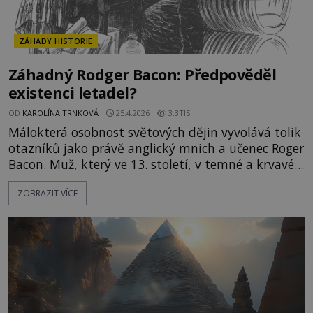
ZÁHADY HISTORIE
Záhadný Rodger Bacon: Předpověděl
existenci letadel?
OD
KAROLÍNA TRNKOVÁ
25.4.2026
3.3TIS
Málokterá osobnost světových dějin vyvolává tolik
otazníků jako právě anglický mnich a učenec Roger
Bacon. Muž, který ve 13. století, v temné a krvavé
době hlubokého středověku píše o automobilech,
ZOBRAZIT VÍCE
letadlech a o v té době jen těžko zjistitelných
astronomických objevech! Kde tento tajemný muž
získal své neuvěřitelné znalosti? Zatímco např.
francouz