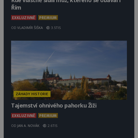
Kde vlastně sídlil muž, kterého se obával i
Řím
EXKLUZIVNĚ
PREMIUM
OD
VLADIMÍR ŠIŠKA
3.5TIS
ZÁHADY HISTORIE
Tajemství ohnivého pahorku Žiži
EXKLUZIVNĚ
PREMIUM
OD
JAN A. NOVÁK
2.6TIS