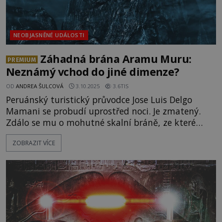
NEOBJASNĚNÉ UDÁLOSTI
Záhadná brána Aramu Muru:
PREMIUM
Neznámý vchod do jiné dimenze?
OD
ANDREA ŠULCOVÁ
3.10.2025
3.6TIS
Peruánský turistický průvodce Jose Luis Delgo
Mamani se probudí uprostřed noci. Je zmatený.
Zdálo se mu o mohutné skalní bráně, ze které
vycházelo třpytivě namodralé světlo.Uvnitř sebe
ZOBRAZIT VÍCE
přitom cítí zvláštní klid. Druhý den zjistí, že
tajemné místo skutečně existuje. A možná zde
sídlí nadpřirozené bytosti! José Luis Delgo Mamani
se živí jako průvodce. Denn