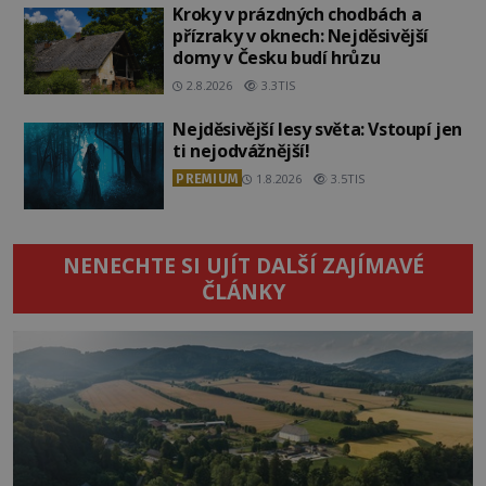
Kroky v prázdných chodbách a
přízraky v oknech: Nejděsivější
domy v Česku budí hrůzu
2.8.2026
3.3TIS
Nejděsivější lesy světa: Vstoupí jen
ti nejodvážnější!
PREMIUM
1.8.2026
3.5TIS
NENECHTE SI UJÍT DALŠÍ ZAJÍMAVÉ
ČLÁNKY