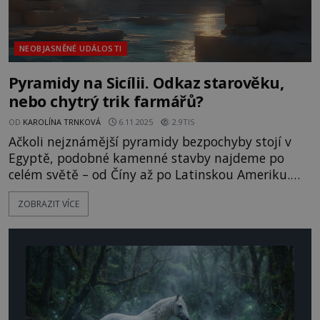
NEOBJASNĚNÉ UDÁLOSTI
Pyramidy na Sicílii. Odkaz starověku,
nebo chytrý trik farmářů?
OD
KAROLÍNA TRNKOVÁ
6.11.2025
2.9TIS
Ačkoli nejznámější pyramidy bezpochyby stojí v
Egyptě, podobné kamenné stavby najdeme po
celém světě – od Číny až po Latinskou Ameriku.
Výjimkou není ani Itálie. Slunná země na
ZOBRAZIT VÍCE
Apeninském poloostrově se může pochlubit
množstvím památek a dávných záhad. Turisté
sem míří kvůli antickým ruinám i mistrovským
dílům renesance. Jenže pyramidy do této mozaiky
příliš nezapadají. Kdo je postavil? A jsou sk