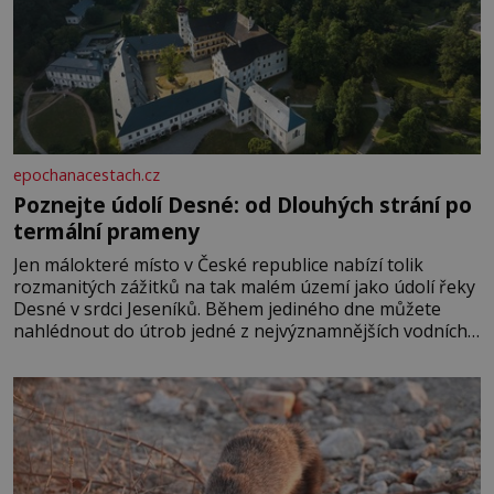
epochanacestach.cz
Poznejte údolí Desné: od Dlouhých strání po
termální prameny
Jen málokteré místo v České republice nabízí tolik
rozmanitých zážitků na tak malém území jako údolí řeky
Desné v srdci Jeseníků. Během jediného dne můžete
nahlédnout do útrob jedné z nejvýznamnějších vodních
elektráren v Evropě, vydat se na horské hřebeny, projet
se na koloběžce a den zakončit poznáváním památek ve
Velkých Losinách nebo v termálním