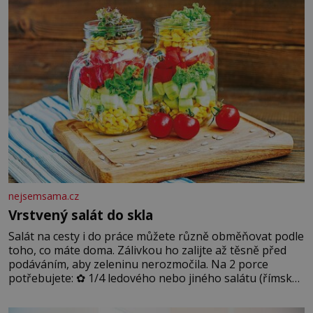
podmínkám. Sucho, prosolené písky a extrémně
nejsemsama.cz
Vrstvený salát do skla
Salát na cesty i do práce můžete různě obměňovat podle
toho, co máte doma. Zálivkou ho zalijte až těsně před
podáváním, aby zeleninu nerozmočila. Na 2 porce
potřebujete: ✿ 1/4 ledového nebo jiného salátu (římský
salát, polníček…) ✿ 1 malá konzerva kukuřice ✿ ½
okurky ✿ 2 rajčata Zálivka: ✿ 4 lžíce olivového oleje ✿ 1