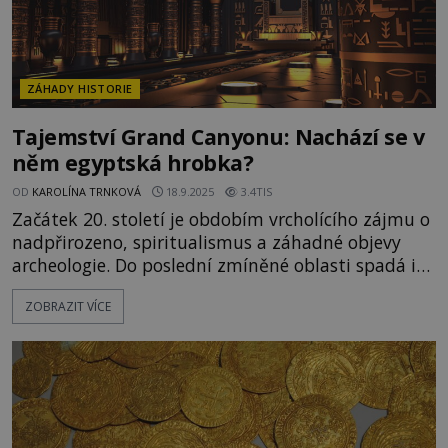
ZÁHADY HISTORIE
Tajemství Grand Canyonu: Nachází se v
něm egyptská hrobka?
OD
KAROLÍNA TRNKOVÁ
18.9.2025
3.4TIS
Začátek 20. století je obdobím vrcholícího zájmu o
nadpřirozeno, spiritualismus a záhadné objevy
archeologie. Do poslední zmíněné oblasti spadá i
obsáhlá zpráva, kterou vydávají 5. dubna 1909
ZOBRAZIT VÍCE
arizonské noviny Arizona Gazette. Nepodepsaný
článek pojednává o neuvěřitelném archeologickém
objevu amerických badatelů S. A. Jordana a G. E.
Kinkaida v Grand Canyonu. Jde o soustavu dobře
ukrytých jeskyní