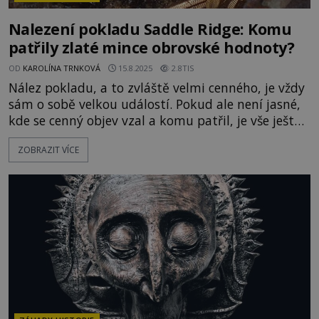
Nalezení pokladu Saddle Ridge: Komu
patřily zlaté mince obrovské hodnoty?
OD
KAROLÍNA TRNKOVÁ
15.8.2025
2.8TIS
Nález pokladu, a to zvláště velmi cenného, je vždy
sám o sobě velkou událostí. Pokud ale není jasné,
kde se cenný objev vzal a komu patřil, je vše ještě
o poznání zajímavější. To je i případ pokladu ze
ZOBRAZIT VÍCE
Saddle Ridge, který v roce 2014 našli kalifornští
manželé. Co o jednom z nejcennějších nálezů v
historii víme? Po louce porostlé trsy žlutozele