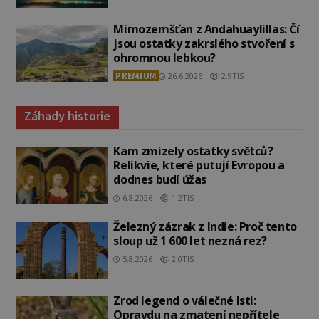
Mimozemšťan z Andahuaylillas: Čí
jsou ostatky zakrslého stvoření s
ohromnou lebkou?
PREMIUM
26.6.2026
2.9TIS
Záhady historie
Kam zmizely ostatky světců?
Relikvie, které putují Evropou a
dodnes budí úžas
6.8.2026
1.2TIS
Železný zázrak z Indie: Proč tento
sloup už 1 600 let nezná rez?
5.8.2026
2.0TIS
Zrod legend o válečné lsti:
Opravdu na zmatení nepřítele