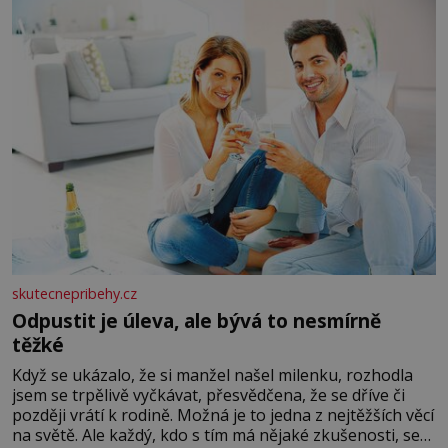
lžíci citronové šťávy ✿ ½ stroužku
skutecnepribehy.cz
Odpustit je úleva, ale bývá to nesmírně
těžké
Když se ukázalo, že si manžel našel milenku, rozhodla
jsem se trpělivě vyčkávat, přesvědčena, že se dříve či
později vrátí k rodině. Možná je to jedna z nejtěžších věcí
na světě. Ale každý, kdo s tím má nějaké zkušenosti, se