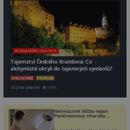
NEOBJASNĚNÉ UDÁLOSTI
Tajemství Českého Krumlova: Co
alchymisté ukryli do tajemných symbolů?
EXKLUZIVNĚ
PREMIUM
OD
JITKA LENKOVÁ
3.3TIS
Neinvazivní léčba nejen
Parkinsonovy choroby
pomocí ultrazvukové
„helmy“