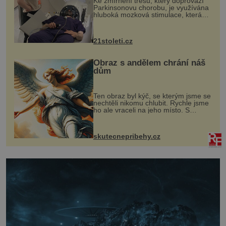
Ke zmírnění třesu, který doprovází
Parkinsonovu chorobu, je využívána
hluboká mozková stimulace, která
však vyžaduje vysoce invazivní
zákrok. Ultrazvuk zase není vhodný
k dostatečně přesnému zacílení ...
21stoleti.cz
Obraz s andělem chrání náš
dům
Ten obraz byl kýč, se kterým jsme se
nechtěli nikomu chlubit. Rychle jsme
ho ale vraceli na jeho místo. S
manželem Vaškem jsme si pořídili
chaloupku, takový domek na severu
Čech, kde jsme si naplánova...
skutecnepribehy.cz