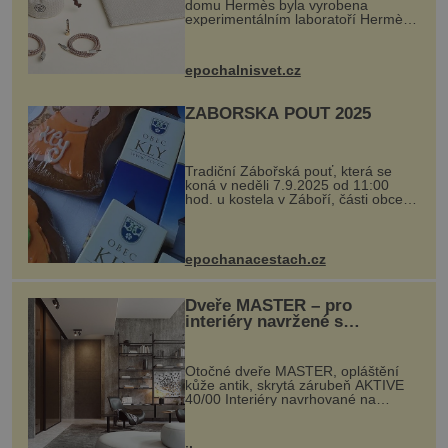
domu Hermès byla vyrobena
experimentálním laboratoří Hermès
Ateliers Horizons. Elegantní gadget
si vyžádal dva roky vývoje a chlubí
se ručně šitou hovězí kůží a
epochalnisvet.cz
kovový...
ZÁBOŘSKÁ POUŤ 2025
Tradiční Zábořská pouť, která se
koná v neděli 7.9.2025 od 11:00
hod. u kostela v Záboří, části obce
Kly u Mělníka. V programu naleznete
komentovanou prohlídku kostela,
dobovou hudbu, řemesla, atrakce...
epochanacestach.cz
Dveře MASTER – pro
interiéry navržené s
rozumem i vášní!
Otočné dveře MASTER, opláštění
kůže antik, skrytá zárubeň AKTIVE
40/00 Interiéry navrhované na
zakázku často vyžadují atypické
rozměry nejen nábytku, ale i
otvorových prvků. Technické zázemí