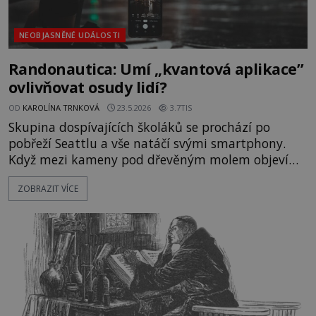
NEOBJASNĚNÉ UDÁLOSTI
Randonautica: Umí „kvantová aplikace”
ovlivňovat osudy lidí?
OD
KAROLÍNA TRNKOVÁ
23.5.2026
3.7TIS
Skupina dospívajících školáků se prochází po
pobřeží Seattlu a vše natáčí svými smartphony.
Když mezi kameny pod dřevěným molem objeví
malý černý kufr, dívka ze skupiny, kterou její
ZOBRAZIT VÍCE
vrstevníci „vyhecují“, sejde z mola a pokusí se
zavazadlo otevřít pomocí klacku. Z kufru se
okamžitě vyvalí odpudivý zápach, jeho obsah je
ale zabalen v černém pytl