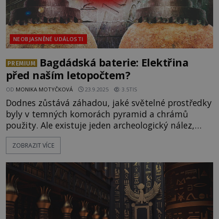
NEOBJASNĚNÉ UDÁLOSTI
Bagdádská baterie: Elektřina
PREMIUM
před naším letopočtem?
OD
MONIKA MOTYČKOVÁ
23.9.2025
3.5TIS
Dodnes zůstává záhadou, jaké světelné prostředky
byly v temných komorách pyramid a chrámů
použity. Ale existuje jeden archeologický nález,
který by mohl dát odpověď. Malá hliněná nádoba
ZOBRAZIT VÍCE
s měděným válcem uvnitř, nalezená poblíž
Bagdádu, mátla archeology po desetiletí. Mohlo jít
o zdroj elektřiny, starší než první skutečná
baterie? I