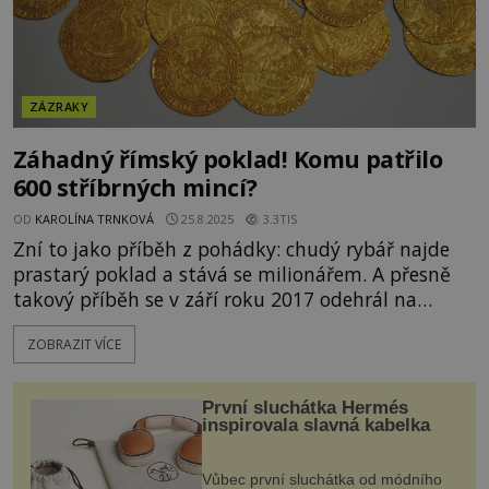
ZÁZRAKY
Záhadný římský poklad! Komu patřilo
600 stříbrných mincí?
OD
KAROLÍNA TRNKOVÁ
25.8.2025
3.3TIS
Zní to jako příběh z pohádky: chudý rybář najde
prastarý poklad a stává se milionářem. A přesně
takový příběh se v září roku 2017 odehrál na
britském venkově! Sám nálezce věří, že podobný
ZOBRAZIT VÍCE
objev se už nebude opakovat. Co ho k takovému
závěru vede? Rybář, amatérský historik a nadšený
hledač kovů Mike Smale z britského Plymouthu se
První sluchátka Hermés
během nejšťastněj
inspirovala slavná kabelka
Vůbec první sluchátka od módního