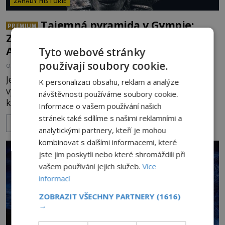
ZÁHADY HISTORIE
Tajemná pyramida v Gympie:
PREMIUM
Zavítali Egypťané až do starověké
Austrálie?
Tyto webové stránky
používají soubory cookie.
OD
JAN KUKRÁL
2.6.2025
3.5TIS
Je to hora přírodního původu, nebo stavba
K personalizaci obsahu, reklam a analýze
vytvořená v dávných dobách? To jsou dva tábory,
návštěvnosti používáme soubory cookie.
které se pouštějí do debat nad nezvykle
Informace o vašem používání našich
pravidelnými vrcholy australského kopce Gympie.
stránek také sdílíme s našimi reklamními a
ZOBRAZIT VÍCE
Tento útvar však rozdělil i druhou jmenovanou
analytickými partnery, kteří je mohou
skupinu. Zastánci umělého původu se totiž
kombinovat s dalšími informacemi, které
nedokáží shodnout, jaká civilizace ho měla
jste jim poskytli nebo které shromáždili při
vybudovat! Vrchol v australském Que
vašem používání jejich služeb.
Více
informací
ZOBRAZIT VŠECHNY PARTNERY
(1616)
→