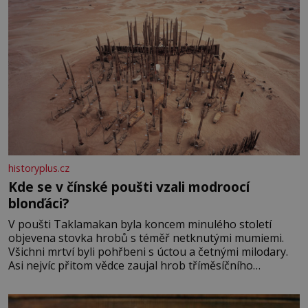
historyplus.cz
Kde se v čínské poušti vzali modroocí
blonďáci?
V poušti Taklamakan byla koncem minulého století
objevena stovka hrobů s téměř netknutými mumiemi.
Všichni mrtví byli pohřbeni s úctou a četnými milodary.
Asi nejvíc přitom vědce zaujal hrob tříměsíčního
chlapečka s modrou filcovou čapkou, z níž se draly
blonďaté vlásky. Fakt, že jsou těla dávných lidí nesmírně
dobře zachovalá, přičítají odborníci zdejším klimatickým