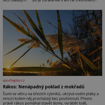
množství, než je pro většinu populace běžné. Její
základní složky– sodík a chlór – jsou zásadní pro
správné hospodaření
epochaplus.cz
Rákos: Nenápadný poklad z mokřadů
Šumí ve větru na březích rybníků, ukrývá vodní ptáky a
mnozí kolem něj procházejí bez povšimnutí. Přesto
právě rákos pomáhal stavět domy, vyrábět lodě,