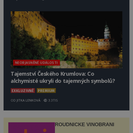
NEOBJASNĚNÉ UDÁLOSTI
Tajemství Českého Krumlova: Co
alchymisté ukryli do tajemných symbolů?
EXKLUZIVNĚ
PREMIUM
OD
JITKA LENKOVÁ
3.3TIS
ROUDNICKÉ VINOBRANÍ