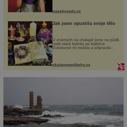
nejšťastněji. Ačkoli časy její anorexie
jsou už dávno pryč a opět se pyšnila
ženskými křivkami, najednou s...
nasehvezdy.cz
Jak jsem opustila svoje tělo
U známých na chalupě jsme na půdě
našli staré bylinky po babičce.
Zvědavost mi nedala a připravila
jsem si z nich lektvar… Zimní pobyt
na chalupě se pro mě vlastní vinou
změnil v děsivý zážitek, na kt...
skutecnepribehy.cz