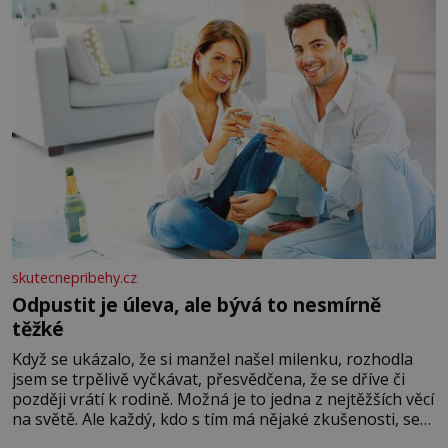
skutecnepribehy.cz
Odpustit je úleva, ale bývá to nesmírně
těžké
Když se ukázalo, že si manžel našel milenku, rozhodla
jsem se trpělivě vyčkávat, přesvědčena, že se dříve či
později vrátí k rodině. Možná je to jedna z nejtěžších věcí
na světě. Ale každý, kdo s tím má nějaké zkušenosti, se
zapřísahá, že pokud odpustíte, znatelně se vám uleví.