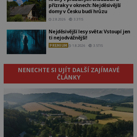
přízraky v oknech: Nejděsivější
domy v Česku budí hrůzu
2.8.2026
3.3TIS
Nejděsivější lesy světa: Vstoupí jen
ti nejodvážnější!
PREMIUM
1.8.2026
3.5TIS
NENECHTE SI UJÍT DALŠÍ ZAJÍMAVÉ
ČLÁNKY