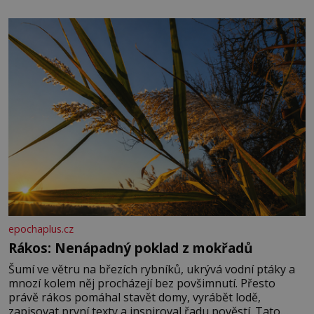
množství, než je pro většinu populace běžné. Její
základní složky– sodík a chlór – jsou zásadní pro
správné hospodaření
epochaplus.cz
Rákos: Nenápadný poklad z mokřadů
Šumí ve větru na březích rybníků, ukrývá vodní ptáky a
mnozí kolem něj procházejí bez povšimnutí. Přesto
právě rákos pomáhal stavět domy, vyrábět lodě,
zapisovat první texty a inspiroval řadu pověstí. Tato