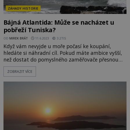
ZÁHADY HISTORIE
Bájná Atlantida: Může se nacházet u
pobřeží Tuniska?
OD
MIREK BRÁT
11.6.2023
3.2TIS
Když vám nevyjde u moře počasí ke koupání,
hledáte si náhradní cíl. Pokud máte ambice vyšší,
než dostat do pomyslného zaměřovače přesnou
pozici hotelového baru, pořád vám ještě zbývá ta
ZOBRAZIT VÍCE
tenká linie mezi mořem a pevninou. Jestliže se
budete procházet po pobřeží u tuniské Mahdie,
budete mít pocit, že stojíte u bran dávné
Atlantidy! [gallery
ids="124748,124749,124750,124751,124752,124753,