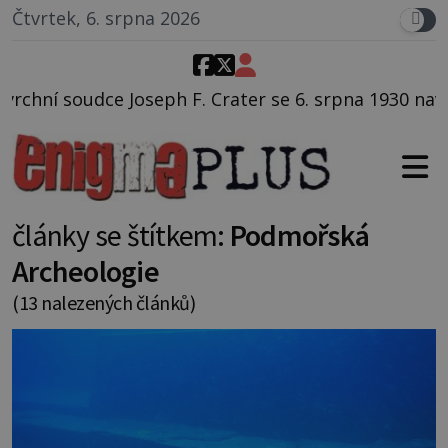
Čtvrtek, 6. srpna 2026
ater se 6. srpna 1930 navečeří ve své oblíbené restau
články se štítkem:
Podmořská
Archeologie
(13 nalezených článků)