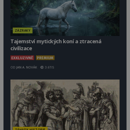
ZÁZRAKY
Tajemství mytických koní a ztracená
civilizace
EXKLUZIVNĚ
PREMIUM
OD
JAN A. NOVÁK
3.6TIS
ZÁHADY HISTORIE