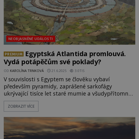
NEOBJASNĚNÉ UDÁLOSTI
Egyptská Atlantida promlouvá.
PREMIUM
Vydá potápěčům své poklady?
OD
KAROLÍNA TRNKOVÁ
21.6.2025
3.0TIS
V souvislosti s Egyptem se člověku vybaví
především pyramidy, zaprášené sarkofágy
ukrývající tisíce let staré mumie a všudypřítomný
písek. Jenže ve skutečnosti se u pobřeží této země
ZOBRAZIT VÍCE
rýsuje podobně významná archeologická lokalita.
Co ukrývá potopené egyptské město? Thonis nebo
Heracleion. Tak zní názvy legendárního města,
které je dnes zatopeným a