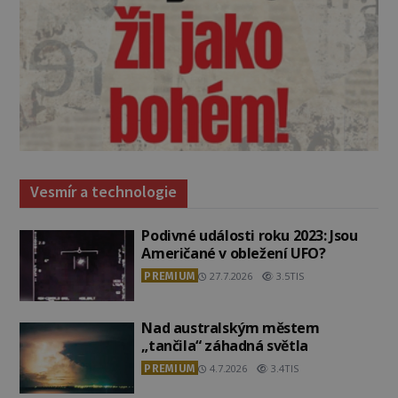
Vesmír a technologie
Podivné události roku 2023: Jsou
Američané v obležení UFO?
PREMIUM
27.7.2026
3.5TIS
Nad australským městem
„tančila“ záhadná světla
PREMIUM
4.7.2026
3.4TIS