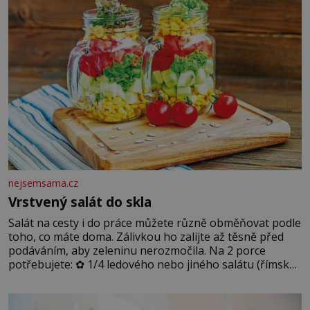
podmínkám. Sucho, prosolené písky a extrémně
nejsemsama.cz
Vrstvený salát do skla
Salát na cesty i do práce můžete různě obměňovat podle
toho, co máte doma. Zálivkou ho zalijte až těsně před
podáváním, aby zeleninu nerozmočila. Na 2 porce
potřebujete: ✿ 1/4 ledového nebo jiného salátu (římský
salát, polníček…) ✿ 1 malá konzerva kukuřice ✿ ½
okurky ✿ 2 rajčata Zálivka: ✿ 4 lžíce olivového oleje ✿ 1
lžíci citronové šťávy ✿ ½ stroužku