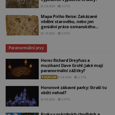
3.8.2026
3.2TIS
Mapa Piriho Reise: Zakázané
vědění starověku, nebo jen
geniální práce osmanského
admirála?
1.8.2026
3.3TIS
Paranormální jevy
Herec Richard Dreyfuss a
muzikant Dave Grohl: Jaké mají
paranormální zážitky?
PREMIUM
5.8.2026
2.1TIS
Hororové zábavní parky: Straší tu
oběti nehod?
4.8.2026
2.9TIS
Kroky v prázdných chodbách a