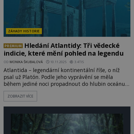
ZÁHADY HISTORIE
Hledání Atlantidy: Tři vědecké
PREMIUM
indicie, které mění pohled na legendu
OD
MONIKA ŠKUBALOVÁ
10.11.2025
3.4TIS
Atlantida – legendární kontinentální říše, o níž
psal už Platón. Podle jeho vyprávění se měla
během jediné noci propadnout do hlubin oceánu.
Po celá staletí byla považována za pouhý mýtus –
ZOBRAZIT VÍCE
filozofickou alegorii společnosti, kterou zničila
vlastní pýcha a zkaženost. V posledních
desetiletích se však objevují nové poznatky z
geologie, podmořské archeologie i zkoumání
starověkých textů, které ved