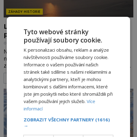
ZÁHADY HISTORIE
Leží inspirace pro příběh o Atlantidě
Tyto webové stránky
pod hladinou zátoky Kiladha?
používají soubory cookie.
OD
MIREK BRÁT
15.8.2022
2.5TIS
K personalizaci obsahu, reklam a analýze
Nedaleko řeckých Athén se v zátoce Kiladha
návštěvnosti používáme soubory cookie.
nachází archeologické naleziště, které má šanci
Informace o vašem používání našich
zasáhnout do legendárního příběhu o Atlantidě.
stránek také sdílíme s našimi reklamními a
Možná právě toto místo inspirovalo vznik slavné
ZOBRAZIT VÍCE
legendy… Lokalitu potopeného města, které
analytickými partnery, kteří je mohou
pravděpodobně zničilo zemětřesení, objevili
kombinovat s dalšími informacemi, které
potápěči z výzkumného projektu Ženevské
jste jim poskytli nebo které shromáždili při
univerzity. Jejich pozornost upoutaly
vašem používání jejich služeb.
Více
informací
ZOBRAZIT VŠECHNY PARTNERY
(1616)
→