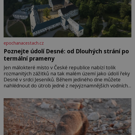
epochanacestach.cz
Poznejte údolí Desné: od Dlouhých strání po
termální prameny
Jen málokteré místo v České republice nabízí tolik
rozmanitých zážitků na tak malém území jako údolí řeky
Desné v srdci Jeseníků. Během jediného dne můžete
nahlédnout do útrob jedné z nejvýznamnějších vodních
elektráren v Evropě, vydat se na horské hřebeny, projet
se na koloběžce a den zakončit poznáváním památek ve
Velkých Losinách nebo v termálním