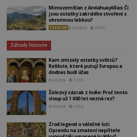
Mimozemšťan z Andahuaylillas: Čí
jsou ostatky zakrslého stvoření s
ohromnou lebkou?
PREMIUM
26.6.2026
2.9TIS
Záhady historie
Kam zmizely ostatky světců?
Relikvie, které putují Evropou a
dodnes budí úžas
6.8.2026
1.2TIS
Železný zázrak z Indie: Proč tento
sloup už 1 600 let nezná rez?
5.8.2026
2.0TIS
Zrod legend o válečné lsti:
Opravdu na zmatení nepřítele
vypouštěli vypasené králíky?