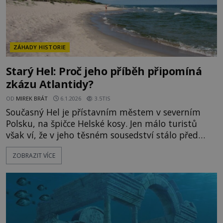
ZÁHADY HISTORIE
Starý Hel: Proč jeho příběh připomíná
zkázu Atlantidy?
OD
MIREK BRÁT
6.1.2026
3.5TIS
Současný Hel je přístavním městem v severním
Polsku, na špičce Helské kosy. Jen málo turistů
však ví, že v jeho těsném sousedství stálo před
staletími jiné město – Starý Hel. Podle pověsti ho
ZOBRAZIT VÍCE
zničilo moře jako trest za bezbožnost jeho
obyvatel. Je to jen báchorka, nebo baltská verze
příběhu o bájné Atlantidě? Starý Hel skutečně
existoval. Bylo to