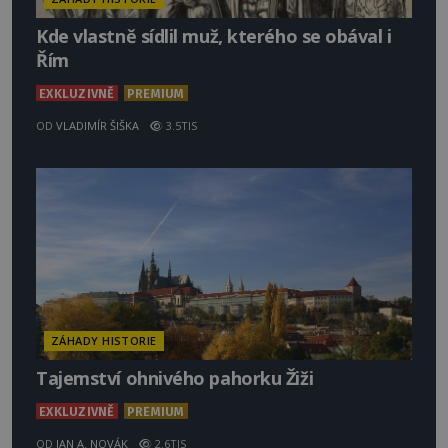
Kde vlastně sídlil muž, kterého se obával i
Řím
EXKLUZIVNĚ
PREMIUM
OD
VLADIMÍR ŠIŠKA
3.5TIS
ZÁHADY HISTORIE
Tajemství ohnivého pahorku Žiži
EXKLUZIVNĚ
PREMIUM
OD
JAN A. NOVÁK
2.6TIS