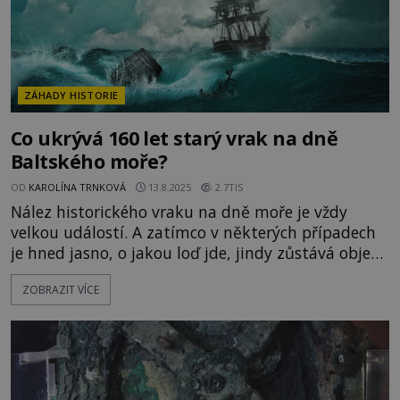
ZÁHADY HISTORIE
Co ukrývá 160 let starý vrak na dně
Baltského moře?
OD
KAROLÍNA TRNKOVÁ
13.8.2025
2.7TIS
Nález historického vraku na dně moře je vždy
velkou událostí. A zatímco v některých případech
je hned jasno, o jakou loď jde, jindy zůstává objev
dlouhou dobu záhadou. To je i případ potopeného
ZOBRAZIT VÍCE
plavidla nalezeného v roce 2016 v Baltském moři.
Co přesně tato loď převážela? A proč nakonec
skončila pod hladinou? Nedaleko Alandských
ostrovů u jiho