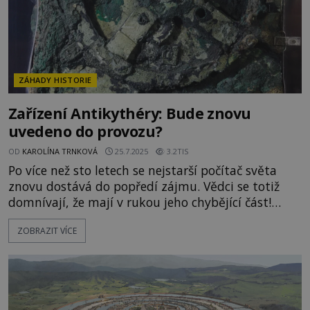
ZÁHADY HISTORIE
Zařízení Antikythéry: Bude znovu
uvedeno do provozu?
OD
KAROLÍNA TRNKOVÁ
25.7.2025
3.2TIS
Po více než sto letech se nejstarší počítač světa
znovu dostává do popředí zájmu. Vědci se totiž
domnívají, že mají v rukou jeho chybějící část!
Podaří se prolomit tajemství starověkého
ZOBRAZIT VÍCE
mechanismu? Nebo by artefakt dokonce mohl být
znovu uveden do pohybu? Když se v roce 1900
krátce před Velikonocemi vydá potápěč Elias
Stadiatos na sběr podmořs