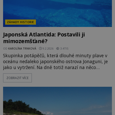
ZÁHADY HISTORIE
Japonská Atlantida: Postavili ji
mimozemšťané?
OD
KAROLÍNA TRNKOVÁ
9.2.2026
3.4TIS
Skupinka potápěčů, která dlouhé minuty plave v
oceánu nedaleko japonského ostrova Jonaguni, je
jako u vytržení. Na dně totiž narazí na něco
fantastického. Jde o struktury připomínající
ZOBRAZIT VÍCE
budovy. U jedné z nich je navíc prapodivná socha,
připomínající mimozemskou bytost, jaké známe
ze sci-fi snímků. Vybudovala snad tzv. asijskou
Atlantidu cizí rasa?