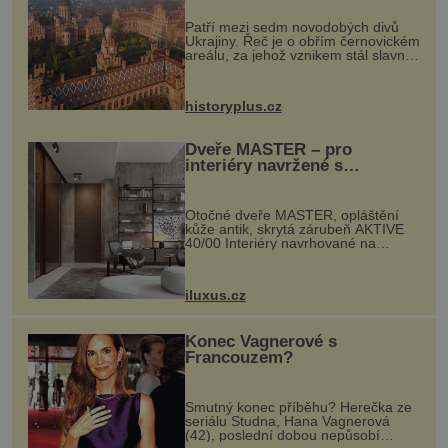
Patří mezi sedm novodobých divů
Ukrajiny. Řeč je o obřím černovickém
areálu, za jehož vznikem stál slavný
český architekt Josef Hlávka. Ten si
na něm dal mimořádně záležet. Jeho
stavební plány by při ...
historyplus.cz
Dveře MASTER – pro
interiéry navržené s
rozumem i vášní!
Otočné dveře MASTER, opláštění
kůže antik, skrytá zárubeň AKTIVE
40/00 Interiéry navrhované na
zakázku často vyžadují atypické
rozměry nejen nábytku, ale i
otvorových prvků. Technické zázemí
iluxus.cz
dnes umož...
Konec Vagnerové s
Francouzem?
Smutný konec příběhu? Herečka ze
seriálu Studna, Hana Vagnerová
(42), poslední dobou nepůsobí