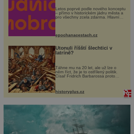
Letos poprvé podle nového konceptu
– přímo v historickém jádru města a
pro všechny zcela zdarma. Hlavní
program se odehraje na Karlově a
Husově náměstí. Návštěvníci se
mohou těšit na víno, burčák, pes...
epochanacestach.cz
Utonuli říšští šlechtici v
latríně?
Táhne mu na 20 let, ale už lze o
něm říct, že je to ostřílený politik.
Císař Fridrich Barbarossa proto
posílá svého syna a dědice Jindřicha
VI. do Erfurtu, aby se stal
prostředníkem při řešení sporu m...
historyplus.cz