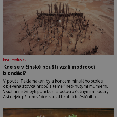
historyplus.cz
Kde se v čínské poušti vzali modroocí
blonďáci?
V poušti Taklamakan byla koncem minulého století
objevena stovka hrobů s téměř netknutými mumiemi.
Všichni mrtví byli pohřbeni s úctou a četnými milodary.
Asi nejvíc přitom vědce zaujal hrob tříměsíčního
chlapečka s modrou filcovou čapkou, z níž se draly
blonďaté vlásky. Fakt, že jsou těla dávných lidí nesmírně
dobře zachovalá, přičítají odborníci zdejším klimatickým