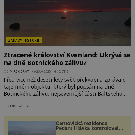
ZÁHADY HISTORIE
Ztracené království Kvenland: Ukrývá se
na dně Botnického zálivu?
OD
MIREK BRÁT
23.6.2023
2.7TIS
Před více než deseti lety svět překvapila zpráva o
tajemném objektu, který byl popsán na dně
Botnického zálivu, nejsevernější části Baltského
moře. Okamžitě se vyrojily spekulace, že se jedná o
ZOBRAZIT VÍCE
havarované UFO. Mohl však tajemný sonarový
snímek mořského dna mezi Švédskem a Finskem
nabízet i nějaké jiné vysvětlení? Ano. Z šera
Černovická rezidence:
dávnověku se vynořila legenda o ztraceném
Pedant Hlávka kontroloval
každou cihlu
království Kvenland! [galler