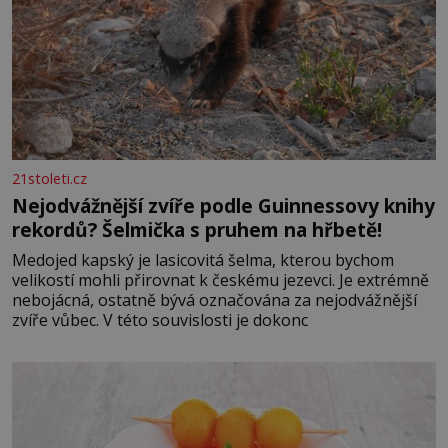
21stoleti.cz
Nejodvážnější zvíře podle Guinnessovy knihy
rekordů? Šelmička s pruhem na hřbetě!
Medojed kapský je lasicovitá šelma, kterou bychom
velikostí mohli přirovnat k českému jezevci. Je extrémně
nebojácná, ostatně bývá označována za nejodvážnější
zvíře vůbec. V této souvislosti je dokonc