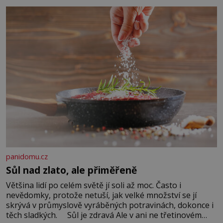
Když se ke mně doneslo, že si manžel pořídil milenku,
panidomu.cz
Sůl nad zlato, ale přiměřeně
Většina lidí po celém světě jí soli až moc. Často i
nevědomky, protože netuší, jak velké množství se jí
skrývá v průmyslově vyráběných potravinách, dokonce i
těch sladkých. Sůl je zdravá Ale v ani ne třetinovém