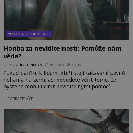
VESMÍR A TECHNOLOGIE
Honba za neviditelností: Pomůže nám
věda?
OD
KAROLÍNA TRNKOVÁ
26.9.2025
3.3TIS
Pokud patříte k lidem, kteří stojí takzvaně pevně
nohama na zemi, asi nebudete věřit tomu, že
byste se mohli učinit neviditelnými pomocí
nějakého kouzelného prstenu, čapky či pláště.
ZOBRAZIT VÍCE
Přesto se ani vy nemusíte vzdát snu o
neviditelnosti. Někteří vědci i umělci se domnívají,
že neviditelnost máme doslova na dosah ruky! Při
několika experimentech prokázali, že ztratit se
někomu z očí není nemožné.