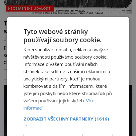
NEOBJASNĚNÉ UDÁLOSTI
Tajuplní proutkaři: Vyvrátí jejich
schopnosti vědecký experiment?
Tyto webové stránky
používají soubory cookie.
OD
KAROLÍNA TRNKOVÁ
3.5.2024
2.9TIS
Existence proutkařů mnohé vědce dráždí. Zoufale
K personalizaci obsahu, reklam a analýze
se snaží odhalit klíč k jejich podivuhodným
návštěvnosti používáme soubory cookie.
dovednostem, nebo dokonce popřít, že nějaké
Informace o vašem používání našich
zvláštní nadání vůbec mají. Aby přišli proutkařské
stránek také sdílíme s našimi reklamními a
ZOBRAZIT VÍCE
záhadě na kloub, podrobují takzvané telestéty
analytickými partnery, kteří je mohou
nejrůznějším testům a experimentům. Pomůže jim
kombinovat s dalšími informacemi, které
to najít hledané odpovědi? Služeb takzvaných
jste jim poskytli nebo které shromáždili při
proutkařů využívají li
vašem používání jejich služeb.
Více
informací
ZOBRAZIT VŠECHNY PARTNERY
(1616)
→