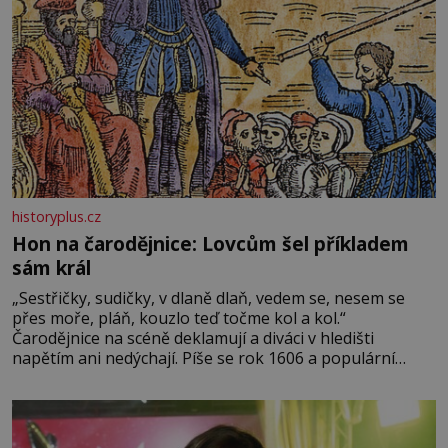
historyplus.cz
Hon na čarodějnice: Lovcům šel příkladem
sám král
„Sestřičky, sudičky, v dlaně dlaň, vedem se, nesem se
přes moře, pláň, kouzlo teď točme kol a kol.“
Čarodějnice na scéně deklamují a diváci v hledišti
napětím ani nedýchají. Píše se rok 1606 a populární
anglický dramatik William Shakespeare uvádí svou
Tragédii o Macbethovi. Napsal ji pro krále Jakuba I., jenž
v roce 1603 vystřídal