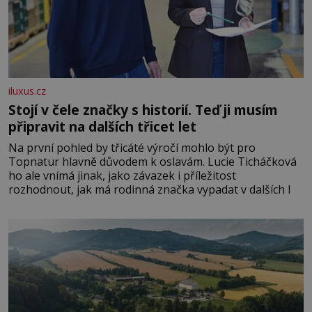
iluxus.cz
Stojí v čele značky s historií. Teď ji musím
připravit na dalších třicet let
Na první pohled by třicáté výročí mohlo být pro
Topnatur hlavně důvodem k oslavám. Lucie Ticháčková
ho ale vnímá jinak, jako závazek i příležitost
rozhodnout, jak má rodinná značka vypadat v dalších l