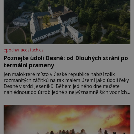
epochanacestach.cz
Poznejte údolí Desné: od Dlouhých strání po
termální prameny
Jen málokteré místo v České republice nabízí tolik
rozmanitých zážitků na tak malém území jako údolí řeky
Desné v srdci Jeseníků. Během jediného dne můžete
nahlédnout do útrob jedné z nejvýznamnějších vodních
elektráren v Evropě, vydat se na horské hřebeny, projet
se na koloběžce a den zakončit poznáváním památek ve
Velkých Losinách nebo v termálním