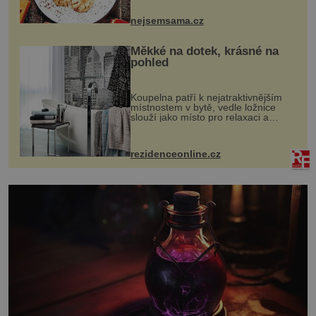
pokrmy, které rozhodně st...
nejsemsama.cz
Měkké na dotek, krásné na
pohled
Koupelna patří k nejatraktivnějším
místnostem v bytě, vedle ložnice
slouží jako místo pro relaxaci a
odpočinek. Koupelnový textil –
ručníky, osušky a koberečky –
mohou jako mávnutím kouzelného
rezidenceonline.cz
proutku...