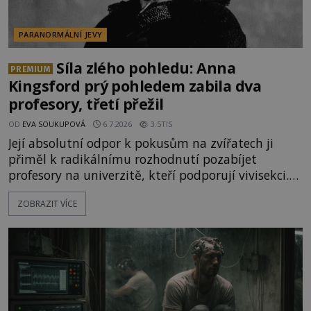
PARANORMÁLNÍ JEVY
Síla zlého pohledu: Anna
PREMIUM
Kingsford prý pohledem zabila dva
profesory, třetí přežil
OD
EVA SOUKUPOVÁ
6.7.2026
3.5TIS
Její absolutní odpor k pokusům na zvířatech ji
přiměl k radikálnímu rozhodnutí pozabíjet
profesory na univerzitě, kteří podporují vivisekci.
Zvolí si ovšem velmi neobvyklou vražednou zbraň
ZOBRAZIT VÍCE
– pouhým pohledem na ně sešle smrtící „duchovní
blesk“. Dvakrát se prý skutečně podaří. Třetí
vyhlédnutá oběť jen náhodou přežije. Anglická
studentka Anna Kingsf