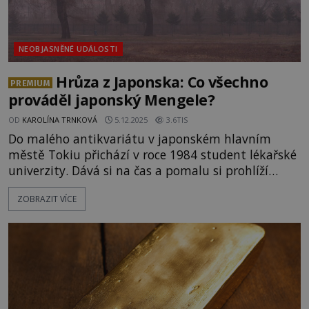
NEOBJASNĚNÉ UDÁLOSTI
Hrůza z Japonska: Co všechno
PREMIUM
prováděl japonský Mengele?
OD
KAROLÍNA TRNKOVÁ
5.12.2025
3.6TIS
Do malého antikvariátu v japonském hlavním
městě Tokiu přichází v roce 1984 student lékařské
univerzity. Dává si na čas a pomalu si prohlíží
jeden regál za druhým. Snaží se najít nějaké
ZOBRAZIT VÍCE
zajímavé publikace, které by mohl využít při
studiu. V jednu chvíli ho zaujme zvláštní, staře
vypadající sešit. Zamyšleně ho vytáhne z police a
začne jím listovat. Jeho výraz se rychle změní z
klidu do naprostého