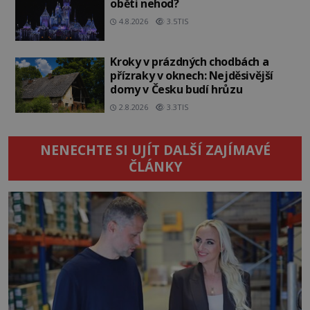
oběti nehod?
4.8.2026
3.5TIS
Kroky v prázdných chodbách a
přízraky v oknech: Nejděsivější
domy v Česku budí hrůzu
2.8.2026
3.3TIS
NENECHTE SI UJÍT DALŠÍ ZAJÍMAVÉ
ČLÁNKY