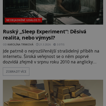
NEOBJASNĚNÉ UDÁLOSTI
Ruský „Sleep Experiment“: Děsivá
realita, nebo výmysl?
OD
KAROLÍNA TRNKOVÁ
21.3.2026
3.0TIS
Jde patrně o nejrozšířenější strašidelný příběh na
internetu. Široká veřejnost se o něm poprvé
dozvídá zřejmě v srpnu roku 2010 na anglicky
psaném webu Creepypasta, který zveřejňuje
ZOBRAZIT VÍCE
nejrůznější tajemné příběhy. Někteří
záhadologové věří, že jádrem příběhu jsou
skutečné deníkové záznamy, popisující děsivé
praktiky sovětských vědců na konci druhé světové
války. Je to ale pravda? [gallery size="fu