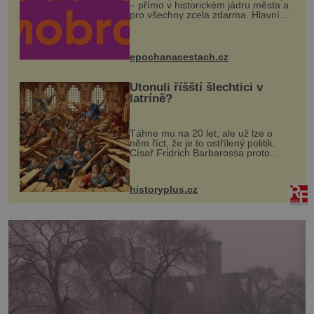
– přímo v historickém jádru města a
pro všechny zcela zdarma. Hlavní
program se odehraje na Karlově a
Husově náměstí. Návštěvníci se
mohou těšit na víno, burčák, pes...
epochanacestach.cz
Utonuli říšští šlechtici v
latríně?
Táhne mu na 20 let, ale už lze o
něm říct, že je to ostřílený politik.
Císař Fridrich Barbarossa proto
posílá svého syna a dědice Jindřicha
VI. do Erfurtu, aby se stal
prostředníkem při řešení sporu m...
historyplus.cz