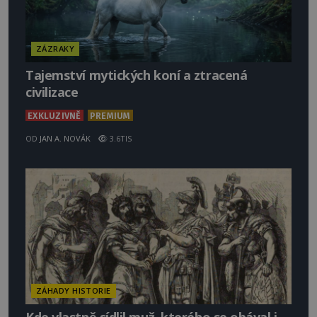
ZÁZRAKY
Tajemství mytických koní a ztracená
civilizace
EXKLUZIVNĚ
PREMIUM
OD
JAN A. NOVÁK
3.6TIS
ZÁHADY HISTORIE