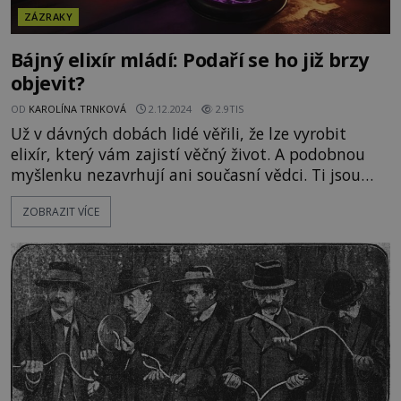
ZÁZRAKY
Bájný elixír mládí: Podaří se ho již brzy
objevit?
OD
KAROLÍNA TRNKOVÁ
2.12.2024
2.9TIS
Už v dávných dobách lidé věřili, že lze vyrobit
elixír, který vám zajistí věčný život. A podobnou
myšlenku nezavrhují ani současní vědci. Ti jsou
přitom velkolepému objevu možná blíže, než byste
ZOBRAZIT VÍCE
čekali. Dá se ošálit čas a získat nekonečné mládí?
ENIGMA ví víc! Dnes se zdá, jako by nějaký
tajuplný recept na dlouhověkost měli hlavně
Číňané. Pod