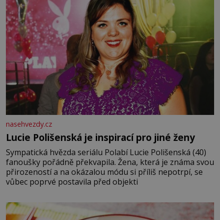
nasehvezdy.cz
Lucie Polišenská je inspirací pro jiné ženy
Sympatická hvězda seriálu Polabí Lucie Polišenská (40)
fanoušky pořádně překvapila. Žena, která je známa svou
přirozeností a na okázalou módu si příliš nepotrpí, se
vůbec poprvé postavila před objekti