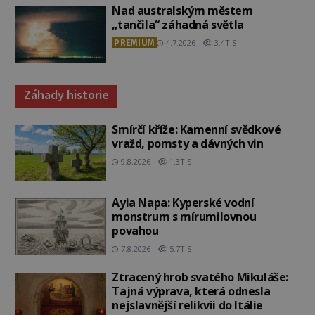
Nad australským městem
„tančila“ záhadná světla
PREMIUM
4.7.2026
3.4TIS
Záhady historie
Smírčí kříže: Kamenní svědkové
vražd, pomsty a dávných vin
9.8.2026
1.3TIS
Ayia Napa: Kyperské vodní
monstrum s mírumilovnou
povahou
7.8.2026
5.7TIS
Ztracený hrob svatého Mikuláše:
Tajná výprava, která odnesla
nejslavnější relikvii do Itálie