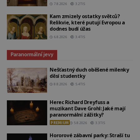
7.8.2026
3.2TIS
Kam zmizely ostatky světců?
Relikvie, které putují Evropou a
dodnes budí úžas
6.8.2026
3.4TIS
Paranormální jevy
Nešťastný duch oběšené milenky
děsí studentky
8.8.2026
5.4TIS
Herec Richard Dreyfuss a
muzikant Dave Grohl: Jaké mají
paranormální zážitky?
PREMIUM
5.8.2026
3.3TIS
Hororové zábavní parky: Straší tu