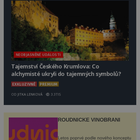
NEOBJASNĚNÉ UDÁLOSTI
Tajemství Českého Krumlova: Co
alchymisté ukryli do tajemných symbolů?
EXKLUZIVNĚ
PREMIUM
OD
JITKA LENKOVÁ
3.3TIS
ROUDNICKÉ VINOBRANÍ
Letos poprvé podle nového konceptu