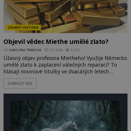
ZÁHADY HISTORIE
Objevil vědec Miethe umělé zlato?
OD
KAROLÍNA TRNKOVÁ
17.3.2026
3.3TIS
Úžasný objev profesora Mietheho! Využije Německo
umělé zlato k zaplacení válečných reparací? To
hlásají novinové titulky ve dvacátých letech
minulého století. A přestože se ukázalo, že
ZOBRAZIT VÍCE
německý fyzik se ve svých závěrech mýlil, lidé o
přeměně jiného kovu ve zlato nepřestali snít ani
nyní. Dočkají se někdy tyto naděje svého naplnění?
Myslíte si,