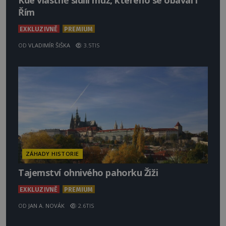
Kde vlastně sídlil muž, kterého se obával i
Řím
EXKLUZIVNĚ
PREMIUM
OD
VLADIMÍR ŠIŠKA
3.5TIS
ZÁHADY HISTORIE
Tajemství ohnivého pahorku Žiži
EXKLUZIVNĚ
PREMIUM
OD
JAN A. NOVÁK
2.6TIS