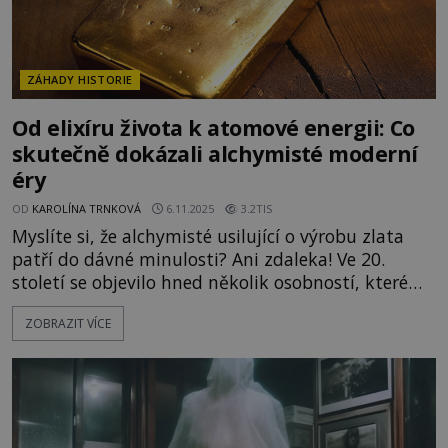
ZÁHADY HISTORIE
Od elixíru života k atomové energii: Co
skutečně dokázali alchymisté moderní
éry
OD
KAROLÍNA TRNKOVÁ
6.11.2025
3.2TIS
Myslíte si, že alchymisté usilující o výrobu zlata
patří do dávné minulosti? Ani zdaleka! Ve 20.
století se objevilo hned několik osobností, které
tvrdily, že se jim podařilo přeměnit jiný prvek ve
ZOBRAZIT VÍCE
zlato. Někteří z nich patřili k váženým vědcům – a
touha po transmutaci živlů zdaleka nezmizela. O
totéž se pokoušejí i někteří současní výzkumníci.
Proč se na cestu alchymistické přeměny vydali i
lidé