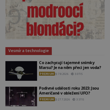
Vesmír a technologie
Co zachycují tajemné snímky
Marsu? Je na něm přeci jen voda?
PREMIUM
7.8.2026
3.0TIS
Podivné události roku 2023: Jsou
Američané v obležení UFO?
PREMIUM
27.7.2026
3.5TIS