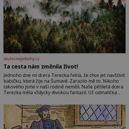
skutecnepribehy.cz
Ta cesta nám změnila život!
Jednoho dne mi dcera Terezka řekla, že chce jet navštívit
babičku, která žije na Šumavě. Zarazilo mě to. Nikoho
takového jsme v naší rodině neměli. Naše pětiletá dcera
Terezka měla vždycky divokou fantazii. Už odmalička
milovala svět pohádek. Každou chvilku mi říkala, že se jí
zdálo o jednorožcích, krásných princeznách, statečných
rytířích a létajících dracích.