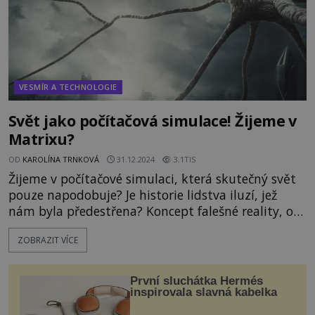
VESMÍR A TECHNOLOGIE
Svět jako počítačová simulace! Žijeme v
Matrixu?
OD
KAROLÍNA TRNKOVÁ
31.12.2024
3.1TIS
Žijeme v počítačové simulaci, která skutečný svět
pouze napodobuje? Je historie lidstva iluzí, jež
nám byla předestřena? Koncept falešné reality, o
které vypovídá americký sci-fi film Matrix, zkoumá
ZOBRAZIT VÍCE
mnoho vědců. Již v roce 1982, tedy 17 let před tím,
než byl v kinech uveden první díl kultovního
filmového trháku, provede tým Alaina Aspecta
První sluchátka Hermés
(*1947) na univerzitě v Paříži významný, leč dnes
inspirovala slavná kabelka
již zapom