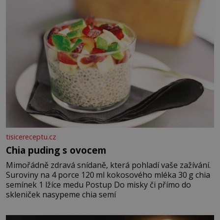
tisicereceptu.cz
Chia puding s ovocem
Mimořádně zdravá snídaně, která pohladí vaše zažívání.
Suroviny na 4 porce 120 ml kokosového mléka 30 g chia
semínek 1 lžíce medu Postup Do misky či přímo do
skleniček nasypeme chia semí