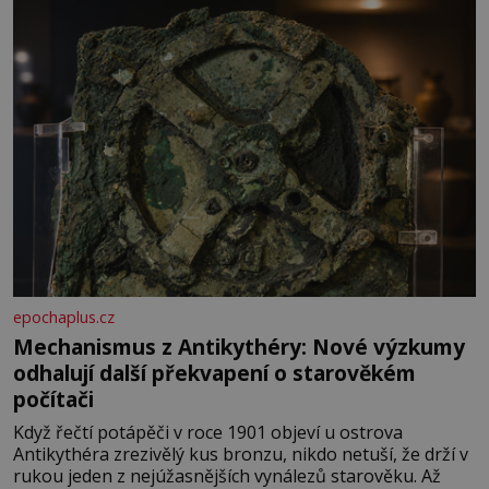
epochaplus.cz
Mechanismus z Antikythéry: Nové výzkumy
odhalují další překvapení o starověkém
počítači
Když řečtí potápěči v roce 1901 objeví u ostrova
Antikythéra zrezivělý kus bronzu, nikdo netuší, že drží v
rukou jeden z nejúžasnějších vynálezů starověku. Až