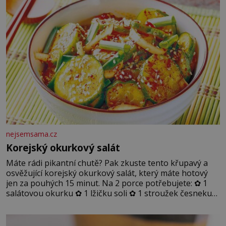
nejsemsama.cz
Korejský okurkový salát
Máte rádi pikantní chutě? Pak zkuste tento křupavý a
osvěžující korejský okurkový salát, který máte hotový
jen za pouhých 15 minut. Na 2 porce potřebujete: ✿ 1
salátovou okurku ✿ 1 lžičku soli ✿ 1 stroužek česneku
✿ 1 lžíci sójové omáčky ✿ 1 lžíci rýžového octa ✿ 1 lžičku
sezamového oleje ✿ 1 lžičku chilli ✿ 1 lžičku cukru ✿ 1
jarní cibulku ✿ 1 lžíci sezamových semínek