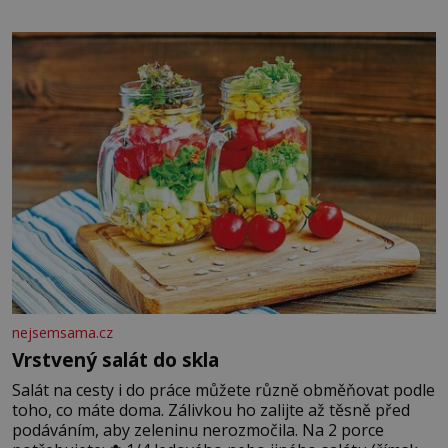
chlapečka s modrou filcovou čapkou, z níž se draly
blonďaté vlásky. Fakt, že jsou těla dávných lidí nesmírně
dobře zachovalá, přičítají odborníci zdejším klimatickým
podmínkám. Sucho, prosolené písky a extrémně
nejsemsama.cz
Vrstvený salát do skla
Salát na cesty i do práce můžete různě obměňovat podle
toho, co máte doma. Zálivkou ho zalijte až těsně před
podáváním, aby zeleninu nerozmočila. Na 2 porce