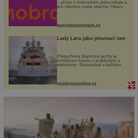
– přímo v historickém jádru města a
pro všechny zcela zdarma. Hlavní
program se odehraje na Karlově a
Husově náměstí. Návštěvníci se
mohou těšit na víno, burčák, pes...
epochanacestach.cz
Lady Lara jako plovoucí sen
Přepychová dispozice jachty je
kombinací luxusu s praktickým a
efektivním. Dokonalost v každém
detailu představuje značka Fendi
Casa, kterou byly vybaveny její
paluby. Monacký přístav nabízí
každoročn...
rezidenceonline.cz