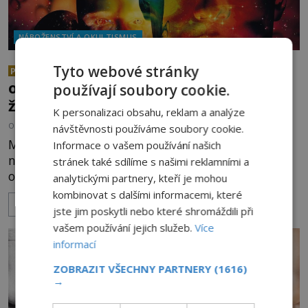
NÁBOŽENSTVÍ A OKULTISMUS
Záhady reinkarnace: Můžeme
Tyto webové stránky
PREMIUM
odhalit, kým jsme byli v minulém
používají soubory cookie.
životě?
K personalizaci obsahu, reklam a analýze
OD
FILIP APPL
19.2.2025
3.6TIS
návštěvnosti používáme soubory cookie.
Máte sny, které se neustále vrací? Vše trvá i
Informace o vašem používání našich
několik let a vy nechápete, co se v nich vlastně
stránek také sdílíme s našimi reklamními a
odehrává? Podle některých badatelů věřících na
analytickými partnery, kteří je mohou
reinkarnaci si možná vybavujete svůj minulý život.
kombinovat s dalšími informacemi, které
ZOBRAZIT VÍCE
Někdy se to děje spontánně, jindy je však potřeba
jste jim poskytli nebo které shromáždili při
těmto tajuplným vzpomínkám trochu pomoci. Jak
vašem používání jejich služeb.
Více
to udělat? Angličan James Arthur Flowerdew
informací
(1906–
ZOBRAZIT VŠECHNY PARTNERY
(1616)
→