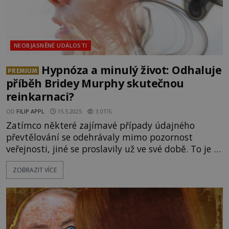
NEOBJASNĚNÉ UDÁLOSTI
Hypnóza a minulý život: Odhaluje
PREMIUM
příběh Bridey Murphy skutečnou
reinkarnaci?
OD
FILIP APPL
15.5.2025
3.0TIS
Zatímco některé zajímavé případy údajného
převtělování se odehrávaly mimo pozornost
veřejnosti, jiné se proslavily už ve své době. To je i
případ Američanky jménem Virginia Tighe. Díky
ZOBRAZIT VÍCE
jejímu příběhu se v jednu dobu zajímala o
reinkarnaci celá Amerika. Jenže bylo vše opravdu
tak, jak žena tvrdila? Po útulné místnosti přechází
americký obchodník, ba