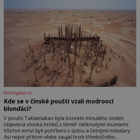
historyplus.cz
Kde se v čínské poušti vzali modroocí
blonďáci?
V poušti Taklamakan byla koncem minulého století
objevena stovka hrobů s téměř netknutými mumiemi.
Všichni mrtví byli pohřbeni s úctou a četnými milodary.
Asi nejvíc přitom vědce zaujal hrob tříměsíčního