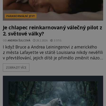
PARANORMÁLNÍ JEVY
Je chlapec reinkarnovaný válečný pilot z
2. světové války?
OD
ANDREA ŠULCOVÁ
28.2.2026
3.5TIS
I když Bruce a Andrea Leiningerovi z amerického
z města Lafayette ve státě Louisiana nikdy nevěřili
v převtělování, jejich dítě je přimělo změnit názor.
Nakonec veřejně prohlásili, že jejich tehdy 16letý
ZOBRAZIT VÍCE
syn James Leininger je reinkarnovaným pilotem
z 2. světové války. Když byly Jamesovi dva roky,
začal prý trpět silnými nočními můrami a neustál