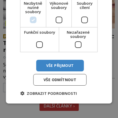
Nezbytně
Výkonové
Soubory
nutné
soubory
cílení
soubory
ZÁZRAKY
Funkční soubory
Nezařazené
Chlapec si pamatuje minulý život:
soubory
PREMIUM
Tvrdí, že byl pilotem a sám si vybral
rodiče
OD
EVA SOUKUPOVÁ
1.2.2025
3.6TIS
Sotva se malý chlapec naučí mluvit, využije nově
VŠE PŘIJMOUT
nabytých dovedností k tomu, aby svým rodičům
vylíčil svůj předchozí život v kůži válečného pilota.
VŠE ODMÍTNOUT
Jeho šokující vyprávění se k překvapení všech
ZOBRAZIT VÍCE
ukáže jako pravdivé. Skutečně je tento Američan
ZOBRAZIT PODROBNOSTI
reinkarnací vojáka, který zahynul v bitvě? Už
mnoho let jsou vyprávění dětí, které tvrdí, že si
DALŠÍ ČLÁNKY ›
vzpomínají na minul