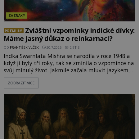
ZÁZRAKY
Zvláštní vzpomínky indické dívky:
PREMIUM
Máme jasný důkaz o reinkarnaci?
OD
FRANTIŠEK VLČEK
20.7.2026
2.9TIS
Indka Swarnlata Mishra se narodila v roce 1948 a
když jí byly tři roky, tak se zmínila o vzpomínce na
svůj minulý život. Jakmile začala mluvit jazykem,
který nikdo nezná, začali rodiče její podivné
ZOBRAZIT VÍCE
chování brát vážně. Je snad důkazem reinkarnace?
Swarnlata Mishra se narodila v Indii v roce 1948.
Na první pohled se zdá, že to bu