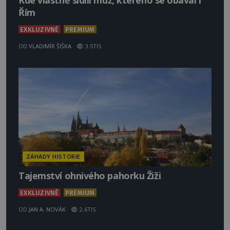
Kde vlastně sídlil muž, kterého se obával i
Řím
EXKLUZIVNĚ
PREMIUM
OD
VLADIMÍR ŠIŠKA
3.5TIS
ZÁHADY HISTORIE
Tajemství ohnivého pahorku Žiži
EXKLUZIVNĚ
PREMIUM
OD
JAN A. NOVÁK
2.6TIS