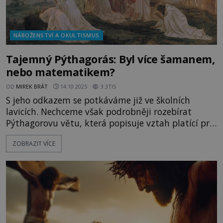
NÁBOŽENSTVÍ A OKULTISMUS
Tajemný Pýthagorás: Byl více šamanem,
nebo matematikem?
OD
MIREK BRÁT
14.10.2025
3.3TIS
S jeho odkazem se potkáváme již ve školních
lavicích. Nechceme však podrobněji rozebírat
Pýthagorovu větu, která popisuje vztah platící pro
délky stran pravoúhlých trojúhelníků. Pod naším
ZOBRAZIT VÍCE
drobnohledem je sám její autor, rodák z řeckého
ostrova Samos. Překvapivě však nevidíme
matematika, ale spíše šamana a mystika. Proč?
Pýthagorás (570 př. n. l. –