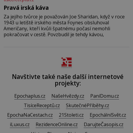
Pravá irská káva
Za jejího tvůrce je považován Joe Sharidan, když v roce
1943 u letiště irského města Foynes obsluhoval
Američany, kteří kvůli špatnému počasí nemohli
pokračovat v cestě. Povzbudil je tehdy kávou,
Navštivte také naše další internetové
projekty:
Epochaplus.cz
NašeHvězdy.cz
PaníDomu.cz
TisíceReceptů.cz
SkutečnéPříběhy.cz
EpochaNaCestach.cz
21Stoleti.cz
EpochálníSvět.cz
iLuxus.cz
RezidenceOnline.cz
DarujteČasopis.cz