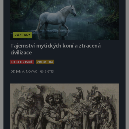
ZÁZRAKY
Tajemství mytických koní a ztracená
civilizace
EXKLUZIVNĚ
PREMIUM
OD
JAN A. NOVÁK
3.6TIS