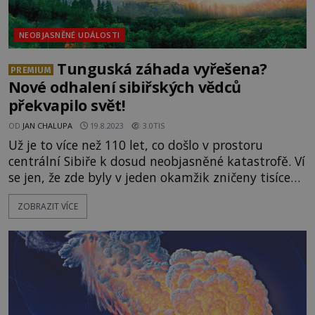
NEOBJASNĚNÉ UDÁLOSTI
Tunguská záhada vyřešena?
PREMIUM
Nové odhalení sibiřských vědců
překvapilo svět!
OD
JAN CHALUPA
19.8.2023
3.0TIS
Už je to více než 110 let, co došlo v prostoru
centrální Sibiře k dosud neobjasněné katastrofě. Ví
se jen, že zde byly v jeden okamžik zničeny tisíce
stromů a zemětřesná vlna několikrát oběhla celou
ZOBRAZIT VÍCE
planetu. Co mimořádně silnou explozi způsobilo?
Podle nejnovějších poznatků se k Zemi v dané
době přiblížil obrovský meteorit! Vypadá to jako
krásný letní den. Dne 3