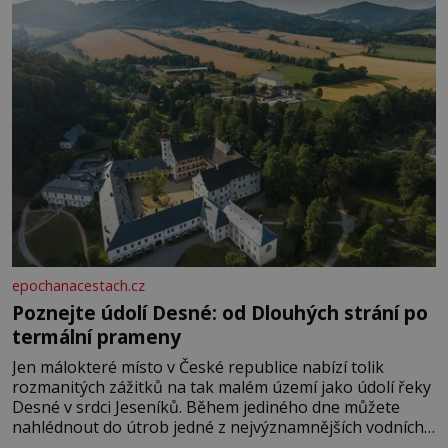
rozhodla stávkovat. Cvičte
epochanacestach.cz
Poznejte údolí Desné: od Dlouhých strání po
termální prameny
Jen málokteré místo v České republice nabízí tolik
rozmanitých zážitků na tak malém území jako údolí řeky
Desné v srdci Jeseníků. Během jediného dne můžete
nahlédnout do útrob jedné z nejvýznamnějších vodních
elektráren v Evropě, vydat se na horské hřebeny, projet