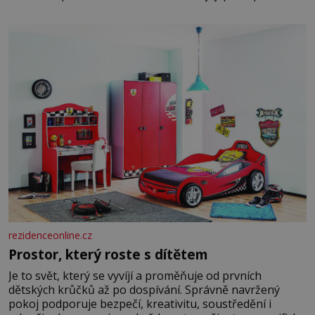
raději jen skrápí svěcenou vodou. Za několik dní divné
burácení skutečně ustane. Když o mnoho let později
hrobku
rezidenceonline.cz
Prostor, který roste s dítětem
Je to svět, který se vyvíjí a proměňuje od prvních
dětských krůčků až po dospívání. Správně navržený
pokoj podporuje bezpečí, kreativitu, soustředění i