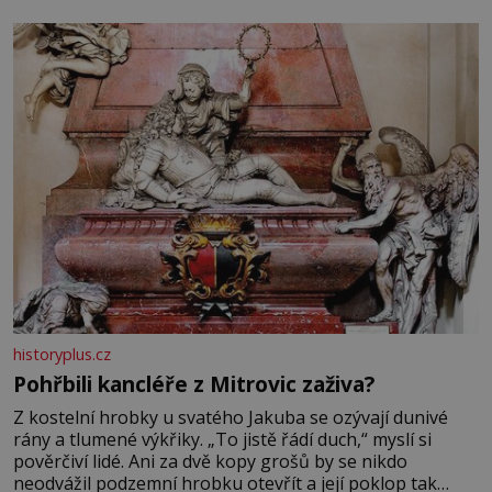
se na koloběžce a den zakončit poznáváním památek ve
Velkých Losinách nebo v termálním
historyplus.cz
Pohřbili kancléře z Mitrovic zaživa?
Z kostelní hrobky u svatého Jakuba se ozývají dunivé
rány a tlumené výkřiky. „To jistě řádí duch,“ myslí si
pověrčiví lidé. Ani za dvě kopy grošů by se nikdo
neodvážil podzemní hrobku otevřít a její poklop tak