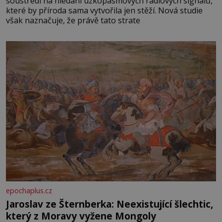
soustředí na hledání úzkopásmových rádiových signálů,
které by příroda sama vytvořila jen stěží. Nová studie
však naznačuje, že právě tato strate
epochaplus.cz
Jaroslav ze Šternberka: Neexistující šlechtic,
který z Moravy vyžene Mongoly