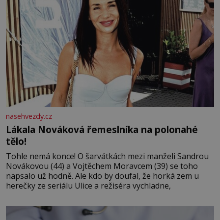
nasehvezdy.cz
Lákala Nováková řemeslníka na polonahé
tělo!
Tohle nemá konce! O šarvátkách mezi manželi Sandrou
Novákovou (44) a Vojtěchem Moravcem (39) se toho
napsalo už hodně. Ale kdo by doufal, že horká zem u
herečky ze seriálu Ulice a režiséra vychladne,