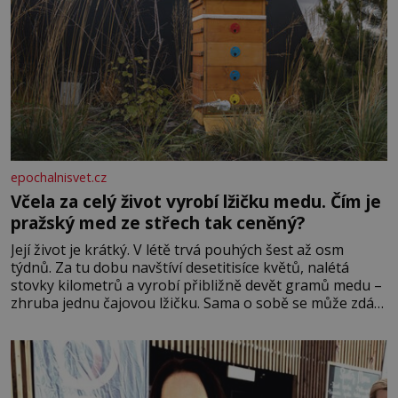
epochalnisvet.cz
Včela za celý život vyrobí lžičku medu. Čím je
pražský med ze střech tak ceněný?
Její život je krátký. V létě trvá pouhých šest až osm
týdnů. Za tu dobu navštíví desetitisíce květů, nalétá
stovky kilometrů a vyrobí přibližně devět gramů medu –
zhruba jednu čajovou lžičku. Sama o sobě se může zdát
bezvýznamná. Teprve když se spojí s dalšími desítkami
tisíc příslušnic svého včelstva, vznikne jeden z
nejdokonalejších organismů