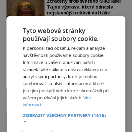
Ztracený hrob svatého Mikuláše:
Tajná výprava, která odnesla
nejslavnější relikvii do Itálie
7.8.2026
2.8TIS
Tyto webové stránky
Kam zmizely ostatky světců?
používají soubory cookie.
Relikvie, které putují Evropou a
dodnes budí úžas
K personalizaci obsahu, reklam a analýze
6.8.2026
3.2TIS
návštěvnosti používáme soubory cookie.
Informace o vašem používání našich
Paranormální jevy
stránek také sdílíme s našimi reklamními a
analytickými partnery, kteří je mohou
Nešťastný duch oběšené milenky
kombinovat s dalšími informacemi, které
děsí studentky
jste jim poskytli nebo které shromáždili při
8.8.2026
4.9TIS
vašem používání jejich služeb.
Více
informací
Herec Richard Dreyfuss a
ZOBRAZIT VŠECHNY PARTNERY
(1616)
muzikant Dave Grohl: Jaké mají
→
paranormální zážitky?