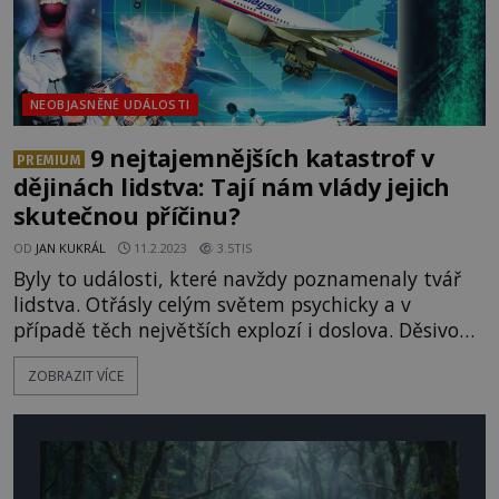
NEOBJASNĚNÉ UDÁLOSTI
9 nejtajemnějších katastrof v
PREMIUM
dějinách lidstva: Tají nám vlády jejich
skutečnou příčinu?
OD
JAN KUKRÁL
11.2.2023
3.5TIS
Byly to události, které navždy poznamenaly tvář
lidstva. Otřásly celým světem psychicky a v
případě těch největších explozí i doslova. Děsivou
skutečností zůstává, že řada z nich nebyla dodnes
ZOBRAZIT VÍCE
uspokojivě vysvětlena. Máme vůbec šanci
dozvědět se pravdu? Nebo by šlo o fakta natolik
závažná, že by jejich uveřejnění zničilo vše, v co
věříme? [gallery
ids="96074,96075,96073,96072,96071,96070,960