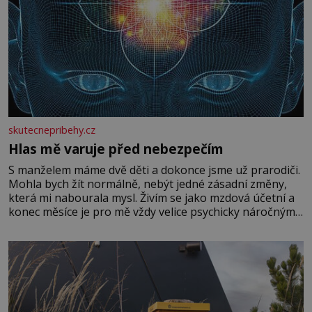
skutecnepribehy.cz
Hlas mě varuje před nebezpečím
S manželem máme dvě děti a dokonce jsme už prarodiči.
Mohla bych žít normálně, nebýt jedné zásadní změny,
která mi nabourala mysl. Živím se jako mzdová účetní a
konec měsíce je pro mě vždy velice psychicky náročným
obdobím. Od té chvíle, co máme vnoučata, mi dcera čím
dál častěji volá o pomoc, co se hlídání týče. Dalo by se