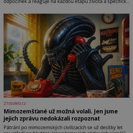
odpočinek a reaguje na každou etapu života a specifické
potřeby dítěte. Pro nejmenší je klíčová jednoduchost,
měkkost a bezpečí, proto by pokoj miminka měl působit
především klidně a útulně. Předškolní věk je
21stoleti.cz
Mimozemšťané už možná volali. Jen jsme
jejich zprávu nedokázali rozpoznat
Pátrání po mimozemských civilizacích se už desítky let