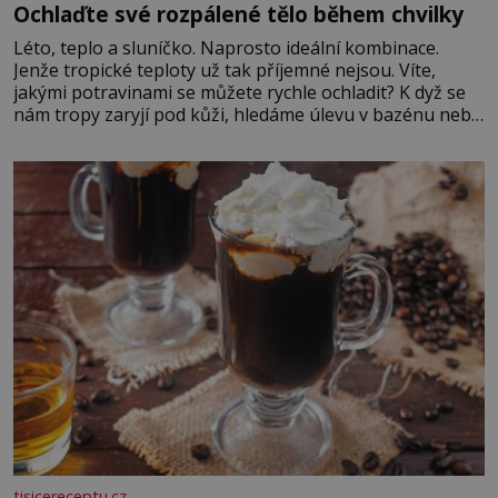
Ochlaďte své rozpálené tělo během chvilky
Léto, teplo a sluníčko. Naprosto ideální kombinace.
Jenže tropické teploty už tak příjemné nejsou. Víte,
jakými potravinami se můžete rychle ochladit? K dyž se
nám tropy zaryjí pod kůži, hledáme úlevu v bazénu nebo
pomocí klimatizace. Jenže ne vždycky můžeme být v jejich
blízkosti. Nemusíte však zoufat. Pokud budete mít
promyšlený jídelníček, žadné pařáky si na vás
tisicereceptu.cz