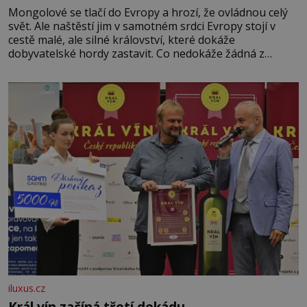
Mongolové se tlačí do Evropy a hrozí, že ovládnou celý
svět. Ale naštěstí jim v samotném srdci Evropy stojí v
cestě malé, ale silné království, které dokáže
dobyvatelské hordy zastavit. Co nedokáže žádná z
asijských říší, co nedokážou Němci – to dokáže český
král. Nebo že by ne? Mongolové od roku 1223 postupují
podél Kaspického a Azovského moře,
iluxus.cz
Král vín začíná třetí dekádu