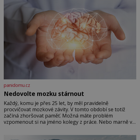
panidomu.cz
Nedovolte mozku stárnout
Každý, komu je přes 25 let, by měl pravidelně
procvičovat mozkové závity. V tomto období se totiž
začíná zhoršovat paměť. Možná máte problém
vzpomenout si na jméno kolegy z práce. Nebo marně v
paměti lovíte název knížky, kterou jste nedávno přečetli.
Je to opravdu tak, s věkem jako kdyby se paměť