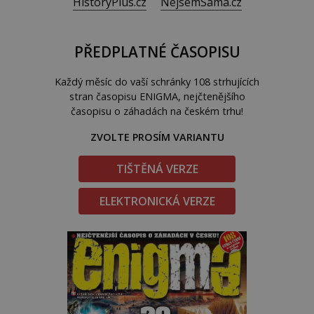
HistoryPlus.cz
NejsemSama.cz
PŘEDPLATNÉ ČASOPISU
Každý měsíc do vaší schránky 108 strhujících
stran časopisu ENIGMA, nejčtenějšího
časopisu o záhadách na českém trhu!
ZVOLTE PROSÍM VARIANTU
TIŠTĚNÁ VERZE
ELEKTRONICKÁ VERZE