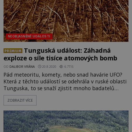
NEOBJASNĚNÉ UDÁLOSTI
Tunguská událost: Záhadná
PREMIUM
exploze o síle tisíce atomových bomb
OD
DALIBOR VRÁNA
20.8.2020
6.7TIS
Pád meteoritu, komety, nebo snad havárie UFO?
Která z těchto událostí se odehrála v ruské oblasti
Tunguska, to se snaží zjistit mnoho badatelů
poté, co zde v roce 1908 dochází k nevysvětlitelné
ZOBRAZIT VÍCE
explozi. Je skoro čtvrt na osm ráno místního času a
asi 10 kilometrů nad zemí se rozzáří světlo tisíce
sluncí. Rázem padá neuvěřitelných 60 milionů
stromů! Půdu ničí obří krátery a krajina je
zdevastovaná k