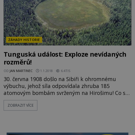
ZÁHADY HISTORIE
Tunguská událost: Exploze nevídaných
rozměrů!
OD
JAN MARTINEC
1.1.2018
6.4TIS
30. června 1908 došlo na Sibiři k ohromnému
výbuchu, jehož síla odpovídala zhruba 185
atomovým bombám svrženým na Hirošimu! Co se
tehdy stalo se ani dnes s jistotou neví, teorie o
ZOBRAZIT VÍCE
dopadu meteoritu má totiž mezery... Krátce po
události se samozřejmě začalo vášnivě debatovat
nad možnou příčinnou výbuchu. Exploze naprosto
zdevastovala okolní přírodu a pozabíjela vše živé v
oblasti, jenže až na pol