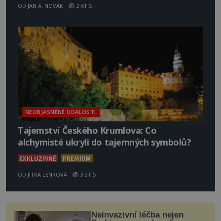
OD
JAN A. NOVÁK
2.6TIS
NEOBJASNĚNÉ UDÁLOSTI
Tajemství Českého Krumlova: Co
alchymisté ukryli do tajemných symbolů?
EXKLUZIVNĚ
PREMIUM
OD
JITKA LENKOVÁ
3.3TIS
Neinvazivní léčba nejen