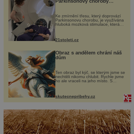
Parkinsonovy choroby
pomocí ultrazvukové
„helmy“
Ke zmírnění třesu, který doprovází
Parkinsonovu chorobu, je využívána
hluboká mozková stimulace, která
však vyžaduje vysoce invazivní
zákrok. Ultrazvuk zase není vhodný
k dostatečně přesnému zacílení ...
21stoleti.cz
Obraz s andělem chrání náš
dům
Ten obraz byl kýč, se kterým jsme se
nechtěli nikomu chlubit. Rychle jsme
ho ale vraceli na jeho místo. S
manželem Vaškem jsme si pořídili
chaloupku, takový domek na severu
Čech, kde jsme si naplánova...
skutecnepribehy.cz