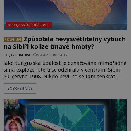
NEOBJASNĚNÉ UDÁLOSTI
Způsobila nevysvětlitelný výbuch
PREMIUM
na Sibiři kolize tmavé hmoty?
OD
JAN CHALUPA
9.4.2023
3.4TIS
Jako tunguzská událost je označována mimořádně
silná exploze, která se odehrála v centrální Sibiři
30. června 1908. Nikdo neví, co se tam tenkrát
stalo. Záhadou se už dlouhou dobu zabývá také
ZOBRAZIT VÍCE
česko-americký geofyzik Günther Kletetschka,
který se nedávno do záhadami opředené oblasti
znovu vydal. Co se mu podařilo zjistit? Tunguzská
událost stále nedává spát v