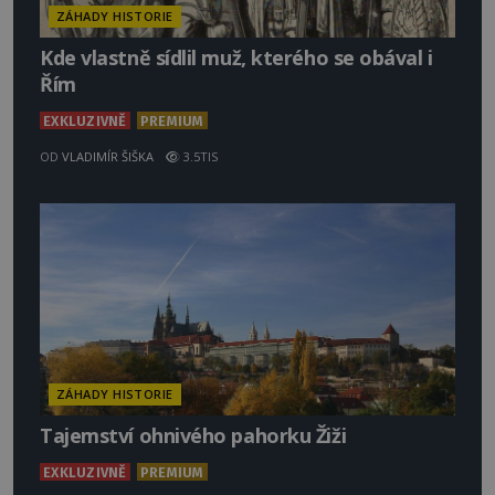
ZÁHADY HISTORIE
Kde vlastně sídlil muž, kterého se obával i
Řím
EXKLUZIVNĚ
PREMIUM
OD
VLADIMÍR ŠIŠKA
3.5TIS
ZÁHADY HISTORIE
Tajemství ohnivého pahorku Žiži
EXKLUZIVNĚ
PREMIUM