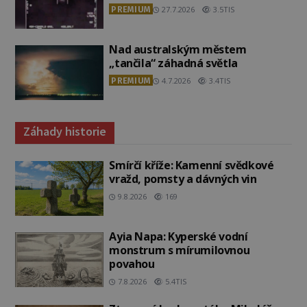
PREMIUM
27.7.2026
3.5TIS
Nad australským městem
„tančila“ záhadná světla
PREMIUM
4.7.2026
3.4TIS
Záhady historie
Smírčí kříže: Kamenní svědkové
vražd, pomsty a dávných vin
9.8.2026
169
Ayia Napa: Kyperské vodní
monstrum s mírumilovnou
povahou
7.8.2026
5.4TIS