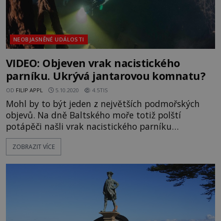
NEOBJASNĚNÉ UDÁLOSTI
VIDEO: Objeven vrak nacistického
parníku. Ukrývá jantarovou komnatu?
OD
FILIP APPL
5.10.2020
4.5TIS
Mohl by to být jeden z největších podmořských
objevů. Na dně Baltského moře totiž polští
potápěči našli vrak nacistického parníku
Karlsruhe, který byl součástí operace Hannibal, v
ZOBRAZIT VÍCE
rámci níž došlo na evakuaci německých vojáků a
civilistů z východního Pruska v roce 1945. A nejen
jich. Někteří badatelé spekulují, že právě tento
parník mohl z Kaliningradu odvézt i proslulou
jantarovou komnatu. Ostatně