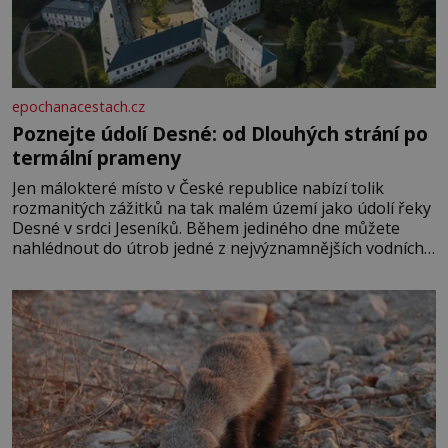
epochanacestach.cz
Poznejte údolí Desné: od Dlouhých strání po
termální prameny
Jen málokteré místo v České republice nabízí tolik
rozmanitých zážitků na tak malém území jako údolí řeky
Desné v srdci Jeseníků. Během jediného dne můžete
nahlédnout do útrob jedné z nejvýznamnějších vodních
elektráren v Evropě, vydat se na horské hřebeny, projet
se na koloběžce a den zakončit poznáváním památek ve
Velkých Losinách nebo v termálním