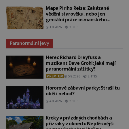
Mapa Piriho Reise: Zakázané
vědění starověku, nebo jen
geniální práce osmanského
admirála?
1.8.2026
3.3TIS
Paranormální jevy
Herec Richard Dreyfuss a
muzikant Dave Grohl: Jaké mají
paranormální zážitky?
PREMIUM
5.8.2026
2.1TIS
Hororové zábavní parky: Straší tu
oběti nehod?
4.8.2026
2.9TIS
Kroky v prázdných chodbách a
přízraky v oknech: Nejděsivější