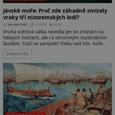
Jávské moře: Proč zde záhadně zmizely
vraky tří nizozemských lodí?
OD
JAN MARTINEC
6.12.2018
4.4TIS
Druhá světová válka nevedla jen ke ztrátám na
lidských životech, ale i k ohromným materiálním
škodám. Stačí se zamyslet třeba nad tím, kolik
lodí se nachází na dně oceánů. Jenže když se
ZOBRAZIT VÍCE
nějaká loď potopí, tak by měla logicky zůstat v
místě tragédie, aniž by záhadně zmizela... Je to
právě záhadné zmizení některých vraků, co
nedává odborníkům spát. Takovým příkladem je
třeba Jávské moře, ze které