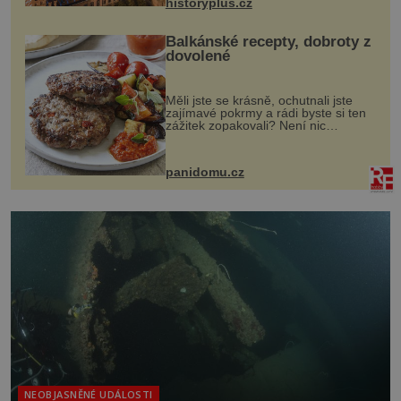
historyplus.cz
Balkánské recepty, dobroty z
dovolené
Měli jste se krásně, ochutnali jste
zajímavé pokrmy a rádi byste si ten
zážitek zopakovali? Není nic
snazšího. Pljeskavica (10 porcí)
Možná jste ji ochutnali na dovolené v
bývalé Jugoslávii, lze ji vi...
panidomu.cz
NEOBJASNĚNÉ UDÁLOSTI