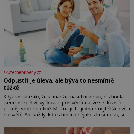
skutecnepribehy.cz
Odpustit je úleva, ale bývá to nesmírně
těžké
Když se ukázalo, že si manžel našel milenku, rozhodla
jsem se trpělivě vyčkávat, přesvědčena, že se dříve či
později vrátí k rodině. Možná je to jedna z nejtěžších věcí
na světě. Ale každý, kdo s tím má nějaké zkušenosti, se
zapřísahá, že pokud odpustíte, znatelně se vám uleví.
Když se ke mně doneslo, že si manžel pořídil milenku,