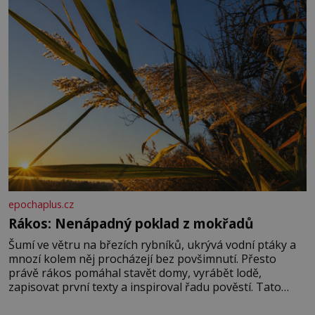
správné hospodaření
epochaplus.cz
Rákos: Nenápadný poklad z mokřadů
Šumí ve větru na březích rybníků, ukrývá vodní ptáky a
mnozí kolem něj procházejí bez povšimnutí. Přesto
právě rákos pomáhal stavět domy, vyrábět lodě,
zapisovat první texty a inspiroval řadu pověstí. Tato
skromná, ale užitečná rostlina provází člověka už tisíce