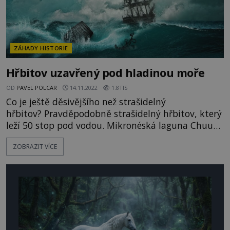
ZÁHADY HISTORIE
Hřbitov uzavřený pod hladinou moře
OD
PAVEL POLCAR
14.11.2022
1.8TIS
Co je ještě děsivějšího než strašidelný
hřbitov? Pravděpodobně strašidelný hřbitov, který
leží 50 stop pod vodou. Mikronéská laguna Chuuk
(dříve laguna Truk) sloužila jako opevněná
ZOBRAZIT VÍCE
základna japonského námořnictva během druhé
světové války a byla napadena americkými silami
během třídenního leteckého útoku v roce 1944.
Desítky válečných lodí, letade