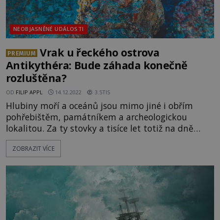
NEOBJASNĚNÉ UDÁLOSTI
Vrak u řeckého ostrova
PREMIUM
Antikythéra: Bude záhada konečně
rozluštěna?
OD
FILIP APPL
14.12.2022
3.5TIS
Hlubiny moří a oceánů jsou mimo jiné i obřím
pohřebištěm, památníkem a archeologickou
lokalitou. Za ty stovky a tisíce let totiž na dně
skončilo obrovské množství lodí, z nichž některé
ZOBRAZIT VÍCE
ukrývají skutečně pozoruhodné poklady. Vrak
u řeckého ostrova Antikythéra patří bezesporu
k těm nejtajemnějším. Obrovská, rudě natřená loď
se kl