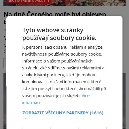
NEOBJASNĚNÉ UDÁLOSTI
Na dně Černého moře byl objeven
tajemný vrak antické lodi!
Tyto webové stránky
OD
MICHAL SOUKUP
12.11.2018
5.3TIS
používají soubory cookie.
Mezinárodní tým podmořských archeologů
pročesával v uplynulých několika letech dno
K personalizaci obsahu, reklam a analýze
Černého moře a pátral po vracích potopených lodí.
návštěvnosti používáme soubory cookie.
Na svém kontě mají již 60 nalezených vraků a nyní
Informace o vašem používání našich
ZOBRAZIT VÍCE
se k tomuto číslu přidal nález vůbec
stránek také sdílíme s našimi reklamními a
nejzachovalejšího vraku antické lodi. K jeho objevu
analytickými partnery, kteří je mohou
došlo zhruba 80 km východně od bulharského
kombinovat s dalšími informacemi, které
pobřeží v hloubce něco málo přes 2 km. Jedná se o
jste jim poskytli nebo které shromáždili při
antickou řeckou obchodní loď, kt
vašem používání jejich služeb.
Více
informací
ZOBRAZIT VŠECHNY PARTNERY
(1616)
→