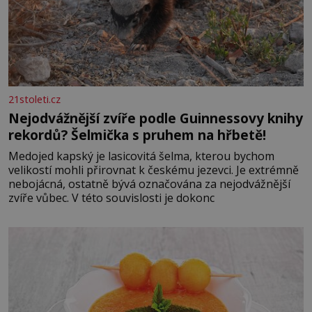
21stoleti.cz
Nejodvážnější zvíře podle Guinnessovy knihy
rekordů? Šelmička s pruhem na hřbetě!
Medojed kapský je lasicovitá šelma, kterou bychom
velikostí mohli přirovnat k českému jezevci. Je extrémně
nebojácná, ostatně bývá označována za nejodvážnější
zvíře vůbec. V této souvislosti je dokonc