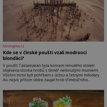
historyplus.cz
Kde se v čínské poušti vzali modroocí
blonďáci?
V poušti Taklamakan byla koncem minulého století
objevena stovka hrobů s téměř netknutými mumiemi.
Všichni mrtví byli pohřbeni s úctou a četnými milodary.
Asi nejvíc přitom vědce zaujal hrob tříměsíčního
chlapečka s modrou filcovou čapkou, z níž se draly
blonďaté vlásky. Fakt, že jsou těla dávných lidí nesmírně
dobře zachovalá, přičítají odborníci zdejším klimatickým
podmínkám. Sucho, prosolené písky a extrémně