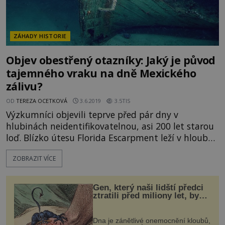
ZÁHADY HISTORIE
Objev obestřený otazníky: Jaký je původ
tajemného vraku na dně Mexického
zálivu?
OD
TEREZA OCETKOVÁ
3.6.2019
3.5TIS
Výzkumníci objevili teprve před pár dny v
hlubinách neidentifikovatelnou, asi 200 let starou
loď. Blízko útesu Florida Escarpment leží v hloubce
více než 500 metrů vrak lodi, kterou objevili vědci
ZOBRAZIT VÍCE
během testování dálkově ovládaného výzkumného
vozidla. Vrak měří 38 metrů, nic bližšího ale nikdo
prozatím neví. Číslo 2109 je zatím je
Gen, který naši lidští předci
ztratili před miliony let, by
mohl pomoci s léčbou
„nemoci králů“
Dna je zánětlivé onemocnění kloubů,