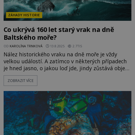
ZÁHADY HISTORIE
Co ukrývá 160 let starý vrak na dně
Baltského moře?
OD
KAROLÍNA TRNKOVÁ
13.8.2025
2.7TIS
Nález historického vraku na dně moře je vždy
velkou událostí. A zatímco v některých případech
je hned jasno, o jakou loď jde, jindy zůstává objev
dlouhou dobu záhadou. To je i případ potopeného
ZOBRAZIT VÍCE
plavidla nalezeného v roce 2016 v Baltském moři.
Co přesně tato loď převážela? A proč nakonec
skončila pod hladinou? Nedaleko Alandských
ostrovů u jiho