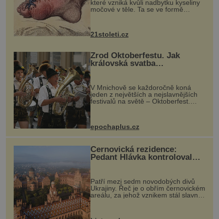
které vzniká kvůli nadbytku kyseliny
močové v těle. Ta se ve formě
krystalků ukládá v blízkosti kloubů,
nejčastěji přitom postihuje palce na
nohou, a způsobuje bole...
21stoleti.cz
Zrod Oktoberfestu. Jak
královská svatba
odstartovala největší pivní
festival světa
V Mnichově se každoročně koná
jeden z největších a nejslavnějších
festivalů na světě – Oktoberfest.
Každý rok přiláká miliony
návštěvníků, kteří si vychutnávají
pivo, tradiční jídlo a bavorskou
epochaplus.cz
kultur...
Černovická rezidence:
Pedant Hlávka kontroloval
každou cihlu
Patří mezi sedm novodobých divů
Ukrajiny. Řeč je o obřím černovickém
areálu, za jehož vznikem stál slavný
český architekt Josef Hlávka. Ten si
na něm dal mimořádně záležet. Jeho
stavební plány by při ...