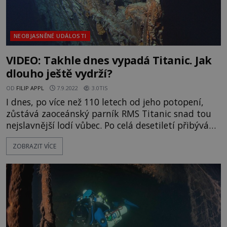
NEOBJASNĚNÉ UDÁLOSTI
VIDEO: Takhle dnes vypadá Titanic. Jak
dlouho ještě vydrží?
OD
FILIP APPL
7.9.2022
3.0TIS
I dnes, po více než 110 letech od jeho potopení,
zůstává zaoceánský parník RMS Titanic snad tou
nejslavnější lodí vůbec. Po celá desetiletí přibývá
spekulací o tom, proč musel skončit na dně
ZOBRAZIT VÍCE
oceánu a v posledních 35 letech se také hojně
mluví o tom, jak dlouho vrak na dně vydrží, než
podlehne zkáze. Jaká je situace dnes? Kvůli velké
hloubce (kolem čtyř kilometrů), která se v místě
potopení nach