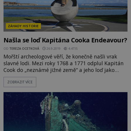
ZÁHADY HISTORIE
Našla se loď Kapitána Cooka Endeavour?
OD
TEREZA OCETKOVÁ
26.9.2019
4.4TIS
Mořští archeologové věří, že konečně našli vrak
slavné lodi. Mezi roky 1768 a 1771 odplul Kapitán
Cook do „neznámé jižné země“ a jeho loď jako
první dosáhla pobřeží Austrálie. Po celá staletí
ZOBRAZIT VÍCE
zůstalo konečné místo odpočinku kultovní lodi
tajemstvím, ale v poslední době roste počet
důkazů naznačujících, že loď odpočívá na dně
Newport Harbor na Rhode Islandu. Několikaleté
čekání „Nemyslíme