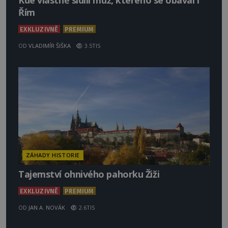
Kde vlastně sídlil muž, kterého se obával i
Řím
EXKLUZIVNĚ
PREMIUM
OD
VLADIMÍR ŠIŠKA
3.5TIS
ZÁHADY HISTORIE
Tajemství ohnivého pahorku Žiži
EXKLUZIVNĚ
PREMIUM
OD
JAN A. NOVÁK
2.6TIS