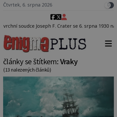
Čtvrtek, 6. srpna 2026
rater se 6. srpna 1930 navečeří ve své oblíbené resta
články se štítkem:
Vraky
(13 nalezených článků)