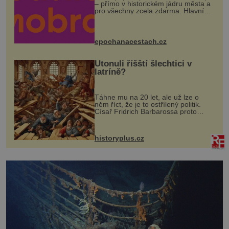
– přímo v historickém jádru města a
pro všechny zcela zdarma. Hlavní
program se odehraje na Karlově a
Husově náměstí. Návštěvníci se
mohou těšit na víno, burčák, pes...
epochanacestach.cz
Utonuli říšští šlechtici v
latríně?
Táhne mu na 20 let, ale už lze o
něm říct, že je to ostřílený politik.
Císař Fridrich Barbarossa proto
posílá svého syna a dědice Jindřicha
VI. do Erfurtu, aby se stal
prostředníkem při řešení sporu m...
historyplus.cz