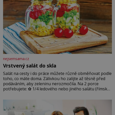
nejsemsama.cz
Vrstvený salát do skla
Salát na cesty i do práce můžete různě obměňovat podle
toho, co máte doma. Zálivkou ho zalijte až těsně před
podáváním, aby zeleninu nerozmočila. Na 2 porce
potřebujete: ✿ 1/4 ledového nebo jiného salátu (římský
salát, polníček…) ✿ 1 malá konzerva kukuřice ✿ ½
okurky ✿ 2 rajčata Zálivka: ✿ 4 lžíce olivového oleje ✿ 1
lžíci citronové šťávy ✿ ½ stroužku