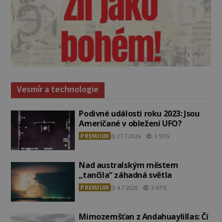
Vesmír a technologie
Podivné události roku 2023: Jsou
Američané v obležení UFO?
PREMIUM
27.7.2026
3.5TIS
Nad australským městem
„tančila“ záhadná světla
PREMIUM
4.7.2026
3.4TIS
Mimozemšťan z Andahuaylillas: Čí