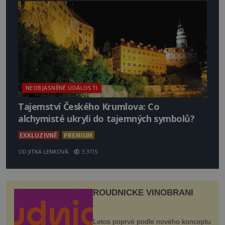
NEOBJASNĚNÉ UDÁLOSTI
Tajemství Českého Krumlova: Co
alchymisté ukryli do tajemných symbolů?
EXKLUZIVNĚ
PREMIUM
OD
JITKA LENKOVÁ
3.3TIS
ROUDNICKÉ VINOBRANÍ
Letos poprvé podle nového konceptu