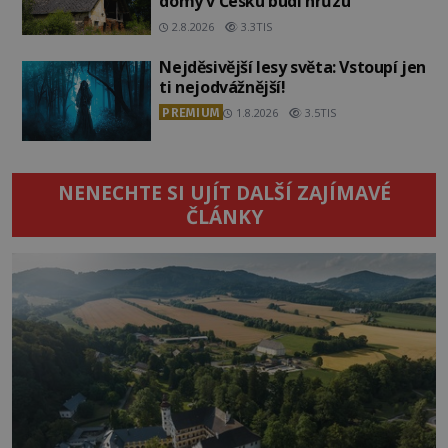
domy v Česku budí hrůzu
2.8.2026
3.3TIS
Nejděsivější lesy světa: Vstoupí jen
ti nejodvážnější!
PREMIUM
1.8.2026
3.5TIS
NENECHTE SI UJÍT DALŠÍ ZAJÍMAVÉ
ČLÁNKY