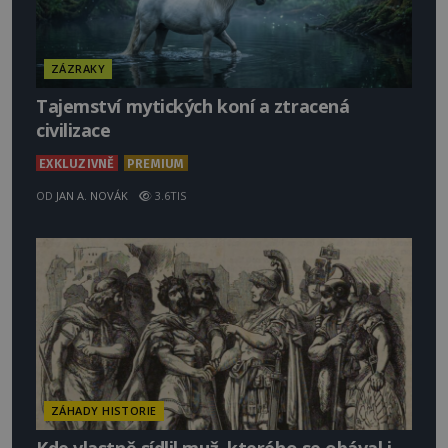
ZÁZRAKY
Tajemství mytických koní a ztracená
civilizace
EXKLUZIVNĚ
PREMIUM
OD
JAN A. NOVÁK
3.6TIS
ZÁHADY HISTORIE