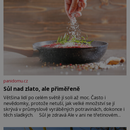
panidomu.cz
Sůl nad zlato, ale přiměřeně
Většina lidí po celém světě jí soli až moc. Často i
nevědomky, protože netuší, jak velké množství se jí
skrývá v průmyslově vyráběných potravinách, dokonce i
těch sladkých. Sůl je zdravá Ale v ani ne třetinovém
množství, než je pro většinu populace běžné. Její
základní složky– sodík a chlór – jsou zásadní pro