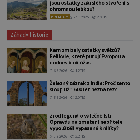
jsou ostatky zakrslého stvoření s
ohromnou lebkou?
PREMIUM
26.6.2026
2.9TIS
Záhady historie
Kam zmizely ostatky světců?
Relikvie, které putují Evropou a
dodnes budí úžas
6.8.2026
1.2TIS
Železný zázrak z Indie: Proč tento
sloup už 1 600 let nezná rez?
5.8.2026
2.0TIS
Zrod legend o válečné lsti:
Opravdu na zmatení nepřítele
vypouštěli vypasené králíky?
3.8.2026
3.2TIS