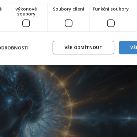
 zahlédli. Jak je to možné?
é
Výkonové
Soubory cílení
Funkční soubory
soubory
tcům ovládajícím bilokaci. Zprávy o tomto tajemném
ze na církev. Osobností, které se prý dokázaly
ODROBNOSTI
VŠE ODMÍTNOUT
VŠ