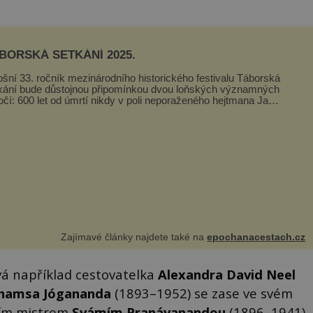
BORSKÁ SETKÁNÍ 2025.
ošní 33. ročník mezinárodního historického festivalu Táborská
kání bude důstojnou připomínkou dvou loňských významných
očí: 600 let od úmrtí nikdy v poli neporaženého hejtmana Jana
y z Tr...
Zajímavé články najdete také na
epochanacestach.cz
á například cestovatelka
Alexandra David Neel
hamsa Jógananda
(1893–1952) se zase ve svém
ním mistrem
Svámím Pranávanandou
(1896–1941).