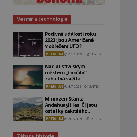
Vesmír a technologie
Podivné události roku
2023: Jsou Američané
v obležení UFO?
PREMIUM
27.7.2026
3.5TIS
Nad australským
městem „tančila“
záhadná světla
PREMIUM
4.7.2026
3.4TIS
Mimozemšťan z
Andahuaylillas: Čí jsou
ostatky zakrslého
stvoření s ohromnou
PREMIUM
26.6.2026
2.9TIS
lebkou?
Záhady historie