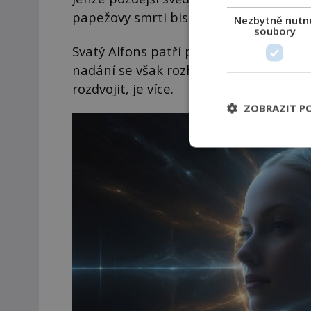
papežovy smrti biskupa v Římě skutečně
Nezbytně nutn
soubory
Svatý Alfons patří podle legend k svě
nadání se však rozhodně neomezují pou
rozdvojit, je více.
ZOBRAZIT P