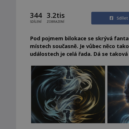
344
3.2tis
Sdíle
SDÍLENÍ
ZOBRAZENÍ
Pod pojmem bilokace se skrývá fantas
místech současně. Je vůbec něco ta
událostech je celá řada. Dá se taková