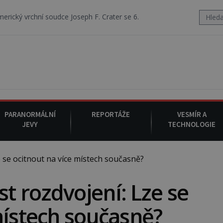
ce Joseph F. Crater se 6. srpna 1930 navečeří ve své oblíbené restaura
PARANORMÁLNÍ
REPORTÁŽE
VESMÍR A
JEVY
TECHNOLOGIE
se ocitnout na více místech současně?
 rozdvojení: Lze se
místech současně?