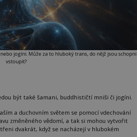
í nebo jogíni. Může za to hluboký trans, do nějž jsou schopni
vstoupit?
ou být také šamani, buddhističtí mniši či jogíni.
 naším a duchovním světem se pomocí vdechování
avu změněného vědomí, a tak si mohou vytvořit
patřeni dvakrát, když se nacházejí v hlubokém