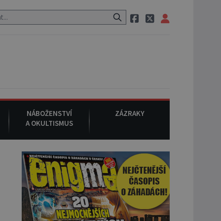
ci, pak si na ulici zavolá taxi, nasedne do něj a už ho nikdy nikdo n
NÁBOŽENSTVÍ
ZÁZRAKY
A OKULTISMUS