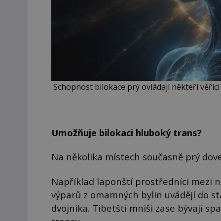
Schopnost bilokace prý ovládají někteří věříc
Umožňuje bilokaci hluboký trans?
Na několika místech současně prý doved
Například laponští prostředníci mezi
výparů z omamných bylin uvádějí do st
dvojníka. Tibetští mniši zase bývají s