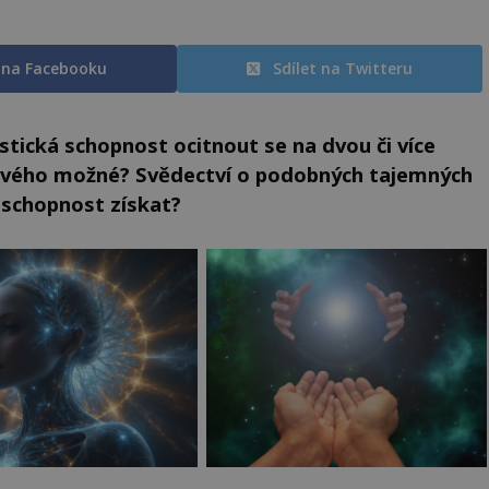
t na Facebooku
Sdílet na Twitteru
tická schopnost ocitnout se na dvou či více
kového možné? Svědectví o podobných tajemných
 schopnost získat?