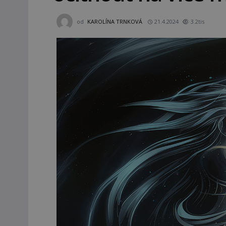
od
KAROLÍNA TRNKOVÁ
21.4.2024
3.2tis