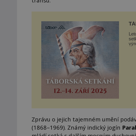
transu.
TÁ
Let
set
výr
Žižk
Zprávu o jejich tajemném umění podáv
(1868–1969). Známý indický jogín
Para
mládí setká s dalším mocným duchov