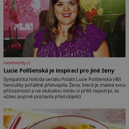
nasehvezdy.cz
Lucie Polišenská je inspirací pro jiné ženy
Sympatická hvězda seriálu Polabí Lucie Polišenská (40)
fanoušky pořádně překvapila. Žena, která je známa svou
přirozeností a na okázalou módu si příliš nepotrpí, se
vůbec poprvé postavila před objekti