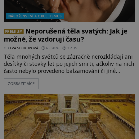
NÁBOŽENSTVÍ A OKULTISMUS
Neporušená těla svatých: Jak je
PREMIUM
možné, že vzdorují času?
OD
EVA SOUKUPOVÁ
6.8.2026
3.2TIS
Těla mnohých světců se zázračně nerozkládají ani
desítky či stovky let po jejich smrti, ačkoliv na nich
často nebylo provedeno balzamování či jiné
pokusy o konzervaci. Neporušené ostatky bývají
ZOBRAZIT VÍCE
považovány za důkaz svatosti zemřelých. Jaké
tajemné síly těla významných náboženských
osobností ochraňují? Na hřbitově u kláštera
Milosrdných