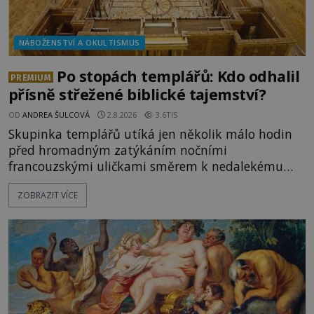
NÁBOŽENSTVÍ A OKULTISMUS
Po stopách templářů: Kdo odhalil
PREMIUM
přísně střežené biblické tajemství?
OD
ANDREA ŠULCOVÁ
2.8.2026
3.6TIS
Skupinka templářů utíká jen několik málo hodin
před hromadným zatýkáním nočními
francouzskými uličkami směrem k nedalekému
přístavu. Jeden z nich má přes ramena ranec s
ZOBRAZIT VÍCE
tajemným obsahem. Kapitán lodi už na ně čeká.
„Dejte to do podpalubí a připravte se. Za chvíli
vyplouváme,“ sdělí jim. „Kam máme namířeno,
kapitáne?“ zeptá se ho jeden z templářů. „Do Sk