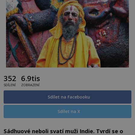
352
6.9tis
SDÍLENÍ
ZOBRAZENÍ
Sdílet na Facebooku
Sdílet na X
Sádhuové neboli svatí muži Indie. Tvrdí se o