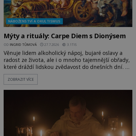
NÁBOŽENSTVÍ A OKULTISMUS
Mýty a rituály: Carpe Diem s Dionýsem
OD
INGRID TŮMOVÁ
27.7.2026
3.1TIS
Věnuje lidem alkoholický nápoj, bujaré oslavy a
radost ze života, ale i o mnoho tajemnější obřady,
které dráždí lidskou zvědavost do dnešních dní. Co
doopravdy představuje bůh, jemuž Římané říkají
ZOBRAZIT VÍCE
Bakchus? Mytologický příběh řeckého boha
Dionýsa není zrovna idylická pohádka. Bůh Zeus jej
zplodí se svou milenkou Semelou, což Diova žena
Héra nemůže nechat b