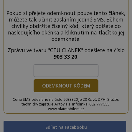
Pokud si přejete odemknout pouze tento článek,
můžete tak učinit zasláním jediné SMS. Během
chvilky obdržíte číselný kód, který opíšete do
následujícího okénka a kliknutím na tlačítko jej
odemknete.
Zprávu ve tvaru "CTU CLANEK" odešlete na číslo
903 33 20
.
ODEMKNOUT KÓDEM
Cena SMS odeslané na číslo 9033320 je 20 Kč vč. DPH. Službu
technicky zajišťuje Airtoy a.s. Infolinka: 602 777 555,
www.platmobilem.cz
Sdílet na Facebooku