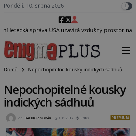
Pondělí, 10. srpna 2026
a USA uzavírá vzdušný prostor nad Oblastí 51, mohlo
Domů
Nepochopitelné kousky indických sádhuů
Nepochopitelné kousky
indických sádhuů
PREMIUM
od
DALIBOR NOVÁK
1.11.2017
6.9tis