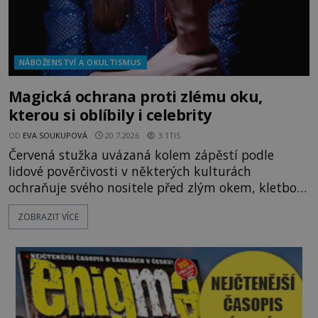
NÁBOŽENSTVÍ A OKULTISMUS
Magická ochrana proti zlému oku,
kterou si oblíbily i celebrity
OD
EVA SOUKUPOVÁ
20.7.2026
3.1TIS
Červená stužka uvázaná kolem zápěstí podle
lidové pověrčivosti v některých kulturách
ochraňuje svého nositele před zlým okem, kletbou,
která může přivodit neštěstí či nemoc. S tímto
ZOBRAZIT VÍCE
nenápadným symbolem magické ochrany lze
občas spatřit i různé celebrity včetně Madonny
nebo Leonarda DiCapria. Na Blízkém východě a v
židovských komunitách po celém světě, je