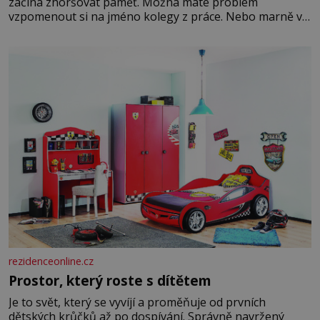
začíná zhoršovat paměť. Možná máte problém
vzpomenout si na jméno kolegy z práce. Nebo marně v
paměti lovíte název knížky, kterou jste nedávno přečetli.
Je to opravdu tak, s věkem jako kdyby se paměť
rozhodla stávkovat. Cvičte
rezidenceonline.cz
Prostor, který roste s dítětem
Je to svět, který se vyvíjí a proměňuje od prvních
dětských krůčků až po dospívání. Správně navržený