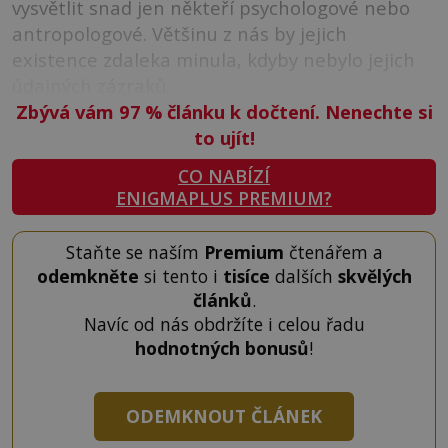
vysvětlit snad jen někteří psychologové nebo
antropologové. Většinu z nás by jejich
existence zdaleka minula, kdyby nebylo jejich
údajných zázraků.
Zbývá vám 97
%
článku k dočtení. Nenechte si
to ujít!
CO NABÍZÍ
ENIGMAPLUS PREMIUM?
Staňte se naším
Premium
čtenářem a
odemkněte
si tento i
tisíce
dalších
skvělých
článků
.
Navíc od nás obdržíte i celou řadu
hodnotných bonusů
!
ODEMKNOUT ČLÁNEK