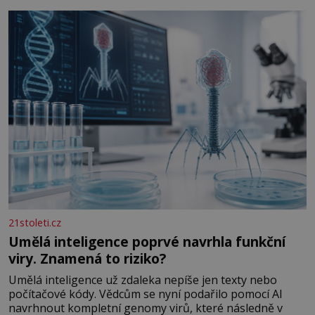
Antikythéry je dnes považován za nejstarší známý
analogový počítač na světě. Přesto ani po více než sto
letech výzkumu
21stoleti.cz
Umělá inteligence poprvé navrhla funkční
viry. Znamená to riziko?
Umělá inteligence už zdaleka nepíše jen texty nebo
počítačové kódy. Vědcům se nyní podařilo pomocí AI
navrhnout kompletní genomy virů, které následně v