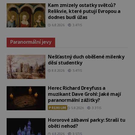
Kam zmizely ostatky světců?
Relikvie, které putují Evropou a
dodnes budí úžas
6.8.2026
3.4TIS
Paranormální jevy
Nešťastný duch oběšené milenky
děsí studentky
8.8.2026
5.4TIS
Herec Richard Dreyfuss a
muzikant Dave Grohl: Jaké mají
paranormální zážitky?
PREMIUM
5.8.2026
3.3TIS
Hororové zábavní parky: Straší tu
oběti nehod?
4.8.2026
3.5TIS