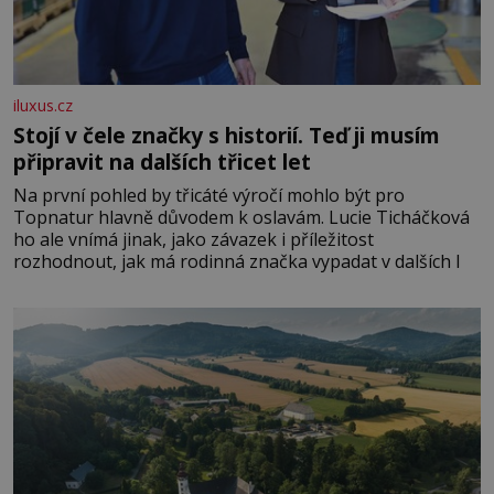
iluxus.cz
Stojí v čele značky s historií. Teď ji musím
připravit na dalších třicet let
Na první pohled by třicáté výročí mohlo být pro
Topnatur hlavně důvodem k oslavám. Lucie Ticháčková
ho ale vnímá jinak, jako závazek i příležitost
rozhodnout, jak má rodinná značka vypadat v dalších l