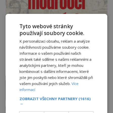
Tyto webové stránky
používají soubory cookie.
K personalizaci obsahu, reklam a analýze
Vesmír a technologie
návštěvnosti používáme soubory cookie.
Informace o vašem používání našich
Co zachycují tajemné snímky
stránek také sdílíme s našimi reklamními a
Marsu? Je na něm přeci jen voda?
analytickými partnery, kteří je mohou
PREMIUM
7.8.2026
2.9TIS
kombinovat s dalšími informacemi, které
jste jim poskytli nebo které shromáždili při
Podivné události roku 2023: Jsou
vašem používání jejich služeb.
Více
Američané v obležení UFO?
informací
PREMIUM
27.7.2026
3.5TIS
ZOBRAZIT VŠECHNY PARTNERY
(1616)
→
Nad australským městem
„tančila“ záhadná světla