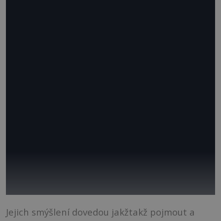
Jejich smýšlení dovedou jakžtakž pojmout a