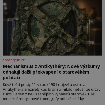
epochaplus.cz
Mechanismus z Antikythéry: Nové výzkumy
odhalují další překvapení o starověkém
počítači
Když řečtí potápěči v roce 1901 objeví u ostrova
Antikythéra zrezivělý kus bronzu, nikdo netuší, že drží v
rukou jeden z nejúžasnějších vynálezů starověku. Až
moderní rentgenové tomografy odhalí desítky
ozubených kol ukrytých uvnitř. Mechanismus z