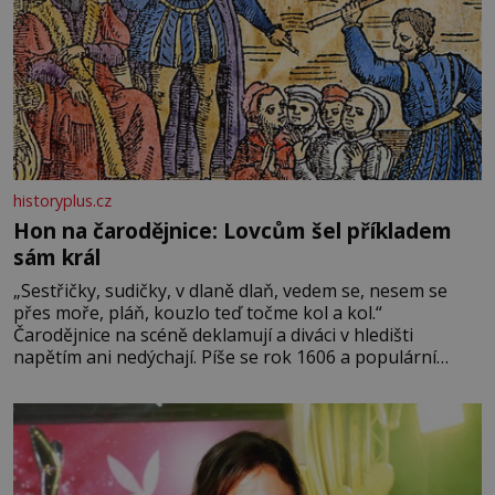
historyplus.cz
Hon na čarodějnice: Lovcům šel příkladem
sám král
„Sestřičky, sudičky, v dlaně dlaň, vedem se, nesem se
přes moře, pláň, kouzlo teď točme kol a kol.“
Čarodějnice na scéně deklamují a diváci v hledišti
napětím ani nedýchají. Píše se rok 1606 a populární
anglický dramatik William Shakespeare uvádí svou
Tragédii o Macbethovi. Napsal ji pro krále Jakuba I., jenž
v roce 1603 vystřídal