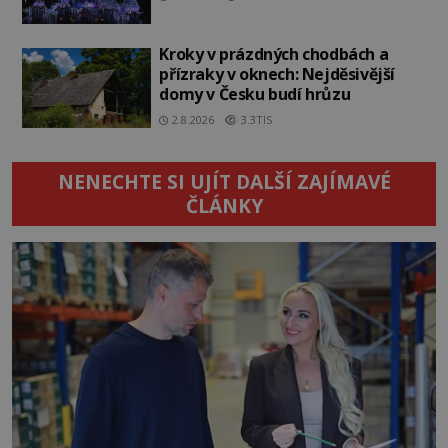
Kroky v prázdných chodbách a
přízraky v oknech: Nejděsivější
domy v Česku budí hrůzu
2.8.2026
3.3TIS
NENECHTE SI UJÍT DALŠÍ ZAJÍMAVÉ
ČLÁNKY