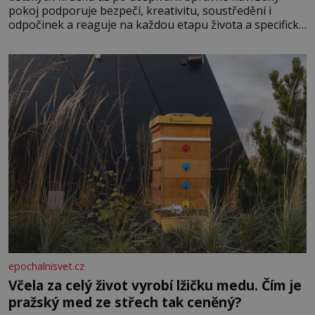
pokoj podporuje bezpečí, kreativitu, soustředění i
odpočinek a reaguje na každou etapu života a specifické
potřeby dítěte. Pro nejmenší je klíčová jednoduchost,
měkkost a bezpečí, proto by pokoj miminka měl působit
především klidně a útulně. Předškolní věk je
epochalnisvet.cz
Včela za celý život vyrobí lžičku medu. Čím je
pražský med ze střech tak ceněný?