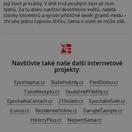
Její život je krátký. V létě trvá pouhých šest až osm
týdnů. Za tu dobu navštíví desetitisíce květů, nalétá
stovky kilometrů a vyrobí přibližně devět gramů medu –
zhruba jednu čajovou lžičku. Sama o sobě se může zdát
bezvýznamná. Teprve když se spojí s dalšími desítkami
tisíc příslušnic svého včelstva, vznikne jeden z
nejdokonalejších organismů
Navštivte také naše další internetové
projekty:
Epochaplus.cz
NašeHvězdy.cz
PaníDomu.cz
TisíceReceptů.cz
SkutečnéPříběhy.cz
EpochaNaCestach.cz
21Stoleti.cz
EpochálníSvět.cz
iLuxus.cz
RezidenceOnline.cz
DarujteČasopis.cz
HistoryPlus.cz
NejsemSama.cz