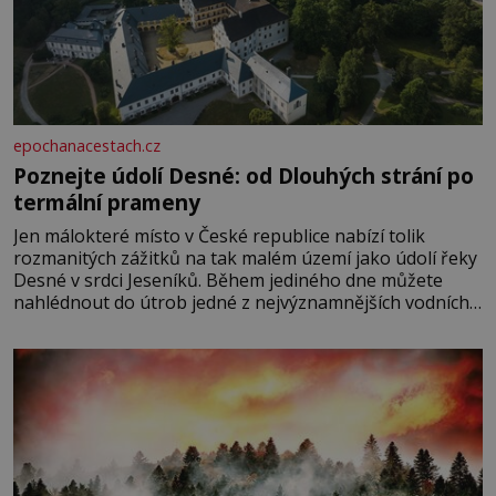
epochanacestach.cz
Poznejte údolí Desné: od Dlouhých strání po
termální prameny
Jen málokteré místo v České republice nabízí tolik
rozmanitých zážitků na tak malém území jako údolí řeky
Desné v srdci Jeseníků. Během jediného dne můžete
nahlédnout do útrob jedné z nejvýznamnějších vodních
elektráren v Evropě, vydat se na horské hřebeny, projet
se na koloběžce a den zakončit poznáváním památek ve
Velkých Losinách nebo v termálním