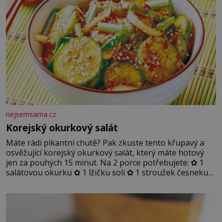
nejsemsama.cz
Korejský okurkový salát
Máte rádi pikantní chutě? Pak zkuste tento křupavý a
osvěžující korejský okurkový salát, který máte hotový
jen za pouhých 15 minut. Na 2 porce potřebujete: ✿ 1
salátovou okurku ✿ 1 lžičku soli ✿ 1 stroužek česneku
✿ 1 lžíci sójové omáčky ✿ 1 lžíci rýžového octa ✿ 1 lžičku
sezamového oleje ✿ 1 lžičku chilli ✿ 1 lžičku cukru ✿ 1
jarní cibulku ✿ 1 lžíci sezamových semínek