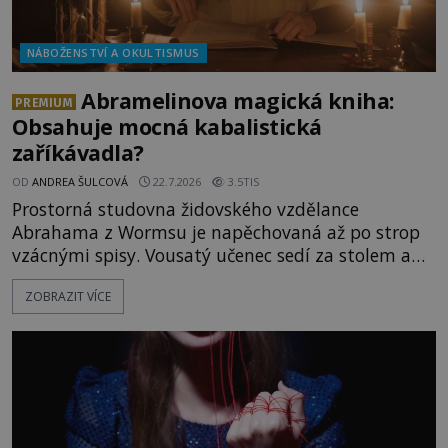
NÁBOŽENSTVÍ A OKULTISMUS
Abramelinova magická kniha:
PREMIUM
Obsahuje mocná kabalistická
zaříkávadla?
OD
ANDREA ŠULCOVÁ
22.7.2026
3.5TIS
Prostorná studovna židovského vzdělance
Abrahama z Wormsu je napěchovaná až po strop
vzácnými spisy. Vousatý učenec sedí za stolem a
před sebou má rozložený jeden z nejzáhadnějších
ZOBRAZIT VÍCE
magických textů. Jde o Abramelinův grimoár, který
sám sepsal. Skutečně do něj zaznamenal mocná
kouzla, jak si někteří myslí, nebo jde o pouhou
pověru? Už šest měsíců pobývá