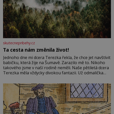
skutecnepribehy.cz
Ta cesta nám změnila život!
Jednoho dne mi dcera Terezka řekla, že chce jet navštívit
babičku, která žije na Šumavě. Zarazilo mě to. Nikoho
takového jsme v naší rodině neměli. Naše pětiletá dcera
Terezka měla vždycky divokou fantazii. Už odmalička
milovala svět pohádek. Každou chvilku mi říkala, že se jí
zdálo o jednorožcích, krásných princeznách, statečných
rytířích a létajících dracích.