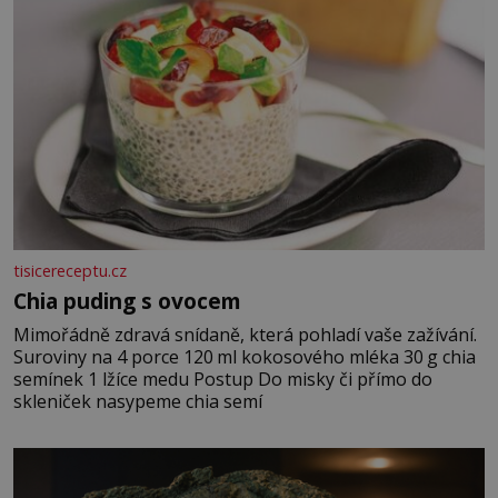
tisicereceptu.cz
Chia puding s ovocem
Mimořádně zdravá snídaně, která pohladí vaše zažívání.
Suroviny na 4 porce 120 ml kokosového mléka 30 g chia
semínek 1 lžíce medu Postup Do misky či přímo do
skleniček nasypeme chia semí