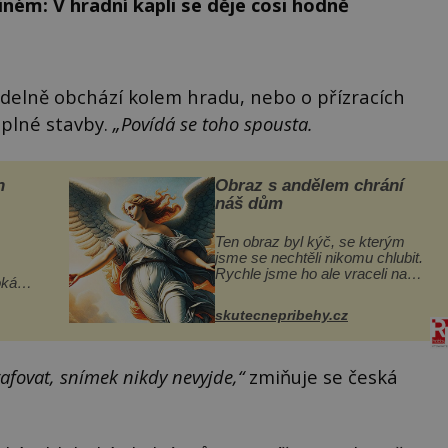
diném: V hradní kapli se děje cosi hodně
avidelně obchází kolem hradu, nebo o přízracích
uplné stavby.
„Povídá se toho spousta.
n
Obraz s andělem chrání
náš dům
Ten obraz byl kýč, se kterým
jsme se nechtěli nikomu chlubit.
Rychle jsme ho ale vraceli na
oká
jeho místo. S manželem Vaškem
však
jsme si pořídili chaloupku, takový
skutecnepribehy.cz
domek na severu Čech, kde
í
jsme si naplánova...
nému
rafovat, snímek nikdy nevyjde,“
zmiňuje se česká