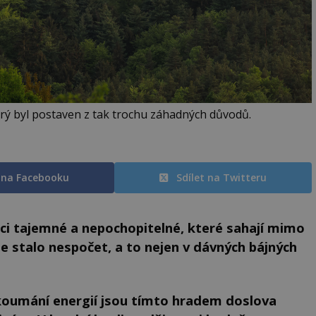
rý byl postaven z tak trochu záhadných důvodů.
t na Facebooku
Sdílet na Twitteru
ěci tajemné a nepochopitelné, které sahají mimo
de stalo nespočet, a to nejen v dávných bájných
zkoumání energií jsou tímto hradem doslova