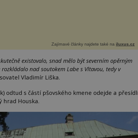
Zajímavé články najdete také na
iluxus.cz
 skutečně existovalo, snad mělo být severním opěrným
rozkládalo nad soutokem Labe s Vltavou, tedy v
sovatel Vladimír Liška.
k) odtud s částí pšovského kmene odejde a přesídl
ký hrad Houska.