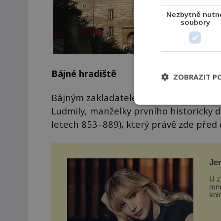
Nezbytně nutn
soubory
Bájné hradiště
ZOBRAZIT P
Bájným zakladatelem hradu má být podl
Ludmily, manželky prvního historicky d
letech 853–889), který právě zde před 
Je
Lo
U z
mno
kol
a č