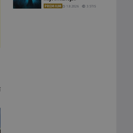
PREMIUM
1.8.2026
3.5TIS
í