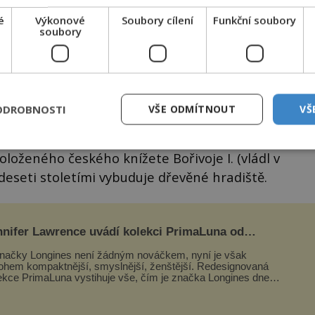
é
Výkonové
Soubory cílení
Funkční soubory
soubory
ODROBNOSTI
VŠE ODMÍTNOUT
VŠ
e legend pšovský kníže Slavibor, otec svaté
oloženého českého knížete Bořivoje I. (vládl v
deseti stoletími vybuduje dřevěné hradiště.
nnifer Lawrence uvádí kolekci PrimaLuna od
ngines
načky Longines není žádným nováčkem, nyní je však
hem kompaktnější, smyslnější, ženštější. Redesignovaná
ekce PrimaLuna vystihuje vše, čím je značka Longines dnes
ím byla i před sto dvacet...