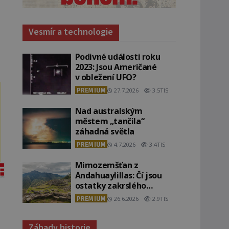
Vesmír a technologie
Podivné události roku
2023: Jsou Američané
v obležení UFO?
PREMIUM
27.7.2026
3.5TIS
Nad australským
městem „tančila“
záhadná světla
PREMIUM
4.7.2026
3.4TIS
Mimozemšťan z
Andahuaylillas: Čí jsou
ostatky zakrslého
stvoření s ohromnou
PREMIUM
26.6.2026
2.9TIS
lebkou?
Záhady historie