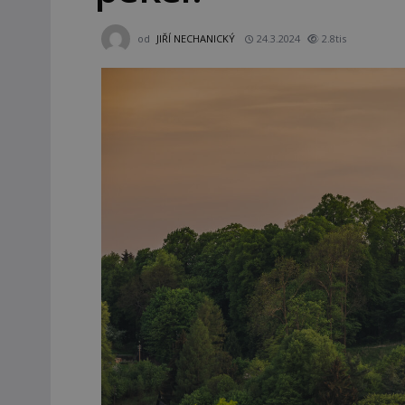
od
JIŘÍ NECHANICKÝ
24.3.2024
2.8tis