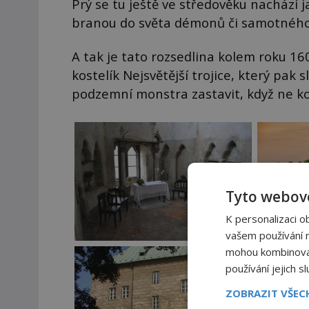
Prý se tu ještě ve středověku nachází ja
branou do světa démonů či samotného
A tak je tato rozsedlina kolem roku 1
kostelík Nejsvětější trojice, který pak 
podzemní monstra zastavit, když ne k
Tyto webové
K personalizaci o
vašem používání na
mohou kombinovat 
používání jejich s
ZOBRAZIT VŠE