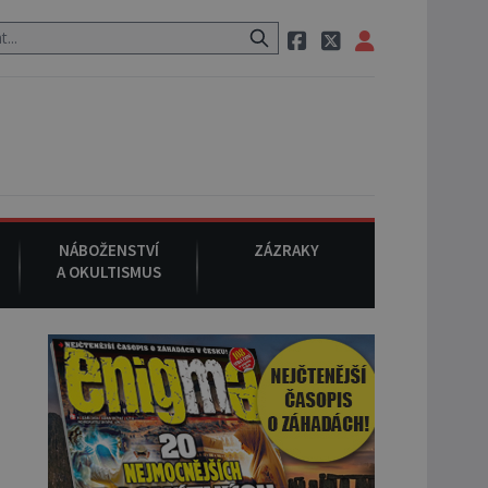
aci, pak si na ulici zavolá taxi, nasedne do něj a už ho nikdy nikdo 
NÁBOŽENSTVÍ
ZÁZRAKY
A OKULTISMUS