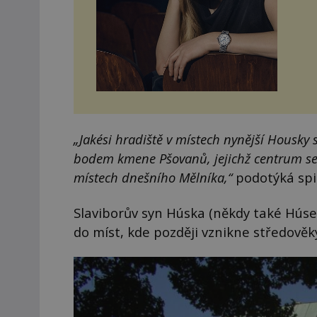
„Jakési hradiště v místech nynější Housky
bodem kmene Pšovanů, jejichž centrum se 
místech dnešního Mělníka,“
podotýká spi
Slaviborův syn Húska (někdy také Húse
do míst, kde později vznikne středově