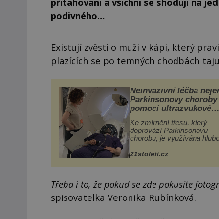
přitahováni a všichni se shodují na je
podivného…
Existují zvěsti o muži v kápi, který pr
plazících se po temných chodbách taj
Neinvazivní léčba neje
Parkinsonovy choroby
pomocí ultrazvukové
„helmy“
Ke zmírnění třesu, který
doprovází Parkinsonovu
chorobu, je využívána hlub
mozková stimulace, která 
vyžaduje vysoce invazivní
21stoleti.cz
zákrok. Ultrazvuk zase nen
vhodný k dostatečně přes
zacílení ...
Třeba i to, že pokud se zde pokusíte fotog
spisovatelka Veronika Rubínková.