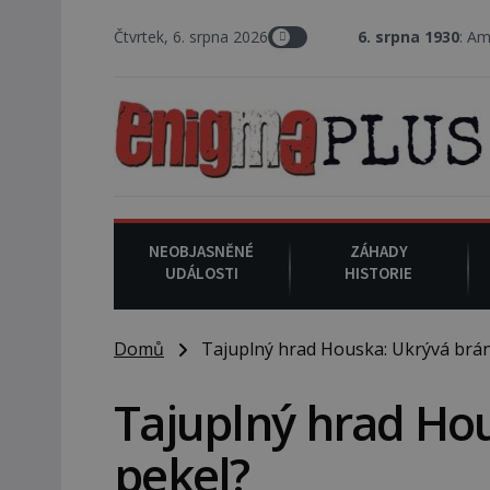
Čtvrtek, 6. srpna 2026
6. srpna 1930
: Americký vrchní sou
NEOBJASNĚNÉ
ZÁHADY
UDÁLOSTI
HISTORIE
Domů
Tajuplný hrad Houska: Ukrývá brán
Tajuplný hrad Ho
pekel?