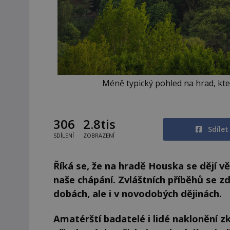
Méně typický pohled na hrad, kte
306
2.8tis
Sdíle
SDÍLENÍ
ZOBRAZENÍ
Říká se, že na hradě Houska se dějí v
naše chápání. Zvláštních příběhů se z
dobách, ale i v novodobých dějinách.
Amatérští badatelé i lidé naklonění 