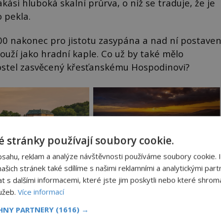
kási hluboká skalní průrva, o níž se traduje, že je
 pekla.
600 nakonec pro jistotu zasypána a nad ní postave
slouží jako hradní kaple. Co už by také mělo
ostel zasvěcený křesťanskému Hospodinovi?
 stránky používají soubory cookie.
bsahu, reklam a analýze návštěvnosti používáme soubory cookie. 
šich stránek také sdílíme s našimi reklamními a analytickými partn
s dalšími informacemi, které jste jim poskytli nebo které shromá
lužeb.
Více informací
CHNY PARTNERY
(1616) →