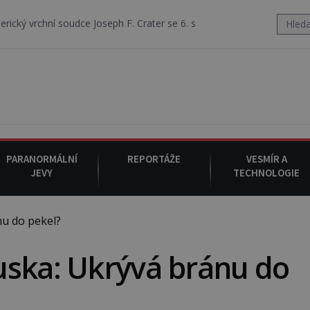
dce Joseph F. Crater se 6. srpna 1930 navečeří ve své oblíbené restaur
PARANORMÁLNÍ
REPORTÁŽE
VESMÍR A
JEVY
TECHNOLOGIE
u do pekel?
uska: Ukrývá bránu do