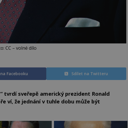
o: CC – volné dílo
t na Facebooku
Sdílet na Twitteru
,“ tvrdí sveřepě americký prezident Ronald
e ví, že jednání v tuhle dobu může být