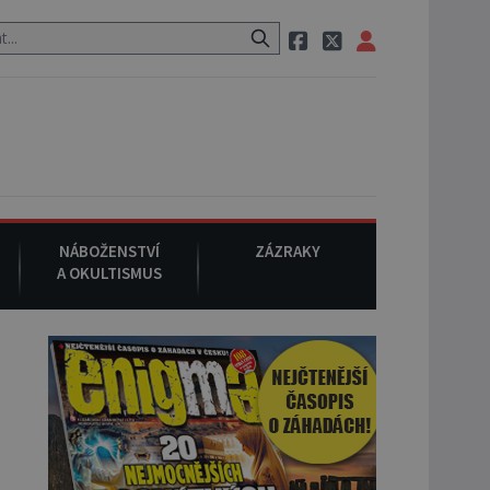
 na ulici zavolá taxi, nasedne do něj a už ho nikdy nikdo nespatří.
NÁBOŽENSTVÍ
ZÁZRAKY
A OKULTISMUS