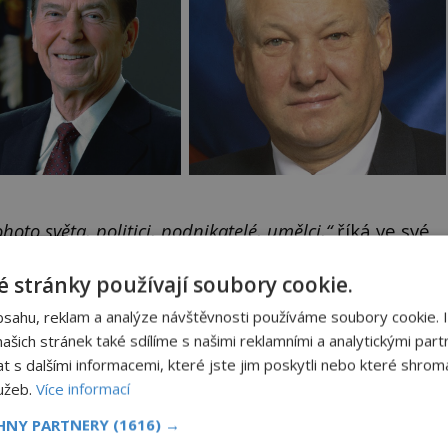
oto světa, politici, podnikatelé, umělci,“
říká ve své
malke z univerzity v německém Hamburku.
 stránky používají soubory cookie.
bsahu, reklam a analýze návštěvnosti používáme soubory cookie. 
n
Obraz s andělem chrání
náš dům
šich stránek také sdílíme s našimi reklamními a analytickými partn
s dalšími informacemi, které jste jim poskytli nebo které shromá
Ten obraz byl kýč, se kterým
lužeb.
Více informací
jsme se nechtěli nikomu chlubit.
Rychle jsme ho ale vraceli na
oká
jeho místo. S manželem Vaškem
CHNY PARTNERY
(1616) →
však
jsme si pořídili chaloupku, takový