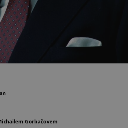
gan
 Michailem Gorbačovem