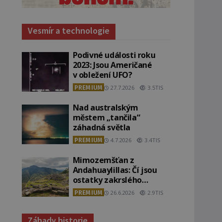
Vesmír a technologie
Podivné události roku
2023: Jsou Američané
v obležení UFO?
PREMIUM
27.7.2026
3.5TIS
Nad australským
městem „tančila“
záhadná světla
PREMIUM
4.7.2026
3.4TIS
Mimozemšťan z
Andahuaylillas: Čí jsou
ostatky zakrslého
stvoření s ohromnou
PREMIUM
26.6.2026
2.9TIS
lebkou?
Záhady historie