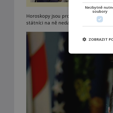
21stoleti.cz
zákrok. Ultrazvuk zase nen
Nezbytně nutn
vhodný k dostatečně přes
soubory
zacílení ...
Horoskopy jsou produktem okultních věd
státníci na ně nedají dopustit.
ZOBRAZIT P