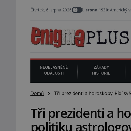
Čtvrtek, 6. srpna 2026
6. srpna 1930
: Americký vrchní soudce Joseph 
NEOBJASNĚNÉ
ZÁHADY
UDÁLOSTI
HISTORIE
Domů
Tři prezidenti a horoskopy: Řídí svě
Tři prezidenti a h
politiku astrologo