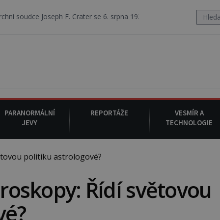
F. Crater se 6. srpna 1930 navečeří ve své oblíbené restauraci, pak si
PARANORMÁLNÍ
REPORTÁŽE
VESMÍR A
JEVY
TECHNOLOGIE
tovou politiku astrologové?
oroskopy: Řídí světovou
vé?