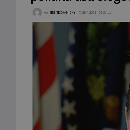
od
JIŘÍ NECHANICKÝ
29.1.2023
3.1tis