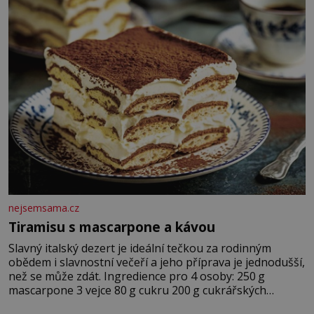
nejsemsama.cz
Tiramisu s mascarpone a kávou
Slavný italský dezert je ideální tečkou za rodinným
obědem i slavnostní večeří a jeho příprava je jednodušší,
než se může zdát. Ingredience pro 4 osoby: 250 g
mascarpone 3 vejce 80 g cukru 200 g cukrářských
piškotů 250 ml silné kávy 2 lžíce amaretta kakao na