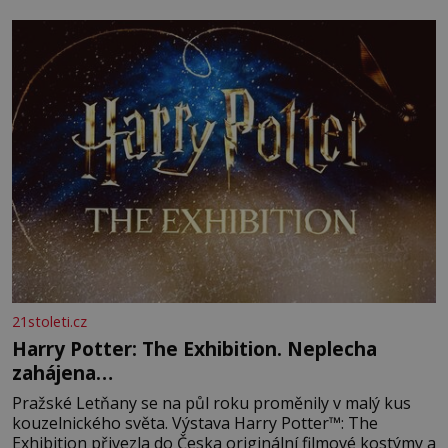
21stoleti.cz
Harry Potter: The Exhibition. Neplecha
zahájena…
Pražské Letňany se na půl roku proměnily v malý kus
kouzelnického světa. Výstava Harry Potter™: The
Exhibition přivezla do Česka originální filmové kostýmy a