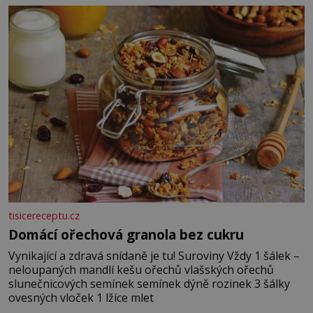
posypání Postup: Oddělte žloutky od bílků. Žloutky
vyšlehejte s cukrem do světlé pěny a postupně do nich
vmíchejte mascarpone, aby vznikl hladký
tisicereceptu.cz
Domácí ořechová granola bez cukru
Vynikající a zdravá snídaně je tu! Suroviny Vždy 1 šálek –
neloupaných mandlí kešu ořechů vlašských ořechů
slunečnicových semínek semínek dýně rozinek 3 šálky
ovesných vloček 1 lžíce mlet