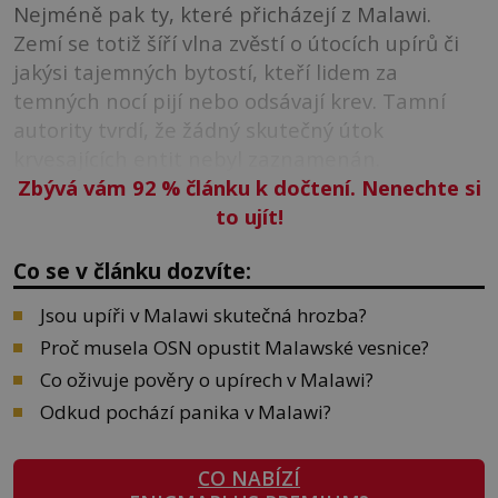
Nejméně pak ty, které přicházejí z Malawi.
Zemí se totiž šíří vlna zvěstí o útocích upírů či
jakýsi tajemných bytostí, kteří lidem za
temných nocí pijí nebo odsávají krev. Tamní
autority tvrdí, že žádný skutečný útok
krvesajících entit nebyl zaznamenán.
Zbývá vám 92
%
článku k dočtení. Nenechte si
to ujít!
Co se v článku dozvíte:
Jsou upíři v Malawi skutečná hrozba?
Proč musela OSN opustit Malawské vesnice?
Co oživuje pověry o upírech v Malawi?
Odkud pochází panika v Malawi?
CO NABÍZÍ