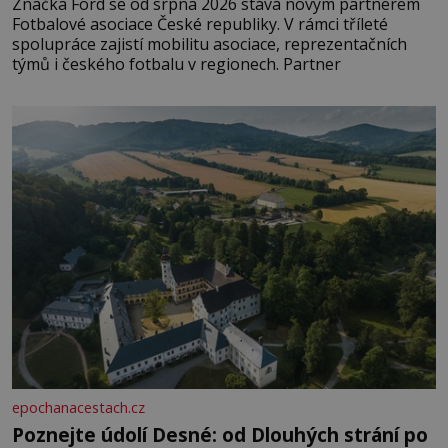
Značka Ford se od srpna 2026 stává novým partnerem
Fotbalové asociace České republiky. V rámci tříleté
spolupráce zajistí mobilitu asociace, reprezentačních
týmů i českého fotbalu v regionech. Partner
epochanacestach.cz
Poznejte údolí Desné: od Dlouhých strání po