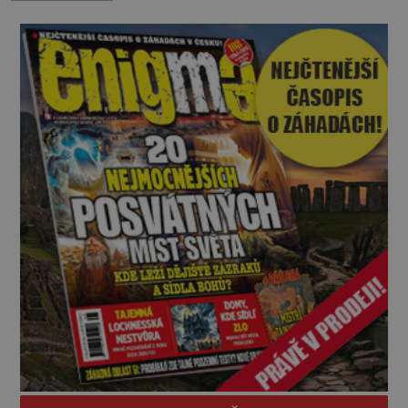
nesrozumitelnou řečí a odmítají jakékoli jídlo
kromě syrových bobů. Příběh se rychle stává
jednou z největších záhad středověké Anglie a ani
po téměř devíti stech letech není