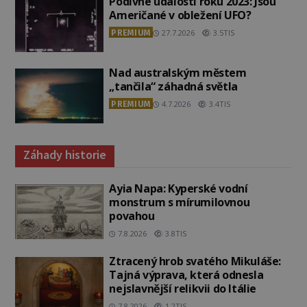
Podivné události roku 2023: Jsou
Američané v obležení UFO?
PREMIUM
27.7.2026
3.5TIS
Nad australským městem
„tančila“ záhadná světla
PREMIUM
4.7.2026
3.4TIS
Záhady historie
Ayia Napa: Kyperské vodní
monstrum s mírumilovnou
povahou
7.8.2026
3.8TIS
Ztracený hrob svatého Mikuláše:
Tajná výprava, která odnesla
nejslavnější relikvii do Itálie
7.8.2026
1.2TIS