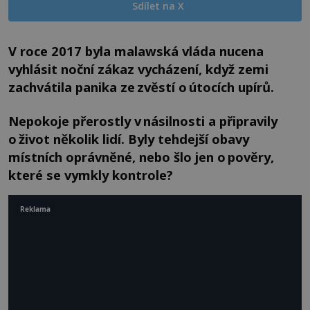
Sdílet na X
V roce 2017 byla malawská vláda nucena
vyhlásit noční zákaz vycházení, když zemi
zachvátila panika ze zvěstí o útocích upírů.
Nepokoje přerostly v násilnosti a připravily
o život několik lidí. Byly tehdejší obavy
místních oprávněné, nebo šlo jen o pověry,
které se vymkly kontrole?
Reklama