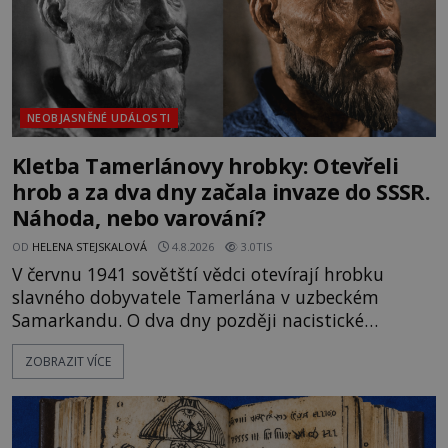
NEOBJASNĚNÉ UDÁLOSTI
Kletba Tamerlánovy hrobky: Otevřeli
hrob a za dva dny začala invaze do SSSR.
Náhoda, nebo varování?
OD
HELENA STEJSKALOVÁ
4.8.2026
3.0TIS
V červnu 1941 sovětští vědci otevírají hrobku
slavného dobyvatele Tamerlána v uzbeckém
Samarkandu. O dva dny později nacistické
Německo zahajuje operaci Barbarossa a napadá
ZOBRAZIT VÍCE
Sovětský svaz. Shoda dat je natolik zarážející, že se
rodí jedna z nejslavnějších „kleteb“ 20. století. Je
na legendě něco pravdy, nebo jde jen o fascinující
souhru okolností? Když antropolog Michail