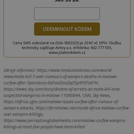
ODEMKNOUT KÓDEM
Cena SMS odeslané na číslo 9033320 je 20 Kč vč. DPH. Službu
technicky zajišťuje Airtoy a.s. Infolinka: 602 777 555,
www.platmobilem.cz
Zdroje informací:
https://www.hindustantimes.com/world-
news/mobs-kill-7-over-rumours-of-vampire-deaths-in-malawi-
curfew-after-5pm/story-0aFonZznsZqOSp9YXTe87H,
https://news.sky.com/story/dozens-of-arrests-as-mobs-kill-nine-
suspected-vampires-in-malawi-11090844, CNN, Sky News,
https://africa.cgtn.com/malawi-issues-curfew-after-rumour-of-
vampire-attacks, https://fernilnews.net/inside-africa-malawi-curfew-
over-vampire-killings,
https://www.perceptionglobalmedia.com/malawi-curfew-vampire-
killings-at-least-five-people-have-been-killed