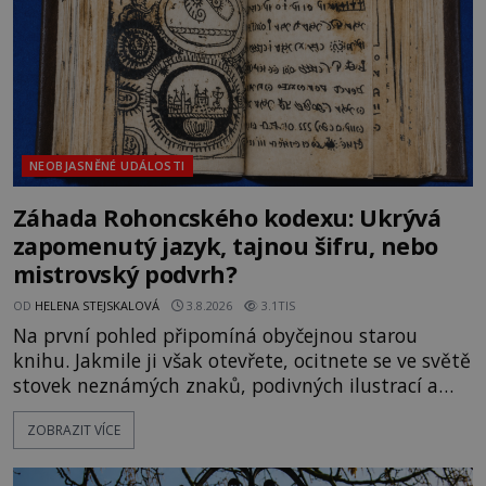
Gerasimov (1907-1970) a
NEOBJASNĚNÉ UDÁLOSTI
Záhada Rohoncského kodexu: Ukrývá
zapomenutý jazyk, tajnou šifru, nebo
mistrovský podvrh?
OD
HELENA STEJSKALOVÁ
3.8.2026
3.1TIS
Na první pohled připomíná obyčejnou starou
knihu. Jakmile ji však otevřete, ocitnete se ve světě
stovek neznámých znaků, podivných ilustrací a
textu, který už téměř dvě století vzdoruje všem
ZOBRAZIT VÍCE
pokusům o rozluštění. Rohoncský kodex patří mezi
největší záhady evropských dějin a dodnes nikdo s
jistotou neví, kdo jej napsal, kdy vznikl ani co