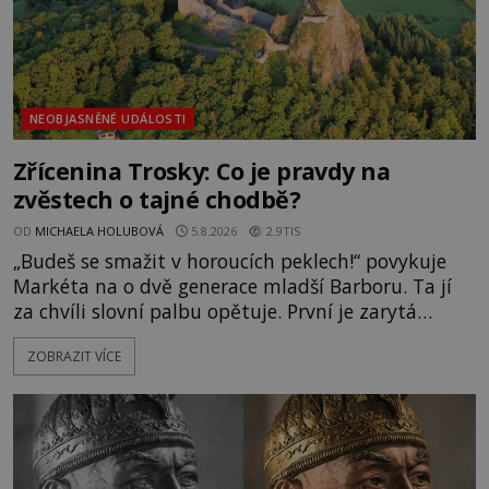
NEOBJASNĚNÉ UDÁLOSTI
Zřícenina Trosky: Co je pravdy na
zvěstech o tajné chodbě?
OD
MICHAELA HOLUBOVÁ
5.8.2026
2.9TIS
„Budeš se smažit v horoucích peklech!“ povykuje
Markéta na o dvě generace mladší Barboru. Ta jí
za chvíli slovní palbu opětuje. První je zarytá
katolička, druhá přesvědčená kališnice. A každá z
ZOBRAZIT VÍCE
nich se usídlí na jedné z věží slavného hradu
Trosky. Šlechtic Ota IV. z Bergova (1399–1452) patří
mezi vůdce protihusitského boje. Za manželku má
skutečně jistou