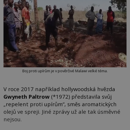
Boj proti upírům je v pověrčivé Malawi velké téma.
V roce 2017 například hollywoodská hvězda
Gwyneth Paltrow
(*1972) představila svůj
„repelent proti upírům“, směs aromatických
olejů ve spreji. Jiné zprávy už ale tak úsměvné
nejsou.