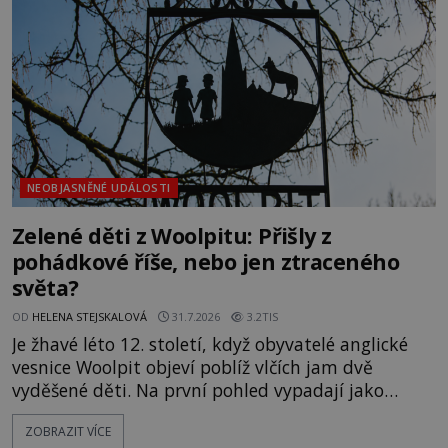
vlastně vypráví. Rohoncský kodex se poprvé
objevuje v roce
NEOBJASNĚNÉ UDÁLOSTI
Zelené děti z Woolpitu: Přišly z
pohádkové říše, nebo jen ztraceného
světa?
OD
HELENA STEJSKALOVÁ
31.7.2026
3.2TIS
Je žhavé léto 12. století, když obyvatelé anglické
vesnice Woolpit objeví poblíž vlčích jam dvě
vyděšené děti. Na první pohled vypadají jako
každé jiné, až na jednu děsivou výjimku. Jejich
ZOBRAZIT VÍCE
kůže má nazelenalý odstín, mluví