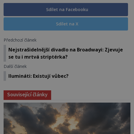
Sdílet na Facebooku
Sdílet na X
Předchozí článek
Nejstrašidelnější divadlo na Broadwayi: Zjevuje
se tu i mrtvá striptérka?
Další článek
Ilumináti: Existují vůbec?
Související články