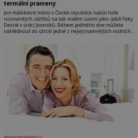
termální prameny
Jen málokteré místo v České republice nabízí tolik
rozmanitých zážitků na tak malém území jako údolí řeky
Desné v srdci Jeseníků. Během jediného dne můžete
nahlédnout do útrob jedné z nejvýznamnějších vodních
elektráren v Evropě, vydat se na horské hřebeny, projet
se na koloběžce a den zakončit poznáváním památek ve
Velkých Losinách nebo v termálním
skutecnepribehy.cz