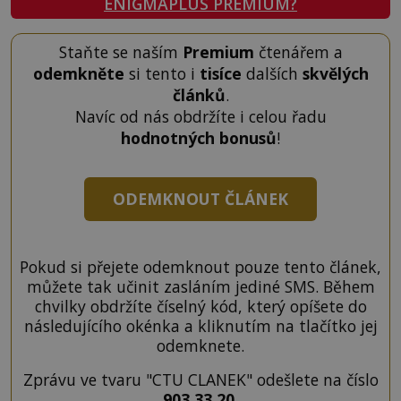
ENIGMAPLUS PREMIUM?
Staňte se naším
Premium
čtenářem a
odemkněte
si tento i
tisíce
dalších
skvělých
článků
.
Navíc od nás obdržíte i celou řadu
hodnotných bonusů
!
ODEMKNOUT ČLÁNEK
Pokud si přejete odemknout pouze tento článek,
můžete tak učinit zasláním jediné SMS. Během
chvilky obdržíte číselný kód, který opíšete do
následujícího okénka a kliknutím na tlačítko jej
odemknete.
Zprávu ve tvaru "CTU CLANEK" odešlete na číslo
903 33 20
.