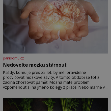
panidomu.cz
Nedovolte mozku stárnout
Každý, komu je přes 25 let, by měl pravidelně
procvičovat mozkové závity. V tomto období se totiž
začíná zhoršovat paměť. Možná máte problém
vzpomenout si na jméno kolegy z práce. Nebo marně v
paměti lovíte název knížky, kterou jste nedávno přečetli.
Je to opravdu tak, s věkem jako kdyby se paměť
rozhodla stávkovat. Cvičte