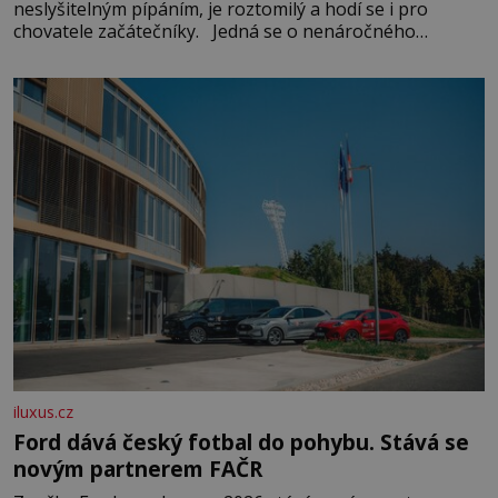
neslyšitelným pípáním, je roztomilý a hodí se i pro
chovatele začátečníky. Jedná se o nenáročného
klidného ptáčka, který většinu dne jen posedává. Hodně
času tráví na zemi, kde sbírá zbytky semínek Jeho
domovinou je prakticky celá Austrálie s výjimkou
pobřežní oblasti.
iluxus.cz
Ford dává český fotbal do pohybu. Stává se
novým partnerem FAČR