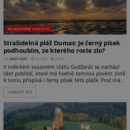
NEOBJASNĚNÉ UDÁLOSTI
Strašidelná pláž Dumas: Je černý písek
podhoubím, ze kterého roste zlo?
OD
MIREK BRÁT
6.8.2026
4.9TIS
V indickém svazovém státu Gudžarát se nachází
část pobřeží, které má hodně temnou pověst. Jistě
k tomu přispívá i černý písek této pláže. Proč má
pláž takové netypické zbarvení? Nakolik jsou
ZOBRAZIT VÍCE
pravdivé historky, že zde došlo k nevysvětlitelným
zmizením turistů? Ti, kteří se nebojí, nás mohou
následovat. Vstupujeme na pláž Dumas ve městě
Surat. Gu