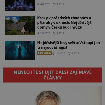
4.8.2026
3.3TIS
Kroky v prázdných chodbách a
přízraky v oknech: Nejděsivější
domy v Česku budí hrůzu
2.8.2026
3.3TIS
Nejděsivější lesy světa: Vstoupí jen
ti nejodvážnější!
PREMIUM
1.8.2026
3.5TIS
NENECHTE SI UJÍT DALŠÍ ZAJÍMAVÉ
ČLÁNKY