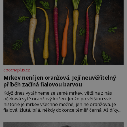
epochaplus.cz
Mrkev není jen oranžová. Její neuvěřitelný
příběh začíná fialovou barvou
Když dnes vytáhneme ze země mrkev, většina z nás
očekává sytě oranžový kořen. Jenže po většinu své
historie je mrkev všechno možné, jen ne oranžová. Je
fialová, žlutá, bílá, někdy dokonce téměř černá. Až díky
stovkám let pečlivého šlechtění se z ní stává zelenina,
bez které si českou zahradu ani nedokážeme představit.