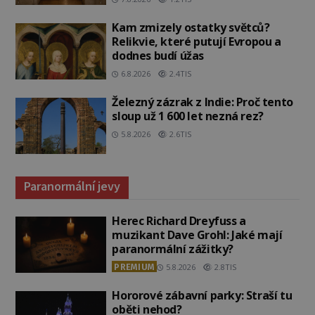
Kam zmizely ostatky světců?
Relikvie, které putují Evropou a
dodnes budí úžas
6.8.2026
2.4TIS
Železný zázrak z Indie: Proč tento
sloup už 1 600 let nezná rez?
5.8.2026
2.6TIS
Paranormální jevy
Herec Richard Dreyfuss a
muzikant Dave Grohl: Jaké mají
paranormální zážitky?
PREMIUM
5.8.2026
2.8TIS
Hororové zábavní parky: Straší tu
oběti nehod?