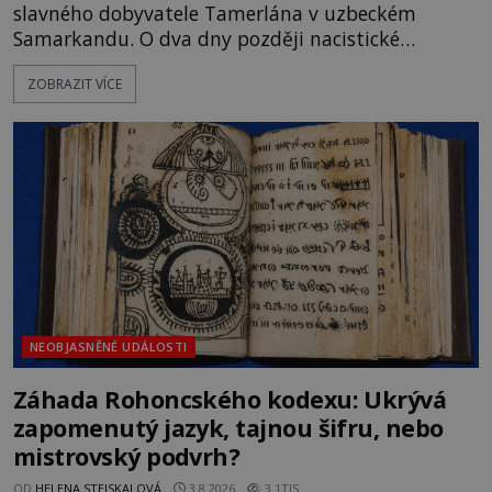
slavného dobyvatele Tamerlána v uzbeckém
Samarkandu. O dva dny později nacistické
Německo zahajuje operaci Barbarossa a napadá
ZOBRAZIT VÍCE
Sovětský svaz. Shoda dat je natolik zarážející, že se
rodí jedna z nejslavnějších „kleteb“ 20. století. Je
na legendě něco pravdy, nebo jde jen o fascinující
souhru okolností? Když antropolog Michail
Gerasimov (1907-1970) a
NEOBJASNĚNÉ UDÁLOSTI
Záhada Rohoncského kodexu: Ukrývá
zapomenutý jazyk, tajnou šifru, nebo
mistrovský podvrh?
OD
HELENA STEJSKALOVÁ
3.8.2026
3.1TIS