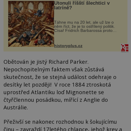
Utonuli říšští šlechtici v
latríně?
Táhne mu na 20 let, ale už lze o
něm říct, že je to ostřílený politik.
Císař Fridrich Barbarossa proto
posílá svého syna a dědice Jindřicha
VI. do Erfurtu, aby se stal
prostředníkem při řešení sporu m...
historyplus.cz
Obětován je jistý Richard Parker.
Nepochopitelným faktem však zůstává
skutečnost, že se stejná událost odehraje o
desítky let později! V roce 1884 ztroskotá
uprostřed Atlantiku loď Mignonette se
čtyřčlennou posádkou, mířící z Anglie do
Austrálie.
Přeživší se nakonec rozhodnou k šokujícímu
činu – zavraždí 17letého chlapce, jehož krev a