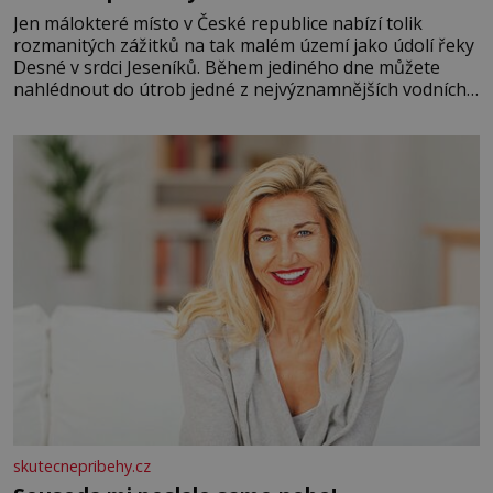
Jen málokteré místo v České republice nabízí tolik
rozmanitých zážitků na tak malém území jako údolí řeky
Desné v srdci Jeseníků. Během jediného dne můžete
nahlédnout do útrob jedné z nejvýznamnějších vodních
elektráren v Evropě, vydat se na horské hřebeny, projet
se na koloběžce a den zakončit poznáváním památek ve
Velkých Losinách nebo v termálním
skutecnepribehy.cz