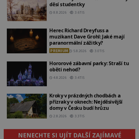
děsí studentky
8.8.2026
3.6TIS
Herec Richard Dreyfuss a
muzikant Dave Grohl: Jaké mají
paranormální zážitky?
PREMIUM
5.8.2026
3.0TIS
Hororové zábavní parky: Straší tu
oběti nehod?
4.8.2026
3.4TIS
Kroky v prázdných chodbách a
přízraky v oknech: Nejděsivější
domy v Česku budí hrůzu
2.8.2026
3.3TIS
NENECHTE SI UJÍT DALŠÍ ZAJÍMAVÉ