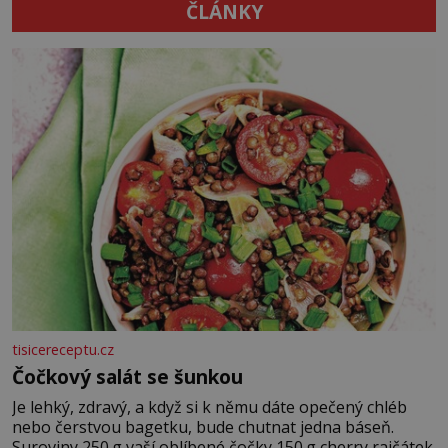
ČLÁNKY
tisicereceptu.cz
Čočkový salát se šunkou
Je lehký, zdravý, a když si k němu dáte opečený chléb
nebo čerstvou bagetku, bude chutnat jedna báseň.
Suroviny 250 g vaší oblíbené čočky 150 g cherry rajčátek