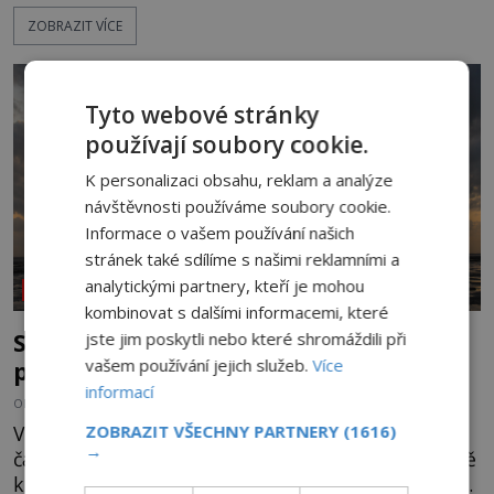
dojde k vůbec prvnímu historicky doloženému
ZOBRAZIT VÍCE
přeletu UFO. Podle záznamů vyzařuje takové
světlo, že vypadá jako „koule hořícího ohně“. Jde
jen o nějaký optický klam, nebo se zde skutečně
právě vznáší mimozemská loď
Tyto webové stránky
používají soubory cookie.
K personalizaci obsahu, reklam a analýze
návštěvnosti používáme soubory cookie.
Informace o vašem používání našich
stránek také sdílíme s našimi reklamními a
analytickými partnery, kteří je mohou
NEOBJASNĚNÉ UDÁLOSTI
kombinovat s dalšími informacemi, které
Strašidelná pláž Dumas: Je černý písek
jste jim poskytli nebo které shromáždili při
vašem používání jejich služeb.
Více
podhoubím, ze kterého roste zlo?
informací
OD
MIREK BRÁT
6.8.2026
5.4TIS
ZOBRAZIT VŠECHNY PARTNERY
(1616)
V indickém svazovém státu Gudžarát se nachází
→
část pobřeží, které má hodně temnou pověst. Jistě
k tomu přispívá i černý písek této pláže. Proč má