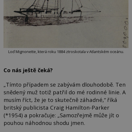
Loď Mignonette, která roku 1884 ztroskotala v Atlantském oceánu.
Co nás ještě čeká?
„Tímto případem se zabývám dlouhodobě. Ten
snědený muž totiž patřil do mé rodinné linie. A
musím říct, že je to skutečně záhadné,“ říká
britský publicista Craig Hamilton-Parker
(*1954) a pokračuje: „Samozřejmě může jít o
pouhou náhodnou shodu jmen.