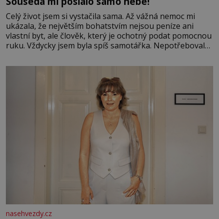
Souseda mi poslalo samo nebe!
Celý život jsem si vystačila sama. Až vážná nemoc mi
ukázala, že největším bohatstvím nejsou peníze ani
vlastní byt, ale člověk, který je ochotný podat pomocnou
ruku. Vždycky jsem byla spíš samotářka. Nepotřebovala
jsem kolem sebe partu kamarádek ani partnera. Stačily
mi knihy, práce a hlavně klid. Hned po studiích jsem
odešla z rodného města,
nasehvezdy.cz