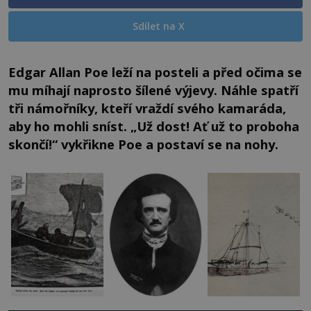
Sdílet na X
Edgar Allan Poe leží na posteli a před očima se
mu míhají naprosto šílené výjevy. Náhle spatří
tři námořníky, kteří vraždí svého kamaráda,
aby ho mohli sníst. „Už dost! Ať už to proboha
skončí!“ vykřikne Poe a postaví se na nohy.