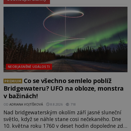
NEOBJASNĚNÉ UDÁLOSTI
Co se všechno semlelo poblíž
PREMIUM
Bridgewateru? UFO na obloze, monstra
v bažinách!
OD
ADRIANA VOJTÍŠKOVÁ
8.8.2026
718
Nad bridgewaterským okolím září jasné sluneční
světlo, když se náhle stane cosi nečekaného. Dne
10. května roku 1760 v deset hodin dopoledne zde