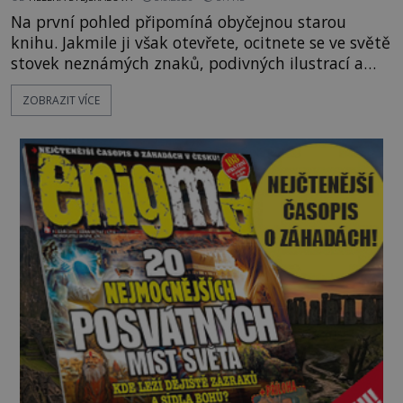
Na první pohled připomíná obyčejnou starou
knihu. Jakmile ji však otevřete, ocitnete se ve světě
stovek neznámých znaků, podivných ilustrací a
textu, který už téměř dvě století vzdoruje všem
ZOBRAZIT VÍCE
pokusům o rozluštění. Rohoncský kodex patří mezi
největší záhady evropských dějin a dodnes nikdo s
jistotou neví, kdo jej napsal, kdy vznikl ani co
vlastně vypráví. Rohoncský kodex se poprvé
objevuje v roce