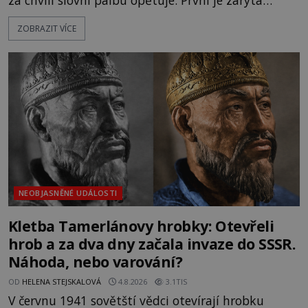
za chvíli slovní palbu opětuje. První je zarytá
katolička, druhá přesvědčená kališnice. A každá z
ZOBRAZIT VÍCE
nich se usídlí na jedné z věží slavného hradu
Trosky. Šlechtic Ota IV. z Bergova (1399–1452) patří
mezi vůdce protihusitského boje. Za manželku má
skutečně jistou
NEOBJASNĚNÉ UDÁLOSTI
Kletba Tamerlánovy hrobky: Otevřeli
hrob a za dva dny začala invaze do SSSR.
Náhoda, nebo varování?
OD
HELENA STEJSKALOVÁ
4.8.2026
3.1TIS
V červnu 1941 sovětští vědci otevírají hrobku