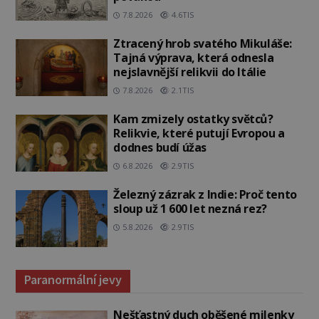
7.8.2026
4.6TIS
Ztracený hrob svatého Mikuláše:
Tajná výprava, která odnesla
nejslavnější relikvii do Itálie
7.8.2026
2.1TIS
Kam zmizely ostatky světců?
Relikvie, které putují Evropou a
dodnes budí úžas
6.8.2026
2.9TIS
Železný zázrak z Indie: Proč tento
sloup už 1 600 let nezná rez?
5.8.2026
2.9TIS
Paranormální jevy
Nešťastný duch oběšené milenky