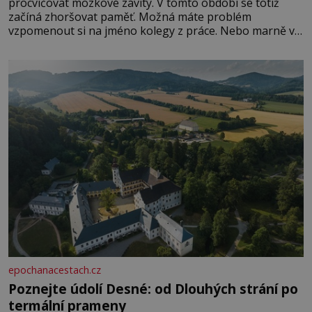
procvičovat mozkové závity. V tomto období se totiž
začíná zhoršovat paměť. Možná máte problém
vzpomenout si na jméno kolegy z práce. Nebo marně v
paměti lovíte název knížky, kterou jste nedávno přečetli.
Je to opravdu tak, s věkem jako kdyby se paměť
rozhodla stávkovat. Cvičte
epochanacestach.cz
Poznejte údolí Desné: od Dlouhých strání po
termální prameny