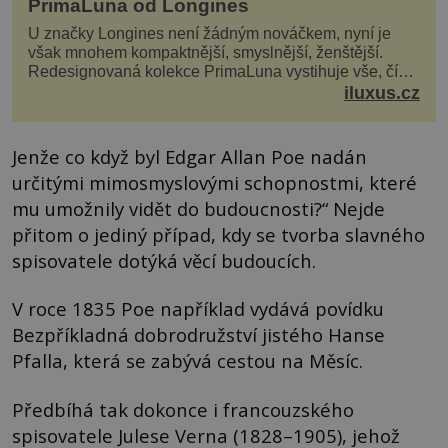
PrimaLuna od Longines
U značky Longines není žádným nováčkem, nyní je
však mnohem kompaktnější, smyslnější, ženštější.
Redesignovaná kolekce PrimaLuna vystihuje vše, čím
je značka Longines dnes a čím byla i před sto dvacet...
iluxus.cz
Jenže co když byl Edgar Allan Poe nadán
určitými mimosmyslovými schopnostmi, které
mu umožnily vidět do budoucnosti?“ Nejde
přitom o jediný případ, kdy se tvorba slavného
spisovatele dotýká věcí budoucích.
V roce 1835 Poe například vydává povídku
Bezpříkladná dobrodružství jistého Hanse
Pfalla, která se zabývá cestou na Měsíc.
Předbíhá tak dokonce i francouzského
spisovatele Julese Verna (1828–1905), jehož