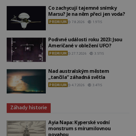
Co zachycují tajemné snímky
Marsu? Je na něm přeci jen voda?
PREMIUM
7.8.2026
1.9TIS
Podivné události roku 2023: Jsou
Američané v obležení UFO?
PREMIUM
27.7.2026
3.5TIS
Nad australským městem
„tančila“ záhadná světla
PREMIUM
4.7.2026
3.4TIS
Záhady historie
Ayia Napa: Kyperské vodní
monstrum s mírumilovnou
povahou