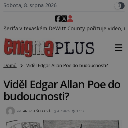
Sobota, 8. srpna 2026
ém DeWitt County pořizuje video, na kterém před jeh
Domů
Viděl Edgar Allan Poe do budoucnosti?
Viděl Edgar Allan Poe do
budoucnosti?
od
ANDREA ŠULCOVÁ
4.7.2026
3.1tis