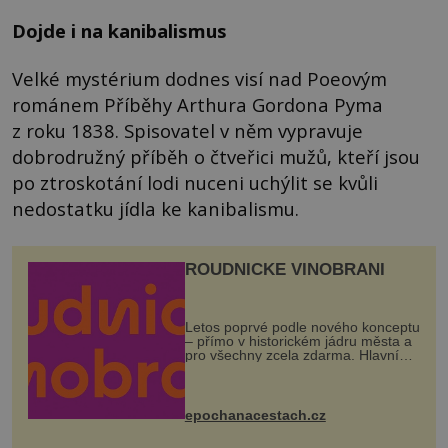
Dojde i na kanibalismus
Velké mystérium dodnes visí nad Poeovým
románem Příběhy Arthura Gordona Pyma
z roku 1838. Spisovatel v něm vypravuje
dobrodružný příběh o čtveřici mužů, kteří jsou
po ztroskotání lodi nuceni uchýlit se kvůli
nedostatku jídla ke kanibalismu.
ROUDNICKÉ VINOBRANÍ
Letos poprvé podle nového konceptu
– přímo v historickém jádru města a
pro všechny zcela zdarma. Hlavní
program se odehraje na Karlově a
Husově náměstí. Návštěvníci se
mohou těšit na víno, burčák, pes...
epochanacestach.cz