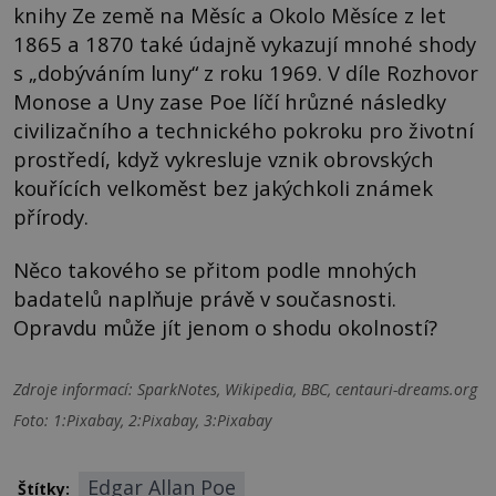
knihy Ze země na Měsíc a Okolo Měsíce z let
1865 a 1870 také údajně vykazují mnohé shody
s „dobýváním luny“ z roku 1969. V díle Rozhovor
Monose a Uny zase Poe líčí hrůzné následky
civilizačního a technického pokroku pro životní
prostředí, když vykresluje vznik obrovských
kouřících velkoměst bez jakýchkoli známek
přírody.
Něco takového se přitom podle mnohých
badatelů naplňuje právě v současnosti.
Opravdu může jít jenom o shodu okolností?
Zdroje informací:
SparkNotes, Wikipedia, BBC, centauri-dreams.org
Foto: 1:Pixabay, 2:Pixabay, 3:Pixabay
Edgar Allan Poe
Štítky: