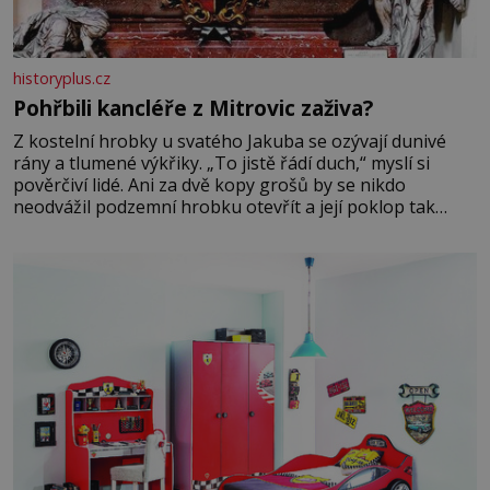
historyplus.cz
Pohřbili kancléře z Mitrovic zaživa?
Z kostelní hrobky u svatého Jakuba se ozývají dunivé
rány a tlumené výkřiky. „To jistě řádí duch,“ myslí si
pověrčiví lidé. Ani za dvě kopy grošů by se nikdo
neodvážil podzemní hrobku otevřít a její poklop tak
raději jen skrápí svěcenou vodou. Za několik dní divné
burácení skutečně ustane. Když o mnoho let později
hrobku