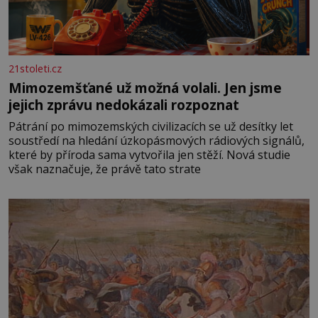
21stoleti.cz
Mimozemšťané už možná volali. Jen jsme
jejich zprávu nedokázali rozpoznat
Pátrání po mimozemských civilizacích se už desítky let
soustředí na hledání úzkopásmových rádiových signálů,
které by příroda sama vytvořila jen stěží. Nová studie
však naznačuje, že právě tato strate