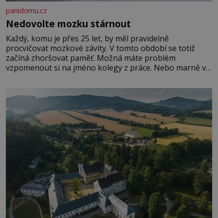
panidomu.cz
Nedovolte mozku stárnout
Každý, komu je přes 25 let, by měl pravidelně
procvičovat mozkové závity. V tomto období se totiž
začíná zhoršovat paměť. Možná máte problém
vzpomenout si na jméno kolegy z práce. Nebo marně v
paměti lovíte název knížky, kterou jste nedávno přečetli.
Je to opravdu tak, s věkem jako kdyby se paměť
rozhodla stávkovat. Cvičte