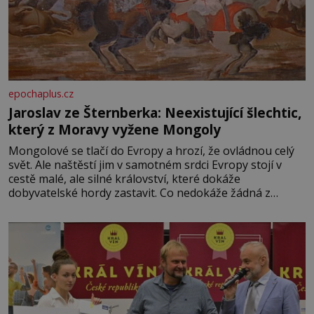
epochaplus.cz
Jaroslav ze Šternberka: Neexistující šlechtic,
který z Moravy vyžene Mongoly
Mongolové se tlačí do Evropy a hrozí, že ovládnou celý
svět. Ale naštěstí jim v samotném srdci Evropy stojí v
cestě malé, ale silné království, které dokáže
dobyvatelské hordy zastavit. Co nedokáže žádná z
asijských říší, co nedokážou Němci – to dokáže český
král. Nebo že by ne? Mongolové od roku 1223 postupují
podél Kaspického a Azovského moře,