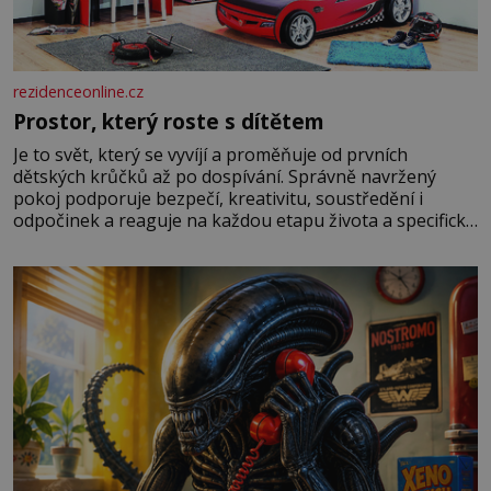
rezidenceonline.cz
Prostor, který roste s dítětem
Je to svět, který se vyvíjí a proměňuje od prvních
dětských krůčků až po dospívání. Správně navržený
pokoj podporuje bezpečí, kreativitu, soustředění i
odpočinek a reaguje na každou etapu života a specifické
potřeby dítěte. Pro nejmenší je klíčová jednoduchost,
měkkost a bezpečí, proto by pokoj miminka měl působit
především klidně a útulně. Předškolní věk je