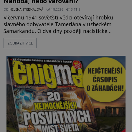
Náhoda, nebo varování?
OD
HELENA STEJSKALOVÁ
4.8.2026
3.1TIS
V červnu 1941 sovětští vědci otevírají hrobku
slavného dobyvatele Tamerlána v uzbeckém
Samarkandu. O dva dny později nacistické
Německo zahajuje operaci Barbarossa a napadá
ZOBRAZIT VÍCE
Sovětský svaz. Shoda dat je natolik zarážející, že se
rodí jedna z nejslavnějších „kleteb“ 20. století. Je
na legendě něco pravdy, nebo jde jen o fascinující
souhru okolností? Když antropolog Michail
Gerasimov (1907-1970) a