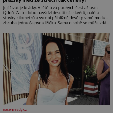
Její život je krátký. V létě trvá pouhých šest až osm
týdnů. Za tu dobu navštíví desetitisíce květů, nalétá
stovky kilometrů a vyrobí přibližně devět gramů medu –
zhruba jednu čajovou lžičku. Sama o sobě se může zdát
bezvýznamná. Teprve když se spojí s dalšími desítkami
tisíc příslušnic svého včelstva, vznikne jeden z
nejdokonalejších organismů
nasehvezdy.cz