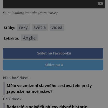
Foto: Pixabay, Youtube (News Views)
řeky
světlá
videa
Štítky:
Anglie
Lokalita:
Sdílet na Facebooku
Sdílet na X
Předchozí článek
Mělo ve zmizení slavného cestovatele prsty
japonské námořnictvo?
Další článek
Badatelé a největší objevy dávné historie