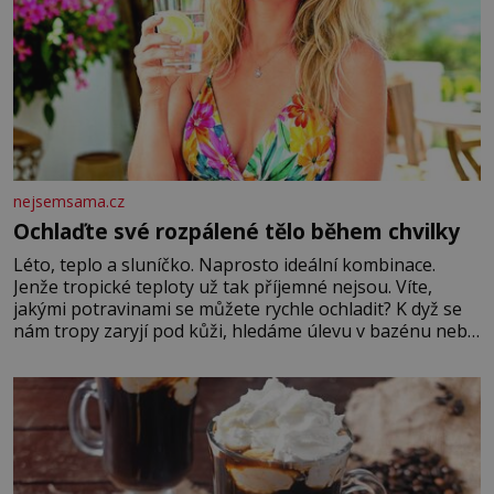
nejsemsama.cz
Ochlaďte své rozpálené tělo během chvilky
Léto, teplo a sluníčko. Naprosto ideální kombinace.
Jenže tropické teploty už tak příjemné nejsou. Víte,
jakými potravinami se můžete rychle ochladit? K dyž se
nám tropy zaryjí pod kůži, hledáme úlevu v bazénu nebo
pomocí klimatizace. Jenže ne vždycky můžeme být v jejich
blízkosti. Nemusíte však zoufat. Pokud budete mít
promyšlený jídelníček, žadné pařáky si na vás