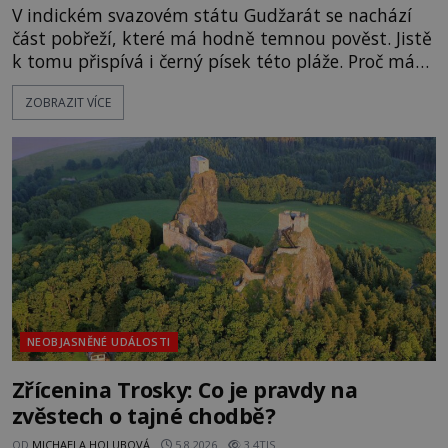
V indickém svazovém státu Gudžarát se nachází
část pobřeží, které má hodně temnou pověst. Jistě
k tomu přispívá i černý písek této pláže. Proč má
pláž takové netypické zbarvení? Nakolik jsou
ZOBRAZIT VÍCE
pravdivé historky, že zde došlo k nevysvětlitelným
zmizením turistů? Ti, kteří se nebojí, nás mohou
následovat. Vstupujeme na pláž Dumas ve městě
Surat. Gu
NEOBJASNĚNÉ UDÁLOSTI
Zřícenina Trosky: Co je pravdy na
zvěstech o tajné chodbě?
OD
MICHAELA HOLUBOVÁ
5.8.2026
3.4TIS