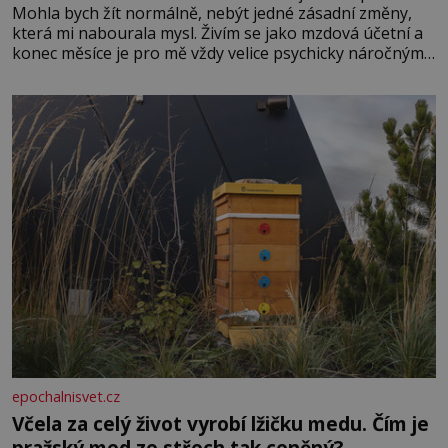
Mohla bych žít normálně, nebýt jedné zásadní změny,
která mi nabourala mysl. Živím se jako mzdová účetní a
konec měsíce je pro mě vždy velice psychicky náročným
obdobím. Od té chvíle, co máme vnoučata, mi dcera čím
dál častěji volá o pomoc, co se hlídání týče. Dalo by se
epochalnisvet.cz
Včela za celý život vyrobí lžičku medu. Čím je
pražský med ze střech tak ceněný?