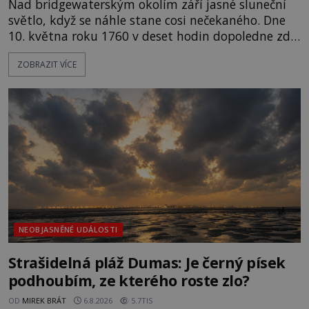
Nad bridgewaterským okolím září jasné sluneční
světlo, když se náhle stane cosi nečekaného. Dne
10. května roku 1760 v deset hodin dopoledne zde
dojde k vůbec prvnímu historicky doloženému
ZOBRAZIT VÍCE
přeletu UFO. Podle záznamů vyzařuje takové
světlo, že vypadá jako „koule hořícího ohně“. Jde
jen o nějaký optický klam, nebo se zde skutečně
právě vznáší mimozemská loď
NEOBJASNĚNÉ UDÁLOSTI
Strašidelná pláž Dumas: Je černý písek
podhoubím, ze kterého roste zlo?
OD
MIREK BRÁT
6.8.2026
5.7TIS