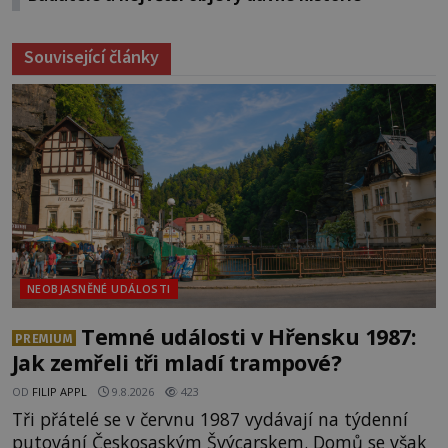
Související články
NEOBJASNĚNÉ UDÁLOSTI
Temné události v Hřensku 1987:
PREMIUM
Jak zemřeli tři mladí trampové?
OD
FILIP APPL
9.8.2026
423
Tři přátelé se v červnu 1987 vydávají na týdenní
putování Českosaským Švýcarskem. Domů se však