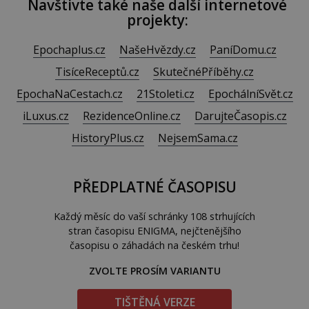
Navštivte také naše další internetové
projekty:
Epochaplus.cz
NašeHvězdy.cz
PaníDomu.cz
TisíceReceptů.cz
SkutečnéPříběhy.cz
EpochaNaCestach.cz
21Stoleti.cz
EpochálníSvět.cz
iLuxus.cz
RezidenceOnline.cz
DarujteČasopis.cz
HistoryPlus.cz
NejsemSama.cz
PŘEDPLATNÉ ČASOPISU
Každý měsíc do vaší schránky 108 strhujících
stran časopisu ENIGMA, nejčtenějšího
časopisu o záhadách na českém trhu!
ZVOLTE PROSÍM VARIANTU
TIŠTĚNÁ VERZE