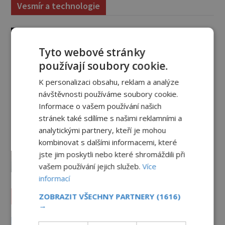
Vesmír a technologie
Co zachycují tajemné snímky
Marsu? Je na něm přeci jen voda?
Tyto webové stránky
PREMIUM
7.8.2026
2.6TIS
používají soubory cookie.
K personalizaci obsahu, reklam a analýze
Podivné události roku 2023: Jsou
Američané v obležení UFO?
návštěvnosti používáme soubory cookie.
Informace o vašem používání našich
PREMIUM
27.7.2026
3.5TIS
stránek také sdílíme s našimi reklamními a
analytickými partnery, kteří je mohou
Nad australským městem
kombinovat s dalšími informacemi, které
„tančila“ záhadná světla
jste jim poskytli nebo které shromáždili při
PREMIUM
4.7.2026
3.4TIS
vašem používání jejich služeb.
Více
informací
Záhady historie
ZOBRAZIT VŠECHNY PARTNERY
(1616)
→
Smírčí kříže: Kamenní svědkové