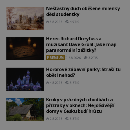
Nešťastný duch oběšené milenky
děsí studentky
8.8.2026
4.9TIS
Herec Richard Dreyfuss a
muzikant Dave Grohl: Jaké mají
paranormální zážitky?
PREMIUM
5.8.2026
3.2TIS
Hororové zábavní parky: Straší tu
oběti nehod?
4.8.2026
3.5TIS
Kroky v prázdných chodbách a
přízraky v oknech: Nejděsivější
domy v Česku budí hrůzu
2.8.2026
3.3TIS