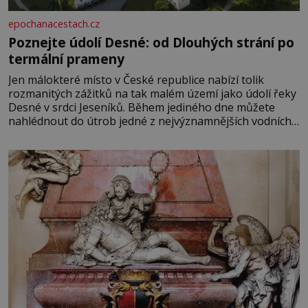
epochanacestach.cz
Poznejte údolí Desné: od Dlouhých strání po
termální prameny
Jen málokteré místo v České republice nabízí tolik
rozmanitých zážitků na tak malém území jako údolí řeky
Desné v srdci Jeseníků. Během jediného dne můžete
nahlédnout do útrob jedné z nejvýznamnějších vodních
elektráren v Evropě, vydat se na horské hřebeny, projet
se na koloběžce a den zakončit poznáváním památek ve
Velkých Losinách nebo v termálním