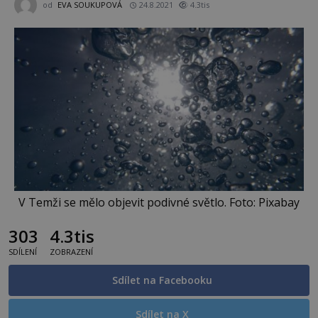
od
EVA SOUKUPOVÁ
24.8.2021
4.3tis
V Temži se mělo objevit podivné světlo. Foto: Pixabay
303
4.3tis
SDÍLENÍ
ZOBRAZENÍ
Sdílet na Facebooku
Sdílet na X