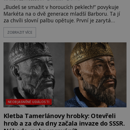
„Budeš se smažit v horoucích peklech!“ povykuje
Markéta na o dvě generace mladší Barboru. Ta jí
za chvíli slovní palbu opětuje. První je zarytá
katolička, druhá přesvědčená kališnice. A každá z
ZOBRAZIT VÍCE
nich se usídlí na jedné z věží slavného hradu
Trosky. Šlechtic Ota IV. z Bergova (1399–1452) patří
mezi vůdce protihusitského boje. Za manželku má
skutečně jistou
NEOBJASNĚNÉ UDÁLOSTI
Kletba Tamerlánovy hrobky: Otevřeli
hrob a za dva dny začala invaze do SSSR.