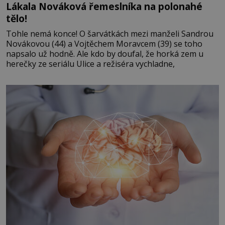
Lákala Nováková řemeslníka na polonahé
tělo!
Tohle nemá konce! O šarvátkách mezi manželi Sandrou
Novákovou (44) a Vojtěchem Moravcem (39) se toho
napsalo už hodně. Ale kdo by doufal, že horká zem u
herečky ze seriálu Ulice a režiséra vychladne,