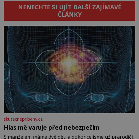
NENECHTE SI UJÍT DALŠÍ ZAJÍMAVÉ
ČLÁNKY
skutecnepribehy.cz
Hlas mě varuje před nebezpečím
S manželem máme dvě děti a dokonce jsme už prarodiči.