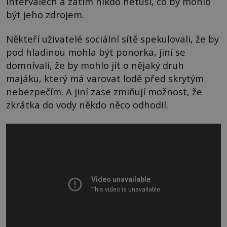
intervalech a zatím nikdo netuší, co by mohlo
být jeho zdrojem.
Někteří uživatelé sociální sítě spekulovali, že by
pod hladinou mohla být ponorka, jiní se
domnívali, že by mohlo jít o nějaký druh
majáku, který má varovat lodě před skrytým
nebezpečím. A jiní zase zmiňují možnost, že
zkrátka do vody někdo něco odhodil.