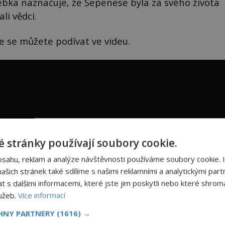
ebka naznačuje, že Šepenese byla za svého života
i vědci.
 se můžete podívat ve videu.
 stránky používají soubory cookie.
bsahu, reklam a analýze návštěvnosti používáme soubory cookie. 
šich stránek také sdílíme s našimi reklamními a analytickými partn
s dalšími informacemi, které jste jim poskytli nebo které shromá
lužeb.
Více informací
CHNY PARTNERY
(1616) →