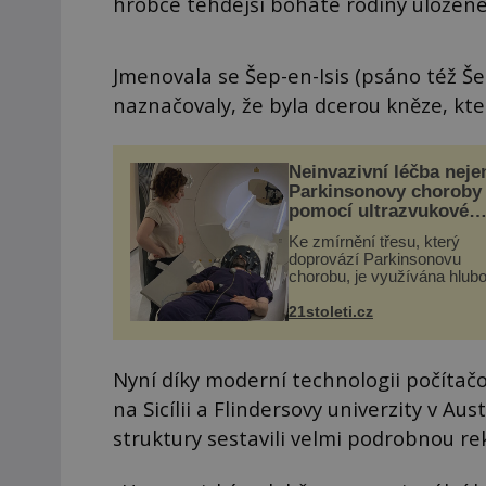
hrobce tehdejší bohaté rodiny uložené 
Jmenovala se Šep-en-Isis (psáno též Še
naznačovaly, že byla dcerou kněze, kte
Neinvazivní léčba neje
Parkinsonovy choroby
pomocí ultrazvukové
„helmy“
Ke zmírnění třesu, který
doprovází Parkinsonovu
chorobu, je využívána hlub
mozková stimulace, která 
vyžaduje vysoce invazivní
21stoleti.cz
zákrok. Ultrazvuk zase nen
vhodný k dostatečně přes
zacílení ...
Nyní díky moderní technologii počíta
na Sicílii a Flindersovy univerzity v Au
struktury sestavili velmi podrobnou rek