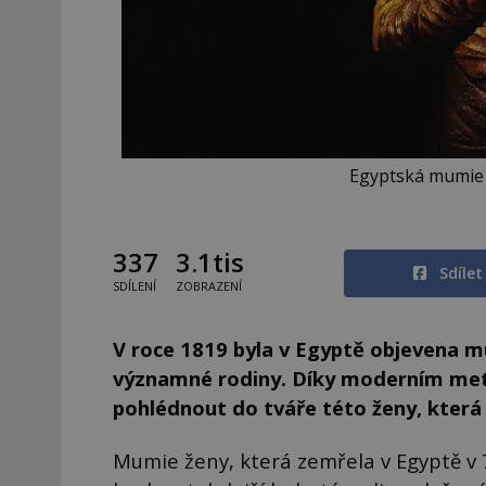
Egyptská mumie d
337
3.1tis
Sdíle
SDÍLENÍ
ZOBRAZENÍ
V roce 1819 byla v Egyptě objevena mu
významné rodiny.
Díky moderním meto
pohlédnout do tváře této ženy, která
Mumie ženy, která zemřela v Egyptě v 7. 