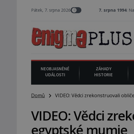
Pátek, 7. srpna 2026
7. srpna 1994
: Na americk
NEOBJASNĚNÉ
ZÁHADY
UDÁLOSTI
HISTORIE
Domů
VIDEO: Vědci zrekonstruovali oblič
VIDEO: Vědci zreko
egyptské mumie