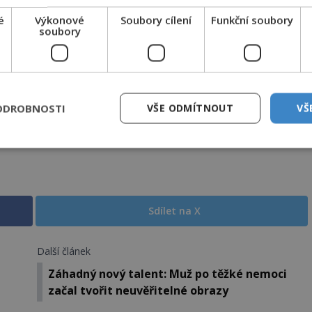
é
Výkonové
Soubory cílení
Funkční soubory
soubory
ODROBNOSTI
VŠE ODMÍTNOUT
VŠ
Sdílet na X
Další článek
Záhadný nový talent: Muž po těžké nemoci
začal tvořit neuvěřitelné obrazy