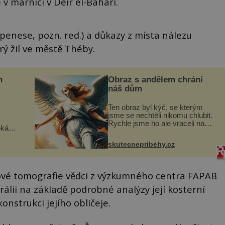
v márnici v Deir el-Bahari.
penese, pozn. red.) a důkazy z místa nálezu
rý žil ve městě Théby.
n
Obraz s andělem chrání
náš dům
Ten obraz byl kýč, se kterým
jsme se nechtěli nikomu chlubit.
Rychle jsme ho ale vraceli na
oká
jeho místo. S manželem Vaškem
však
jsme si pořídili chaloupku, takový
skutecnepribehy.cz
domek na severu Čech, kde
í
jsme si naplánova...
nému
čové tomografie vědci z výzkumného centra FAPAB
strálii na základě podrobné analýzy její kosterní
onstrukci jejího obličeje.