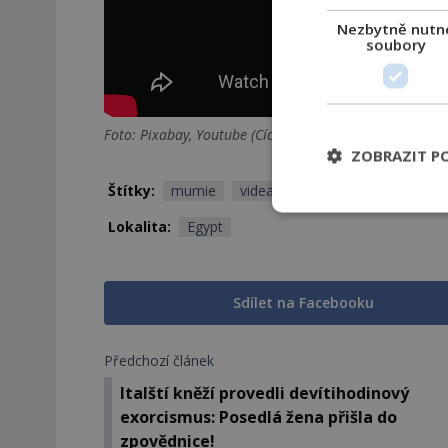
Nezbytně nutn
soubory
Foto: Pixabay, Youtube (Cícero Moraes)
ZOBRAZIT P
Štítky:
mumie
videa
Lokalita:
Egypt
Sdílet na Facebooku
Předchozí článek
Italští kněží provedli devítihodinový
exorcismus: Posedlá žena přišla do
zpovědnice!