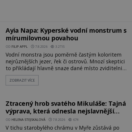
Ayia Napa: Kyperské vodní monstrum s
mírumilovnou povahou
OD
FILIP APPL
7.8.2026
3.2TIS
Vodní monstra jsou poměrně častým koloritem
nejrůznějších jezer, řek či ostrovů. Mnozí skeptici
to přikládají hlavně snaze dané místo zviditelnit
a přitáhnout k němu pozornost záhadám
ZOBRAZIT VÍCE
nakloněných turistů. Je to také případ
kyperského tvora jménem Ayia Napa? Nebo se
může za legendami o něm ukrývat nějaký
pravdivý základ? V blízkosti Mysu Greco, jak se
Ztracený hrob svatého Mikuláše: Tajná
přez
výprava, která odnesla nejslavnější
relikvii do Itálie
OD
HELENA STEJSKALOVÁ
7.8.2026
674
V tichu starobylého chrámu v Myře zůstává po