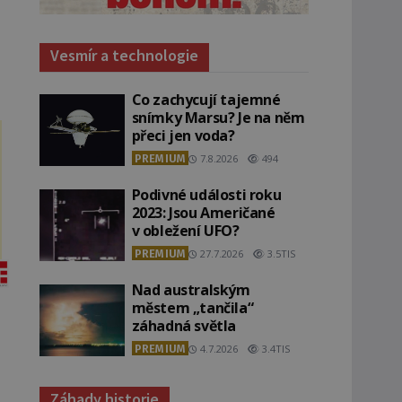
Vesmír a technologie
Co zachycují tajemné
snímky Marsu? Je na něm
přeci jen voda?
PREMIUM
7.8.2026
494
Podivné události roku
2023: Jsou Američané
v obležení UFO?
PREMIUM
27.7.2026
3.5TIS
Nad australským
městem „tančila“
záhadná světla
PREMIUM
4.7.2026
3.4TIS
Záhady historie