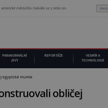
é městečko Oakville se z nebe snáší podivná rosolovitá látka nezn
PARANORMÁLNÍ
REPORTÁŽE
VESMÍR A
JEVY
TECHNOLOGIE
ej egyptské mumie
nstruovali obličej