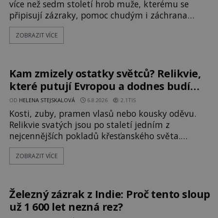
více než sedm století hrob muže, kterému se
připisují zázraky, pomoc chudým i záchrana
námořníků v bouřích. Pak ale přichází rok 1087 a
ZOBRAZIT VÍCE
klidné místo se mění v dějiště podivné noční
výpravy. Skupina italských námořníků otevírá
hrob svatého Mikuláše a odváží jeho ostatky přes
moře do Bari. Je to zbožná záchrana před
Kam zmizely ostatky světců? Relikvie,
nebezpečím, nebo promyšlená krádež,
které putují Evropou a dodnes budí
úžas
OD
HELENA STEJSKALOVÁ
6.8.2026
2.1TIS
Kosti, zuby, pramen vlasů nebo kousky oděvu.
Relikvie svatých jsou po staletí jedním z
nejcennějších pokladů křesťanského světa.
Některé mají pečlivě doloženou historii, jiné
ZOBRAZIT VÍCE
provází záhady, krádeže i nečekané objevy. Jejich
osudy připomínají dobrodružné romány, přesto
se opírají o skutečné historické události. Ve
středověké Evropě mají relikvie mimořádnou
Železný zázrak z Indie: Proč tento sloup
hodnotu. Nejsou jen předmětem úcty
už 1 600 let nezná rez?