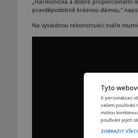
„Harmonická a dobře proporcionální l
pravděpodobně krásnou dámou,“ napsal
Na výslednou rekonstrukci tváře mumie
Tyto webové
K personalizaci o
vašem používání na
mohou kombinovat 
používání jejich s
ZOBRAZIT VŠE