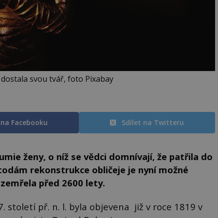
ostala svou tvář, foto Pixabay
t na Facebooku
Sdílet na Twitteru
mie ženy, o níž se vědci domnívají, že patřila do
dám rekonstrukce obličeje je nyní možné
 zemřela před 2600 lety.
století př. n. l. byla objevena již v roce 1819 v