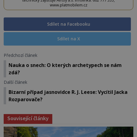
www.platmobilem.cz
Sdílet na Facebooku
Sdílet na X
Předchozí článek
Nauka o snech: O kterých archetypech se nám
zdá?
Další článek
Bizarní případ jasnovidce R. J. Leese: Vycítil Jacka
Rozparovače?
Související články