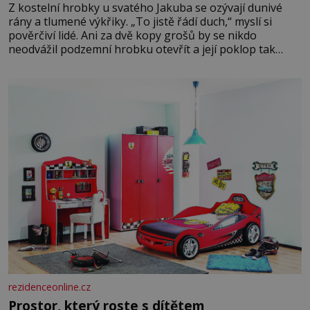
Z kostelní hrobky u svatého Jakuba se ozývají dunivé
rány a tlumené výkřiky. „To jistě řádí duch,“ myslí si
pověrčiví lidé. Ani za dvě kopy grošů by se nikdo
neodvážil podzemní hrobku otevřít a její poklop tak
raději jen skrápí svěcenou vodou. Za několik dní divné
burácení skutečně ustane. Když o mnoho let později
hrobku
rezidenceonline.cz
Prostor, který roste s dítětem