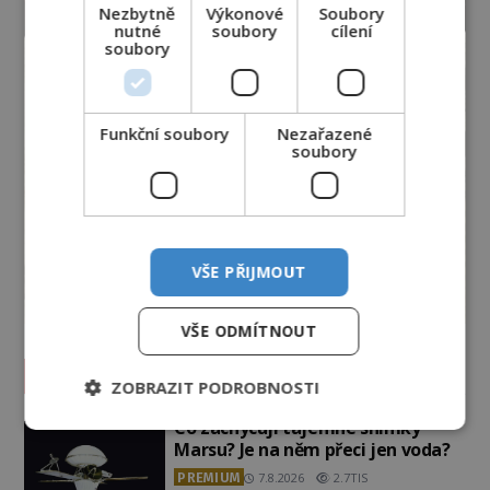
Nezbytně
Výkonové
Soubory
nutné
soubory
cílení
soubory
Funkční soubory
Nezařazené
soubory
VŠE PŘIJMOUT
VŠE ODMÍTNOUT
Vesmír a technologie
ZOBRAZIT PODROBNOSTI
Co zachycují tajemné snímky
Marsu? Je na něm přeci jen voda?
PREMIUM
7.8.2026
2.7TIS