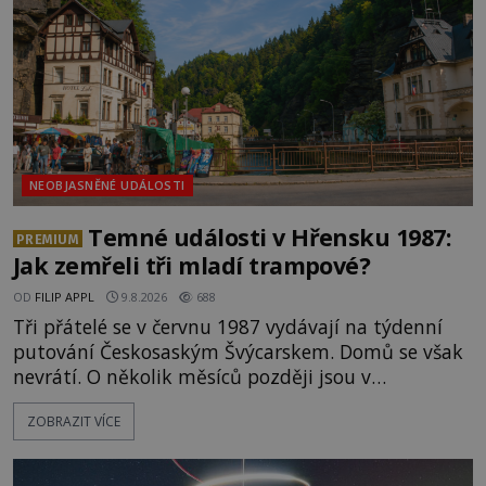
NEOBJASNĚNÉ UDÁLOSTI
Temné události v Hřensku 1987:
PREMIUM
Jak zemřeli tři mladí trampové?
OD
FILIP APPL
9.8.2026
688
Tři přátelé se v červnu 1987 vydávají na týdenní
putování Českosaským Švýcarskem. Domů se však
nevrátí. O několik měsíců později jsou v
nepřístupných skalách u Hřenska nalezeny jejich
ZOBRAZIT VÍCE
kostry – a s nimi stopy, které se jen obtížně slučují
s nešťastnou náhodou. Zabil mladé trampy
přírodní živel, neznámý útočník, nebo někdo, koho