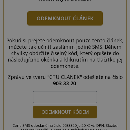
ODEMKNOUT ČLÁNEK
Pokud si přejete odemknout pouze tento článek,
můžete tak učinit zasláním jediné SMS. Během
chvilky obdržíte číselný kód, který opíšete do
následujícího okénka a kliknutím na tlačítko jej
odemknete.
Zprávu ve tvaru "CTU CLANEK" odešlete na číslo
903 33 20
.
ODEMKNOUT KÓDEM
Cena SMS odeslané na číslo 9033320 je 20 Kč vč. DPH. Službu
technicky zajišťuje Airtoy a.s. Infolinka: 602 777 555,