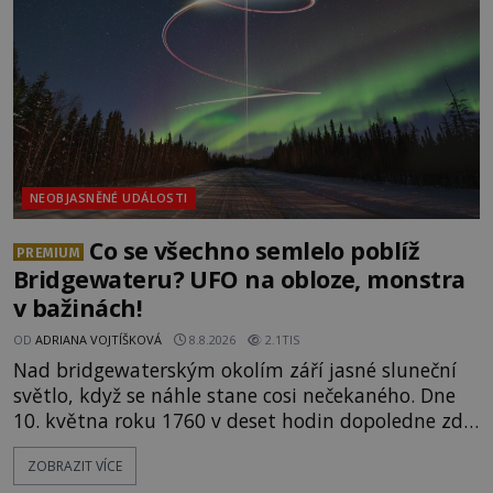
tehdejší režim nechtěl odhalit? [gallery
ids="171131,171132,1711
NEOBJASNĚNÉ UDÁLOSTI
Co se všechno semlelo poblíž
PREMIUM
Bridgewateru? UFO na obloze, monstra
v bažinách!
OD
ADRIANA VOJTÍŠKOVÁ
8.8.2026
2.1TIS
Nad bridgewaterským okolím září jasné sluneční
světlo, když se náhle stane cosi nečekaného. Dne
10. května roku 1760 v deset hodin dopoledne zde
dojde k vůbec prvnímu historicky doloženému
ZOBRAZIT VÍCE
přeletu UFO. Podle záznamů vyzařuje takové