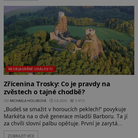
zmizením turistů? Ti, kteří se nebojí, nás mohou
následovat. Vstupujeme na pláž Dumas ve městě
Surat. Gu
NEOBJASNĚNÉ UDÁLOSTI
Zřícenina Trosky: Co je pravdy na
zvěstech o tajné chodbě?
OD
MICHAELA HOLUBOVÁ
5.8.2026
3.4TIS
„Budeš se smažit v horoucích peklech!“ povykuje
Markéta na o dvě generace mladší Barboru. Ta jí
za chvíli slovní palbu opětuje. První je zarytá
katolička, druhá přesvědčená kališnice. A každá z
ZOBRAZIT VÍCE
nich se usídlí na jedné z věží slavného hradu