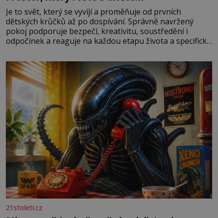
Je to svět, který se vyvíjí a proměňuje od prvních
dětských krůčků až po dospívání. Správně navržený
pokoj podporuje bezpečí, kreativitu, soustředění i
odpočinek a reaguje na každou etapu života a specifické
potřeby dítěte. Pro nejmenší je klíčová jednoduchost,
měkkost a bezpečí, proto by pokoj miminka měl působit
především klidně a útulně. Předškolní věk je
21stoleti.cz