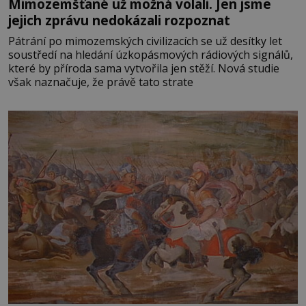
Mimozemšťané už možná volali. Jen jsme
jejich zprávu nedokázali rozpoznat
Pátrání po mimozemských civilizacích se už desítky let
soustředí na hledání úzkopásmových rádiových signálů,
které by příroda sama vytvořila jen stěží. Nová studie
však naznačuje, že právě tato strate