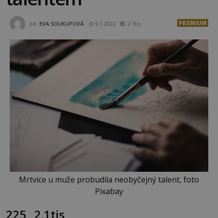
PREMIUM
od
EVA SOUKUPOVÁ
9.1.2022
2.1tis
Mrtvice u muže probudila neobyčejný talent, foto
Pixabay
225
2.1tis