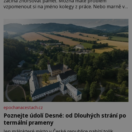
začíná zhoršovat paměť. Možná máte problém
vzpomenout si na jméno kolegy z práce. Nebo marně v
paměti lovíte název knížky, kterou jste nedávno přečetli.
Je to opravdu tak, s věkem jako kdyby se paměť
rozhodla stávkovat. Cvičte
epochanacestach.cz
Poznejte údolí Desné: od Dlouhých strání po
termální prameny
Jen málokteré místo v České republice nabízí tolik