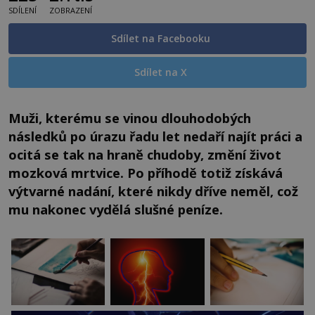
SDÍLENÍ
ZOBRAZENÍ
Sdílet na Facebooku
Sdílet na X
Muži, kterému se vinou dlouhodobých
následků po úrazu řadu let nedaří najít práci a
ocitá se tak na hraně chudoby, změní život
mozková mrtvice. Po příhodě totiž získává
výtvarné nadání, které nikdy dříve neměl, což
mu nakonec vydělá slušné peníze.