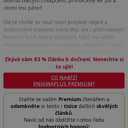
dvanáctiletým chlapcem, přimáčkne ke zdi a
zlomí mu páteř.
Od té chvíle se muž musí potýkat nejen s
bolestivými trvalými následky, ale i přetrvávající
finanční krizí, která vyvrcholí, když mu úřady
odejmou příspěvek na bydlení, poslední příjem
dělící Walterse od hladu a života bez domova.
Zbývá vám 83
%
článku k dočtení. Nenechte si
to ujít!
CO NABÍZÍ
ENIGMAPLUS PREMIUM?
Staňte se naším
Premium
čtenářem a
odemkněte
si tento i
tisíce
dalších
skvělých
článků
.
Navíc od nás obdržíte i celou řadu
hodnotných bonusů
!