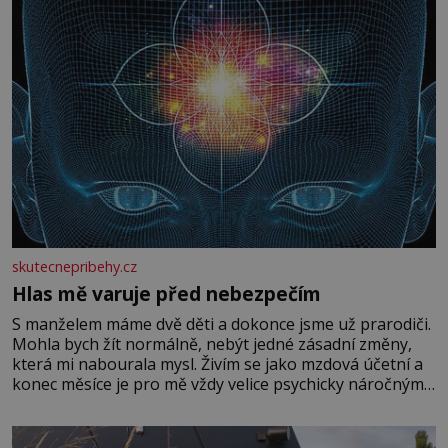
skutecnepribehy.cz
Hlas mě varuje před nebezpečím
S manželem máme dvě děti a dokonce jsme už prarodiči.
Mohla bych žít normálně, nebýt jedné zásadní změny,
která mi nabourala mysl. Živím se jako mzdová účetní a
konec měsíce je pro mě vždy velice psychicky náročným
obdobím. Od té chvíle, co máme vnoučata, mi dcera čím
dál častěji volá o pomoc, co se hlídání týče. Dalo by se