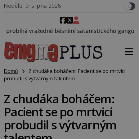
Neděle, 9. srpna 2026
snění satanistického gangu vedeného Charlesem Man
Domů
Z chudáka boháčem: Pacient se po mrtvici
probudil s výtvarným talentem
Z chudáka boháčem:
Pacient se po mrtvici
probudil s výtvarným
talentem