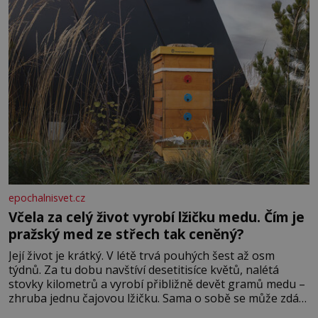
epochalnisvet.cz
Včela za celý život vyrobí lžičku medu. Čím je
pražský med ze střech tak ceněný?
Její život je krátký. V létě trvá pouhých šest až osm
týdnů. Za tu dobu navštíví desetitisíce květů, nalétá
stovky kilometrů a vyrobí přibližně devět gramů medu –
zhruba jednu čajovou lžičku. Sama o sobě se může zdát
bezvýznamná. Teprve když se spojí s dalšími desítkami