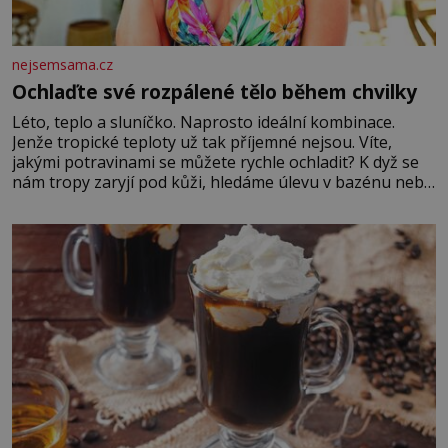
nejsemsama.cz
Ochlaďte své rozpálené tělo během chvilky
Léto, teplo a sluníčko. Naprosto ideální kombinace.
Jenže tropické teploty už tak příjemné nejsou. Víte,
jakými potravinami se můžete rychle ochladit? K dyž se
nám tropy zaryjí pod kůži, hledáme úlevu v bazénu nebo
pomocí klimatizace. Jenže ne vždycky můžeme být v jejich
blízkosti. Nemusíte však zoufat. Pokud budete mít
promyšlený jídelníček, žadné pařáky si na vás