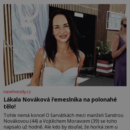
tisíc příslušnic svého včelstva, vznikne jeden z
nejdokonalejších organismů
nasehvezdy.cz
Lákala Nováková řemeslníka na polonahé
tělo!
Tohle nemá konce! O šarvátkách mezi manželi Sandrou
Novákovou (44) a Vojtěchem Moravcem (39) se toho
napsalo už hodně. Ale kdo by doufal, že horká zem u