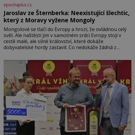
epochaplus.cz
Jaroslav ze Šternberka: Neexistující šlechtic,
který z Moravy vyžene Mongoly
Mongolové se tlačí do Evropy a hrozí, že ovládnou celý
svět. Ale naštěstí jim v samotném srdci Evropy stojí v
cestě malé, ale silné království, které dokáže
dobyvatelské hordy zastavit. Co nedokáže žádná z
asijských říší, co nedokážou Němci – to dokáže český
král. Nebo že by ne? Mongolové od roku 1223 postupují
podél Kaspického a Azovského moře,