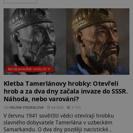
Trosky. Šlechtic Ota IV. z Bergova (1399–1452) patří
mezi vůdce protihusitského boje. Za manželku má
skutečně jistou
NEOBJASNĚNÉ UDÁLOSTI
Kletba Tamerlánovy hrobky: Otevřeli
hrob a za dva dny začala invaze do SSSR.
Náhoda, nebo varování?
OD
HELENA STEJSKALOVÁ
4.8.2026
3.1TIS
V červnu 1941 sovětští vědci otevírají hrobku
slavného dobyvatele Tamerlána v uzbeckém
Samarkandu. O dva dny později nacistické