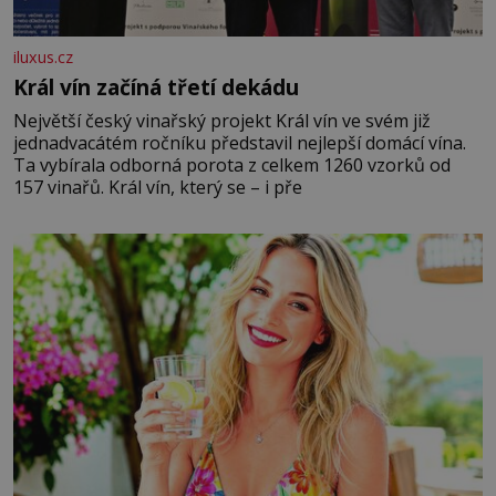
iluxus.cz
Král vín začíná třetí dekádu
Největší český vinařský projekt Král vín ve svém již
jednadvacátém ročníku představil nejlepší domácí vína.
Ta vybírala odborná porota z celkem 1260 vzorků od
157 vinařů. Král vín, který se – i pře