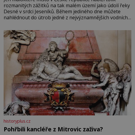
rozmanitých zážitků na tak malém území jako údolí řeky
Desné v srdci Jeseníků. Během jediného dne můžete
nahlédnout do útrob jedné z nejvýznamnějších vodních
elektráren v Evropě, vydat se na horské hřebeny, projet
se na koloběžce a den zakončit poznáváním památek ve
Velkých Losinách nebo v termálním
historyplus.cz
Pohřbili kancléře z Mitrovic zaživa?