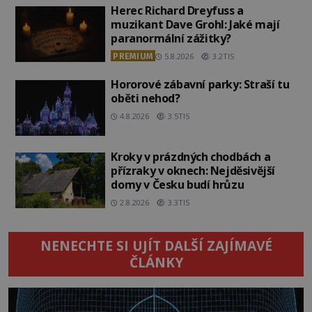
Herec Richard Dreyfuss a
muzikant Dave Grohl: Jaké mají
paranormální zážitky?
PREMIUM
5.8.2026
3.2TIS
Hororové zábavní parky: Straší tu
oběti nehod?
4.8.2026
3.5TIS
Kroky v prázdných chodbách a
přízraky v oknech: Nejděsivější
domy v Česku budí hrůzu
2.8.2026
3.3TIS
NENECHTE SI UJÍT DALŠÍ ZAJÍMAVÉ
ČLÁNKY