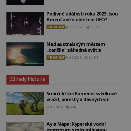
Podivné události roku 2023: Jsou
Američané v obležení UFO?
PREMIUM
27.7.2026
3.5TIS
Nad australským městem
„tančila“ záhadná světla
PREMIUM
4.7.2026
3.4TIS
Záhady historie
Smírčí kříže: Kamenní svědkové
vražd, pomsty a dávných vin
9.8.2026
434
Ayia Napa: Kyperské vodní
monstrum s mírumilovnou