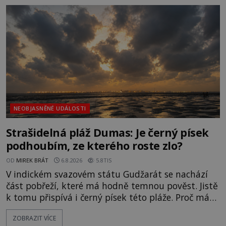
světlo, že vypadá jako „koule hořícího ohně“. Jde
jen o nějaký optický klam, nebo se zde skutečně
právě vznáší mimozemská loď
NEOBJASNĚNÉ UDÁLOSTI
Strašidelná pláž Dumas: Je černý písek
podhoubím, ze kterého roste zlo?
OD
MIREK BRÁT
6.8.2026
5.8TIS
V indickém svazovém státu Gudžarát se nachází
část pobřeží, které má hodně temnou pověst. Jistě
k tomu přispívá i černý písek této pláže. Proč má
pláž takové netypické zbarvení? Nakolik jsou
ZOBRAZIT VÍCE
pravdivé historky, že zde došlo k nevysvětlitelným