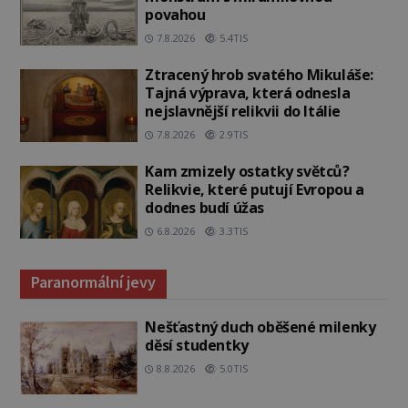
povahou
7.8.2026
5.4TIS
Ztracený hrob svatého Mikuláše:
Tajná výprava, která odnesla
nejslavnější relikvii do Itálie
7.8.2026
2.9TIS
Kam zmizely ostatky světců?
Relikvie, které putují Evropou a
dodnes budí úžas
6.8.2026
3.3TIS
Paranormální jevy
Nešťastný duch oběšené milenky
děsí studentky
8.8.2026
5.0TIS