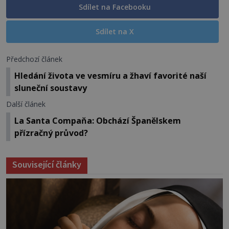
Sdílet na Facebooku
Sdílet na X
Předchozí článek
Hledání života ve vesmíru a žhaví favorité naší
sluneční soustavy
Další článek
La Santa Compaňa: Obchází Španělskem
přízračný průvod?
Související články