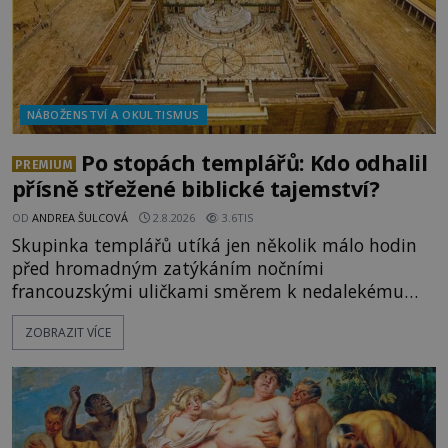
NÁBOŽENSTVÍ A OKULTISMUS
Po stopách templářů: Kdo odhalil
PREMIUM
přísně střežené biblické tajemství?
OD
ANDREA ŠULCOVÁ
2.8.2026
3.6TIS
Skupinka templářů utíká jen několik málo hodin
před hromadným zatýkáním nočními
francouzskými uličkami směrem k nedalekému
přístavu. Jeden z nich má přes ramena ranec s
ZOBRAZIT VÍCE
tajemným obsahem. Kapitán lodi už na ně čeká.
„Dejte to do podpalubí a připravte se. Za chvíli
vyplouváme,“ sdělí jim. „Kam máme namířeno,
kapitáne?“ zeptá se ho jeden z templářů. „Do Sk