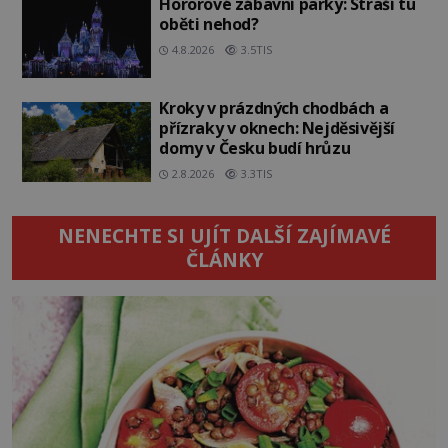
Hororové zábavní parky: Straší tu
oběti nehod?
4.8.2026
3.5TIS
Kroky v prázdných chodbách a
přízraky v oknech: Nejděsivější
domy v Česku budí hrůzu
2.8.2026
3.3TIS
NENECHTE SI UJÍT DALŠÍ ZAJÍMAVÉ
ČLÁNKY