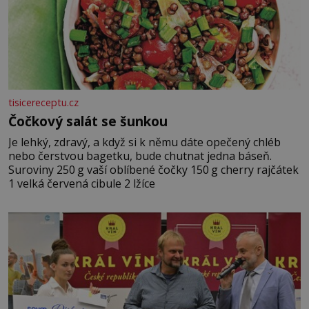
tisicereceptu.cz
Čočkový salát se šunkou
Je lehký, zdravý, a když si k němu dáte opečený chléb
nebo čerstvou bagetku, bude chutnat jedna báseň.
Suroviny 250 g vaší oblíbené čočky 150 g cherry rajčátek
1 velká červená cibule 2 lžíce