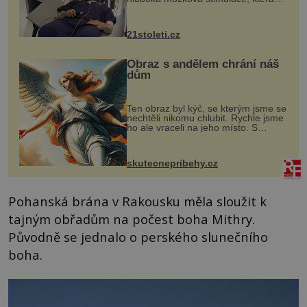
však vyžaduje vysoce invazivní
zákrok. Ultrazvuk zase není vhodný
k dostatečně přesnému zacílení ...
21stoleti.cz
Obraz s andělem chrání náš
dům
Ten obraz byl kýč, se kterým jsme se
nechtěli nikomu chlubit. Rychle jsme
ho ale vraceli na jeho místo. S
manželem Vaškem jsme si pořídili
chaloupku, takový domek na severu
Čech, kde jsme si naplánova...
skutecnepribehy.cz
Pohanská brána v Rakousku měla sloužit k
tajným obřadům na počest boha Mithry.
Původně se jednalo o perského slunečního
boha.