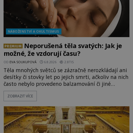
NÁBOŽENSTVÍ A OKULTISMUS
Neporušená těla svatých: Jak je
PREMIUM
možné, že vzdorují času?
OD
EVA SOUKUPOVÁ
6.8.2026
2.8TIS
Těla mnohých světců se zázračně nerozkládají ani
desítky či stovky let po jejich smrti, ačkoliv na nich
často nebylo provedeno balzamování či jiné
pokusy o konzervaci. Neporušené ostatky bývají
ZOBRAZIT VÍCE
považovány za důkaz svatosti zemřelých. Jaké
tajemné síly těla významných náboženských
osobností ochraňují? Na hřbitově u kláštera
Milosrdných