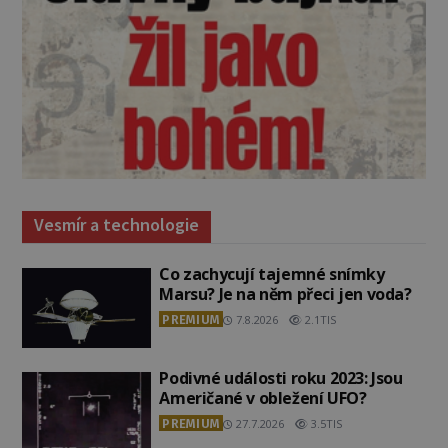
Vesmír a technologie
Co zachycují tajemné snímky
Marsu? Je na něm přeci jen voda?
PREMIUM
7.8.2026
2.1TIS
Podivné události roku 2023: Jsou
Američané v obležení UFO?
PREMIUM
27.7.2026
3.5TIS