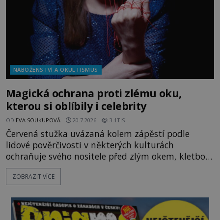
NÁBOŽENSTVÍ A OKULTISMUS
Magická ochrana proti zlému oku,
kterou si oblíbily i celebrity
OD
EVA SOUKUPOVÁ
20.7.2026
3.1TIS
Červená stužka uvázaná kolem zápěstí podle
lidové pověrčivosti v některých kulturách
ochraňuje svého nositele před zlým okem, kletbou,
která může přivodit neštěstí či nemoc. S tímto
ZOBRAZIT VÍCE
nenápadným symbolem magické ochrany lze
občas spatřit i různé celebrity včetně Madonny
nebo Leonarda DiCapria. Na Blízkém východě a v
židovských komunitách po celém světě, je