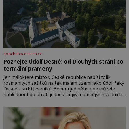
epochanacestach.cz
Poznejte údolí Desné: od Dlouhých strání po
termální prameny
Jen málokteré místo v České republice nabízí tolik
rozmanitých zážitků na tak malém území jako údolí řeky
Desné v srdci Jeseníků. Během jediného dne můžete
nahlédnout do útrob jedné z nejvýznamnějších vodních
elektráren v Evropě, vydat se na horské hřebeny, projet
se na koloběžce a den zakončit poznáváním památek ve
Velkých Losinách nebo v termálním