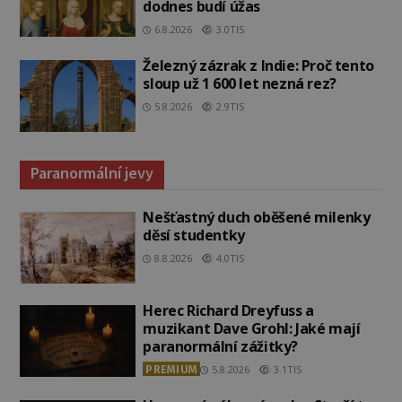
dodnes budí úžas
6.8.2026
3.0TIS
Železný zázrak z Indie: Proč tento
sloup už 1 600 let nezná rez?
5.8.2026
2.9TIS
Paranormální jevy
Nešťastný duch oběšené milenky
děsí studentky
8.8.2026
4.0TIS
Herec Richard Dreyfuss a
muzikant Dave Grohl: Jaké mají
paranormální zážitky?
PREMIUM
5.8.2026
3.1TIS