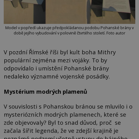
Model v popředí ukazuje předpokládanou podobu Pohanské brány v
době jejího vybudování v polovině čtvrtého století. Foto autor
V pozdní Římské říši byl kult boha Mithry
populární zejména mezi vojáky. To by
odpovídalo i umístění Pohanské brány
nedaleko významné vojenské posádky.
Mystérium modrých plamenů
V souvislosti s Pohanskou bránou se mluvilo i o
mysteriózních modrých plamenech, které se
zde objevovaly? Byl to snad důvod, proč se
začala šířit legenda, že ve zdejší krajině je
neznámé podzemí včetně vstupu do bájného