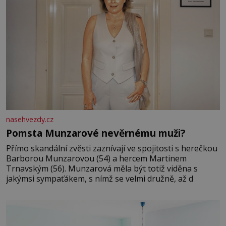
nasehvezdy.cz
Pomsta Munzarové nevěrnému muži?
Přímo skandální zvěsti zaznívají ve spojitosti s herečkou
Barborou Munzarovou (54) a hercem Martinem
Trnavským (56). Munzarová měla být totiž viděna s
jakýmsi sympaťákem, s nímž se velmi družně, až d