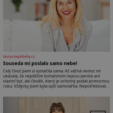
skutecnepribehy.cz
Souseda mi poslalo samo nebe!
Celý život jsem si vystačila sama. Až vážná nemoc mi
ukázala, že největším bohatstvím nejsou peníze ani
vlastní byt, ale člověk, který je ochotný podat pomocnou
ruku. Vždycky jsem byla spíš samotářka. Nepotřebovala
jsem kolem sebe partu kamarádek ani partnera. Stačily
mi knihy, práce a hlavně klid. Hned po studiích jsem
odešla z rodného města,