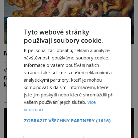
Tyto webové stránky
NÁBOŽENSTVÍ A OKULTISMUS
používají soubory cookie.
K personalizaci obsahu, reklam a analýze
Mýty a rituály: Carpe Diem s Dionýsem
návštěvnosti používáme soubory cookie.
OD
INGRID TŮMOVÁ
27.7.2026
3.1TIS
Informace o vašem používání našich
Věnuje lidem alkoholický nápoj, bujaré oslavy a
stránek také sdílíme s našimi reklamními a
radost ze života, ale i o mnoho tajemnější obřady,
analytickými partnery, kteří je mohou
které dráždí lidskou zvědavost do dnešních dní. Co
kombinovat s dalšími informacemi, které
doopravdy představuje bůh, jemuž Římané říkají
jste jim poskytli nebo které shromáždili při
ZOBRAZIT VÍCE
Bakchus? Mytologický příběh řeckého boha
vašem používání jejich služeb.
Více
Dionýsa není zrovna idylická pohádka. Bůh Zeus jej
informací
zplodí se svou milenkou Semelou, což Diova žena
Héra nemůže nechat b
ZOBRAZIT VŠECHNY PARTNERY
(1616)
→