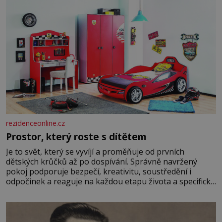
rezidenceonline.cz
Prostor, který roste s dítětem
Je to svět, který se vyvíjí a proměňuje od prvních
dětských krůčků až po dospívání. Správně navržený
pokoj podporuje bezpečí, kreativitu, soustředění i
odpočinek a reaguje na každou etapu života a specifické
potřeby dítěte. Pro nejmenší je klíčová jednoduchost,
měkkost a bezpečí, proto by pokoj miminka měl působit
především klidně a útulně. Předškolní věk je