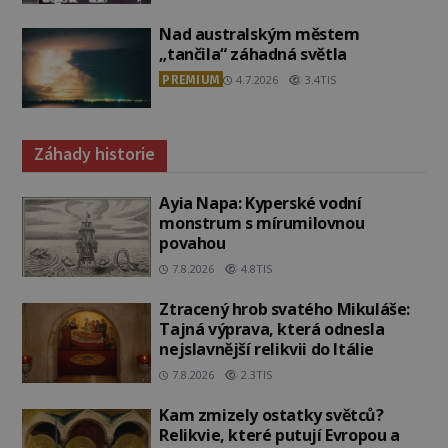
Nad australským městem
„tančila“ záhadná světla
PREMIUM
4.7.2026
3.4TIS
Záhady historie
Ayia Napa: Kyperské vodní
monstrum s mírumilovnou
povahou
7.8.2026
4.8TIS
Ztracený hrob svatého Mikuláše:
Tajná výprava, která odnesla
nejslavnější relikvii do Itálie
7.8.2026
2.3TIS
Kam zmizely ostatky světců?
Relikvie, které putují Evropou a