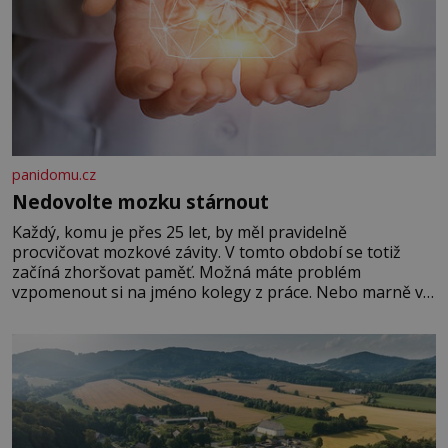
panidomu.cz
Nedovolte mozku stárnout
Každý, komu je přes 25 let, by měl pravidelně
procvičovat mozkové závity. V tomto období se totiž
začíná zhoršovat paměť. Možná máte problém
vzpomenout si na jméno kolegy z práce. Nebo marně v
paměti lovíte název knížky, kterou jste nedávno přečetli.
Je to opravdu tak, s věkem jako kdyby se paměť
rozhodla stávkovat. Cvičte