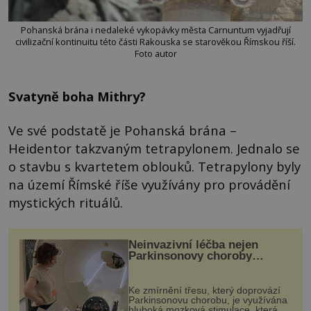
Pohanská brána i nedaleké vykopávky města Carnuntum vyjadřují
civilizační kontinuitu této části Rakouska se starověkou Římskou říší.
Foto autor
Svatyně boha Mithry?
Ve své podstatě je Pohanská brána –
Heidentor takzvaným tetrapylonem. Jednalo se
o stavbu s kvartetem oblouků. Tetrapylony byly
na území Římské říše využívány pro provádění
mystických rituálů.
Neinvazivní léčba nejen
Parkinsonovy choroby
pomocí ultrazvukové
„helmy“
Ke zmírnění třesu, který doprovází
Parkinsonovu chorobu, je využívána
hluboká mozková stimulace, která