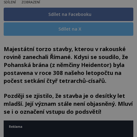
SDÍLENÍ
ZOBRAZENÍ
Sdílet na Facebooku
Sdílet na X
Majestátní torzo stavby, kterou v rakouské
rovině zanechali Římané. Kdysi se soudilo, že
Pohanská brána (z němčiny Heidentor) byla
postavena v roce 308 našeho letopočtu na
počest setkání čtyř tetrarchů-císařů.
Později se zjistilo, že stavba je o desítky let
mladší. Její význam stále není objasněný. Mluví
se i o označení vstupu do podsvětí!
Reklama