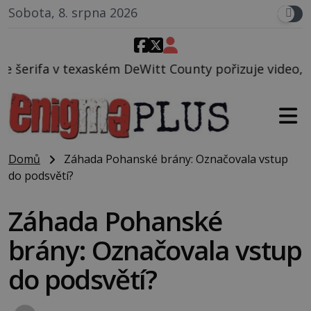
Sobota, 8. srpna 2026
eWitt County pořizuje video, na kterém před jeho vo
Domů
Záhada Pohanské brány: Označovala vstup
do podsvětí?
Záhada Pohanské
brány: Označovala vstup
do podsvětí?