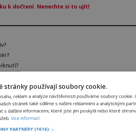
ku k dočtení. Nenechte si to ujít!
iv?
iér?
piknutí?
NIGMAPLUS PREMIUM?
 stránky používají soubory cookie.
bsahu, reklam a analýze návštěvnosti používáme soubory cookie. 
šich stránek také sdílíme s našimi reklamními a analytickými partn
 se naším
Premium
čtenářem a
odemkněte
si tento
s dalšími informacemi, které jste jim poskytli nebo které shromá
i
tisíce
dalších
skvělých článků
.
lužeb.
Více informací
 od nás obdržíte i celou řadu
hodnotných bonusů
!
CHNY PARTNERY
(1616) →