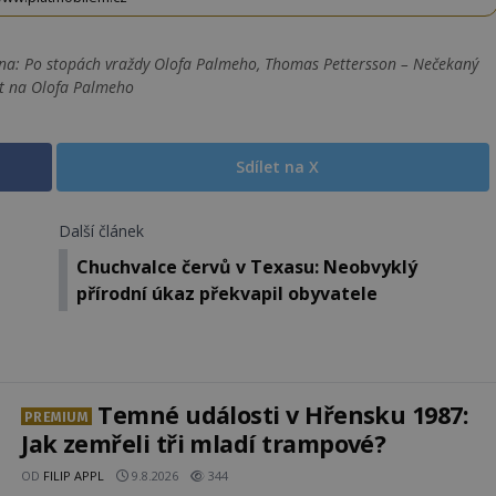
ona: Po stopách vraždy Olofa Palmeho, Thomas Pettersson – Nečekaný
át na Olofa Palmeho
Sdílet na X
Další článek
Chuchvalce červů v Texasu: Neobvyklý
přírodní úkaz překvapil obyvatele
Temné události v Hřensku 1987:
PREMIUM
Jak zemřeli tři mladí trampové?
OD
FILIP APPL
9.8.2026
344