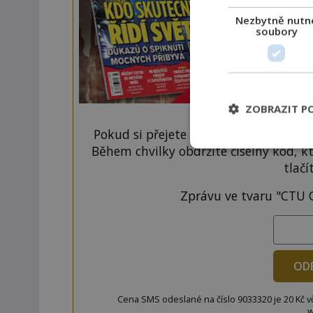
Nezbytně nutn
soubory
ZOBRAZIT P
Pokud si přejete odemknout pouze ten
Během chvilky obdržíte číselný kód, k
tlačí
Zprávu ve tvaru "CTU 
OD
Cena SMS odeslané na číslo 9033320 je 20 Kč vč. 
w