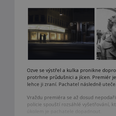
Ozve se výstřel a kulka pronikne dopro
protrhne průdušnici a jícen. Premiér je
lehce ji zraní. Pachatel následně uteče
Vraždu premiéra se až dosud nepodařil
policie spouští rozsáhlé vyšetřování, k
úkolem je pachatele dopadnout.