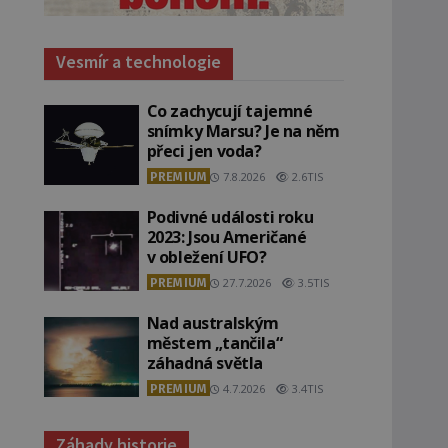
Vesmír a technologie
Co zachycují tajemné
snímky Marsu? Je na něm
přeci jen voda?
PREMIUM
7.8.2026
2.6TIS
Podivné události roku
2023: Jsou Američané
v obležení UFO?
PREMIUM
27.7.2026
3.5TIS
Nad australským
městem „tančila“
záhadná světla
PREMIUM
4.7.2026
3.4TIS
Záhady historie