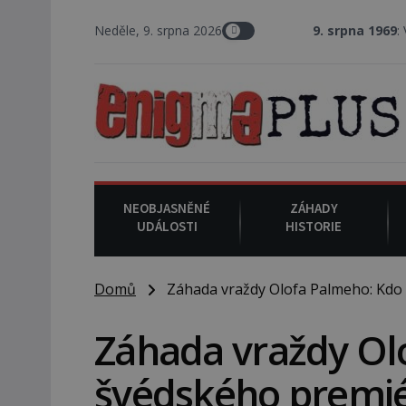
Neděle, 9. srpna 2026
9. srpna 1969
: V Los Angel
NEOBJASNĚNÉ
ZÁHADY
UDÁLOSTI
HISTORIE
Domů
Záhada vraždy Olofa Palmeho: Kdo 
Záhada vraždy Olo
švédského premi