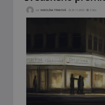
od
KAROLÍNA TRNKOVÁ
20.11.2025
3.5tis