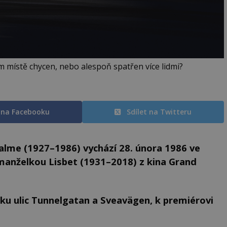
ém místě chycen, nebo alespoň spatřen více lidmi?
t na Facebooku
Sdílet na Twitteru
alme (1927–1986) vychází 28. února 1986 ve
manželkou Lisbet (1931–2018) z kina Grand
ku ulic Tunnelgatan a Sveavägen, k premiérovi