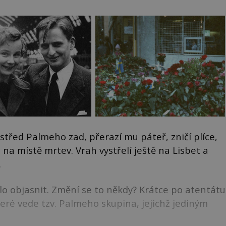
střed Palmeho zad, přerazí mu páteř, zničí plíce,
 na místě mrtev. Vrah vystřelí ještě na Lisbet a
.
o objasnit. Změní se to někdy? Krátce po atentátu
teré vede tzv. Palmeho skupina, jejichž jediným