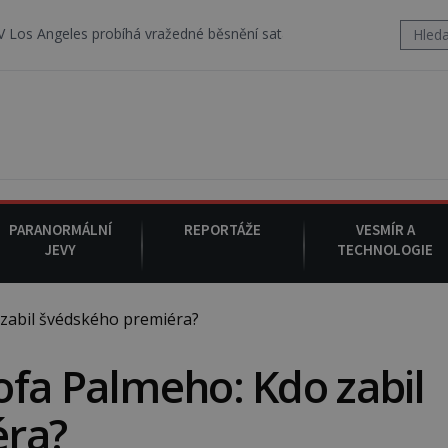
es probíhá vražedné běsnění satanistického gangu vedeného Charle
PARANORMÁLNÍ
REPORTÁŽE
VESMÍR A
JEVY
TECHNOLOGIE
zabil švédského premiéra?
fa Palmeho: Kdo zabil
éra?