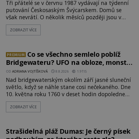
Tři přátelé se v červnu 1987 vydávají na týdenní
putování Českosaským Švýcarskem. Domů se
však nevrátí. O několik měsíců později jsou v
nepřístupných skalách u Hřenska nalezeny jejich
ZOBRAZIT VÍCE
kostry – a s nimi stopy, které se jen obtížně
slučují s nešťastnou náhodou. Zabil mladé
trampy přírodní živel, neznámý útočník, nebo
někdo, koho tehdejší režim nechtěl odhalit?
Co se všechno semlelo poblíž
PREMIUM
[gallery ids="171131,171132,1711
Bridgewateru? UFO na obloze, monstra
v bažinách!
OD
ADRIANA VOJTÍŠKOVÁ
8.8.2026
1.9TIS
Nad bridgewaterským okolím září jasné sluneční
světlo, když se náhle stane cosi nečekaného. Dne
10. května roku 1760 v deset hodin dopoledne
zde dojde k vůbec prvnímu historicky
ZOBRAZIT VÍCE
doloženému přeletu UFO. Podle záznamů
vyzařuje takové světlo, že vypadá jako „koule
hořícího ohně“. Jde jen o nějaký optický klam,
nebo se zde skutečně právě vznáší mimozemská
Strašidelná pláž Dumas: Je černý písek
loď