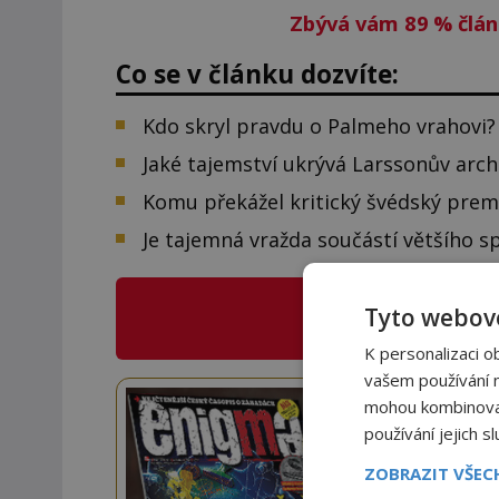
Zbývá vám 89
%
člán
Co se v článku dozvíte:
Kdo skryl pravdu o Palmeho vrahovi?
Jaké tajemství ukrývá Larssonův arch
Komu překážel kritický švédský prem
Je tajemná vražda součástí většího s
CO NABÍZÍ
E
Tyto webové
K personalizaci o
vašem používání na
Staňte
mohou kombinovat 
používání jejich s
Navíc
ZOBRAZIT VŠE