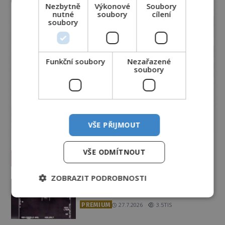
Nezbytně
Výkonové
Soubory
nutné
soubory
cílení
soubory
Funkční soubory
Nezařazené
soubory
VŠE PŘIJMOUT
VŠE ODMÍTNOUT
Vesmír a technologie
ZOBRAZIT PODROBNOSTI
Podivné události roku 2023: Jsou
Američané v obležení UFO?
PREMIUM
27.7.2026
3.5TIS