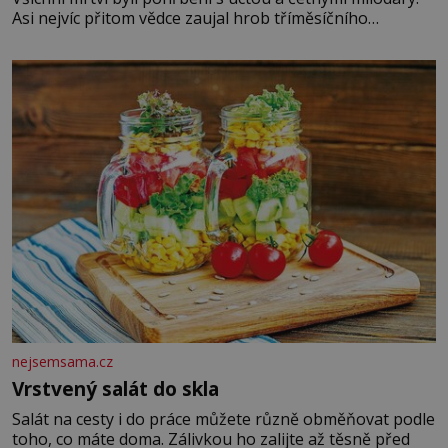
Asi nejvíc přitom vědce zaujal hrob tříměsíčního
chlapečka s modrou filcovou čapkou, z níž se draly
blonďaté vlásky. Fakt, že jsou těla dávných lidí nesmírně
dobře zachovalá, přičítají odborníci zdejším klimatickým
podmínkám. Sucho, prosolené písky a extrémně
nejsemsama.cz
Vrstvený salát do skla
Salát na cesty i do práce můžete různě obměňovat podle
toho, co máte doma. Zálivkou ho zalijte až těsně před