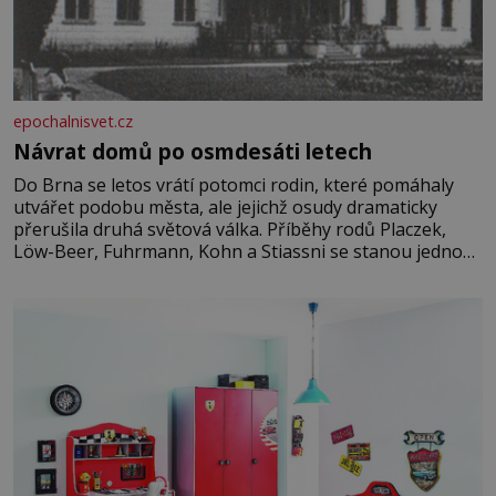
epochalnisvet.cz
Návrat domů po osmdesáti letech
Do Brna se letos vrátí potomci rodin, které pomáhaly
utvářet podobu města, ale jejichž osudy dramaticky
přerušila druhá světová válka. Příběhy rodů Placzek,
Löw-Beer, Fuhrmann, Kohn a Stiassni se stanou jednou
z hlavních dramaturgických linií festivalu židovské
kultury ŠTETL FEST 2026. Některé návraty nejsou
jednoduché. Místa, která si člověk pamatuje z rodinných
vyprávění, už dávno