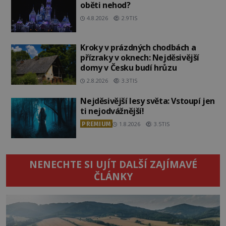
oběti nehod?
4.8.2026
2.9TIS
Kroky v prázdných chodbách a
přízraky v oknech: Nejděsivější
domy v Česku budí hrůzu
2.8.2026
3.3TIS
Nejděsivější lesy světa: Vstoupí jen
ti nejodvážnější!
PREMIUM
1.8.2026
3.5TIS
NENECHTE SI UJÍT DALŠÍ ZAJÍMAVÉ
ČLÁNKY