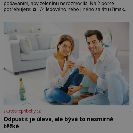
podáváním, aby zeleninu nerozmočila. Na 2 porce
potřebujete: ✿ 1/4 ledového nebo jiného salátu (římský
salát, polníček…) ✿ 1 malá konzerva kukuřice ✿ ½
okurky ✿ 2 rajčata Zálivka: ✿ 4 lžíce olivového oleje ✿ 1
lžíci citronové šťávy ✿ ½ stroužku
skutecnepribehy.cz
Odpustit je úleva, ale bývá to nesmírně
těžké