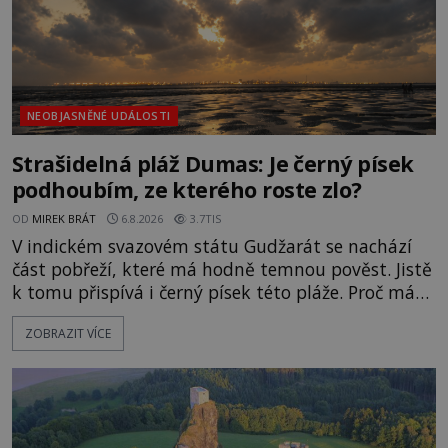
NEOBJASNĚNÉ UDÁLOSTI
Strašidelná pláž Dumas: Je černý písek
podhoubím, ze kterého roste zlo?
OD
MIREK BRÁT
6.8.2026
3.7TIS
V indickém svazovém státu Gudžarát se nachází
část pobřeží, které má hodně temnou pověst. Jistě
k tomu přispívá i černý písek této pláže. Proč má
pláž takové netypické zbarvení? Nakolik jsou
ZOBRAZIT VÍCE
pravdivé historky, že zde došlo k nevysvětlitelným
zmizením turistů? Ti, kteří se nebojí, nás mohou
následovat. Vstupujeme na pláž Dumas ve městě
Surat. Gu