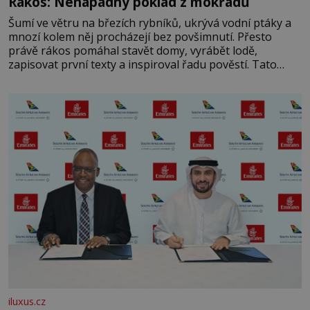
Rákos: Nenápadný poklad z mokřadů
Šumí ve větru na březích rybníků, ukrývá vodní ptáky a
mnozí kolem něj procházejí bez povšimnutí. Přesto
právě rákos pomáhal stavět domy, vyrábět lodě,
zapisovat první texty a inspiroval řadu pověstí. Tato
skromná, ale užitečná rostlina provází člověka už tisíce
let. Většina lidí vnímá rákos jen jako obyčejnou kulisu
letního koupání. Stačí se však podívat
iluxus.cz