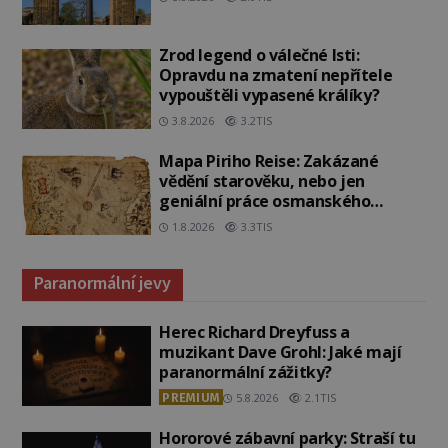
Zrod legend o válečné lsti:
Opravdu na zmatení nepřítele
vypouštěli vypasené králíky?
3.8.2026
3.2TIS
Mapa Piriho Reise: Zakázané
vědění starověku, nebo jen
geniální práce osmanského
admirála?
1.8.2026
3.3TIS
Paranormální jevy
Herec Richard Dreyfuss a
muzikant Dave Grohl: Jaké mají
paranormální zážitky?
PREMIUM
5.8.2026
2.1TIS
Hororové zábavní parky: Straší tu