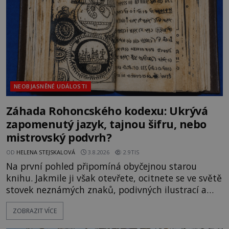
souhru okolností? Když antropolog Michail
Gerasimov (1907-1970) a
NEOBJASNĚNÉ UDÁLOSTI
Záhada Rohoncského kodexu: Ukrývá
zapomenutý jazyk, tajnou šifru, nebo
mistrovský podvrh?
OD
HELENA STEJSKALOVÁ
3.8.2026
2.9TIS
Na první pohled připomíná obyčejnou starou
knihu. Jakmile ji však otevřete, ocitnete se ve světě
stovek neznámých znaků, podivných ilustrací a
textu, který už téměř dvě století vzdoruje všem
ZOBRAZIT VÍCE
pokusům o rozluštění. Rohoncský kodex patří mezi
největší záhady evropských dějin a dodnes nikdo s