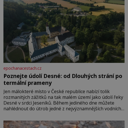
epochanacestach.cz
Poznejte údolí Desné: od Dlouhých strání po
termální prameny
Jen málokteré místo v České republice nabízí tolik
rozmanitých zážitků na tak malém území jako údolí řeky
Desné v srdci Jeseníků. Během jediného dne můžete
nahlédnout do útrob jedné z nejvýznamnějších vodních
elektráren v Evropě, vydat se na horské hřebeny, projet
se na koloběžce a den zakončit poznáváním památek ve
Velkých Losinách nebo v termálním