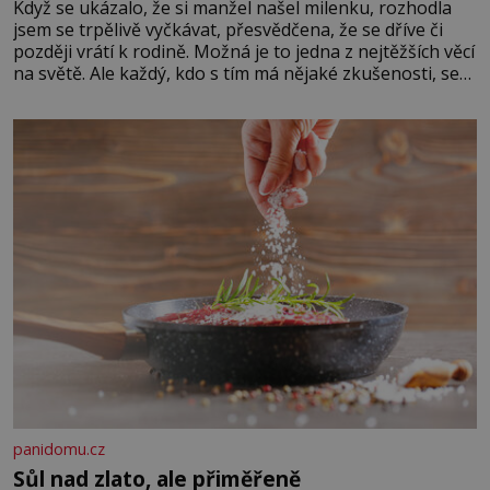
Když se ukázalo, že si manžel našel milenku, rozhodla
jsem se trpělivě vyčkávat, přesvědčena, že se dříve či
později vrátí k rodině. Možná je to jedna z nejtěžších věcí
na světě. Ale každý, kdo s tím má nějaké zkušenosti, se
zapřísahá, že pokud odpustíte, znatelně se vám uleví.
Když se ke mně doneslo, že si manžel pořídil milenku,
panidomu.cz
Sůl nad zlato, ale přiměřeně