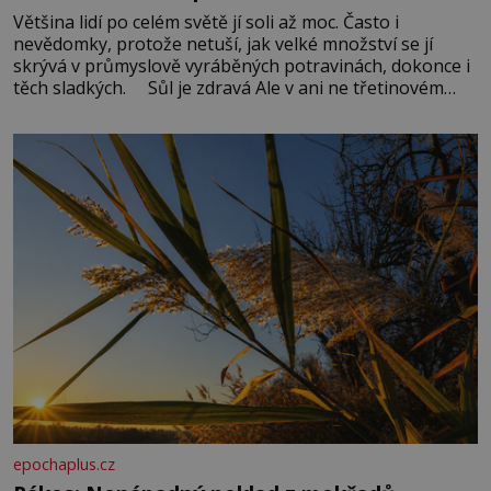
Většina lidí po celém světě jí soli až moc. Často i
nevědomky, protože netuší, jak velké množství se jí
skrývá v průmyslově vyráběných potravinách, dokonce i
těch sladkých. Sůl je zdravá Ale v ani ne třetinovém
množství, než je pro většinu populace běžné. Její
základní složky– sodík a chlór – jsou zásadní pro
správné hospodaření
epochaplus.cz