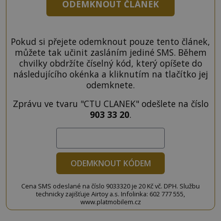
ODEMKNOUT ČLÁNEK
Pokud si přejete odemknout pouze tento článek,
můžete tak učinit zasláním jediné SMS. Během
chvilky obdržíte číselný kód, který opíšete do
následujícího okénka a kliknutím na tlačítko jej
odemknete.
Zprávu ve tvaru "CTU CLANEK" odešlete na číslo
903 33 20
.
ODEMKNOUT KÓDEM
Cena SMS odeslané na číslo 9033320 je 20 Kč vč. DPH. Službu
technicky zajišťuje Airtoy a.s. Infolinka: 602 777 555,
www.platmobilem.cz