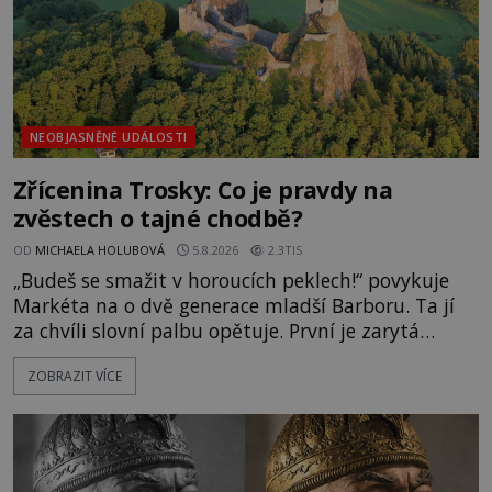
NEOBJASNĚNÉ UDÁLOSTI
Zřícenina Trosky: Co je pravdy na
zvěstech o tajné chodbě?
OD
MICHAELA HOLUBOVÁ
5.8.2026
2.3TIS
„Budeš se smažit v horoucích peklech!“ povykuje
Markéta na o dvě generace mladší Barboru. Ta jí
za chvíli slovní palbu opětuje. První je zarytá
katolička, druhá přesvědčená kališnice. A každá z
ZOBRAZIT VÍCE
nich se usídlí na jedné z věží slavného hradu
Trosky. Šlechtic Ota IV. z Bergova (1399–1452) patří
mezi vůdce protihusitského boje. Za manželku má
skutečně jistou