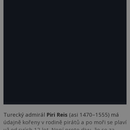
Turecký admirál
Piri Reis
(asi 1470–1555) má
údajně kořeny v rodině pirátů a po moři se plaví
už od svých 12 let. Není proto divu, že se za