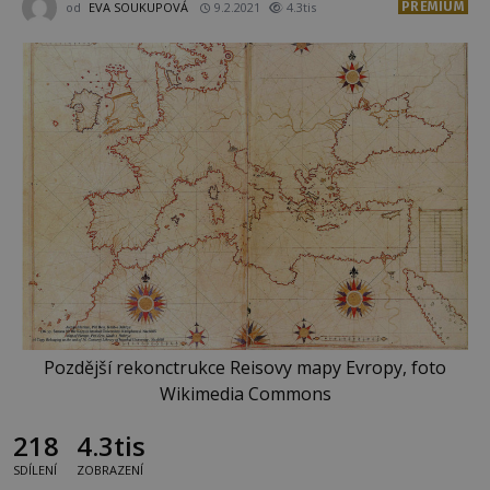
PREMIUM
od
EVA SOUKUPOVÁ
9.2.2021
4.3tis
Pozdější rekonctrukce Reisovy mapy Evropy, foto
Wikimedia Commons
218
4.3tis
SDÍLENÍ
ZOBRAZENÍ