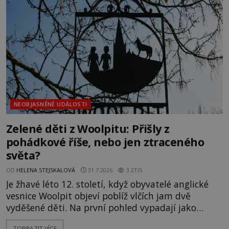
jistotou neví, kdo jej napsal, kdy vznikl ani co
vlastně vypráví. Rohoncský kodex se poprvé
objevuje v roce
NEOBJASNĚNÉ UDÁLOSTI
Zelené děti z Woolpitu: Přišly z
pohádkové říše, nebo jen ztraceného
světa?
OD
HELENA STEJSKALOVÁ
31.7.2026
3.2TIS
Je žhavé léto 12. století, když obyvatelé anglické
vesnice Woolpit objeví poblíž vlčích jam dvě
vyděšené děti. Na první pohled vypadají jako
každé jiné, až na jednu děsivou výjimku. Jejich
ZOBRAZIT VÍCE