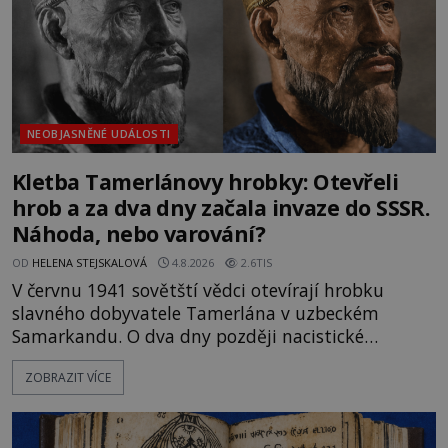
NEOBJASNĚNÉ UDÁLOSTI
Kletba Tamerlánovy hrobky: Otevřeli
hrob a za dva dny začala invaze do SSSR.
Náhoda, nebo varování?
OD
HELENA STEJSKALOVÁ
4.8.2026
2.6TIS
V červnu 1941 sovětští vědci otevírají hrobku
slavného dobyvatele Tamerlána v uzbeckém
Samarkandu. O dva dny později nacistické
Německo zahajuje operaci Barbarossa a napadá
ZOBRAZIT VÍCE
Sovětský svaz. Shoda dat je natolik zarážející, že se
rodí jedna z nejslavnějších „kleteb“ 20. století. Je
na legendě něco pravdy, nebo jde jen o fascinující