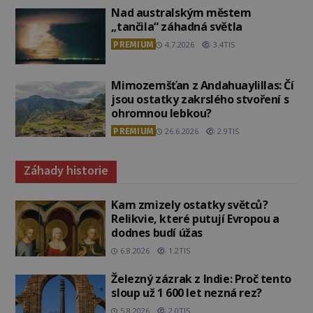
Nad australským městem
„tančila“ záhadná světla
PREMIUM
4.7.2026
3.4TIS
Mimozemšťan z Andahuaylillas: Čí
jsou ostatky zakrslého stvoření s
ohromnou lebkou?
PREMIUM
26.6.2026
2.9TIS
Záhady historie
Kam zmizely ostatky světců?
Relikvie, které putují Evropou a
dodnes budí úžas
6.8.2026
1.2TIS
Železný zázrak z Indie: Proč tento
sloup už 1 600 let nezná rez?
5.8.2026
2.0TIS