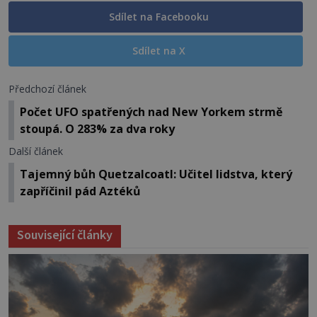
Sdílet na Facebooku
Sdílet na X
Předchozí článek
Počet UFO spatřených nad New Yorkem strmě
stoupá. O 283% za dva roky
Další článek
Tajemný bůh Quetzalcoatl: Učitel lidstva, který
zapříčinil pád Aztéků
Související články