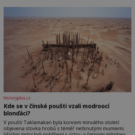
historyplus.cz
Kde se v čínské poušti vzali modroocí
blonďáci?
V poušti Taklamakan byla koncem minulého století
objevena stovka hrobů s téměř netknutými mumiemi.
Všichni mrtví byli pohřbeni s úctou a četnými milodary.