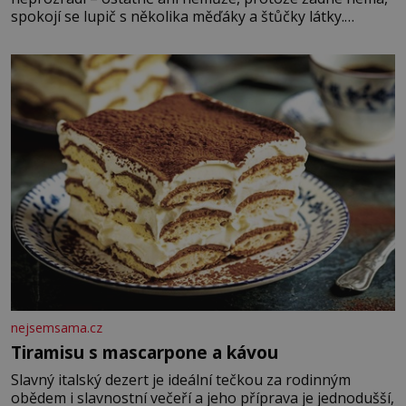
spokojí se lupič s několika měďáky a štůčky látky.
Zraněná žena pár dní nato umírá. Je to muž nebývale
krutý. Jeho činy budí hrůzu ještě dlouho po jeho smrti
nejsemsama.cz
Tiramisu s mascarpone a kávou
Slavný italský dezert je ideální tečkou za rodinným
obědem i slavnostní večeří a jeho příprava je jednodušší,