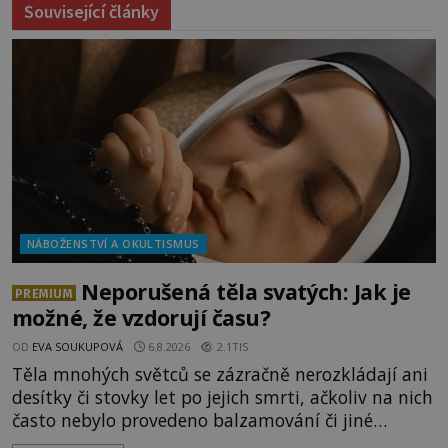
Související články
NÁBOŽENSTVÍ A OKULTISMUS
Neporušená těla svatých: Jak je
PREMIUM
možné, že vzdorují času?
OD
EVA SOUKUPOVÁ
6.8.2026
2.1TIS
Těla mnohých světců se zázračně nerozkládají ani
desítky či stovky let po jejich smrti, ačkoliv na nich
často nebylo provedeno balzamování či jiné
pokusy o konzervaci. Neporušené ostatky bývají