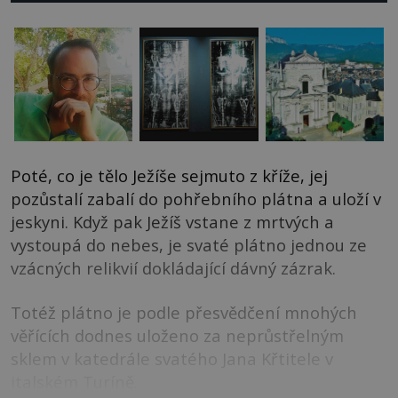
Poté, co je tělo Ježíše sejmuto z kříže, jej
pozůstalí zabalí do pohřebního plátna a uloží v
jeskyni. Když pak Ježíš vstane z mrtvých a
vystoupá do nebes, je svaté plátno jednou ze
vzácných relikvií dokládající dávný zázrak.
Totéž plátno je podle přesvědčení mnohých
věřících dodnes uloženo za neprůstřelným
sklem v katedrále svatého Jana Křtitele v
italském Turíně.