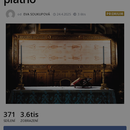
PREMIUM
od
EVA SOUKUPOVÁ
24.4.2025
3.6tis
371
3.6tis
SDÍLENÍ
ZOBRAZENÍ