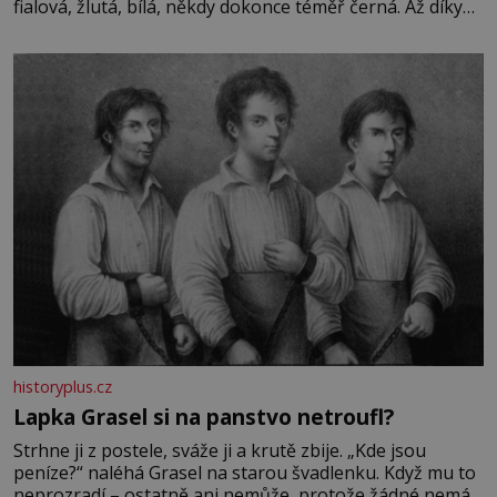
fialová, žlutá, bílá, někdy dokonce téměř černá. Až díky
stovkám let pečlivého šlechtění se z ní stává zelenina,
bez které si českou zahradu ani nedokážeme představit.
Její příběh je
historyplus.cz
Lapka Grasel si na panstvo netroufl?
Strhne ji z postele, sváže ji a krutě zbije. „Kde jsou
peníze?“ naléhá Grasel na starou švadlenku. Když mu to
neprozradí – ostatně ani nemůže, protože žádné nemá,