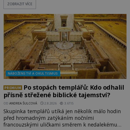
ZOBRAZIT VÍCE
považovány za důkaz svatosti zemřelých. Jaké
tajemné síly těla významných náboženských
osobností ochraňují? Na hřbitově u kláštera
Milosrdných
NÁBOŽENSTVÍ A OKULTISMUS
Po stopách templářů: Kdo odhalil
PREMIUM
přísně střežené biblické tajemství?
OD
ANDREA ŠULCOVÁ
2.8.2026
3.6TIS
Skupinka templářů utíká jen několik málo hodin
před hromadným zatýkáním nočními
francouzskými uličkami směrem k nedalekému