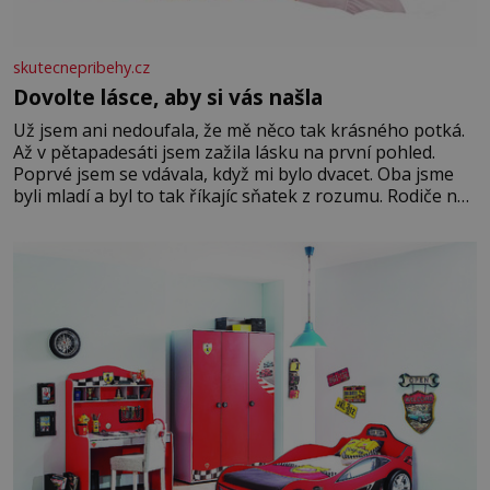
skutecnepribehy.cz
Dovolte lásce, aby si vás našla
Už jsem ani nedoufala, že mě něco tak krásného potká.
Až v pětapadesáti jsem zažila lásku na první pohled.
Poprvé jsem se vdávala, když mi bylo dvacet. Oba jsme
byli mladí a byl to tak říkajíc sňatek z rozumu. Rodiče nás
dali dohromady, Toník byl dobře zaopatřený mladý muž.
Manželství nám oběma moc nesvědčilo, brzy jsme zjistili,
že