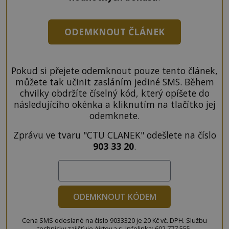
ODEMKNOUT ČLÁNEK
Pokud si přejete odemknout pouze tento článek,
můžete tak učinit zasláním jediné SMS. Během
chvilky obdržíte číselný kód, který opíšete do
následujícího okénka a kliknutím na tlačítko jej
odemknete.
Zprávu ve tvaru "CTU CLANEK" odešlete na číslo
903 33 20
.
ODEMKNOUT KÓDEM
Cena SMS odeslané na číslo 9033320 je 20 Kč vč. DPH. Službu
technicky zajišťuje Airtoy a.s. Infolinka: 602 777 555,