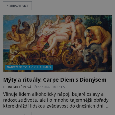
přístavu. Jeden z nich má přes ramena ranec s
ZOBRAZIT VÍCE
tajemným obsahem. Kapitán lodi už na ně čeká.
„Dejte to do podpalubí a připravte se. Za chvíli
vyplouváme,“ sdělí jim. „Kam máme namířeno,
kapitáne?“ zeptá se ho jeden z templářů. „Do Sk
NÁBOŽENSTVÍ A OKULTISMUS
Mýty a rituály: Carpe Diem s Dionýsem
OD
INGRID TŮMOVÁ
27.7.2026
3.1TIS
Věnuje lidem alkoholický nápoj, bujaré oslavy a
radost ze života, ale i o mnoho tajemnější obřady,
které dráždí lidskou zvědavost do dnešních dní. Co
doopravdy představuje bůh, jemuž Římané říkají