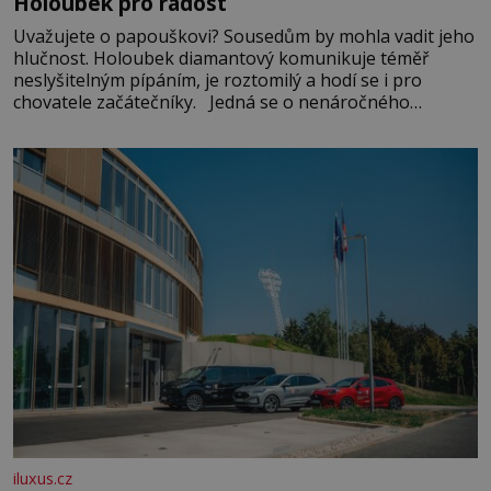
Holoubek pro radost
Uvažujete o papouškovi? Sousedům by mohla vadit jeho
hlučnost. Holoubek diamantový komunikuje téměř
neslyšitelným pípáním, je roztomilý a hodí se i pro
chovatele začátečníky. Jedná se o nenáročného
klidného ptáčka, který většinu dne jen posedává. Hodně
času tráví na zemi, kde sbírá zbytky semínek Jeho
domovinou je prakticky celá Austrálie s výjimkou
pobřežní oblasti.
iluxus.cz