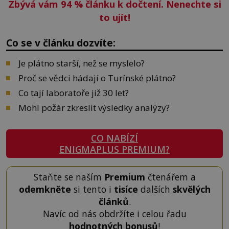
Zbývá vám 94
%
článku k dočtení. Nenechte si
to ujít!
Co se v článku dozvíte:
Je plátno starší, než se myslelo?
Proč se vědci hádají o Turínské plátno?
Co tají laboratoře již 30 let?
Mohl požár zkreslit výsledky analýzy?
CO NABÍZÍ
ENIGMAPLUS PREMIUM?
Staňte se naším
Premium
čtenářem a
odemkněte
si tento i
tisíce
dalších
skvělých
článků
.
Navíc od nás obdržíte i celou řadu
hodnotných bonusů
!