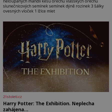
neloupaných mandlí kešu ořechů vlašských ořechů
slunečnicových semínek semínek dýně rozinek 3 šálky
ovesných vloček 1 lžíce mlet
21stoleti.cz
Harry Potter: The Exhibition. Neplecha
zahájena…