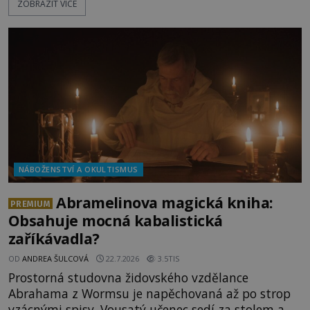
ZOBRAZIT VÍCE
Bakchus? Mytologický příběh řeckého boha
Dionýsa není zrovna idylická pohádka. Bůh Zeus jej
zplodí se svou milenkou Semelou, což Diova žena
Héra nemůže nechat b
NÁBOŽENSTVÍ A OKULTISMUS
Abramelinova magická kniha:
PREMIUM
Obsahuje mocná kabalistická
zaříkávadla?
OD
ANDREA ŠULCOVÁ
22.7.2026
3.5TIS
Prostorná studovna židovského vzdělance
Abrahama z Wormsu je napěchovaná až po strop
vzácnými spisy. Vousatý učenec sedí za stolem a