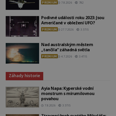
PREMIUM
7.8.2026
782
Podivné události roku 2023: Jsou
Američané v obležení UFO?
PREMIUM
27.7.2026
3.5TIS
Nad australským městem
„tančila“ záhadná světla
PREMIUM
4.7.2026
3.4TIS
Záhady historie
Ayia Napa: Kyperské vodní
monstrum s mírumilovnou
povahou
7.8.2026
3.5TIS
Ztracený hrob svatého Mikuláše: