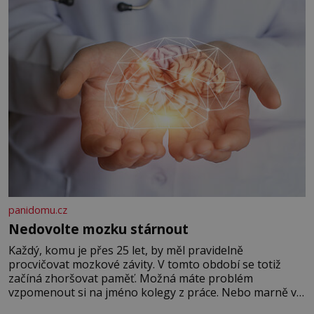
panidomu.cz
Nedovolte mozku stárnout
Každý, komu je přes 25 let, by měl pravidelně
procvičovat mozkové závity. V tomto období se totiž
začíná zhoršovat paměť. Možná máte problém
vzpomenout si na jméno kolegy z práce. Nebo marně v
paměti lovíte název knížky, kterou jste nedávno přečetli.