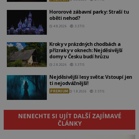
Hororové zábavní parky: Straší tu
oběti nehod?
4.8.2026
3.3TIS
Kroky v prázdných chodbách a
přízraky v oknech: Nejděsivější
domy v Česku budí hrůzu
2.8.2026
3.3TIS
Nejděsivější lesy světa: Vstoupí jen
ti nejodvážnější!
PREMIUM
1.8.2026
3.5TIS
NENECHTE SI UJÍT DALŠÍ ZAJÍMAVÉ
ČLÁNKY