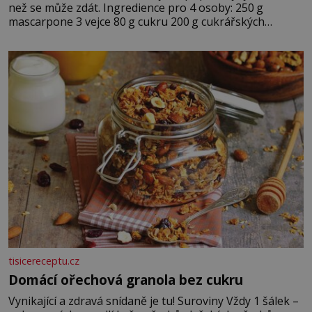
než se může zdát. Ingredience pro 4 osoby: 250 g
mascarpone 3 vejce 80 g cukru 200 g cukrářských
piškotů 250 ml silné kávy 2 lžíce amaretta kakao na
posypání Postup: Oddělte žloutky od bílků. Žloutky
vyšlehejte s cukrem do světlé pěny a postupně do nich
vmíchejte mascarpone, aby vznikl hladký
tisicereceptu.cz
Domácí ořechová granola bez cukru
Vynikající a zdravá snídaně je tu! Suroviny Vždy 1 šálek –