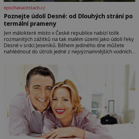
epochanacestach.cz
Poznejte údolí Desné: od Dlouhých strání po
termální prameny
Jen málokteré místo v České republice nabízí tolik
rozmanitých zážitků na tak malém území jako údolí řeky
Desné v srdci Jeseníků. Během jediného dne můžete
nahlédnout do útrob jedné z nejvýznamnějších vodních
elektráren v Evropě, vydat se na horské hřebeny, projet
se na koloběžce a den zakončit poznáváním památek ve
Velkých Losinách nebo v termálním