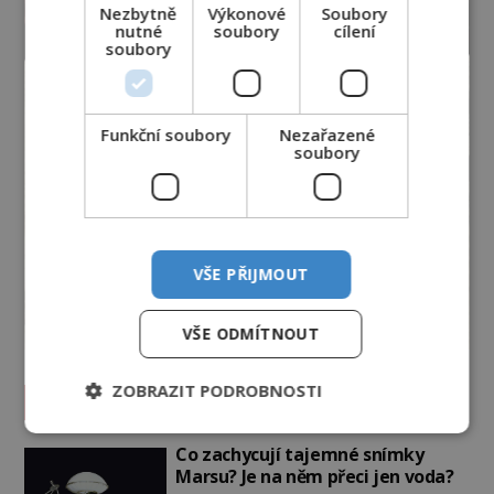
Nezbytně
Výkonové
Soubory
nutné
soubory
cílení
soubory
Funkční soubory
Nezařazené
soubory
VŠE PŘIJMOUT
VŠE ODMÍTNOUT
ZOBRAZIT PODROBNOSTI
Vesmír a technologie
Co zachycují tajemné snímky
Marsu? Je na něm přeci jen voda?