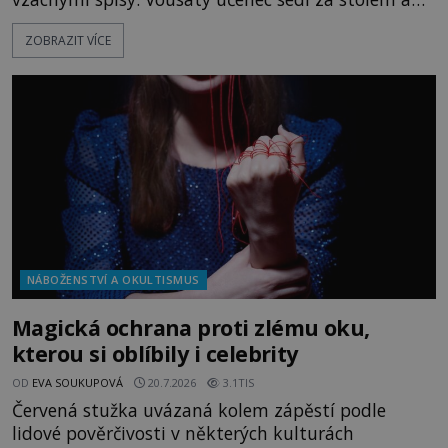
před sebou má rozložený jeden z nejzáhadnějších
ZOBRAZIT VÍCE
magických textů. Jde o Abramelinův grimoár, který
sám sepsal. Skutečně do něj zaznamenal mocná
kouzla, jak si někteří myslí, nebo jde o pouhou
pověru? Už šest měsíců pobývá
NÁBOŽENSTVÍ A OKULTISMUS
Magická ochrana proti zlému oku,
kterou si oblíbily i celebrity
OD
EVA SOUKUPOVÁ
20.7.2026
3.1TIS
Červená stužka uvázaná kolem zápěstí podle
lidové pověrčivosti v některých kulturách