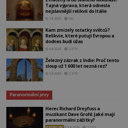
Tajná výprava, která odnesla
nejslavnější relikvii do Itálie
7.8.2026
962
Kam zmizely ostatky světců?
Relikvie, které putují Evropou a
dodnes budí úžas
6.8.2026
2.3TIS
Železný zázrak z Indie: Proč tento
sloup už 1 600 let nezná rez?
5.8.2026
2.5TIS
Paranormální jevy
Herec Richard Dreyfuss a
muzikant Dave Grohl: Jaké mají
paranormální zážitky?
PREMIUM
5.8.2026
2.7TIS