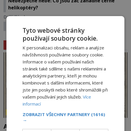
Nebezpečné nebe: Co jsou zač záhadné černé
helikoptéry?
Další článek
Hrad Svojanov: Místo, kde se dějiny otiskly do zdí
Tyto webové stránky
používají soubory cookie.
Související články
K personalizaci obsahu, reklam a analýze
návštěvnosti používáme soubory cookie.
Informace o vašem používání našich
stránek také sdílíme s našimi reklamními a
analytickými partnery, kteří je mohou
kombinovat s dalšími informacemi, které
jste jim poskytli nebo které shromáždili při
vašem používání jejich služeb.
Více
informací
ZÁHADY HISTORIE
ZOBRAZIT VŠECHNY PARTNERY
(1616)
→
Ayia Napa: Kyperské vodní monstrum s