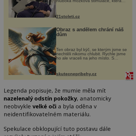
hluboká mozková stimulace, která
však vyžaduje vysoce invazivní
zákrok. Ultrazvuk zase není vhodný
k dostatečně přesnému zacílení ...
21stoleti.cz
Obraz s andělem chrání náš
dům
Ten obraz byl kýč, se kterým jsme se
nechtěli nikomu chlubit. Rychle jsme
ho ale vraceli na jeho místo. S
manželem Vaškem jsme si pořídili
chaloupku, takový domek na severu
Čech, kde jsme si naplánova...
skutecnepribehy.cz
Legenda popisuje, že mumie měla mít
nazelenalý odstín pokožky
, anatomicky
neobvykle
velké oči
a byla oděna v
neidentifikovatelném materiálu.
Spekulace obklopující tuto postavu dále