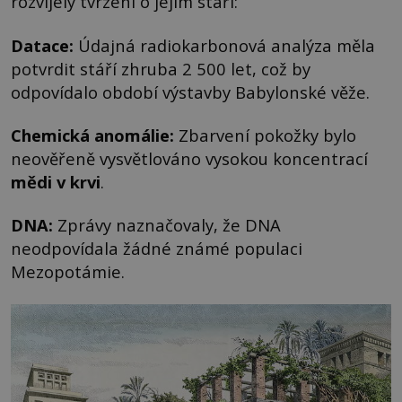
rozvíjely tvrzení o jejím stáří:
Datace:
Údajná radiokarbonová analýza měla
potvrdit stáří zhruba 2 500 let, což by
odpovídalo období výstavby Babylonské věže.
Chemická anomálie:
Zbarvení pokožky bylo
neověřeně vysvětlováno vysokou koncentrací
mědi v krvi
.
DNA:
Zprávy naznačovaly, že DNA
neodpovídala žádné známé populaci
Mezopotámie.