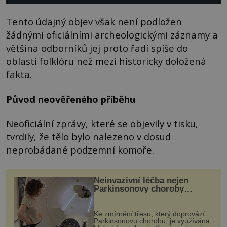
Tento údajný objev však není podložen
žádnými oficiálními archeologickými záznamy a
většina odborníků jej proto řadí spíše do
oblasti folklóru než mezi historicky doložená
fakta.
Původ neověřeného příběhu
Neoficiální zprávy, které se objevily v tisku,
tvrdily, že tělo bylo nalezeno v dosud
neprobádané podzemní komoře.
Neinvazivní léčba nejen
Parkinsonovy choroby
pomocí ultrazvukové
„helmy“
Ke zmírnění třesu, který doprovází
Parkinsonovu chorobu, je využívána