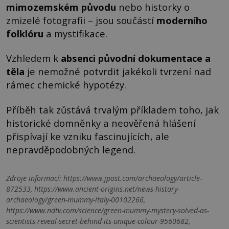
mimozemském původu
nebo historky o
zmizelé fotografii – jsou součástí
moderního
folklóru
a mystifikace.
Vzhledem k
absenci původní dokumentace a
těla
je nemožné potvrdit jakékoli tvrzení nad
rámec chemické hypotézy.
Příběh tak zůstává trvalým příkladem toho, jak
historické domněnky a neověřená hlášení
přispívají ke vzniku fascinujících, ale
nepravděpodobných legend.
Zdroje informací:
https://www.jpost.com/archaeology/article-
872533, https://www.ancient-origins.net/news-history-
archaeology/green-mummy-italy-00102266,
https://www.ndtv.com/science/green-mummy-mystery-solved-as-
scientists-reveal-secret-behind-its-unique-colour-9560682,