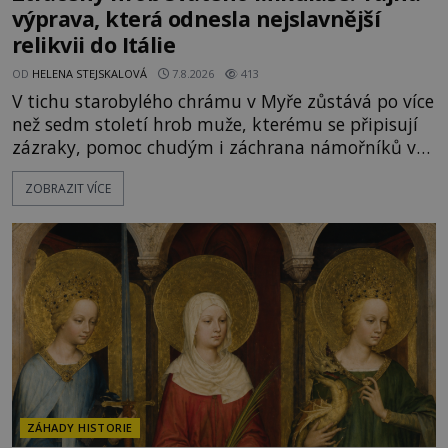
výprava, která odnesla nejslavnější
relikvii do Itálie
OD
HELENA STEJSKALOVÁ
7.8.2026
413
V tichu starobylého chrámu v Myře zůstává po více
než sedm století hrob muže, kterému se připisují
zázraky, pomoc chudým i záchrana námořníků v
bouřích. Pak ale přichází rok 1087 a klidné místo
ZOBRAZIT VÍCE
se mění v dějiště podivné noční výpravy. Skupina
italských námořníků otevírá hrob svatého
Mikuláše a odváží jeho ostatky přes moře do Bari.
Je to zbožná záchrana před nebezpečím, nebo
promyšlená krádež,
ZÁHADY HISTORIE