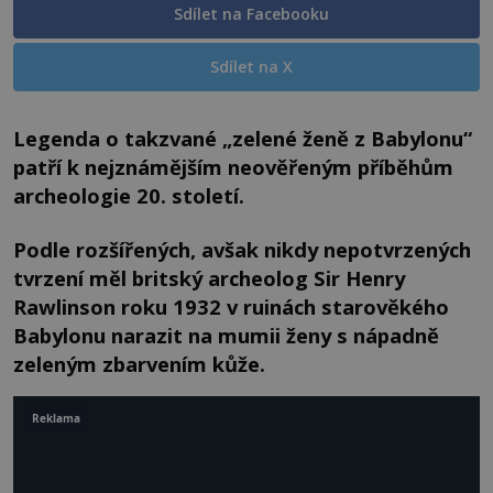
Sdílet na Facebooku
Sdílet na X
Legenda o takzvané „zelené ženě z Babylonu“
patří k nejznámějším neověřeným příběhům
archeologie 20. století.
Podle rozšířených, avšak nikdy nepotvrzených
tvrzení měl britský archeolog Sir Henry
Rawlinson roku 1932 v ruinách starověkého
Babylonu narazit na mumii ženy s nápadně
zeleným zbarvením kůže.
Reklama