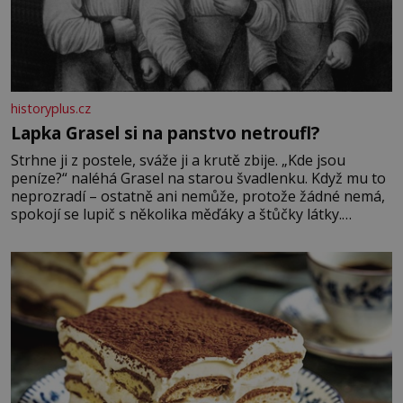
historyplus.cz
Lapka Grasel si na panstvo netroufl?
Strhne ji z postele, sváže ji a krutě zbije. „Kde jsou
peníze?“ naléhá Grasel na starou švadlenku. Když mu to
neprozradí – ostatně ani nemůže, protože žádné nemá,
spokojí se lupič s několika měďáky a štůčky látky.
Zraněná žena pár dní nato umírá. Je to muž nebývale
krutý. Jeho činy budí hrůzu ještě dlouho po jeho smrti