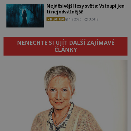
Nejděsivější lesy světa: Vstoupí jen
ti nejodvážnější!
PREMIUM
1.8.2026
3.5TIS
NENECHTE SI UJÍT DALŠÍ ZAJÍMAVÉ
ČLÁNKY