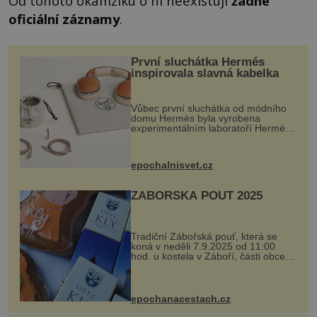
Od tohoto okamžiku o ní neexistují
žádné
oficiální záznamy
.
První sluchátka Hermés
inspirovala slavná kabelka
Vůbec první sluchátka od módního
domu Hermès byla vyrobena
experimentálním laboratoří Hermès
Ateliers Horizons. Elegantní gadget
si vyžádal dva roky vývoje a chlubí
se ručně šitou hovězí kůží a
epochalnisvet.cz
kovový...
ZÁBOŘSKÁ POUŤ 2025
Tradiční Zábořská pouť, která se
koná v neděli 7.9.2025 od 11:00
hod. u kostela v Záboří, části obce
Kly u Mělníka. V programu naleznete
komentovanou prohlídku kostela,
dobovou hudbu, řemesla, atrakce...
epochanacestach.cz