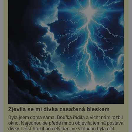
Zjevila se mi dívka zasažená bleskem
Byla jsem doma sama. Bouřka řádila a vichr nám rozbil
okno. Najednou se přede mnou objevila temná postava
dívky. Déšť hrozil po celý den, ve vzduchu byla cítit