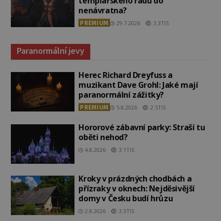
templářského řádu do
nenávratna?
PREMIUM
29.7.2026
3.3TIS
Paranormální jevy
Herec Richard Dreyfuss a
muzikant Dave Grohl: Jaké mají
paranormální zážitky?
PREMIUM
5.8.2026
2.5TIS
Hororové zábavní parky: Straší tu
oběti nehod?
4.8.2026
3.1TIS
Kroky v prázdných chodbách a
přízraky v oknech: Nejděsivější
domy v Česku budí hrůzu
2.8.2026
3.3TIS