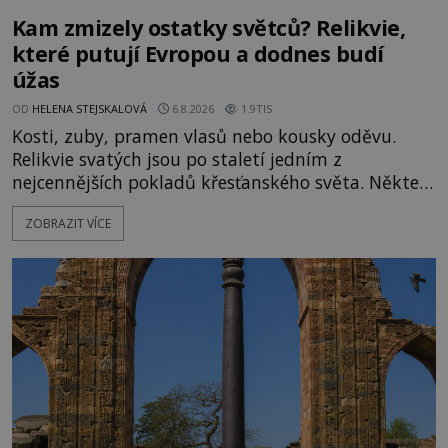
Kam zmizely ostatky světců? Relikvie,
které putují Evropou a dodnes budí
úžas
OD
HELENA STEJSKALOVÁ
6.8.2026
1.9TIS
Kosti, zuby, pramen vlasů nebo kousky oděvu.
Relikvie svatých jsou po staletí jedním z
nejcennějších pokladů křesťanského světa. Některé
mají pečlivě doloženou historii, jiné provází
ZOBRAZIT VÍCE
záhady, krádeže i nečekané objevy. Jejich osudy
připomínají dobrodružné romány, přesto se opírají
o skutečné historické události. Ve středověké
Evropě mají relikvie mimořádnou hodnotu. Nejsou
jen předmětem úcty