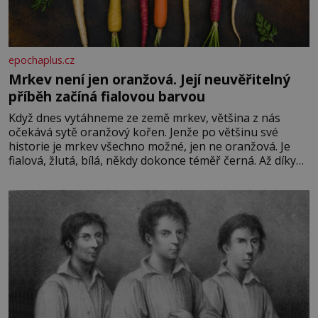
epochaplus.cz
Mrkev není jen oranžová. Její neuvěřitelný
příběh začíná fialovou barvou
Když dnes vytáhneme ze země mrkev, většina z nás
očekává sytě oranžový kořen. Jenže po většinu své
historie je mrkev všechno možné, jen ne oranžová. Je
fialová, žlutá, bílá, někdy dokonce téměř černá. Až díky
stovkám let pečlivého šlechtění se z ní stává zelenina,
bez které si českou zahradu ani nedokážeme představit.
Její příběh je