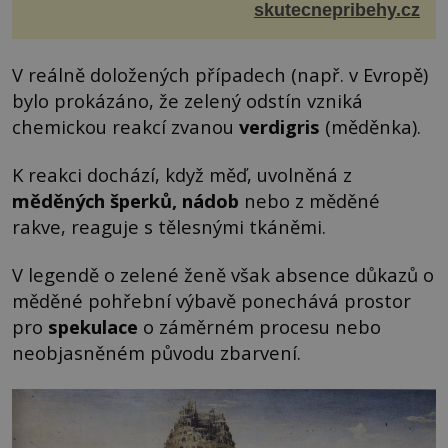
bouřka. Do topolů před domem se opřel ví...
skutecnepribehy.cz
V reálně doložených případech (např. v Evropě)
bylo prokázáno, že zelený odstín vzniká
chemickou reakcí zvanou
verdigris
(měděnka).
K reakci dochází, když měď, uvolněná z
měděných šperků, nádob
nebo z měděné
rakve, reaguje s tělesnými tkáněmi.
V legendě o zelené ženě však absence důkazů o
měděné pohřební výbavě ponechává prostor
pro
spekulace
o záměrném procesu nebo
neobjasněném původu zbarvení.