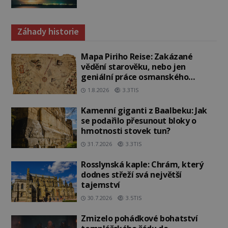
Záhady historie
Mapa Piriho Reise: Zakázané
vědění starověku, nebo jen
geniální práce osmanského
admirála?
1.8.2026
3.3TIS
Kamenní giganti z Baalbeku: Jak
se podařilo přesunout bloky o
hmotnosti stovek tun?
31.7.2026
3.3TIS
Rosslynská kaple: Chrám, který
dodnes střeží svá největší
tajemství
30.7.2026
3.5TIS
Zmizelo pohádkové bohatství