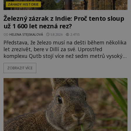
ZÁHADY HISTORIE
Železný zázrak z Indie: Proč tento sloup
už 1 600 let nezná rez?
OD
HELENA STEJSKALOVÁ
5.8.2026
2.4TIS
Představa, že železo musí na dešti během několika
let zrezivět, bere v Dillí za své. Uprostřed
komplexu Qutb stojí více než sedm metrů vysoký
železný sloup, který už přibližně 1 600 let odolává
ZOBRAZIT VÍCE
počasí s jen nepatrnými stopami koroze. Jeho
mimořádná trvanlivost dlouho živí legendy o
ztracených technologiích či tajemných
materiálech. Moderní metalurgie však ukazuje, že
skutečné vysvětlení je ješt