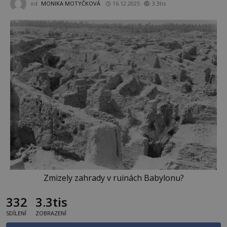
od
MONIKA MOTYČKOVÁ
16.12.2025
3.3tis
Zmizely zahrady v ruinách Babylonu?
332
3.3tis
SDÍLENÍ
ZOBRAZENÍ