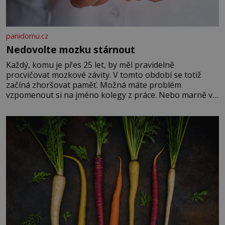
panidomu.cz
Nedovolte mozku stárnout
Každý, komu je přes 25 let, by měl pravidelně
procvičovat mozkové závity. V tomto období se totiž
začíná zhoršovat paměť. Možná máte problém
vzpomenout si na jméno kolegy z práce. Nebo marně v
paměti lovíte název knížky, kterou jste nedávno přečetli.
Je to opravdu tak, s věkem jako kdyby se paměť
rozhodla stávkovat. Cvičte