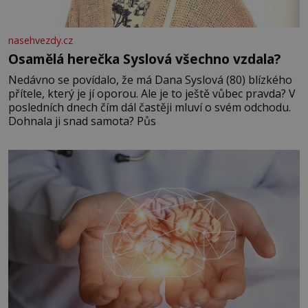
nasehvezdy.cz
Osamělá herečka Syslová všechno vzdala?
Nedávno se povídalo, že má Dana Syslová (80) blízkého
přítele, který je jí oporou. Ale je to ještě vůbec pravda? V
posledních dnech čím dál častěji mluví o svém odchodu.
Dohnala ji snad samota? Půs