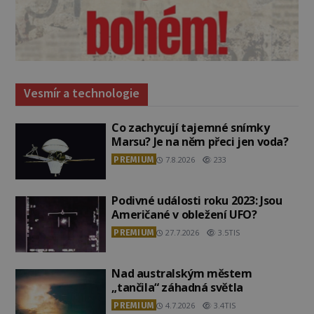
Vesmír a technologie
Co zachycují tajemné snímky
Marsu? Je na něm přeci jen voda?
PREMIUM
7.8.2026
233
Podivné události roku 2023: Jsou
Američané v obležení UFO?
PREMIUM
27.7.2026
3.5TIS
Nad australským městem
„tančila“ záhadná světla
PREMIUM
4.7.2026
3.4TIS