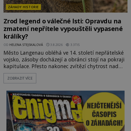
ZÁHADY HISTORIE
Zrod legend o válečné lsti: Opravdu na
zmatení nepřítele vypouštěli vypasené
králíky?
OD
HELENA STEJSKALOVÁ
3.8.2026
3.3TIS
Město Langenau obléhá ve 14. století nepřátelské
vojsko, zásoby docházejí a obránci stojí na pokraji
kapitulace. Přesto nakonec zvítězí chytrost nad
hrubou silou. Podle staré německé legendy vypustí
ZOBRAZIT VÍCE
obyvatelé za hradby dobře živeného králíka, aby
nepřítele přesvědčili, že uvnitř města je jídla stále
dost. Čas pracuje pro obléhatele. Ve městě ubývají
zásoby a každý den znamená další porci strádá