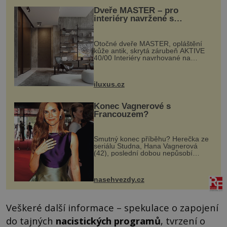
Dveře MASTER – pro
interiéry navržené s
rozumem i vášní!
Otočné dveře MASTER, opláštění
kůže antik, skrytá zárubeň AKTIVE
40/00 Interiéry navrhované na
zakázku často vyžadují atypické
rozměry nejen nábytku, ale i
otvorových prvků. Technické zázemí
iluxus.cz
dnes umož...
Konec Vagnerové s
Francouzem?
Smutný konec příběhu? Herečka ze
seriálu Studna, Hana Vagnerová
(42), poslední dobou nepůsobí
nejšťastněji. Ačkoli časy její anorexie
jsou už dávno pryč a opět se pyšnila
ženskými křivkami, najednou s...
nasehvezdy.cz
Veškeré další informace – spekulace o zapojení
do tajných
nacistických programů
, tvrzení o