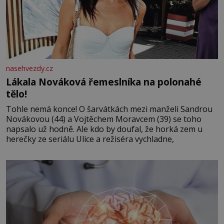
nasehvezdy.cz
Lákala Nováková řemeslníka na polonahé
tělo!
Tohle nemá konce! O šarvátkách mezi manželi Sandrou
Novákovou (44) a Vojtěchem Moravcem (39) se toho
napsalo už hodně. Ale kdo by doufal, že horká zem u
herečky ze seriálu Ulice a režiséra vychladne,