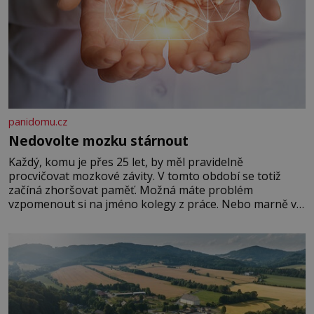
panidomu.cz
Nedovolte mozku stárnout
Každý, komu je přes 25 let, by měl pravidelně
procvičovat mozkové závity. V tomto období se totiž
začíná zhoršovat paměť. Možná máte problém
vzpomenout si na jméno kolegy z práce. Nebo marně v
paměti lovíte název knížky, kterou jste nedávno přečetli.
Je to opravdu tak, s věkem jako kdyby se paměť
rozhodla stávkovat. Cvičte