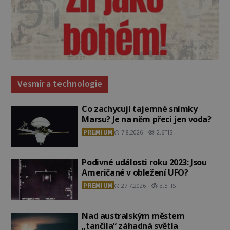
Vesmír a technologie
Co zachycují tajemné snímky
Marsu? Je na něm přeci jen voda?
PREMIUM
7.8.2026
2.6TIS
Podivné události roku 2023: Jsou
Američané v obležení UFO?
PREMIUM
27.7.2026
3.5TIS
Nad australským městem
„tančila“ záhadná světla