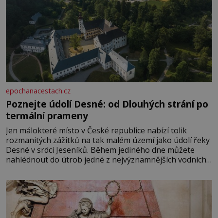
epochanacestach.cz
Poznejte údolí Desné: od Dlouhých strání po
termální prameny
Jen málokteré místo v České republice nabízí tolik
rozmanitých zážitků na tak malém území jako údolí řeky
Desné v srdci Jeseníků. Během jediného dne můžete
nahlédnout do útrob jedné z nejvýznamnějších vodních
elektráren v Evropě, vydat se na horské hřebeny, projet
se na koloběžce a den zakončit poznáváním památek ve
Velkých Losinách nebo v termálním