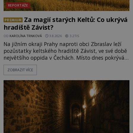
REPORTÁŽE
Za magií starých Keltů: Co ukrývá
PREMIUM
hradiště Závist?
OD
KAROLÍNA TRNKOVÁ
3.8.2026
3.2TIS
Na jižním okraji Prahy naproti obci Zbraslav leží
pozůstatky keltského hradiště Závist, ve své době
největšího oppida v Čechách. Místo dnes pokrývá
les, zbytky po kdysi monumentálním hradišti jsou
ZOBRAZIT VÍCE
ale v terénu patrné stále. Co dalšího tu po Keltech
zůstalo? Prozkoumejte to spolu s ENIGMOU! Na
vrch Hr