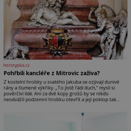
historyplus.cz
Pohřbili kancléře z Mitrovic zaživa?
Z kostelní hrobky u svatého Jakuba se ozývají dunivé
rány a tlumené výkřiky. „To jistě řádí duch,“ myslí si
pověrčiví lidé. Ani za dvě kopy grošů by se nikdo
neodvážil podzemní hrobku otevřít a její poklop tak
raději jen skrápí svěcenou vodou. Za několik dní divné
burácení skutečně ustane. Když o mnoho let později
hrobku