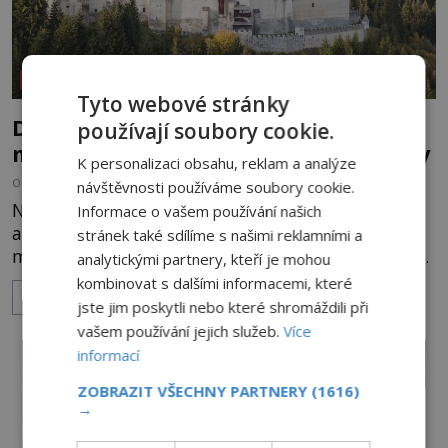
REPORTÁŽE
Tyto webové stránky
Dům plný duchů. Nejstrašidelnější
používají soubory cookie.
místo Rakouska děsí i otrlé návštěvníky
K personalizaci obsahu, reklam a analýze
OD
HELENA STEJSKALOVÁ
13.5.2026
3.5TIS
návštěvnosti používáme soubory cookie.
Na první pohled vypadá jako pohádkový hrad z
Informace o vašem používání našich
alpské krajiny. Jenže jakmile se setmí, romantika
stránek také sdílíme s našimi reklamními a
mizí. Rakouský hrad Moosham Castle má pověst
analytickými partnery, kteří je mohou
nejděsivějšího domu v celé zemi. Lidé tu údajně
kombinovat s dalšími informacemi, které
ZOBRAZIT VÍCE
slyší kroky v prázdných chodbách, šeptání ze zdí i
jste jim poskytli nebo které shromáždili při
nářek mrtvých. A záhadologové tvrdí, že zdejší
vašem používání jejich služeb.
Více
temná minulost mohla zanechat něco, co se
informací
dodnes nepodařilo vysvětlit. Kamenný hrad stojí v
ZOBRAZIT VŠECHNY PARTNERY
(1616)
horách Salcburska u
→