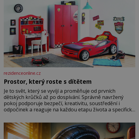
rezidenceonline.cz
Prostor, který roste s dítětem
Je to svět, který se vyvíjí a proměňuje od prvních
dětských krůčků až po dospívání. Správně navržený
pokoj podporuje bezpečí, kreativitu, soustředění i
odpočinek a reaguje na každou etapu života a specifické
potřeby dítěte. Pro nejmenší je klíčová jednoduchost,
měkkost a bezpečí, proto by pokoj miminka měl působit
především klidně a útulně. Předškolní věk je