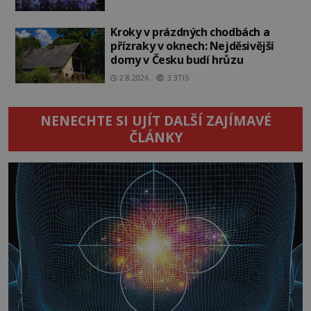
Kroky v prázdných chodbách a
přízraky v oknech: Nejděsivější
domy v Česku budí hrůzu
2.8.2026
3.3TIS
NENECHTE SI UJÍT DALŠÍ ZAJÍMAVÉ
ČLÁNKY