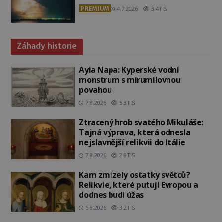
PREMIUM
4.7.2026
3.4TIS
Záhady historie
Ayia Napa: Kyperské vodní
monstrum s mírumilovnou
povahou
7.8.2026
5.3TIS
Ztracený hrob svatého Mikuláše:
Tajná výprava, která odnesla
nejslavnější relikvii do Itálie
7.8.2026
2.8TIS
Kam zmizely ostatky světců?
Relikvie, které putují Evropou a
dodnes budí úžas
6.8.2026
3.2TIS