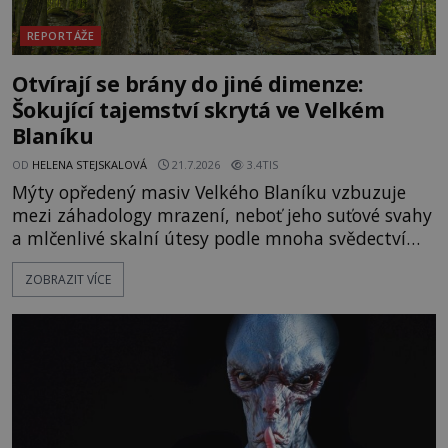
REPORTÁŽE
Otvírají se brány do jiné dimenze:
Šokující tajemství skrytá ve Velkém
Blaníku
OD
HELENA STEJSKALOVÁ
21.7.2026
3.4TIS
Mýty opředený masiv Velkého Blaníku vzbuzuje
mezi záhadology mrazení, neboť jeho suťové svahy
a mlčenlivé skalní útesy podle mnoha svědectví
fungují jako anomální zóny, kde selhává lidské
ZOBRAZIT VÍCE
vnímání času i prostoru. Geologické anomálie hory
nenechávají nikoho chladným a esoterici i
badatelé zde odkrývají indicie, které propojují
prastaré pohanské kulty, keltské svatyně a zprávy
o lidech, kteří v