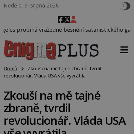
Neděle, 9. srpna 2026
né běsnění satanistického gangu vedeného Charlese
Domů
Zkouší na mě tajné zbraně, tvrdil
revolucionář. Vláda USA vše vyvrátila
Zkouší na mě tajné
zbraně, tvrdil
revolucionář. Vláda USA
vše vyvrátila