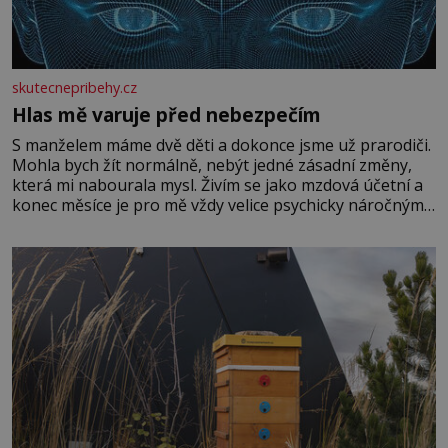
skutecnepribehy.cz
Hlas mě varuje před nebezpečím
S manželem máme dvě děti a dokonce jsme už prarodiči.
Mohla bych žít normálně, nebýt jedné zásadní změny,
která mi nabourala mysl. Živím se jako mzdová účetní a
konec měsíce je pro mě vždy velice psychicky náročným
obdobím. Od té chvíle, co máme vnoučata, mi dcera čím
dál častěji volá o pomoc, co se hlídání týče. Dalo by se