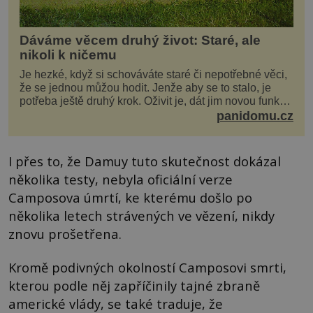
Dáváme věcem druhý život: Staré, ale
nikoli k ničemu
Je hezké, když si schováváte staré či nepotřebné věci,
že se jednou můžou hodit. Jenže aby se to stalo, je
potřeba ještě druhý krok. Oživit je, dát jim novou funkci
a obvykle jim také dopřát zkrášlova...
panidomu.cz
I přes to, že Damuy tuto skutečnost dokázal
několika testy, nebyla oficiální verze
Camposova úmrtí, ke kterému došlo po
několika letech strávených ve vězení, nikdy
znovu prošetřena.
Kromě podivných okolností Camposovi smrti,
kterou podle něj zapříčinily tajné zbraně
americké vlády, se také traduje, že