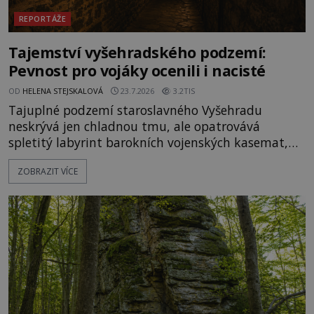
REPORTÁŽE
Tajemství vyšehradského podzemí:
Pevnost pro vojáky ocenili i nacisté
OD
HELENA STEJSKALOVÁ
23.7.2026
3.2TIS
Tajuplné podzemí staroslavného Vyšehradu
neskrývá jen chladnou tmu, ale opatrovává
spletitý labyrint barokních vojenských kasemat,
zapomenuté chrámy a vzácné národní poklady.
ZOBRAZIT VÍCE
Hluboko uvnitř mohutné skály nad řekou Vltavou
pulzuje skrytá historie, která se dodnes úspěšně
vyhýbá shonu moderní metropole. Místo, ke
kterému se vážou nejstarší české mýty, ve svých
temných útrobách střeží monumentální