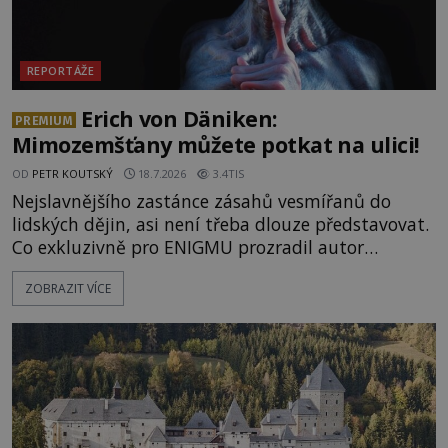
REPORTÁŽE
Erich von Däniken:
PREMIUM
Mimozemšťany můžete potkat na ulici!
OD
PETR KOUTSKÝ
18.7.2026
3.4TIS
Nejslavnějšího zastánce zásahů vesmířanů do
lidských dějin, asi není třeba dlouze představovat.
Co exkluzivně pro ENIGMU prozradil autor
Vzpomínek na budoucnost, švýcarský badatel
ZOBRAZIT VÍCE
Erich von Däniken? Orbitální stanice Viking 1
přelétá na oběžné dráze nad rudou planetou. Když
je umělá družice od povrchu Marsu vzdálena asi
1873 kilometrů, nachá