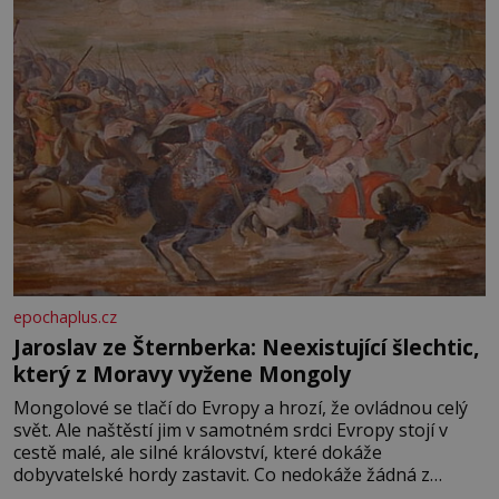
epochaplus.cz
Jaroslav ze Šternberka: Neexistující šlechtic,
který z Moravy vyžene Mongoly
Mongolové se tlačí do Evropy a hrozí, že ovládnou celý
svět. Ale naštěstí jim v samotném srdci Evropy stojí v
cestě malé, ale silné království, které dokáže
dobyvatelské hordy zastavit. Co nedokáže žádná z
asijských říší, co nedokážou Němci – to dokáže český