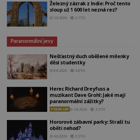
Železný zázrak z Indie: Proč tento
sloup už 1 600 let nezná rez?
5.8.2026
3.1TIS
Paranormální jevy
Nešťastný duch oběšené milenky
děsí studentky
8.8.2026
4.8TIS
Herec Richard Dreyfuss a
muzikant Dave Grohl: Jaké mají
paranormální zážitky?
PREMIUM
5.8.2026
3.2TIS
Hororové zábavní parky: Straší tu
oběti nehod?
4.8.2026
3.5TIS