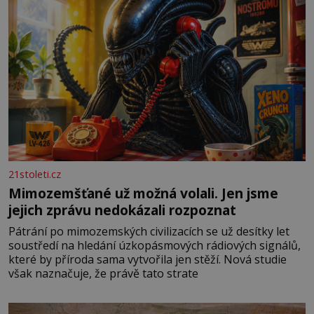
21stoleti.cz
Mimozemšťané už možná volali. Jen jsme
jejich zprávu nedokázali rozpoznat
Pátrání po mimozemských civilizacích se už desítky let
soustředí na hledání úzkopásmových rádiových signálů,
které by příroda sama vytvořila jen stěží. Nová studie
však naznačuje, že právě tato strate