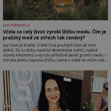
epochalnisvet.cz
Včela za celý život vyrobí lžičku medu. Čím je
pražský med ze střech tak ceněný?
Její život je krátký. V létě trvá pouhých šest až osm
týdnů. Za tu dobu navštíví desetitisíce květů, nalétá
stovky kilometrů a vyrobí přibližně devět gramů medu –
zhruba jednu čajovou lžičku. Sama o sobě se může zdát
bezvýznamná. Teprve když se spojí s dalšími desítkami
tisíc příslušnic svého včelstva, vznikne jeden z
nejdokonalejších organismů