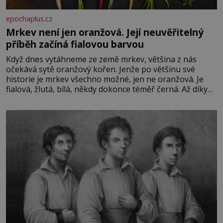
epochaplus.cz
Mrkev není jen oranžová. Její neuvěřitelný
příběh začíná fialovou barvou
Když dnes vytáhneme ze země mrkev, většina z nás
očekává sytě oranžový kořen. Jenže po většinu své
historie je mrkev všechno možné, jen ne oranžová. Je
fialová, žlutá, bílá, někdy dokonce téměř černá. Až díky
stovkám let pečlivého šlechtění se z ní stává zelenina,
bez které si českou zahradu ani nedokážeme představit.
Její příběh je