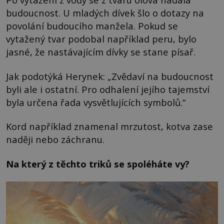
budoucnost. U mladých dívek šlo o dotazy na
povolání budoucího manžela. Pokud se
vytažený tvar podobal například peru, bylo
jasné, že nastávajícím dívky se stane písař.
Jak podotýká Herynek: „Zvědaví na budoucnost
byli ale i ostatní. Pro odhalení jejího tajemství
byla určena řada vysvětlujících symbolů.“
Kord například znamenal mrzutost, kotva zase
naději nebo záchranu.
Na který z těchto triků se spoléháte vy?