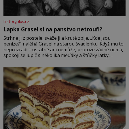
historyplus.cz
Lapka Grasel si na panstvo netroufl?
Strhne ji z postele, sváže ji a krutě zbije. „Kde jsou
peníze?“ naléhá Grasel na starou švadlenku. Když mu to
neprozradí – ostatně ani nemůže, protože žádné nemá,
spokojí se lupič s několika měďáky a štůčky látky.
Zraněná žena pár dní nato umírá. Je to muž nebývale
krutý. Jeho činy budí hrůzu ještě dlouho po jeho smrti