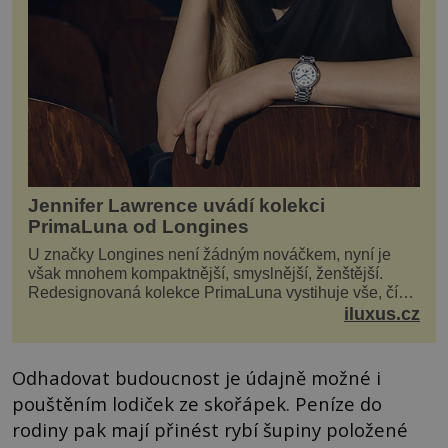
Jennifer Lawrence uvádí kolekci
PrimaLuna od Longines
U značky Longines není žádným nováčkem, nyní je
však mnohem kompaktnější, smyslnější, ženštější.
Redesignovaná kolekce PrimaLuna vystihuje vše, čím
je značka Longines dnes a čím byla i před sto dvacet...
iluxus.cz
Odhadovat budoucnost je údajně možné i
pouštěním lodiček ze skořápek. Peníze do
rodiny pak mají přinést rybí šupiny položené