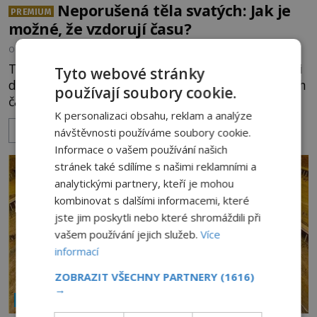
Neporušená těla svatých: Jak je
PREMIUM
možné, že vzdorují času?
OD
EVA SOUKUPOVÁ
6.8.2026
1.6TIS
Těla mnohých světců se zázračně nerozkládají ani
Tyto webové stránky
desítky či stovky let po jejich smrti, ačkoliv na nich
používají soubory cookie.
často nebylo provedeno balzamování či jiné
K personalizaci obsahu, reklam a analýze
pokusy o konzervaci. Neporušené ostatky bývají
ZOBRAZIT VÍCE
návštěvnosti používáme soubory cookie.
považovány za důkaz svatosti zemřelých. Jaké
tajemné síly těla významných náboženských
Informace o vašem používání našich
osobností ochraňují? Na hřbitově u kláštera
stránek také sdílíme s našimi reklamními a
Milosrdných
analytickými partnery, kteří je mohou
kombinovat s dalšími informacemi, které
jste jim poskytli nebo které shromáždili při
vašem používání jejich služeb.
Více
informací
ZOBRAZIT VŠECHNY PARTNERY
(1616)
→
NÁBOŽENSTVÍ A OKULTISMUS