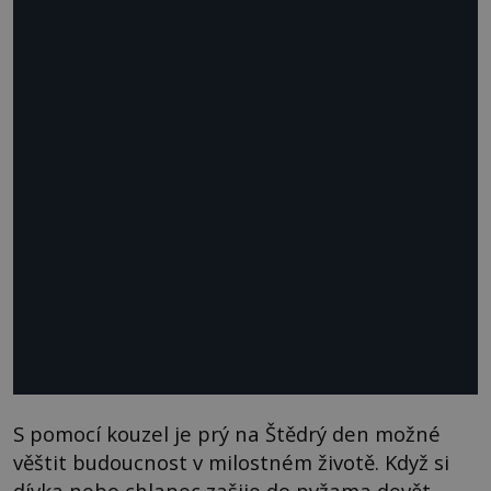
S pomocí kouzel je prý na Štědrý den možné
věštit budoucnost v milostném životě. Když si
dívka nebo chlapec zašije do pyžama devět