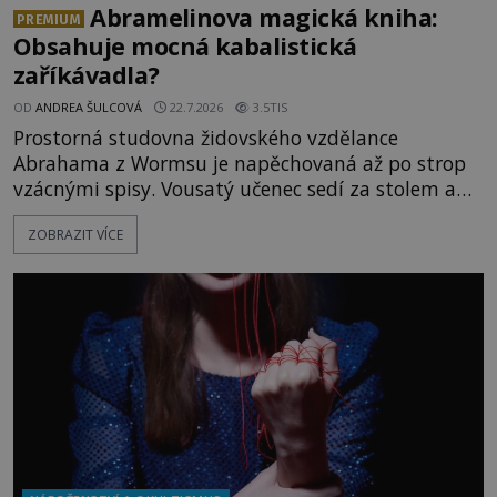
Abramelinova magická kniha:
PREMIUM
Obsahuje mocná kabalistická
zaříkávadla?
OD
ANDREA ŠULCOVÁ
22.7.2026
3.5TIS
Prostorná studovna židovského vzdělance
Abrahama z Wormsu je napěchovaná až po strop
vzácnými spisy. Vousatý učenec sedí za stolem a
před sebou má rozložený jeden z nejzáhadnějších
ZOBRAZIT VÍCE
magických textů. Jde o Abramelinův grimoár, který
sám sepsal. Skutečně do něj zaznamenal mocná
kouzla, jak si někteří myslí, nebo jde o pouhou
pověru? Už šest měsíců pobývá