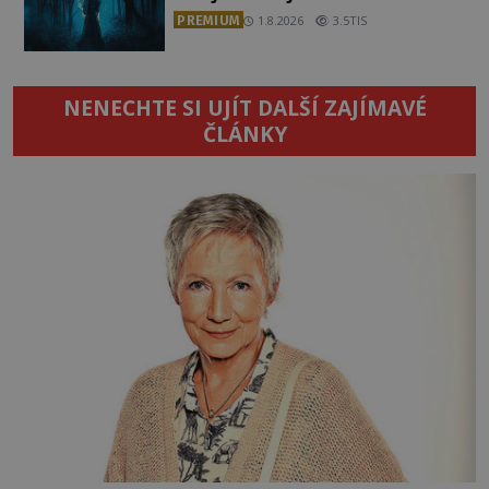
PREMIUM
1.8.2026
3.5TIS
NENECHTE SI UJÍT DALŠÍ ZAJÍMAVÉ
ČLÁNKY