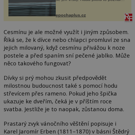
na vlastní kůži, často s trvalými
následky nebo bohužel i ztrátou
života. Dnes nepochopiteln...
epochaplus.cz
Cesmínu je ale možné využít i jiným způsobem.
Říká se, že k dívce nebo chlapci promluví ze sna
jejich milovaný, když cesmínu přivážou k noze
postele a před spaním sní pečené jablko. Může
něco takového fungovat?
Dívky si prý mohou zkusit předpovědět
milostnou budoucnost také s pomocí hodu
střevícem přes rameno. Pokud jeho špička
ukazuje ke dveřím, čeká je v příštím roce
svatba. Jestliže je to naopak, zůstanou doma.
Prastarý zvyk vánočního věštění popisuje i
Karel Jaromír Erben (1811–1870) v básni Štědrý