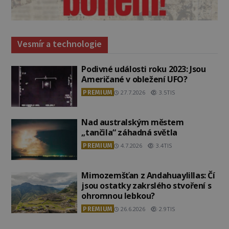
Vesmír a technologie
Podivné události roku 2023: Jsou
Američané v obležení UFO?
PREMIUM
27.7.2026
3.5TIS
Nad australským městem
„tančila“ záhadná světla
PREMIUM
4.7.2026
3.4TIS
Mimozemšťan z Andahuaylillas: Čí
jsou ostatky zakrslého stvoření s
ohromnou lebkou?
PREMIUM
26.6.2026
2.9TIS