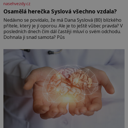
nasehvezdy.cz
Osamělá herečka Syslová všechno vzdala?
Nedávno se povídalo, že má Dana Syslová (80) blízkého
přítele, který je jí oporou. Ale je to ještě vůbec pravda? V
posledních dnech čím dál častěji mluví o svém odchodu.
Dohnala ji snad samota? Půs