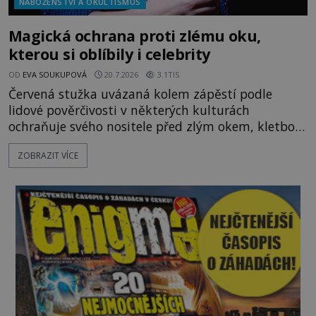
NÁBOŽENSTVÍ A OKULTISMUS
Magická ochrana proti zlému oku,
kterou si oblíbily i celebrity
OD
EVA SOUKUPOVÁ
20.7.2026
3.1TIS
Červená stužka uvázaná kolem zápěstí podle
lidové pověrčivosti v některých kulturách
ochraňuje svého nositele před zlým okem, kletbou,
která může přivodit neštěstí či nemoc. S tímto
ZOBRAZIT VÍCE
nenápadným symbolem magické ochrany lze
občas spatřit i různé celebrity včetně Madonny
nebo Leonarda DiCapria. Na Blízkém východě a v
židovských komunitách po celém světě, je