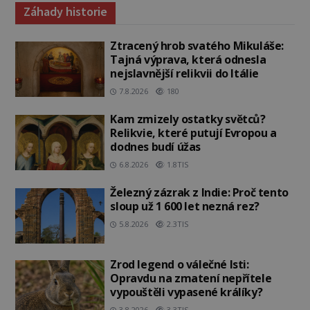
Záhady historie
Ztracený hrob svatého Mikuláše:
Tajná výprava, která odnesla
nejslavnější relikvii do Itálie
7.8.2026
180
Kam zmizely ostatky světců?
Relikvie, které putují Evropou a
dodnes budí úžas
6.8.2026
1.8TIS
Železný zázrak z Indie: Proč tento
sloup už 1 600 let nezná rez?
5.8.2026
2.3TIS
Zrod legend o válečné lsti:
Opravdu na zmatení nepřítele
vypouštěli vypasené králíky?
3.8.2026
3.3TIS