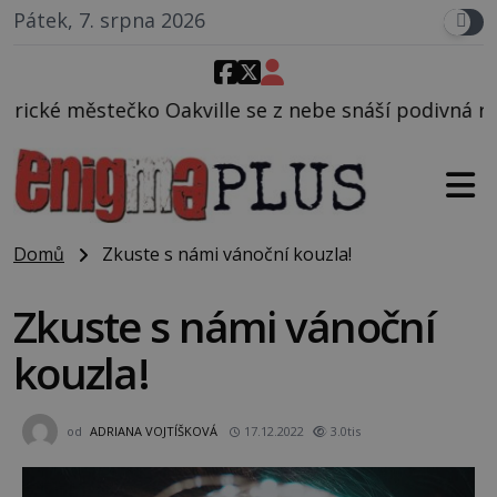
Pátek, 7. srpna 2026
ille se z nebe snáší podivná rosolovitá látka nezn
Domů
Zkuste s námi vánoční kouzla!
Zkuste s námi vánoční
kouzla!
od
ADRIANA VOJTÍŠKOVÁ
17.12.2022
3.0tis