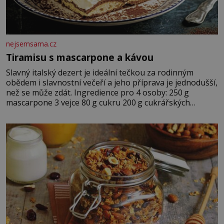
nejsemsama.cz
Tiramisu s mascarpone a kávou
Slavný italský dezert je ideální tečkou za rodinným
obědem i slavnostní večeří a jeho příprava je jednodušší,
než se může zdát. Ingredience pro 4 osoby: 250 g
mascarpone 3 vejce 80 g cukru 200 g cukrářských
piškotů 250 ml silné kávy 2 lžíce amaretta kakao na
posypání Postup: Oddělte žloutky od bílků. Žloutky
vyšlehejte s cukrem do světlé pěny a postupně do nich
vmíchejte mascarpone, aby vznikl hladký