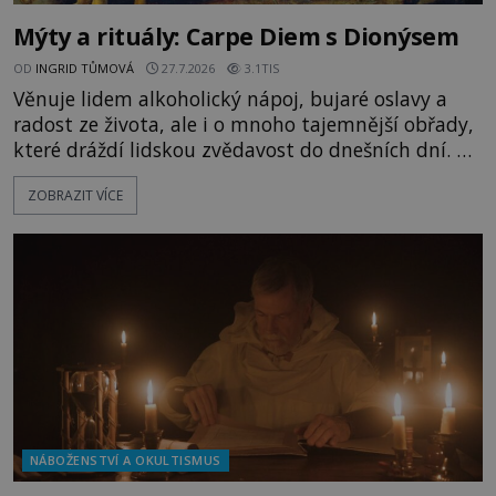
Mýty a rituály: Carpe Diem s Dionýsem
OD
INGRID TŮMOVÁ
27.7.2026
3.1TIS
Věnuje lidem alkoholický nápoj, bujaré oslavy a
radost ze života, ale i o mnoho tajemnější obřady,
které dráždí lidskou zvědavost do dnešních dní. Co
doopravdy představuje bůh, jemuž Římané říkají
ZOBRAZIT VÍCE
Bakchus? Mytologický příběh řeckého boha
Dionýsa není zrovna idylická pohádka. Bůh Zeus jej
zplodí se svou milenkou Semelou, což Diova žena
Héra nemůže nechat b
NÁBOŽENSTVÍ A OKULTISMUS