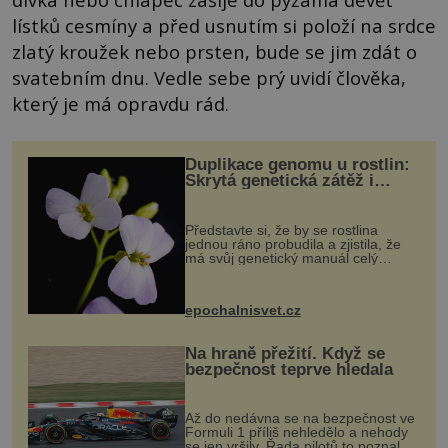
lístků cesmíny a před usnutím si položí na srdce
zlatý kroužek nebo prsten, bude se jim zdát o
svatebním dnu. Vedle sebe prý uvidí člověka,
který je má opravdu rád.
Duplikace genomu u rostlin:
Skrytá genetická zátěž i
evoluční výhoda
Představte si, že by se rostlina
jednou ráno probudila a zjistila, že
má svůj genetický manuál celý
dvakrát. Přesně to se občas v
přírodě stane – a podle nového
výzkumu to může být pro druhy
epochalnisvet.cz
vstupenka...
Na hraně přežití. Když se
bezpečnost teprve hledala
Až do nedávna se na bezpečnost ve
Formuli 1 příliš nehledělo a nehody
se jen vršily. Řada pilotů to poznala