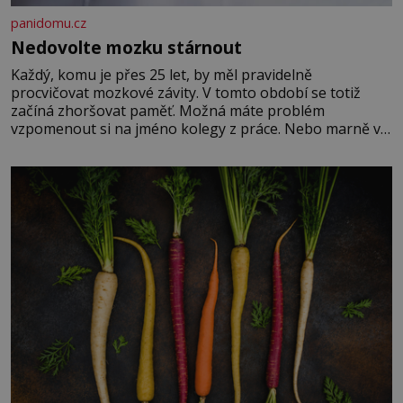
panidomu.cz
Nedovolte mozku stárnout
Každý, komu je přes 25 let, by měl pravidelně
procvičovat mozkové závity. V tomto období se totiž
začíná zhoršovat paměť. Možná máte problém
vzpomenout si na jméno kolegy z práce. Nebo marně v
paměti lovíte název knížky, kterou jste nedávno přečetli.
Je to opravdu tak, s věkem jako kdyby se paměť
rozhodla stávkovat. Cvičte