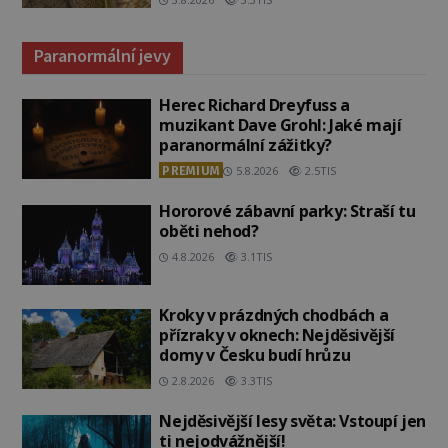
Paranormální jevy
Herec Richard Dreyfuss a
muzikant Dave Grohl: Jaké mají
paranormální zážitky?
PREMIUM
5.8.2026
2.5TIS
Hororové zábavní parky: Straší tu
oběti nehod?
4.8.2026
3.1TIS
Kroky v prázdných chodbách a
přízraky v oknech: Nejděsivější
domy v Česku budí hrůzu
2.8.2026
3.3TIS
Nejděsivější lesy světa: Vstoupí jen
ti nejodvážnější!