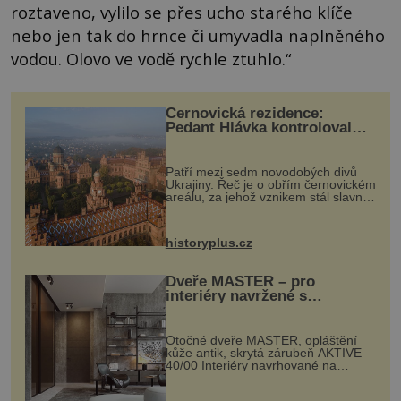
roztaveno, vylilo se přes ucho starého klíče
nebo jen tak do hrnce či umyvadla naplněného
vodou. Olovo ve vodě rychle ztuhlo.“
Černovická rezidence:
Pedant Hlávka kontroloval
každou cihlu
Patří mezi sedm novodobých divů
Ukrajiny. Řeč je o obřím černovickém
areálu, za jehož vznikem stál slavný
český architekt Josef Hlávka. Ten si
na něm dal mimořádně záležet. Jeho
stavební plány by při ...
historyplus.cz
Dveře MASTER – pro
interiéry navržené s
rozumem i vášní!
Otočné dveře MASTER, opláštění
kůže antik, skrytá zárubeň AKTIVE
40/00 Interiéry navrhované na
zakázku často vyžadují atypické
rozměry nejen nábytku, ale i