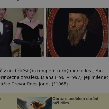
zdě v noci zběsilým tempem černý mercedes. Jeho
 princezna z Walesu Diana (1961–1997), její milenec
rážce Trevor Rees-Jones (*1968).
n
Obraz s andělem chrání
náš dům