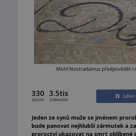
Mohl Nostradamus předpovědět i s
330
3.5tis
Sdíle
SDÍLENÍ
ZOBRAZENÍ
Jeden ze synů muže se jménem proroka
bude panovat nejhlubší zármutek a z
proroctví ukazovat na smrt oblíbené 