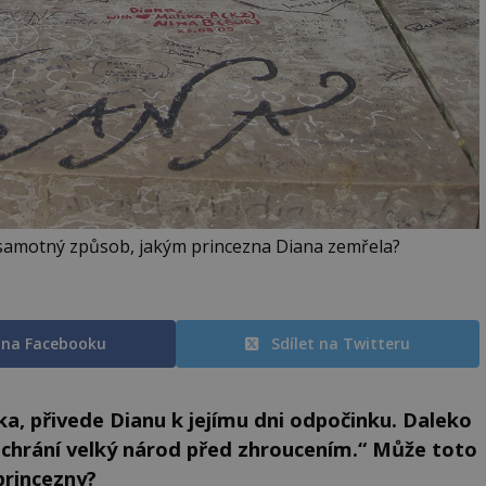
amotný způsob, jakým princezna Diana zemřela?
t na Facebooku
Sdílet na Twitteru
, přivede Dianu k jejímu dni odpočinku. Daleko
achrání velký národ před zhroucením.“ Může toto
princezny?