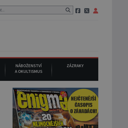
em po cestě utíká zvláštní psovitá šelma, údajně bájná čupakabra.
NÁBOŽENSTVÍ
ZÁZRAKY
A OKULTISMUS