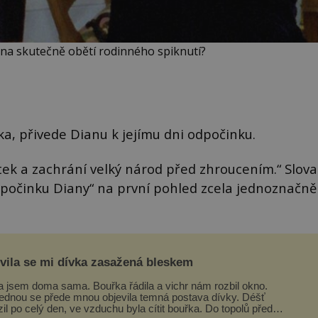
na skutečně obětí rodinného spiknutí?
, přivede Dianu k jejímu dni odpočinku.
ek a zachrání velký národ před zhroucením.“ Slova
počinku Diany“ na první pohled zcela jednoznačně
evila se mi dívka zasažená bleskem
a jsem doma sama. Bouřka řádila a vichr nám rozbil okno.
ednou se přede mnou objevila temná postava dívky. Déšť
zil po celý den, ve vzduchu byla cítit bouřka. Do topolů před