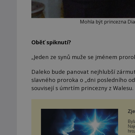
Mohla být princezna Dia
Oběť spiknutí?
„Jeden ze synů muže se jménem proroka
Daleko bude panovat nejhlubší zármut
slavného proroka o „dni posledního od
souvisejí s úmrtím princezny z Walesu.
Zj
Byl
Naj
hro