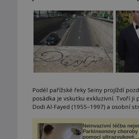
Podél pařížské řeky Seiny projíždí po
posádka je vskutku exkluzivní. Tvoří ji
Dodi Al-Fayed (1955–1997) a osobní st
Neinvazivní léčba neje
Parkinsonovy choroby
pomocí ultrazvukové