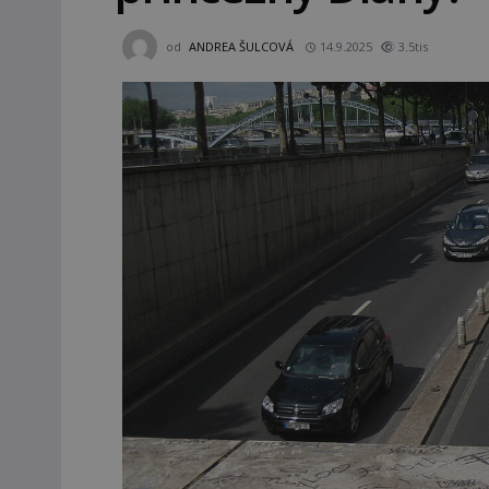
od
ANDREA ŠULCOVÁ
14.9.2025
3.5tis