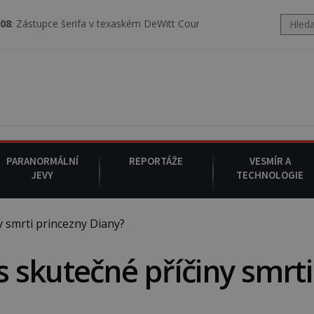
a v texaském DeWitt County pořizuje video, na kterém před jeho voz
PARANORMÁLNÍ
REPORTÁŽE
VESMÍR A
JEVY
TECHNOLOGIE
smrti princezny Diany?
skutečné příčiny smrti