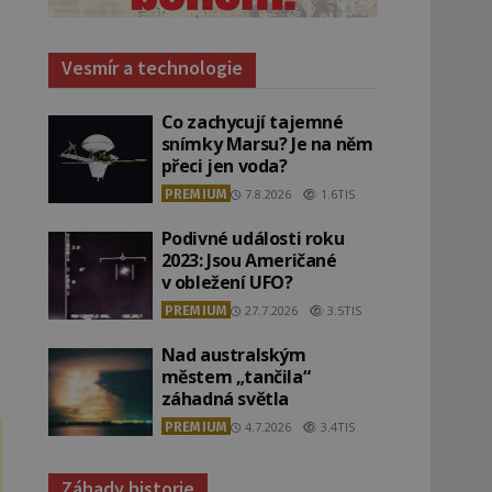
Vesmír a technologie
Co zachycují tajemné
snímky Marsu? Je na něm
přeci jen voda?
PREMIUM
7.8.2026
1.6TIS
Podivné události roku
2023: Jsou Američané
v obležení UFO?
PREMIUM
27.7.2026
3.5TIS
Nad australským
městem „tančila“
záhadná světla
PREMIUM
4.7.2026
3.4TIS
Záhady historie