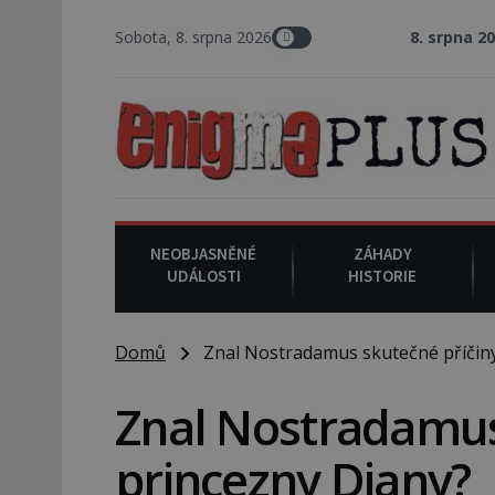
Sobota, 8. srpna 2026
8. srpna 2008
: Zástupce šerif
NEOBJASNĚNÉ
ZÁHADY
UDÁLOSTI
HISTORIE
Domů
Znal Nostradamus skutečné příčiny 
Znal Nostradamus 
princezny Diany?