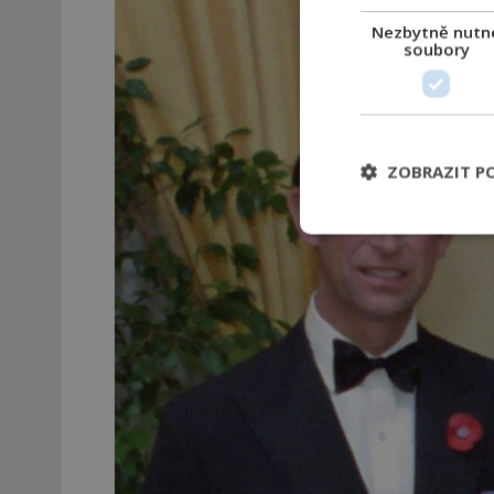
Nezbytně nutn
soubory
ZOBRAZIT P