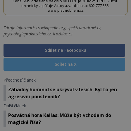
Cena SMS odeslané na číslo 9033320 je 20 Kč vč. DPH. Službu
technicky zajišťuje Airtoy a.s. Infolinka: 602 777 555,
www.platmobilem.cz
Zdroje informací:
cs.wikipedie.org, spektrumzdravi.cz,
psychologieprokazdeho.cz, irozhlas.cz
Sdílet na Facebooku
Sdílet na X
Předchozí článek
Záhadný hominid se ukrýval v lesích: Byl to jen
agresivní poustevník?
Další článek
Posvátná hora Kailas: Může být vchodem do
magické říše?