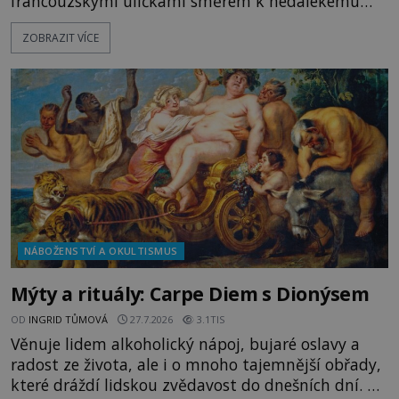
francouzskými uličkami směrem k nedalekému
přístavu. Jeden z nich má přes ramena ranec s
ZOBRAZIT VÍCE
tajemným obsahem. Kapitán lodi už na ně čeká.
„Dejte to do podpalubí a připravte se. Za chvíli
vyplouváme,“ sdělí jim. „Kam máme namířeno,
kapitáne?“ zeptá se ho jeden z templářů. „Do Sk
NÁBOŽENSTVÍ A OKULTISMUS
Mýty a rituály: Carpe Diem s Dionýsem
OD
INGRID TŮMOVÁ
27.7.2026
3.1TIS
Věnuje lidem alkoholický nápoj, bujaré oslavy a
radost ze života, ale i o mnoho tajemnější obřady,
které dráždí lidskou zvědavost do dnešních dní. Co