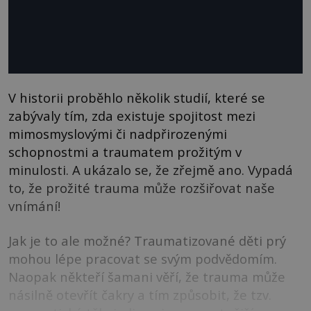
V historii proběhlo několik studií, které se
zabývaly tím, zda existuje spojitost mezi
mimosmyslovými či nadpřirozenými
schopnostmi a traumatem prožitým v
minulosti. A ukázalo se, že zřejmě ano. Vypadá
to, že prožité trauma může rozšiřovat naše
vnímání!
Jak je to ale možné? Traumatizované děti prý
mohou lépe pracovat se svým podvědomím.
Naopak někteří šamani věří, že trauma může
násilně otevřít čakry a tím způsobit, že tzv.