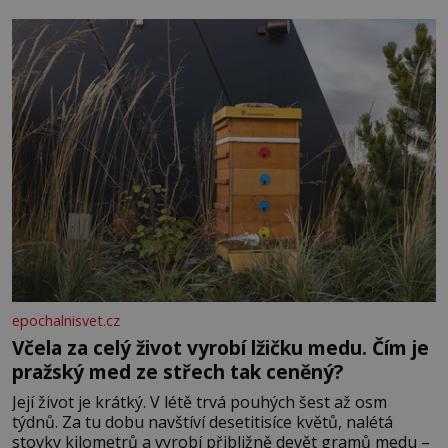
dál častěji volá o pomoc, co se hlídání týče. Dalo by se
epochalnisvet.cz
Včela za celý život vyrobí lžičku medu. Čím je
pražský med ze střech tak ceněný?
Její život je krátký. V létě trvá pouhých šest až osm
týdnů. Za tu dobu navštíví desetitisíce květů, nalétá
stovky kilometrů a vyrobí přibližně devět gramů medu –