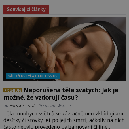
Související články
NÁBOŽENSTVÍ A OKULTISMUS
Neporušená těla svatých: Jak je
PREMIUM
možné, že vzdorují času?
OD
EVA SOUKUPOVÁ
6.8.2026
3.1TIS
Těla mnohých světců se zázračně nerozkládají ani
desítky či stovky let po jejich smrti, ačkoliv na nich
často nebylo provedeno balzamování či jiné