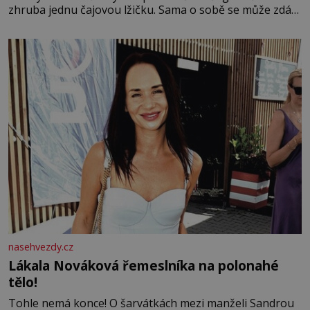
zhruba jednu čajovou lžičku. Sama o sobě se může zdát
bezvýznamná. Teprve když se spojí s dalšími desítkami
tisíc příslušnic svého včelstva, vznikne jeden z
nejdokonalejších organismů
nasehvezdy.cz
Lákala Nováková řemeslníka na polonahé
tělo!
Tohle nemá konce! O šarvátkách mezi manželi Sandrou