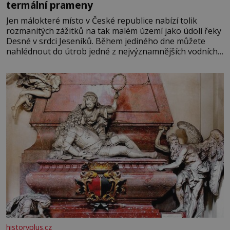
termální prameny
Jen málokteré místo v České republice nabízí tolik
rozmanitých zážitků na tak malém území jako údolí řeky
Desné v srdci Jeseníků. Během jediného dne můžete
nahlédnout do útrob jedné z nejvýznamnějších vodních
elektráren v Evropě, vydat se na horské hřebeny, projet
se na koloběžce a den zakončit poznáváním památek ve
Velkých Losinách nebo v termálním
historyplus.cz