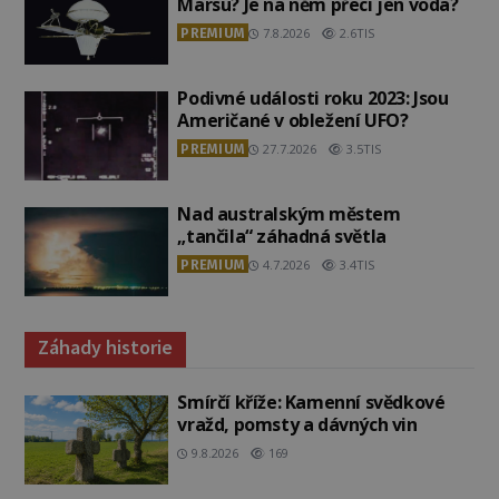
Marsu? Je na něm přeci jen voda?
PREMIUM
7.8.2026
2.6TIS
Podivné události roku 2023: Jsou
Američané v obležení UFO?
PREMIUM
27.7.2026
3.5TIS
Nad australským městem
„tančila“ záhadná světla
PREMIUM
4.7.2026
3.4TIS
Záhady historie
Smírčí kříže: Kamenní svědkové
vražd, pomsty a dávných vin
9.8.2026
169