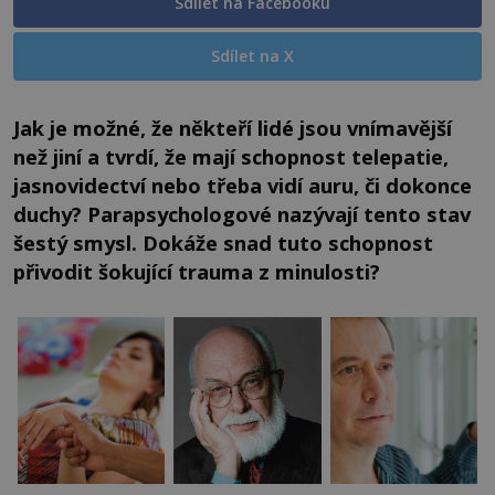
Sdílet na Facebooku
Sdílet na X
Jak je možné, že někteří lidé jsou vnímavější
než jiní a tvrdí, že mají schopnost telepatie,
jasnovidectví nebo třeba vidí auru, či dokonce
duchy? Parapsychologové nazývají tento stav
šestý smysl. Dokáže snad tuto schopnost
přivodit šokující trauma z minulosti?