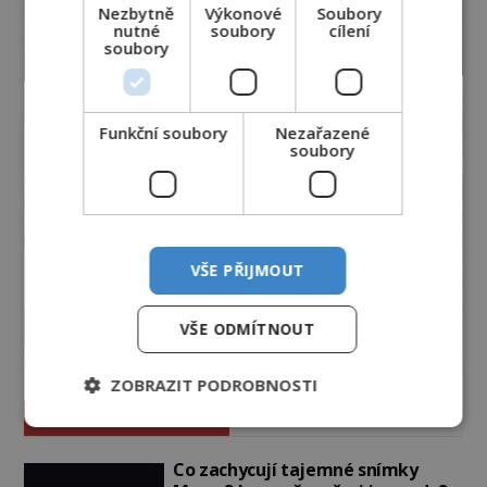
Nezbytně
Výkonové
Soubory
nutné
soubory
cílení
soubory
Funkční soubory
Nezařazené
soubory
VŠE PŘIJMOUT
VŠE ODMÍTNOUT
ZOBRAZIT PODROBNOSTI
Vesmír a technologie
Co zachycují tajemné snímky