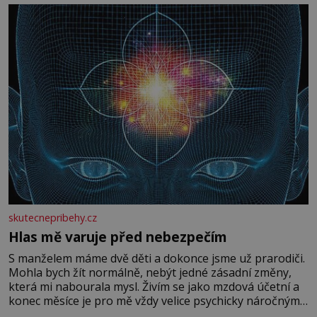
skutecnepribehy.cz
Hlas mě varuje před nebezpečím
S manželem máme dvě děti a dokonce jsme už prarodiči.
Mohla bych žít normálně, nebýt jedné zásadní změny,
která mi nabourala mysl. Živím se jako mzdová účetní a
konec měsíce je pro mě vždy velice psychicky náročným
obdobím. Od té chvíle, co máme vnoučata, mi dcera čím