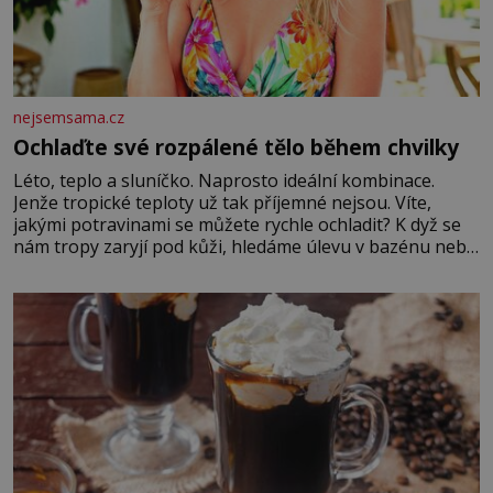
nejsemsama.cz
Ochlaďte své rozpálené tělo během chvilky
Léto, teplo a sluníčko. Naprosto ideální kombinace.
Jenže tropické teploty už tak příjemné nejsou. Víte,
jakými potravinami se můžete rychle ochladit? K dyž se
nám tropy zaryjí pod kůži, hledáme úlevu v bazénu nebo
pomocí klimatizace. Jenže ne vždycky můžeme být v jejich
blízkosti. Nemusíte však zoufat. Pokud budete mít
promyšlený jídelníček, žadné pařáky si na vás