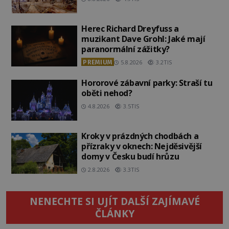
Herec Richard Dreyfuss a
muzikant Dave Grohl: Jaké mají
paranormální zážitky?
PREMIUM
5.8.2026
3.2TIS
Hororové zábavní parky: Straší tu
oběti nehod?
4.8.2026
3.5TIS
Kroky v prázdných chodbách a
přízraky v oknech: Nejděsivější
domy v Česku budí hrůzu
2.8.2026
3.3TIS
NENECHTE SI UJÍT DALŠÍ ZAJÍMAVÉ
ČLÁNKY