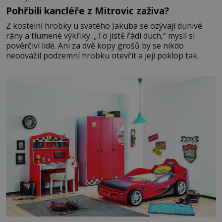
Pohřbili kancléře z Mitrovic zaživa?
Z kostelní hrobky u svatého Jakuba se ozývají dunivé
rány a tlumené výkřiky. „To jistě řádí duch,“ myslí si
pověrčiví lidé. Ani za dvě kopy grošů by se nikdo
neodvážil podzemní hrobku otevřít a její poklop tak
raději jen skrápí svěcenou vodou. Za několik dní divné
burácení skutečně ustane. Když o mnoho let později
hrobku