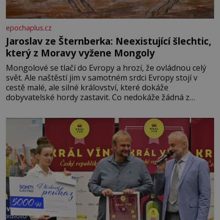
epochaplus.cz
Jaroslav ze Šternberka: Neexistující šlechtic,
který z Moravy vyžene Mongoly
Mongolové se tlačí do Evropy a hrozí, že ovládnou celý
svět. Ale naštěstí jim v samotném srdci Evropy stojí v
cestě malé, ale silné království, které dokáže
dobyvatelské hordy zastavit. Co nedokáže žádná z
asijských říší, co nedokážou Němci – to dokáže český
král. Nebo že by ne? Mongolové od roku 1223 postupují
podél Kaspického a Azovského moře,