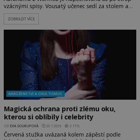
vzácnými spisy. Vousatý učenec sedí za stolem a
před sebou má rozložený jeden z nejzáhadnějších
ZOBRAZIT VÍCE
magických textů. Jde o Abramelinův grimoár, který
sám sepsal. Skutečně do něj zaznamenal mocná
kouzla, jak si někteří myslí, nebo jde o pouhou
pověru? Už šest měsíců pobývá
NÁBOŽENSTVÍ A OKULTISMUS
Magická ochrana proti zlému oku,
kterou si oblíbily i celebrity
OD
EVA SOUKUPOVÁ
20.7.2026
3.1TIS
Červená stužka uvázaná kolem zápěstí podle