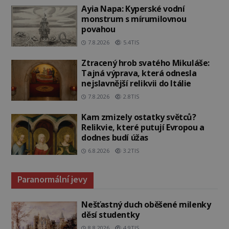
Ayia Napa: Kyperské vodní
monstrum s mírumilovnou
povahou
7.8.2026
5.4TIS
Ztracený hrob svatého Mikuláše:
Tajná výprava, která odnesla
nejslavnější relikvii do Itálie
7.8.2026
2.8TIS
Kam zmizely ostatky světců?
Relikvie, které putují Evropou a
dodnes budí úžas
6.8.2026
3.2TIS
Paranormální jevy
Nešťastný duch oběšené milenky
děsí studentky
8.8.2026
4.9TIS