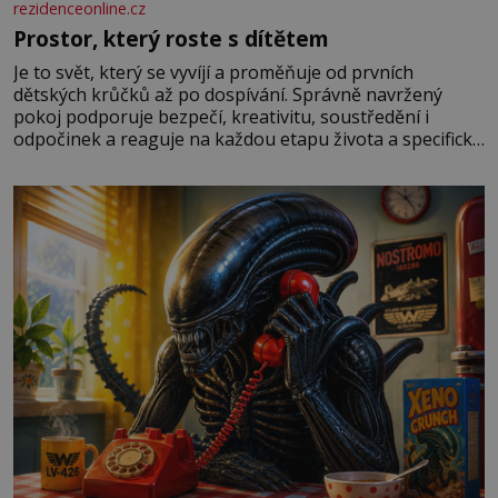
rezidenceonline.cz
Prostor, který roste s dítětem
Je to svět, který se vyvíjí a proměňuje od prvních
dětských krůčků až po dospívání. Správně navržený
pokoj podporuje bezpečí, kreativitu, soustředění i
odpočinek a reaguje na každou etapu života a specifické
potřeby dítěte. Pro nejmenší je klíčová jednoduchost,
měkkost a bezpečí, proto by pokoj miminka měl působit
především klidně a útulně. Předškolní věk je