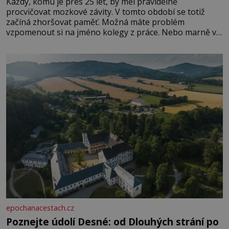
Každý, komu je přes 25 let, by měl pravidelně
procvičovat mozkové závity. V tomto období se totiž
začíná zhoršovat paměť. Možná máte problém
vzpomenout si na jméno kolegy z práce. Nebo marně v
paměti lovíte název knížky, kterou jste nedávno přečetli.
Je to opravdu tak, s věkem jako kdyby se paměť
rozhodla stávkovat. Cvičte
epochanacestach.cz
Poznejte údolí Desné: od Dlouhých strání po