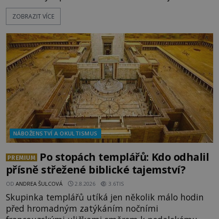
pokusy o konzervaci. Neporušené ostatky bývají
ZOBRAZIT VÍCE
považovány za důkaz svatosti zemřelých. Jaké
tajemné síly těla významných náboženských
osobností ochraňují? Na hřbitově u kláštera
Milosrdných
NÁBOŽENSTVÍ A OKULTISMUS
Po stopách templářů: Kdo odhalil
PREMIUM
přísně střežené biblické tajemství?
OD
ANDREA ŠULCOVÁ
2.8.2026
3.6TIS
Skupinka templářů utíká jen několik málo hodin
před hromadným zatýkáním nočními