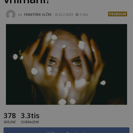
PREMIUM
od
FRANTIŠEK VLČEK
22.2.2025
3.3tis
378
3.3tis
SDÍLENÍ
ZOBRAZENÍ