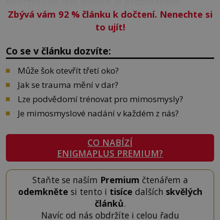
energetické tělo jedince je propustnější.
Zbývá vám 92
%
článku k dočtení. Nenechte si
to ujít!
Co se v článku dozvíte:
Může šok otevřít třetí oko?
Jak se trauma mění v dar?
Lze podvědomí trénovat pro mimosmysly?
Je mimosmyslové nadání v každém z nás?
CO NABÍZÍ
ENIGMAPLUS PREMIUM?
Staňte se naším
Premium
čtenářem a
odemkněte
si tento i
tisíce
dalších
skvělých
článků
.
Navíc od nás obdržíte i celou řadu