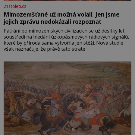
21stoleti.cz
Mimozemšťané už možná volali. Jen jsme
jejich zprávu nedokázali rozpoznat
Pátrání po mimozemských civilizacích se už desítky let
soustředí na hledání úzkopásmových rádiových signálů,
které by příroda sama vytvořila jen stěží. Nová studie
však naznačuje, že právě tato strate