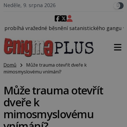
Neděle, 9. srpna 2026
ěsnění satanistického gangu vedeného Charlesem Ma
Domů
Může trauma otevřít dveře k
mimosmyslovému vnímání?
Může trauma otevřít
dveře k
mimosmyslovému
vnímání?