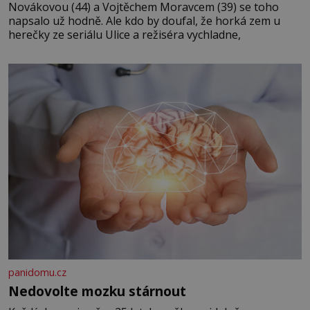
Novákovou (44) a Vojtěchem Moravcem (39) se toho
napsalo už hodně. Ale kdo by doufal, že horká zem u
herečky ze seriálu Ulice a režiséra vychladne,
panidomu.cz
Nedovolte mozku stárnout