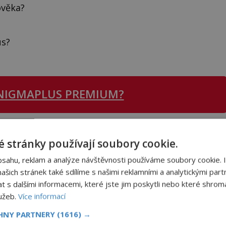
ověka?
us?
NIGMAPLUS PREMIUM?
 se naším
Premium
čtenářem a
odemkněte
si tento
 stránky používají soubory cookie.
i
tisíce
dalších
skvělých článků
.
 od nás obdržíte i celou řadu
hodnotných bonusů
!
bsahu, reklam a analýze návštěvnosti používáme soubory cookie. 
šich stránek také sdílíme s našimi reklamními a analytickými partn
s dalšími informacemi, které jste jim poskytli nebo které shromá
ODEMKNOUT ČLÁNEK
lužeb.
Více informací
CHNY PARTNERY
(1616) →