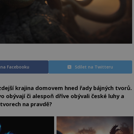
t na Facebooku
Sdílet na Twitteru
 zdejší krajina domovem hned řady bájných tvorů.
vo obývají či alespoň dříve obývali české luhy a
 tvorech na pravdě?