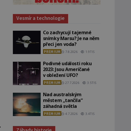
Vesmír a technologie
Co zachycují tajemné
snímky Marsu? Je na něm
přeci jen voda?
PREMIUM
7.8.2026
1.9TIS
Podivné události roku
2023: Jsou Američané
v obležení UFO?
PREMIUM
27.7.2026
3.5TIS
Nad australským
městem „tančila“
záhadná světla
PREMIUM
4.7.2026
3.4TIS
Záhady historie