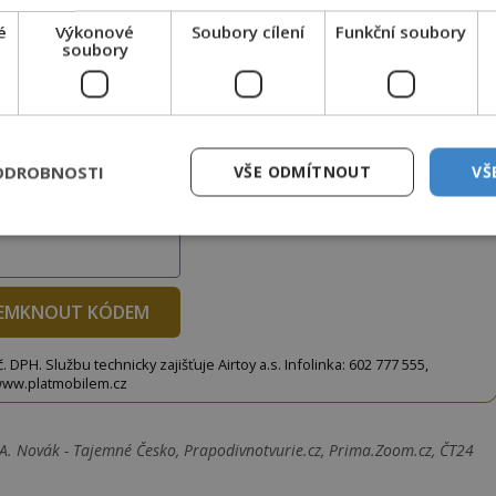
é
Výkonové
Soubory cílení
Funkční soubory
soubory
to článek, můžete tak učinit zasláním jediné SMS.
terý opíšete do následujícího okénka a kliknutím na
tko jej odemknete.
ODROBNOSTI
VŠE ODMÍTNOUT
VŠ
CLANEK" odešlete na číslo
903 33 20
.
EMKNOUT KÓDEM
DPH. Službu technicky zajišťuje Airtoy a.s. Infolinka: 602 777 555,
ww.platmobilem.cz
n A. Novák - Tajemné Česko, Prapodivnotvurie.cz, Prima.Zoom.cz, ČT24