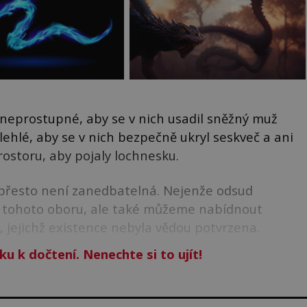
neprostupné, aby se v nich usadil sněžný muž
zlehlé, aby se v nich bezpečně ukryl seskveč a ani
rostoru, aby pojaly lochnesku.
přesto není zanedbatelná. Nejenže odsud
 z tohoto oboru, ale také můžeme nabídnout
t, jejichž existence nebyla vědou potvrzena.
ku k dočtení. Nenechte si to ujít!