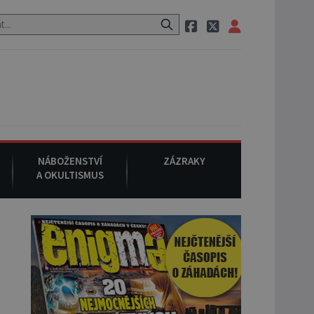
em po cestě utíká zvláštní psovitá šelma, údajně bájná čupakabra.
NÁBOŽENSTVÍ
ZÁZRAKY
A OKULTISMUS