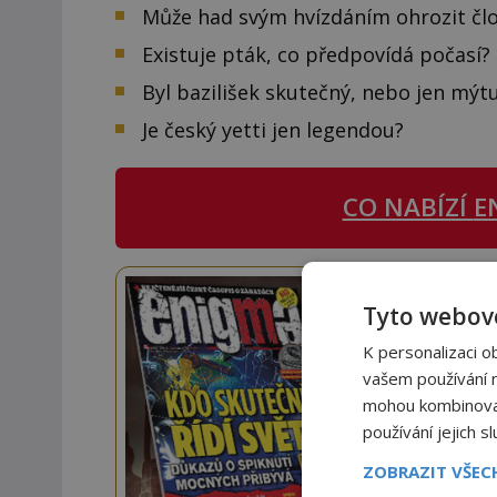
Může had svým hvízdáním ohrozit čl
Existuje pták, co předpovídá počasí?
Byl bazilišek skutečný, nebo jen mýt
Je český yetti jen legendou?
CO NABÍZÍ
E
Staňte
Tyto webové
Navíc
K personalizaci o
vašem používání na
mohou kombinovat 
používání jejich s
ZOBRAZIT VŠE