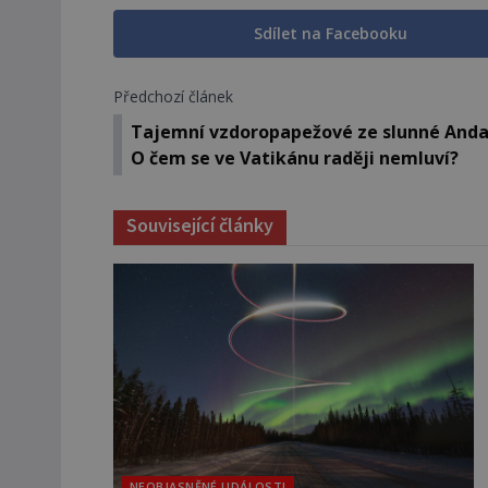
Sdílet na Facebooku
Předchozí článek
Tajemní vzdoropapežové ze slunné Andal
O čem se ve Vatikánu raději nemluví?
Související články
NEOBJASNĚNÉ UDÁLOSTI