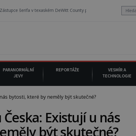
a v texaském DeWitt County pořizuje video, na kterém před jeho voz
PARANORMÁLNÍ
REPORTÁŽE
VESMÍR A
JEVY
TECHNOLOGIE
nás bytosti, které by neměly být skutečné?
Česka: Existují u nás
 neměly být skutečné?