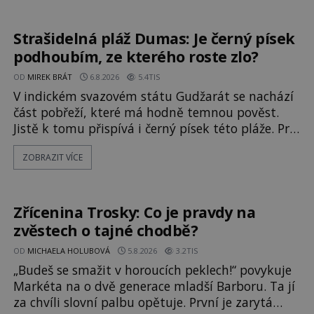
vyzařuje takové světlo, že vypadá jako „koule
hořícího ohně“. Jde jen o nějaký optický klam,
nebo se zde skutečně právě vznáší mimozemská
Strašidelná pláž Dumas: Je černý písek
loď
podhoubím, ze kterého roste zlo?
OD
MIREK BRÁT
6.8.2026
5.4TIS
V indickém svazovém státu Gudžarát se nachází
část pobřeží, které má hodně temnou pověst.
Jistě k tomu přispívá i černý písek této pláže. Proč
má pláž takové netypické zbarvení? Nakolik jsou
ZOBRAZIT VÍCE
pravdivé historky, že zde došlo k
nevysvětlitelným zmizením turistů? Ti, kteří se
nebojí, nás mohou následovat. Vstupujeme na
pláž Dumas ve městě Surat. Gu
Zřícenina Trosky: Co je pravdy na
zvěstech o tajné chodbě?
OD
MICHAELA HOLUBOVÁ
5.8.2026
3.2TIS
„Budeš se smažit v horoucích peklech!“ povykuje
Markéta na o dvě generace mladší Barboru. Ta jí
za chvíli slovní palbu opětuje. První je zarytá