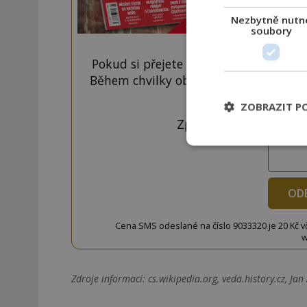
Nezbytně nutn
soubory
Pokud si přejete odemknout pouze ten
Během chvilky obdržíte číselný kód, k
tlačí
ZOBRAZIT P
Zprávu ve tvaru "CTU 
OD
Cena SMS odeslané na číslo 9033320 je 20 Kč vč. 
w
Zdroje informací:
cs.wikipedia.org, veda.history.cz, Ja