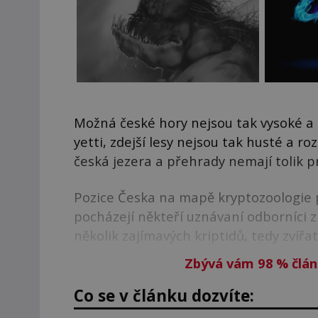
Možná české hory nejsou tak vysoké a 
yetti, zdejší lesy nejsou tak husté a ro
česká jezera a přehrady nemají tolik p
Pozice Česka na mapě kryptozoologie 
pocházejí někteří uznávaní odborníci
několik zajímavých kriptidů, tedy zvířa
Zbývá vám 98
%
člán
Co se v článku dozvíte: