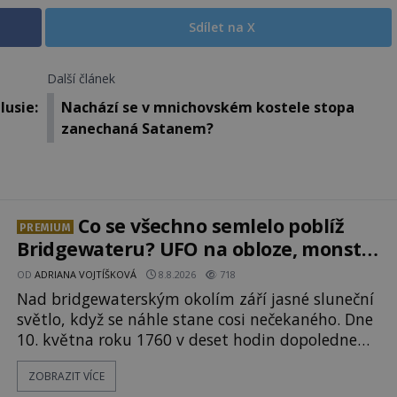
Sdílet na X
Další článek
usie:
Nachází se v mnichovském kostele stopa
zanechaná Satanem?
Co se všechno semlelo poblíž
PREMIUM
Bridgewateru? UFO na obloze, monstra
v bažinách!
OD
ADRIANA VOJTÍŠKOVÁ
8.8.2026
718
Nad bridgewaterským okolím září jasné sluneční
světlo, když se náhle stane cosi nečekaného. Dne
10. května roku 1760 v deset hodin dopoledne
zde dojde k vůbec prvnímu historicky
ZOBRAZIT VÍCE
doloženému přeletu UFO. Podle záznamů